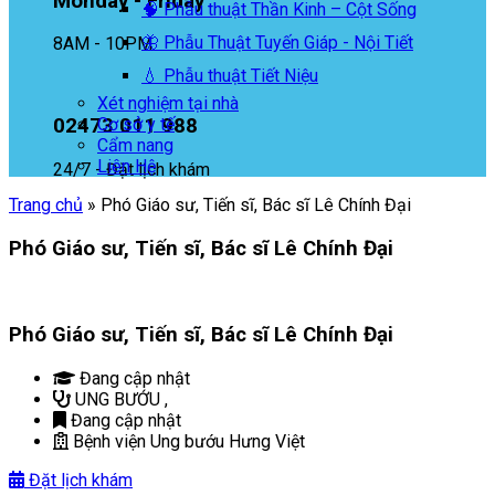
Monday - Friday
🧠 Phẫu thuật Thần Kinh – Cột Sống
🦋 Phẫu Thuật Tuyến Giáp - Nội Tiết
8AM - 10PM
💧 Phẫu thuật Tiết Niệu
Xét nghiệm tại nhà
02473 011 988
Cơ sở y tế
Cẩm nang
Liên Hệ
24/7 - Đặt lịch khám
Trang chủ
»
Phó Giáo sư, Tiến sĩ, Bác sĩ Lê Chính Đại
Phó Giáo sư, Tiến sĩ, Bác sĩ Lê Chính Đại
Phó Giáo sư, Tiến sĩ, Bác sĩ Lê Chính Đại
Đang cập nhật
UNG BƯỚU
,
Đang cập nhật
Bệnh viện Ung bướu Hưng Việt
Đặt lịch khám