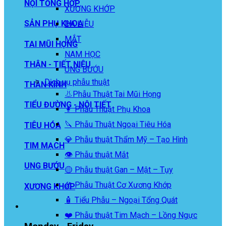
NỘI TỔNG HỢP
XƯƠNG KHỚP
SẢN PHỤ KHOA
DA LIỄU
MẮT
TAI MŨI HỌNG
NAM HỌC
THẬN - TIẾT NIỆU
UNG BƯỚU
Dịch vụ phẫu thuật
THẦN KINH
👃Phẫu Thuật Tai Mũi Họng
TIỂU ĐƯỜNG - NỘI TIẾT
👩 Phẫu Thuật Phụ Khoa
🔪 Phẫu Thuật Ngoại Tiêu Hóa
TIÊU HÓA
💎 Phẫu thuật Thẩm Mỹ – Tạo Hình
TIM MẠCH
👁️ Phẫu thuật Mắt
UNG BƯỚU
🟡 Phẫu thuật Gan – Mật – Tụy
🦴 Phẫu Thuật Cơ Xương Khớp
XƯƠNG KHỚP
🧴 Tiểu Phẫu – Ngoại Tổng Quát
❤️ Phẫu thuật Tim Mạch – Lồng Ngực