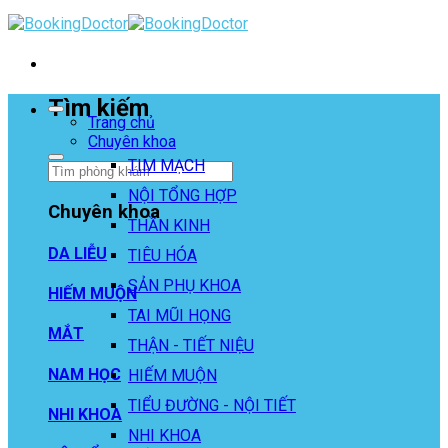
Skip
to
content
Tìm kiếm
Trang chủ
Chuyên khoa
TIM MẠCH
NỘI TỔNG HỢP
Chuyên khoa
THẦN KINH
DA LIỄU
TIÊU HÓA
SẢN PHỤ KHOA
HIẾM MUỘN
TAI MŨI HỌNG
MẮT
THẬN - TIẾT NIỆU
NAM HỌC
HIẾM MUỘN
TIỂU ĐƯỜNG - NỘI TIẾT
NHI KHOA
NHI KHOA