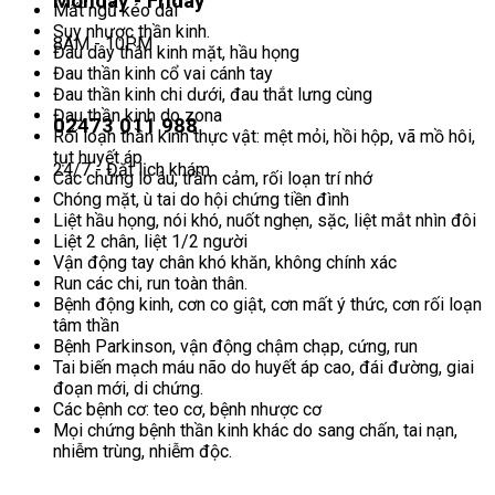
Monday - Friday
Mất ngủ kéo dài
Suy nhược thần kinh.
8AM - 10PM
Đau dây thần kinh mặt, hầu họng
Đau thần kinh cổ vai cánh tay
Đau thần kinh chi dưới, đau thắt lưng cùng
Đau thần kinh do zona
02473 011 988
Rối loạn thần kinh thực vật: mệt mỏi, hồi hộp, vã mồ hôi,
tụt huyết áp
24/7 - Đặt lịch khám
Các chứng lo âu, trầm cảm, rối loạn trí nhớ
Chóng mặt, ù tai do hội chứng tiền đình
Liệt hầu họng, nói khó, nuốt nghẹn, sặc, liệt mắt nhìn đôi
Liệt 2 chân, liệt 1/2 người
Vận động tay chân khó khăn, không chính xác
Run các chi, run toàn thân.
Bệnh động kinh, cơn co giật, cơn mất ý thức, cơn rối loạn
tâm thần
Bệnh Parkinson, vận động chậm chạp, cứng, run
Tai biến mạch máu não do huyết áp cao, đái đường, giai
đoạn mới, di chứng.
Các bệnh cơ: teo cơ, bệnh nhược cơ
Mọi chứng bệnh thần kinh khác do sang chấn, tai nạn,
nhiễm trùng, nhiễm độc.