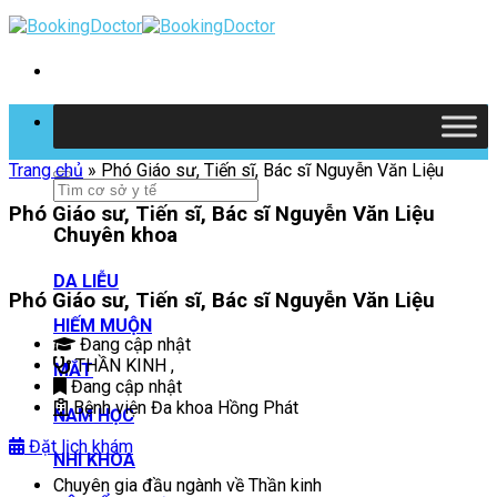
Skip
to
content
Tìm kiếm
Trang chủ
»
Phó Giáo sư, Tiến sĩ, Bác sĩ Nguyễn Văn Liệu
Phó Giáo sư, Tiến sĩ, Bác sĩ Nguyễn Văn Liệu
Chuyên khoa
DA LIỄU
Phó Giáo sư, Tiến sĩ, Bác sĩ Nguyễn Văn Liệu
HIẾM MUỘN
Đang cập nhật
THẦN KINH
,
MẮT
Đang cập nhật
Bệnh viện Đa khoa Hồng Phát
NAM HỌC
Đặt lịch khám
NHI KHOA
Chuyên gia đầu ngành về Thần kinh