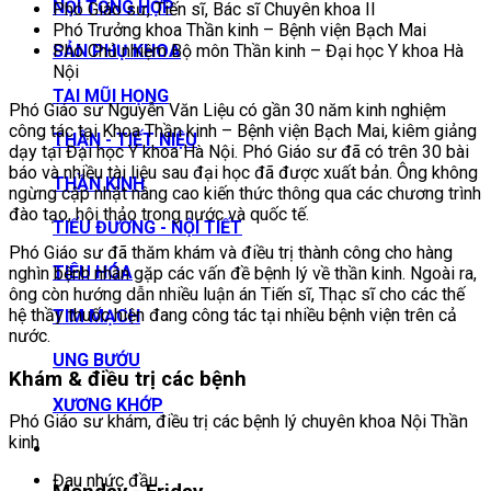
NỘI TỔNG HỢP
Phó Giáo sư, Tiến sĩ, Bác sĩ Chuyên khoa II
Phó Trưởng khoa Thần kinh – Bệnh viện Bạch Mai
Phó Chủ nhiệm Bộ môn Thần kinh – Đại học Y khoa Hà
SẢN PHỤ KHOA
Nội
TAI MŨI HỌNG
Phó Giáo sư Nguyễn Văn Liệu có gần 30 năm kinh nghiệm
công tác tại Khoa Thần kinh – Bệnh viện Bạch Mai, kiêm giảng
THẬN - TIẾT NIỆU
dạy tại Đại học Y khoa Hà Nội. Phó Giáo sư đã có trên 30 bài
báo và nhiều tài liệu sau đại học đã được xuất bản. Ông không
THẦN KINH
ngừng cập nhật nâng cao kiến thức thông qua các chương trình
đào tạo, hội thảo trong nước và quốc tế.
TIỂU ĐƯỜNG - NỘI TIẾT
Phó Giáo sư đã thăm khám và điều trị thành công cho hàng
TIÊU HÓA
nghìn bệnh nhân gặp các vấn đề bệnh lý về thần kinh. Ngoài ra,
ông còn hướng dẫn nhiều luận án Tiến sĩ, Thạc sĩ cho các thế
hệ thầy thuốc hiện đang công tác tại nhiều bệnh viện trên cả
TIM MẠCH
nước.
UNG BƯỚU
Khám & điều trị các bệnh
XƯƠNG KHỚP
Phó Giáo sư khám, điều trị các bệnh lý chuyên khoa Nội Thần
kinh
Đau nhức đầu