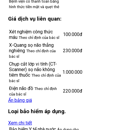
Bệnh viện có thanh toán bằng
hình thức tiền mặt và quẹt thẻ
Giá dịch vụ liên quan:
Xét nghiệm công thức
100.000đ
máu
Theo chỉ định của bác sĩ
X-Quang sọ não thẳng
nghiêng
230.000đ
Theo chỉ định của
bác sĩ
Chụp cắt lớp vi tính (CT-
Scanner) sọ não không
1.000.000
tiêm thuốc
Theo chỉ định của
bác sĩ
Điện não đồ
Theo chỉ định
220.000đ
của bác sĩ
Ẩn bảng giá
Loại bảo hiểm áp dụng.
Xem chi tiết
Bảo hiểm Y tế nhà nước
Áp dụng cho