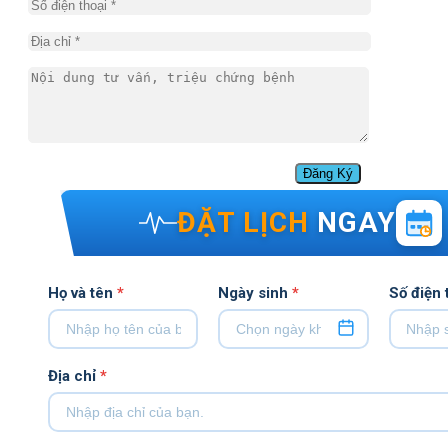
ĐẶT LỊCH
NGAY
Họ và tên
*
Ngày sinh
*
Số điện 
Địa chỉ
*