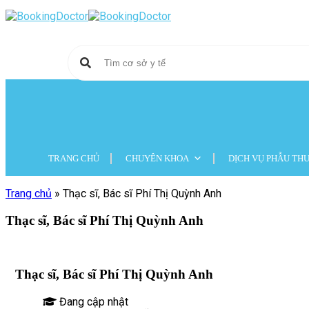
Skip
to
content
TRANG CHỦ
CHUYÊN KHOA
DỊCH VỤ PHẪU TH
Trang chủ
»
Thạc sĩ, Bác sĩ Phí Thị Quỳnh Anh
Thạc sĩ, Bác sĩ Phí Thị Quỳnh Anh
Thạc sĩ, Bác sĩ Phí Thị Quỳnh Anh
Đang cập nhật