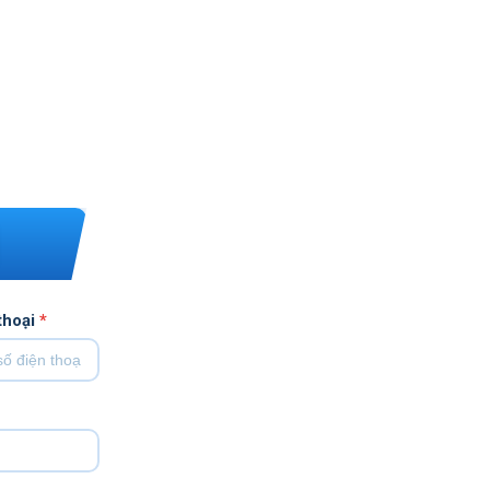
thoại
*