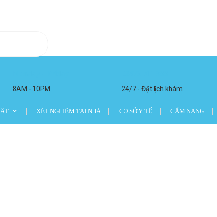
Monday - Friday
02473 011 988
8AM - 10PM
24/7 - Đặt lịch khám
UẬT
XÉT NGHIỆM TẠI NHÀ
CƠ SỞ Y TẾ
CẨM NANG