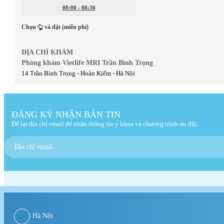
08:00 - 08:30
Chọn
và đặt (miễn phí)
ĐỊA CHỈ KHÁM
Phòng khám Vietlife MRI Trần Bình Trọng
14 Trần Bình Trọng - Hoàn Kiếm - Hà Nội
ĐĂNG KÝ NHẬN BẢN TIN
Để lại địa chỉ email để nhận thông tin y khoa và chương trình ưu đãi.
Hà Nội