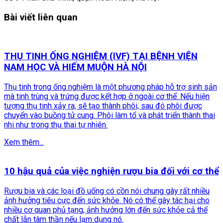
Bài viết liên quan
THỤ TINH ỐNG NGHIỆM (IVF) TẠI BỆNH VIỆN
NAM HỌC VÀ HIẾM MUỘN HÀ NỘI
Thụ tinh trong ống nghiệm là một phương pháp hỗ trợ sinh sản
mà tinh trùng và trứng được kết hợp ở ngoài cơ thể. Nếu hiện
tượng thụ tinh xảy ra, sẽ tạo thành phôi, sau đó phôi được
chuyển vào buồng tử cung. Phôi làm tổ và phát triển thành thai
nhi như trong thụ thai tự nhiên.
Xem thêm...
10 hậu quả của việc nghiện rượu bia đối với cơ thể
Rượu bia và các loại đồ uống có cồn nói chung gây rất nhiều
ảnh hưởng tiêu cực đến sức khỏe. Nó có thể gây tác hại cho
nhiều cơ quan phủ tạng, ảnh hưởng lớn đến sức khỏe cả thể
chất lẫn tâm thần nếu lạm dụng nó.