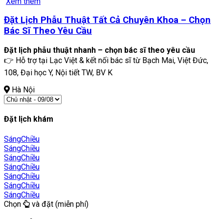
Xem thêm
Đặt Lịch Phẫu Thuật Tất Cả Chuyên Khoa – Chọn
Bác Sĩ Theo Yêu Cầu
Đặt lịch phẫu thuật nhanh – chọn bác sĩ theo yêu cầu
👉 Hỗ trợ tại Lạc Việt & kết nối bác sĩ từ Bạch Mai, Việt Đức,
108, Đại học Y, Nội tiết TW, BV K
Hà Nội
Đặt lịch khám
Sáng
Chiều
Sáng
Chiều
Sáng
Chiều
Sáng
Chiều
Sáng
Chiều
Sáng
Chiều
Sáng
Chiều
Chọn
và đặt (miễn phí)