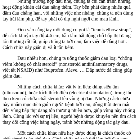
Những trường hợp đau nhẹ, chúng ta chỉ cần tránh những
hoạt động khiến cái đau nặng thêm. Tay bên phải dùng nhiều quá
đâm đau chẳng hạn, với những việc nhẹ nhàng, chúng ta nên dùng
tay trái làm phụ, để tay phải có dịp nghỉ ngơi cho mau lành.
Đeo vào cẳng tay một dụng cụ gọi là “tennis elbow strap”,
để cách khuỷu tay độ 4-6 cm, hầu làm bất động chỗ bắp thịt đang
tổn thương rất tốt, giúp chúng ta bớt đau, làm việc dễ dàng hơn.
Cách chữa này giản dị và ít tốn kém.
Đau nhiều hơn, chúng ta uống thuốc giảm đau loại “chống
viêm không có chất steroid” (nonsteroid antiinflammatory drugs,
viết tắt NSAID) như Ibuprofen, Aleve, … Đắp nước đá cũng giúp
giảm đau.
Những cách chữa khác: vật lý trị liệu; dùng siêu âm
(ultrasound), hoặc kích thích điện (electrical stimulation), trong lúc
thoa kem có chứa chất steroid lên vùng bị đau. Những cách chữa
này nhắm mục đích giúp người bệnh bớt đau, đồng thời đem máu
đến vùng bắp thịt đang tổn thương nhiều hơn, giúp vùng này chóng
lành. Cùng lúc với sự trị liệu, người bệnh được khuyên nên tìm cách
thay đổi công việc hàng ngày, tránh bớt những động tác gây đau.
Một cách chữa khác nữa hay được dùng là chích thuốc có
chất steroid vào chỗ đau. Cách chữa này có thể làm bớt đau tạm