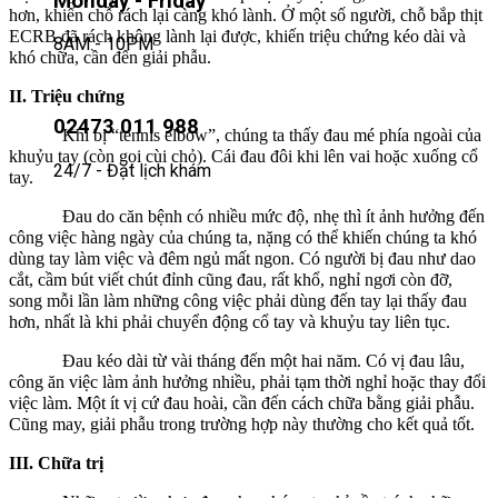
Monday - Friday
hơn, khiến chỗ rách lại càng khó lành. Ở một số người, chỗ bắp thịt
ECRB đã rách không lành lại được, khiến triệu chứng kéo dài và
8AM - 10PM
khó chữa, cần đến giải phẫu.
II. Triệu chứng
02473 011 988
Khi bị “tennis elbow”, chúng ta thấy đau mé phía ngoài của
khuỷu tay (còn gọi cùi chỏ). Cái đau đôi khi lên vai hoặc xuống cổ
24/7 - Đặt lịch khám
tay.
Đau do căn bệnh có nhiều mức độ, nhẹ thì ít ảnh hưởng đến
công việc hàng ngày của chúng ta, nặng có thể khiến chúng ta khó
dùng tay làm việc và đêm ngủ mất ngon. Có người bị đau như dao
cắt, cầm bút viết chút đỉnh cũng đau, rất khổ, nghỉ ngơi còn đỡ,
song mỗi lần làm những công việc phải dùng đến tay lại thấy đau
hơn, nhất là khi phải chuyển động cổ tay và khuỷu tay liên tục.
Đau kéo dài từ vài tháng đến một hai năm. Có vị đau lâu,
công ăn việc làm ảnh hưởng nhiều, phải tạm thời nghỉ hoặc thay đổi
việc làm. Một ít vị cứ đau hoài, cần đến cách chữa bằng giải phẫu.
Cũng may, giải phẫu trong trường hợp này thường cho kết quả tốt.
III. Chữa trị