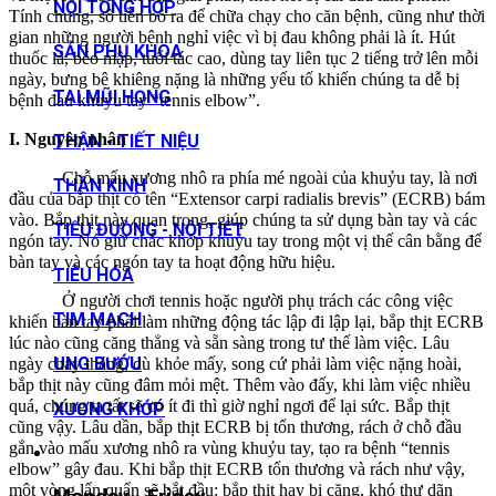
NỘI TỔNG HỢP
Tính chung, số tiền bỏ ra để chữa chạy cho căn bệnh, cũng như thời
gian những người bệnh nghỉ việc vì bị đau không phải là ít. Hút
SẢN PHỤ KHOA
thuốc lá, béo mập, tuổi tác cao, dùng tay liên tục 2 tiếng trở lên mỗi
ngày, bưng bê khiêng nặng là những yếu tố khiến chúng ta dễ bị
TAI MŨI HỌNG
bệnh đau khuỷu tay “tennis elbow”.
I. Nguyên nhân
THẬN - TIẾT NIỆU
Chỗ mấu xương nhô ra phía mé ngoài của khuỷu tay, là nơi
THẦN KINH
đầu của bắp thịt có tên “Extensor carpi radialis brevis” (ECRB) bám
vào. Bắp thịt này quan trọng, giúp chúng ta sử dụng bàn tay và các
TIỂU ĐƯỜNG - NỘI TIẾT
ngón tay. Nó giữ chắc khớp khuỷu tay trong một vị thế cân bằng để
bàn tay và các ngón tay ta hoạt động hữu hiệu.
TIÊU HÓA
Ở người chơi tennis hoặc người phụ trách các công việc
TIM MẠCH
khiến bàn tay phải làm những động tác lập đi lập lại, bắp thịt ECRB
lúc nào cũng căng thẳng và sẵn sàng trong tư thế làm việc. Lâu
UNG BƯỚU
ngày chày tháng, dù khỏe mấy, song cứ phải làm việc nặng hoài,
bắp thịt này cũng đâm mỏi mệt. Thêm vào đấy, khi làm việc nhiều
quá, chúng ta tất sẽ có ít đi thì giờ nghỉ ngơi để lại sức. Bắp thịt
XƯƠNG KHỚP
cũng vậy. Lâu dần, bắp thịt ECRB bị tổn thương, rách ở chỗ đầu
gắn vào mấu xương nhô ra vùng khuỷu tay, tạo ra bệnh “tennis
elbow” gây đau. Khi bắp thịt ECRB tổn thương và rách như vậy,
một vòng lẩn quẩn sẽ bắt đầu: bắp thịt hay bị căng, khó thư dãn