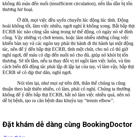
không đủ máu đến nuôi (insufficient circulation), nên lâu dần bị tổn
thương hư hoại.
Ở đời, mọi việc đều uyển chuyển lúc động lúc tĩnh. Động
hoài không tốt, làm việc nhiều, ngơi nghỉ ít không xong. Bắt bắp thịt
ECRB lúc nào cũng sẵn sàng trong tư thế động, có ngày nó sẽ đình
công. Vậy những vị chơi tennis, hoặc làm nhiều những công việc
khiến bàn tay và các ngón tay phải thi hành đi thi hành lại một động
tác, nên để ý đến bắp thịt ECRB, tĩnh một chút, cho nó có thì giờ
nghỉ ngơi, để máu có dịp đến nuôi nó cho đủ, giúp nó khỏi bị tổn
thương. Sẽ tốt lắm, nếu ta thay đổi vị trí ngồi làm việc luôn, và tìm
cách biến đổi động tác phải lập đi lập lại của tay, vì làm vậy, bắp thịt
ECRB sẽ có dịp thư dãn, nghỉ ngơi.
Nói tóm lại, như mọi sự trên đời, thân thể chúng ta cũng
thuận theo luật thiên nhiên, có làm, phải có nghỉ. Chúng ta thường
không để ý đến bắp thịt ECRB, bắt nó làm việc nhiều quá, nên nó
dễ bị bệnh, tạo ra căn bệnh đau khuỷu tay “tennis elbow”.
Đặt khám dễ dàng cùng BookingDoctor