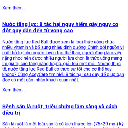
Xem thêm...
Nước tăng lực: 8 tác hại nguy hiểm gây nguy cơ
đột quỵ dẫn đến tử vong cao
Nước tăng lực Red Bull được xem là loại thức uống chứa
nhiều vitamin và bổ sung nhiều dinh dưỡng. Chính bởi nguồn vi
chất hỗ trợ cho người luyện tập thể thao, người đang làm việc
nặng nhọc nên được nhiều người lựa chọn là thức uống mang
lại giá trị cao tăng năng lượng, giải toả mệt mỏi. Nhưng thực
tế, nước tăng lực Red Bull có thực sự tốt cho cơ thể hay
không? Cùng AceyCare tìm hiểu 8 tác hại sau đây để giúp bạn
đọc có một cảm nhận khách quan nhất.
Xem thêm...
Bệnh sán lá ruột, triệu chứng lầm sàng và cách
điều trị
Sán lá ruột là một loài sán lá có kích thước lớn (75×20 mm) ký