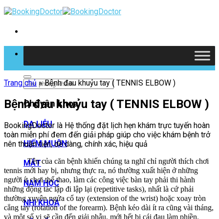
Skip
to
content
Tìm kiếm
Trang chủ
»
Bệnh đau khuỷu tay ( TENNIS ELBOW )
Bệnh đau khuỷu tay ( TENNIS ELBOW )
Chuyên khoa
DA LIỄU
BookingDoctor là Hệ thống đặt lịch hẹn khám trực tuyến hoàn
toàn miễn phí đem đến giải pháp giúp cho việc khám bệnh trở
HIẾM MUỘN
nên thuận tiện, dễ dàng, chính xác, hiệu quả
Tên của căn bệnh khiến chúng ta nghĩ chỉ người thích chơi
MẮT
tennis mới hay bị, nhưng thực ra, nó thường xuất hiện ở những
người ít chơi thể thao, làm các công việc bàn tay phải thi hành
NAM HỌC
những động tác lập đi lập lại (repetitive tasks), nhất là cứ phải
thường xuyên ngửa cổ tay (extension of the wrist) hoặc xoay tròn
NHI KHOA
cẳng tay (rotation of the forearm). Bệnh kéo dài ít ra cũng vài tháng,
và một số vị sẽ cần đến giải phẫu, mới hết bị cái đau làm phiền.