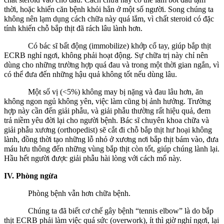
thời, hoặc khiến căn bệnh khỏi hẳn ở một số người. Song chúng ta
không nên lạm dụng cách chữa này quá lắm, vì chất steroid có đặc
tính khiến chỗ bắp thịt đã rách lâu lành hơn.
Có bác sĩ bất động (immobilize) khớp cổ tay, giúp bắp thịt
ECRB nghỉ ngơi, không phải hoạt động. Sự chữa trị này chỉ nên
dùng cho những trường hợp quá đau và trong một thời gian ngắn, vì
có thể đưa đến những hậu quả không tốt nếu dùng lâu.
Một số vị (<5%) không may bị nặng và đau lâu hơn, ăn
không ngon ngủ không yên, việc làm cũng bị ảnh hưởng. Trường
hợp này cần đến giải phẫu, và giải phẫu thường rất hiệu quả, đem
trả niềm yêu đời lại cho người bệnh. Bác sĩ chuyên khoa chữa và
giải phẫu xương (orthopedist) sẽ cắt đi chỗ bắp thịt hư hoại không
lành, đồng thời tạo những lỗ nhỏ ở xương nơi bắp thịt bám vào, đưa
máu lưu thông đến những vùng bắp thịt còn tốt, giúp chúng lành lại.
Hầu hết người được giải phẫu hài lòng với cách mổ này.
IV. Phòng ngừa
Phòng bệnh vẫn hơn chữa bệnh.
Chúng ta đã biết cơ chế gây bệnh “tennis elbow” là do bắp
thịt ECRB phải làm việc quá sức (overwork), ít thì giờ nghỉ ngơi, lại