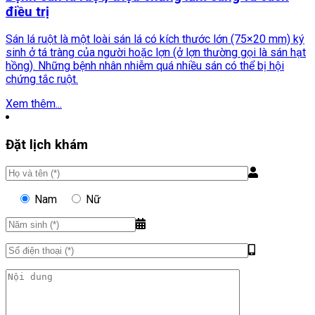
điều trị
Sán lá ruột là một loài sán lá có kích thước lớn (75×20 mm) ký
sinh ở tá tràng của người hoặc lợn (ở lợn thường gọi là sán hạt
hồng). Những bệnh nhân nhiễm quá nhiều sán có thể bị hội
chứng tắc ruột.
Xem thêm...
Đặt lịch khám
Nam
Nữ