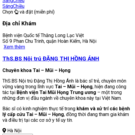
Sáng
Chiều
Sáng
Chiều
Chọn
và đặt (miễn phí)
Địa chỉ Khám
Bệnh viện Quốc tế Thăng Long Lạc Việt
Số 9 Phan Chu Trinh, quận Hoàn Kiếm, Hà Nội
Xem thêm
ThS.BS Nội trú ĐẶNG THỊ HỒNG ÁNH
Chuyên khoa Tai – Mũi – Họng
ThS.BS Nội trú Đặng Thị Hồng Ánh là bác sĩ trẻ, chuyên môn
vững vàng trong lĩnh vực
Tai – Mũi – Họng
, hiện đang công
tác tại
Bệnh viện Tai Mũi Họng Trung ương
– một trong
những đơn vị đầu ngành về chuyên khoa này tại Việt Nam.
Bác sĩ có kinh nghiệm thực tế trong
khám và xử trí các bệnh
lý cấp cứu Tai – Mũi – Họng
, đồng thời đang tham gia khám
và điều trị tại các cơ sở y tế uy tín.
Hà Nội