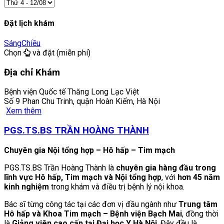
Đặt lịch khám
Sáng
Chiều
Chọn
và đặt (miễn phí)
Địa chỉ Khám
Bệnh viện Quốc tế Thăng Long Lạc Việt
Số 9 Phan Chu Trinh, quận Hoàn Kiếm, Hà Nội
Xem thêm
PGS.TS.BS TRẦN HOÀNG THÀNH
Chuyên gia Nội tổng hợp – Hô hấp – Tim mạch
PGS.TS.BS Trần Hoàng Thành là
chuyên gia hàng đầu trong
lĩnh vực Hô hấp, Tim mạch và Nội tổng hợp
, với
hơn 45 năm
kinh nghiệm
trong khám và điều trị bệnh lý nội khoa.
Bác sĩ từng công tác tại các đơn vị đầu ngành như
Trung tâm
Hô hấp và Khoa Tim mạch – Bệnh viện Bạch Mai
, đồng thời
là
Giảng viên cao cấp tại Đại học Y Hà Nội
. Đây đều là