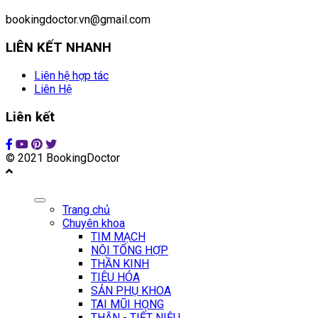
bookingdoctor.vn@gmail.com
LIÊN KẾT NHANH
Liên hệ hợp tác
Liên Hệ
Liên kết
© 2021 BookingDoctor
Trang chủ
Chuyên khoa
TIM MẠCH
NỘI TỔNG HỢP
THẦN KINH
TIÊU HÓA
SẢN PHỤ KHOA
TAI MŨI HỌNG
THẬN - TIẾT NIỆU