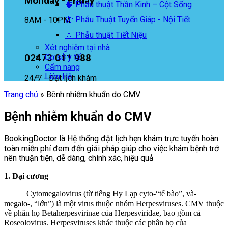
Monday - Friday
🧠 Phẫu thuật Thần Kinh – Cột Sống
🦋 Phẫu Thuật Tuyến Giáp - Nội Tiết
8AM - 10PM
💧 Phẫu thuật Tiết Niệu
Xét nghiệm tại nhà
02473 011 988
Cơ sở y tế
Cẩm nang
Liên Hệ
24/7 - Đặt lịch khám
Trang chủ
»
Bệnh nhiễm khuẩn do CMV
Bệnh nhiễm khuẩn do CMV
BookingDoctor là Hệ thống đặt lịch hẹn khám trực tuyến hoàn
toàn miễn phí đem đến giải pháp giúp cho việc khám bệnh trở
nên thuận tiện, dễ dàng, chính xác, hiệu quả
1. Đại cương
Cytomegalovirus (từ tiếng Hy Lạp cyto-“tế bào”, và-
megalo-, “lớn”) là một virus thuộc nhóm Herpesviruses. CMV thuộc
về phân họ Betaherpesvirinae của Herpesviridae, bao gồm cả
Roseolovirus. Herpesviruses khác thuộc các phân họ của