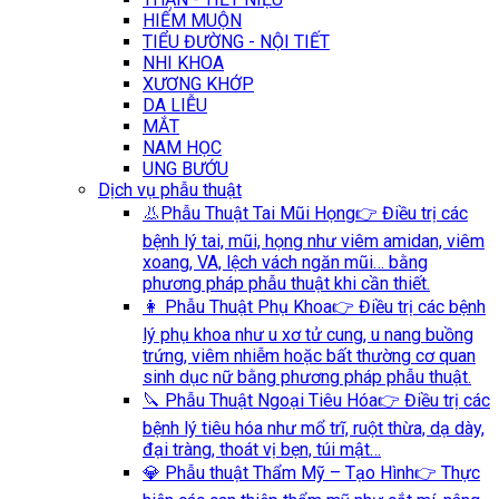
HIẾM MUỘN
TIỂU ĐƯỜNG - NỘI TIẾT
NHI KHOA
XƯƠNG KHỚP
DA LIỄU
MẮT
NAM HỌC
UNG BƯỚU
Dịch vụ phẫu thuật
👃Phẫu Thuật Tai Mũi Họng
👉 Điều trị các
bệnh lý tai, mũi, họng như viêm amidan, viêm
xoang, VA, lệch vách ngăn mũi… bằng
phương pháp phẫu thuật khi cần thiết.
👩 Phẫu Thuật Phụ Khoa
👉 Điều trị các bệnh
lý phụ khoa như u xơ tử cung, u nang buồng
trứng, viêm nhiễm hoặc bất thường cơ quan
sinh dục nữ bằng phương pháp phẫu thuật.
🔪 Phẫu Thuật Ngoại Tiêu Hóa
👉 Điều trị các
bệnh lý tiêu hóa như mổ trĩ, ruột thừa, dạ dày,
đại tràng, thoát vị bẹn, túi mật…
💎 Phẫu thuật Thẩm Mỹ – Tạo Hình
👉 Thực