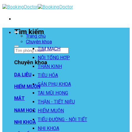
Skip
to
content
Tìm kiếm
Trang chủ
Chuyên khoa
TIM MẠCH
NỘI TỔNG HỢP
Chuyên khoa
THẦN KINH
DA LIỄU
TIÊU HÓA
SẢN PHỤ KHOA
HIẾM MUỘN
TAI MŨI HỌNG
MẮT
THẬN - TIẾT NIỆU
NAM HỌC
HIẾM MUỘN
TIỂU ĐƯỜNG - NỘI TIẾT
NHI KHOA
NHI KHOA