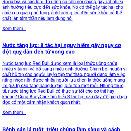
Rượu bia và các loại đồ uống có cồn nói chung gây rất nhiều
ảnh hưởng tiêu cực đến sức khỏe. Nó có thể gây tác hại cho
nhiều cơ quan phủ tạng, ảnh hưởng lớn đến sức khỏe cả thể
chất lẫn tâm thần nếu lạm dụng nó.
Xem thêm...
Nước tăng lực: 8 tác hại nguy hiểm gây nguy cơ
đột quỵ dẫn đến tử vong cao
Nước tăng lực Red Bull được xem là loại thức uống chứa
nhiều vitamin và bổ sung nhiều dinh dưỡng. Chính bởi nguồn vi
chất hỗ trợ cho người luyện tập thể thao, người đang làm việc
nặng nhọc nên được nhiều người lựa chọn là thức uống mang
lại giá trị cao tăng năng lượng, giải toả mệt mỏi. Nhưng thực
tế, nước tăng lực Red Bull có thực sự tốt cho cơ thể hay
không? Cùng AceyCare tìm hiểu 8 tác hại sau đây để giúp bạn
đọc có một cảm nhận khách quan nhất.
Xem thêm...
Bệnh sán lá ruột, triệu chứng lầm sàng và cách