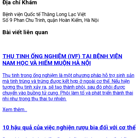
Địa chỉ Khám
Bệnh viện Quốc tế Thăng Long Lạc Việt
Số 9 Phan Chu Trinh, quận Hoàn Kiếm, Hà Nội
Bài viết liên quan
THỤ TINH ỐNG NGHIỆM (IVF) TẠI BỆNH VIỆN
NAM HỌC VÀ HIẾM MUỘN HÀ NỘI
Thụ tinh trong ống nghiệm là một phương pháp hỗ trợ sinh sản
mà tinh trùng và trứng được kết hợp ở ngoài cơ thể. Nếu hiện
tượng thụ tinh xảy ra, sẽ tạo thành phôi, sau đó phôi được
chuyển vào buồng tử cung. Phôi làm tổ và phát triển thành thai
nhi như trong thụ thai tự nhiên.
Xem thêm...
10 hậu quả của việc nghiện rượu bia đối với cơ thể