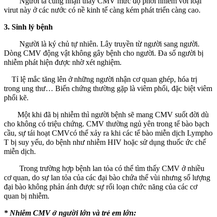
Người ta cũng nhận thấy CMV mức độ phơi nhiễm với loại
virut này ở các nước có nề kinh tế càng kém phát triển càng cao.
3. Sinh lý bệnh
Người là ký chủ tự nhiên. Lây truyền từ người sang người.
Dòng CMV động vật không gây bệnh cho người. Đa số người bị
nhiễm phát hiện được nhờ xét nghiệm.
Tỉ lệ mắc tăng lên ở những người nhận cơ quan ghép, hóa trị
trong ung thư… Biến chứng thường gặp là viêm phổi, đặc biệt viêm
phổi kẽ.
Một khi đã bị nhiễm thì người bệnh sẽ mang CMV suốt đời dù
cho không có triệu chứng. CMV thường ngủ yên trong tế bào bạch
cầu, sự tái hoạt CMVcó thể xảy ra khi các tế bào miễn dịch Lympho
T bị suy yếu, do bệnh như nhiễm HIV hoặc sử dụng thuốc ức chế
miễn dịch.
Trong trường hợp bệnh lan tỏa có thể tìm thấy CMV ở nhiều
cơ quan, do sự lan tỏa của các đại bào chứa thể vùi nhưng số lượng
đại bào không phản ánh được sự rối loạn chức năng của các cơ
quan bị nhiễm.
* Nhiễm CMV ở người lớn và trẻ em lớn: