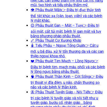
hiện các can thiệp thẩm mỹ như cắt mí, nâng
mũi, tạo hình và tiểu phẫu thẩm mỹ.
👁️ Phẫu thuật Mắt
👉 Điều trị đục thủy tinh
thể, tật khúc xạ (cận, loạn, viễn) và các bệnh
lý mắt khác.
🟡 Phẫu thuật Gan – Mật – Tụy
👉 Điều trị
sỏi mật, cắt túi mật, bệnh lý gan mật và tụy
bằng phương pháp phẫu thuật.
🦴 Phẫu Thuật Cơ Xương Khớp
🧴 Tiểu Phẫu – Ngoại Tổng Quát
👉 Cắt u
mỡ, u bã đậu, xử lý tổn thương da và các can
thiệp ngoại khoa nhỏ.
❤️ Phẫu thuật Tim Mạch – Lồng Ngực
👉
Điều trị bệnh tim, mạch máu, phổi và các bệnh
lý lồng ngực bằng phẫu thuật.
🧠 Phẫu thuật Thần Kinh – Cột Sống
👉 Điều
trị thoát vị đĩa đệm, u não, chấn thương sọ
não và các bệnh lý thần kinh.
🦋 Phẫu Thuật Tuyến Giáp - Nội Tiết
👉 Điều
trị các bệnh lý tuyến giáp và nội tiết như u
tuyến giáp, bướu cổ, nhân giáp… bằng