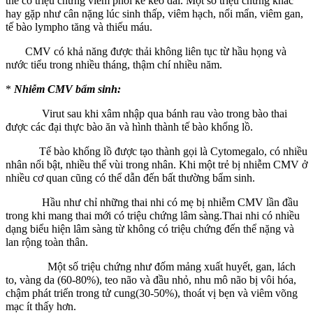
thể có triệu chứng viêm phổi kẽ kéo dài. Một số triệu chứng khác
hay gặp như cân nặng lúc sinh thấp, viêm hạch, nổi mẩn, viêm gan,
tế bào lympho tăng và thiếu máu.
CMV có khả năng được thải không liên tục từ hầu họng và
nước tiểu trong nhiều tháng, thậm chí nhiều năm.
*
Nhiễm CMV bẩm sinh:
Virut sau khi xâm nhập qua bánh rau vào trong bào thai
được các đại thực bào ăn và hình thành tế bào khổng lồ.
Tế bào khổng lồ được tạo thành gọi là Cytomegalo, có nhiều
nhân nổi bật, nhiều thể vùi trong nhân. Khi một trẻ bị nhiễm CMV ở
nhiều cơ quan cũng có thể dẫn đến bất thường bẩm sinh.
Hầu như chỉ những thai nhi có mẹ bị nhiễm CMV lần đầu
trong khi mang thai mới có triệu chứng lâm sàng.Thai nhi có nhiều
dạng biểu hiện lâm sàng từ không có triệu chứng đến thể nặng và
lan rộng toàn thân.
Một số triệu chứng như đốm mảng xuất huyết, gan, lách
to, vàng da (60-80%), teo não và đầu nhỏ, nhu mô não bị vôi hóa,
chậm phát triển trong tử cung(30-50%), thoát vị bẹn và viêm võng
mạc ít thấy hơn.