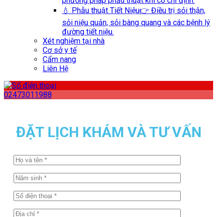
phương pháp phẫu thuật khi có chỉ định.
💧 Phẫu thuật Tiết Niệu
👉 Điều trị sỏi thận,
sỏi niệu quản, sỏi bàng quang và các bệnh lý
đường tiết niệu.
Xét nghiệm tại nhà
Cơ sở y tế
Cẩm nang
Liên Hệ
02473011988
ĐẶT LỊCH KHÁM VÀ TƯ VẤN