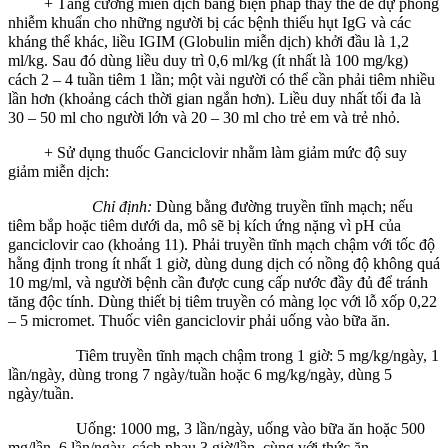
+ Tăng cường miễn dịch bằng biện pháp thay thế để dự phòng
nhiễm khuẩn cho những người bị các bệnh thiếu hụt IgG và các
kháng thể khác, liều IGIM (Globulin miễn dịch) khởi đầu là 1,2
ml/kg. Sau đó dùng liều duy trì 0,6 ml/kg (ít nhất là 100 mg/kg)
cách 2 – 4 tuần tiêm 1 lần; một vài người có thể cần phải tiêm nhiều
lần hơn (khoảng cách thời gian ngắn hơn). Liều duy nhất tối đa là
30 – 50 ml cho người lớn và 20 – 30 ml cho trẻ em và trẻ nhỏ.
+ Sử dụng thuốc Ganciclovir nhằm làm giảm mức độ suy
giảm miễn dịch:
Chỉ định:
Dùng bằng đường truyền tĩnh mạch; nếu
tiêm bắp hoặc tiêm dưới da, mô sẽ bị kích ứng nặng vì pH của
ganciclovir cao (khoảng 11). Phải truyền tĩnh mạch chậm với tốc độ
hằng định trong ít nhất 1 giờ, dùng dung dịch có nồng độ không quá
10 mg/ml, và người bệnh cần được cung cấp nước đầy đủ để tránh
tăng độc tính. Dùng thiết bị tiêm truyền có màng lọc với lỗ xốp 0,22
– 5 micromet. Thuốc viên ganciclovir phải uống vào bữa ăn.
Tiêm truyền tĩnh mạch chậm trong 1 giờ: 5 mg/kg/ngày, 1
lần/ngày, dùng trong 7 ngày/tuần hoặc 6 mg/kg/ngày, dùng 5
ngày/tuần.
Uống: 1000 mg, 3 lần/ngày, uống vào bữa ăn hoặc 500
mg/lần, 6 lần/ngày, cách nhau 3 giờ/lần, cùng với thức ăn.