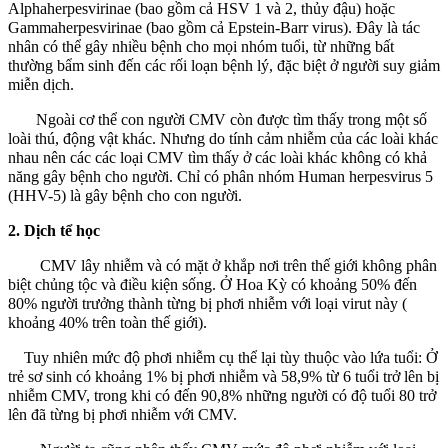
Alphaherpesvirinae (bao gồm cả HSV 1 và 2, thủy đậu) hoặc
Gammaherpesvirinae (bao gồm cả Epstein-Barr virus). Đây là tác
nhân có thể gây nhiều bệnh cho mọi nhóm tuổi, từ những bất
thường bẩm sinh đến các rối loạn bệnh lý, đặc biệt ở người suy giảm
miễn dịch.
Ngoài cơ thể con người CMV còn được tìm thấy trong một số
loài thú, động vật khác. Nhưng do tính cảm nhiễm của các loài khác
nhau nên các các loại CMV tìm thấy ở các loài khác không có khả
năng gây bệnh cho người. Chỉ có phân nhóm Human herpesvirus 5
(HHV-5) là gây bệnh cho con người.
2. Dịch tể học
CMV lây nhiễm và có mặt ở khắp nơi trên thế giới không phân
biệt chủng tộc và điều kiện sống. Ở Hoa Kỳ có khoảng 50% đến
80% người trưởng thành từng bị phơi nhiễm với loại virut này (
khoảng 40% trên toàn thế giới).
Tuy nhiên mức độ phơi nhiễm cụ thể lại tùy thuộc vào lứa tuổi: Ở
trẻ sơ sinh có khoảng 1% bị phơi nhiễm và 58,9% từ 6 tuổi trở lên bị
nhiễm CMV, trong khi có đến 90,8% những người có độ tuổi 80 trở
lên đã từng bị phơi nhiễm với CMV.