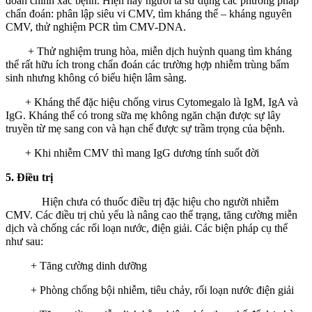
đoán chính xác bệnh. Hiện nay người ta sử dụng các phương pháp
chẩn đoán: phân lập siêu vi CMV, tìm kháng thể – kháng nguyên
CMV, thử nghiệm PCR tìm CMV-DNA.
+ Thử nghiệm trung hòa, miễn dịch huỳnh quang tìm kháng
thể rất hữu ích trong chẩn đoán các trường hợp nhiễm trùng bẩm
sinh nhưng không có biểu hiện lâm sàng.
+ Kháng thể đặc hiệu chống virus Cytomegalo là IgM, IgA và
IgG. Kháng thể có trong sữa mẹ không ngăn chặn được sự lây
truyền từ mẹ sang con và hạn chế được sự trầm trọng của bệnh.
+ Khi nhiễm CMV thì mang IgG dương tính suốt đời
5. Điều trị
Hiện chưa có thuốc điều trị đặc hiệu cho người nhiễm
CMV. Các điều trị chủ yếu là nâng cao thể trạng, tăng cường miễn
dịch và chống các rối loạn nước, điện giải. Các biện pháp cụ thể
như sau:
+ Tăng cường dinh dưỡng
+ Phòng chống bội nhiễm, tiêu chảy, rối loạn nước điện giải