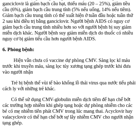
ganciclovir là giảm bạch cầu hạt, thiếu máu (20 – 25%), giảm tiều
cầu (6%), giảm bạch cầu trung tính (5% nếu uống, 14% nếu tiêm).
Giảm bạch cầu trung tính có thể xuất hiện ở tuần đầu hoặc tuần thứ
2 sau khi điều trị bằng ganciclovir. Người bệnh AIDS có nguy cơ
giảm bạch cầu trung tính nhiều hơn so với người bệnh bị suy giảm
miễn dịch khác. Người bệnh suy giảm miễn dịch do thuốc có nhiều
nguy cơ bị giảm tiểu cầu hơn người bệnh AIDS.
6. Phòng bệnh:
Hiện vẫn chưa có vaccine dự phòng CMV. Sàng lọc kĩ máu
trước khi truyền máu, sàng lọc tủy xương tạng ghép trước khi đưa
vào người nhận
Trẻ bị bệnh thể vùi tế bào khổng lồ thải virus qua nước tiểu phải
cách ly với những trẻ khác.
Có thể sử dụng CMV-globulin miễn dịch tiêm để hạn chế bớt
các trường hợp nhiễm khi ghép tạng hoặc dự phòng nhiễm cho các
bé có mẹ nhiễm tiên phát CMV trong lúc mang thai. Acyclovir hay
valacyclovir có thể hạn chế bớt sự lây nhiễm CMV cho người nhận
tạng ghép.