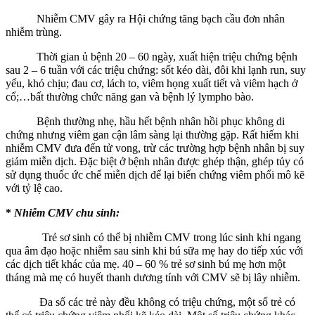
Nhiễm CMV gây ra Hội chứng tăng bạch cầu đơn nhân
nhiễm trùng.
Thời gian ủ bệnh 20 – 60 ngày, xuất hiện triệu chứng bệnh
sau 2 – 6 tuần với các triệu chứng: sốt kéo dài, đôi khi lạnh run, suy
yếu, khó chịu; đau cơ, lách to, viêm họng xuất tiết và viêm hạch ở
cổ;…bất thường chức năng gan và bệnh lý lympho bào.
Bệnh thường nhẹ, hầu hết bệnh nhân hồi phục không di
chứng nhưng viêm gan cận lâm sàng lại thường gặp. Rất hiếm khi
nhiễm CMV đưa đến tử vong, trừ các trường hợp bệnh nhân bị suy
giảm miễn dịch. Đặc biệt ở bệnh nhân được ghép thận, ghép tủy có
sử dụng thuốc ức chế miễn dịch để lại biến chứng viêm phổi mô kẽ
với tỷ lệ cao.
*
Nhiễm CMV chu sinh:
Trẻ sơ sinh có thể bị nhiễm CMV trong lúc sinh khi ngang
qua âm đạo hoặc nhiễm sau sinh khi bú sữa mẹ hay do tiếp xúc với
các dịch tiết khác của mẹ. 40 – 60 % trẻ sơ sinh bú mẹ hơn một
tháng mà mẹ có huyết thanh dương tính với CMV sẽ bị lây nhiễm.
Đa số các trẻ này đều không có triệu chứng, một số trẻ có