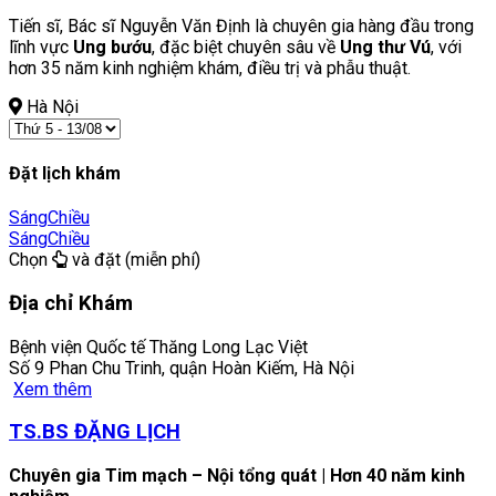
Tiến sĩ, Bác sĩ Nguyễn Văn Định là chuyên gia hàng đầu trong
lĩnh vực
Ung bướu
, đặc biệt chuyên sâu về
Ung thư Vú
, với
hơn 35 năm kinh nghiệm khám, điều trị và phẫu thuật.
Hà Nội
Đặt lịch khám
Sáng
Chiều
Sáng
Chiều
Chọn
và đặt (miễn phí)
Địa chỉ Khám
Bệnh viện Quốc tế Thăng Long Lạc Việt
Số 9 Phan Chu Trinh, quận Hoàn Kiếm, Hà Nội
Xem thêm
TS.BS ĐẶNG LỊCH
Chuyên gia Tim mạch – Nội tổng quát | Hơn 40 năm kinh