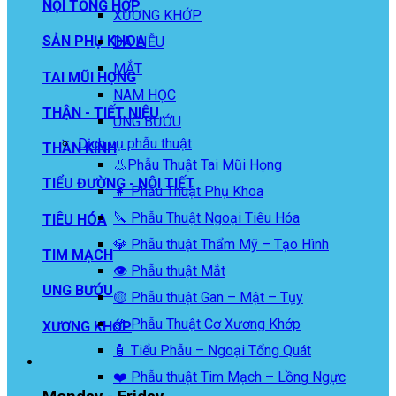
NỘI TỔNG HỢP
XƯƠNG KHỚP
SẢN PHỤ KHOA
DA LIỄU
MẮT
TAI MŨI HỌNG
NAM HỌC
THẬN - TIẾT NIỆU
UNG BƯỚU
Dịch vụ phẫu thuật
THẦN KINH
👃Phẫu Thuật Tai Mũi Họng
TIỂU ĐƯỜNG - NỘI TIẾT
👩 Phẫu Thuật Phụ Khoa
🔪 Phẫu Thuật Ngoại Tiêu Hóa
TIÊU HÓA
💎 Phẫu thuật Thẩm Mỹ – Tạo Hình
TIM MẠCH
👁️ Phẫu thuật Mắt
UNG BƯỚU
🟡 Phẫu thuật Gan – Mật – Tụy
🦴 Phẫu Thuật Cơ Xương Khớp
XƯƠNG KHỚP
🧴 Tiểu Phẫu – Ngoại Tổng Quát
❤️ Phẫu thuật Tim Mạch – Lồng Ngực