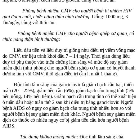
Phòng bệnh nhiễm CMV cho người bệnh bị nhiễm HIV
giai đoạn cuối, chức năng thận bình
thường.
Uống: 1000 mg, 3
lần/ngày, cùng với thức ăn.
Phòng bệnh nhiễm CMV cho người bệnh ghép cơ quan, có
chức năng thận bình thường:
Liều đầu tiên và liều duy trì giống như điều trị viêm võng mạc
do CMV, trừ liệu trình khởi đầu 7 – 14 ngày. Thời gian dùng liều
duy trì phụ thuộc vào triệu chứng lâm sàng và mức độ suy giảm
miễn dịch (như phòng cho người bệnh ghép cơ quan có huyết thanh
dương tính với CMV, thời gian điều trị cần ít nhất 1 tháng).
Ðộc tính lâm sàng của ganciclovir là giảm bạch cầu hạt, thiếu
máu (20 – 25%), giảm tiều cầu (6%), giảm bạch cầu trung tính (5%
nếu uống, 14% nếu tiêm). Giảm bạch cầu trung tính có thể xuất hiện
ở tuần đầu hoặc tuần thứ 2 sau khi điều trị bằng ganciclovir. Người
bệnh AIDS có nguy cơ giảm bạch cầu trung tính nhiều hơn so với
người bệnh bị suy giảm miễn dịch khác. Người bệnh suy giảm miễn
dịch do thuốc có nhiều nguy cơ bị giảm tiểu cầu hơn người bệnh
AIDS.
Tác dụng không mong muốn:
Ðộc tính lâm sàng của