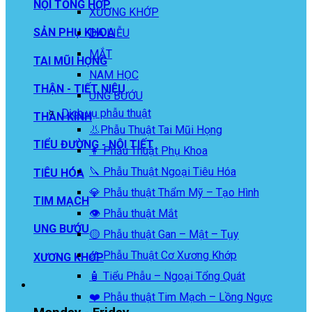
NỘI TỔNG HỢP
XƯƠNG KHỚP
SẢN PHỤ KHOA
DA LIỄU
MẮT
TAI MŨI HỌNG
NAM HỌC
THẬN - TIẾT NIỆU
UNG BƯỚU
Dịch vụ phẫu thuật
THẦN KINH
👃Phẫu Thuật Tai Mũi Họng
TIỂU ĐƯỜNG - NỘI TIẾT
👩 Phẫu Thuật Phụ Khoa
🔪 Phẫu Thuật Ngoại Tiêu Hóa
TIÊU HÓA
💎 Phẫu thuật Thẩm Mỹ – Tạo Hình
TIM MẠCH
👁️ Phẫu thuật Mắt
UNG BƯỚU
🟡 Phẫu thuật Gan – Mật – Tụy
🦴 Phẫu Thuật Cơ Xương Khớp
XƯƠNG KHỚP
🧴 Tiểu Phẫu – Ngoại Tổng Quát
❤️ Phẫu thuật Tim Mạch – Lồng Ngực