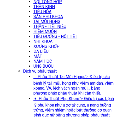
NỘI TỔNG HỢP
THẦN KINH
TIÊU HÓA
SẢN PHỤ KHOA
TAI MŨI HỌNG
THẬN - TIẾT NIỆU
HIẾM MUỘN
TIỂU ĐƯỜNG - NỘI TIẾT
NHI KHOA
XƯƠNG KHỚP
DA LIỄU
MẮT
NAM HỌC
UNG BƯỚU
Dịch vụ phẫu thuật
👃Phẫu Thuật Tai Mũi Họng
👉 Điều trị các
bệnh lý tai, mũi, họng như viêm amidan, viêm
xoang, VA, lệch vách ngăn mũi… bằng
phương pháp phẫu thuật khi cần thiết.
👩 Phẫu Thuật Phụ Khoa
👉 Điều trị các bệnh
lý phụ khoa như u xơ tử cung, u nang buồng
trứng, viêm nhiễm hoặc bất thường cơ quan
sinh dục nữ bằng phương pháp phẫu thuật.