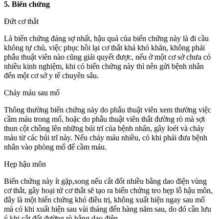
5. Biến chứng
Đứt cơ thắt
Là biến chứng đáng sợ nhất, hậu quả của biến chứng này là đi cầu
không tự chủ, việc phục hồi lại cơ thắt khá khó khăn, không phải
phẫu thuật viên nào cũng giải quyết được, nếu ở một cơ sở chưa có
nhiều kinh nghiệm, khi có biến chứng này thì nên gửi bệnh nhân
đến một cơ sở y tế chuyên sâu.
Chảy máu sau mổ
Thông thường biến chứng này do phẫu thuật viên xem thường việc
cầm máu trong mổ, hoặc do phẫu thuật viên thắt đường rò mà sợi
thun cột chồng lên những búi trĩ của bệnh nhân, gây loét và chảy
máu từ các búi trĩ này. Nếu chảy máu nhiều, có khi phải đưa bệnh
nhân vào phòng mổ để cầm máu.
Hẹp hậu môn
Biến chứng này ít gặp,song nếu cắt đốt nhiều bằng dao điện vùng
cơ thắt, gây hoại tử cơ thắt sẽ tạo ra biến chứng teo hẹp lỗ hậu môn,
đây là một biến chứng khó điều trị, không xuất hiện ngay sau mổ
mà có khi xuất hiện sau vài tháng đến hàng năm sau, do đó cần lưu
ý khi cắt đốt đường rò bằng dao điện.