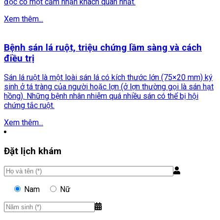
đọc có một cảm nhận khách quan nhất.
Xem thêm...
Bệnh sán lá ruột, triệu chứng lầm sàng và cách
điều trị
Sán lá ruột là một loài sán lá có kích thước lớn (75×20 mm) ký
sinh ở tá tràng của người hoặc lợn (ở lợn thường gọi là sán hạt
hồng). Những bệnh nhân nhiễm quá nhiều sán có thể bị hội
chứng tắc ruột.
Xem thêm...
Đặt lịch khám
Nam
Nữ