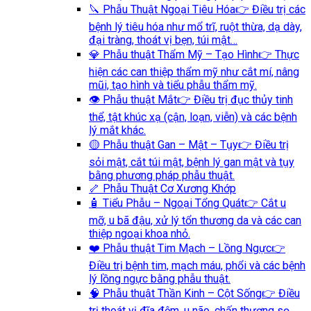
🔪 Phẫu Thuật Ngoại Tiêu Hóa
👉 Điều trị các
bệnh lý tiêu hóa như mổ trĩ, ruột thừa, dạ dày,
đại tràng, thoát vị bẹn, túi mật…
💎 Phẫu thuật Thẩm Mỹ – Tạo Hình
👉 Thực
hiện các can thiệp thẩm mỹ như cắt mí, nâng
mũi, tạo hình và tiểu phẫu thẩm mỹ.
👁️ Phẫu thuật Mắt
👉 Điều trị đục thủy tinh
thể, tật khúc xạ (cận, loạn, viễn) và các bệnh
lý mắt khác.
🟡 Phẫu thuật Gan – Mật – Tụy
👉 Điều trị
sỏi mật, cắt túi mật, bệnh lý gan mật và tụy
bằng phương pháp phẫu thuật.
🦴 Phẫu Thuật Cơ Xương Khớp
🧴 Tiểu Phẫu – Ngoại Tổng Quát
👉 Cắt u
mỡ, u bã đậu, xử lý tổn thương da và các can
thiệp ngoại khoa nhỏ.
❤️ Phẫu thuật Tim Mạch – Lồng Ngực
👉
Điều trị bệnh tim, mạch máu, phổi và các bệnh
lý lồng ngực bằng phẫu thuật.
🧠 Phẫu thuật Thần Kinh – Cột Sống
👉 Điều
trị thoát vị đĩa đệm, u não, chấn thương sọ