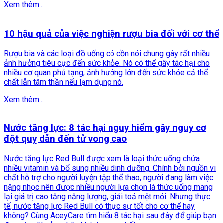
Xem thêm...
10 hậu quả của việc nghiện rượu bia đối với cơ thể
Rượu bia và các loại đồ uống có cồn nói chung gây rất nhiều
ảnh hưởng tiêu cực đến sức khỏe. Nó có thể gây tác hại cho
nhiều cơ quan phủ tạng, ảnh hưởng lớn đến sức khỏe cả thể
chất lẫn tâm thần nếu lạm dụng nó.
Xem thêm...
Nước tăng lực: 8 tác hại nguy hiểm gây nguy cơ
đột quỵ dẫn đến tử vong cao
Nước tăng lực Red Bull được xem là loại thức uống chứa
nhiều vitamin và bổ sung nhiều dinh dưỡng. Chính bởi nguồn vi
chất hỗ trợ cho người luyện tập thể thao, người đang làm việc
nặng nhọc nên được nhiều người lựa chọn là thức uống mang
lại giá trị cao tăng năng lượng, giải toả mệt mỏi. Nhưng thực
tế, nước tăng lực Red Bull có thực sự tốt cho cơ thể hay
không? Cùng AceyCare tìm hiểu 8 tác hại sau đây để giúp bạn