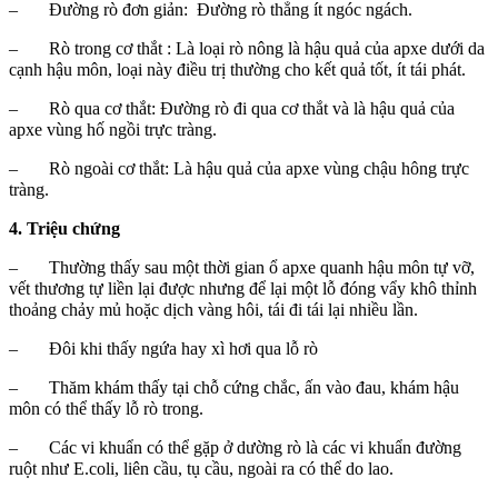
– Đường rò đơn giản: Đường rò thẳng ít ngóc ngách.
– Rò trong cơ thắt : Là loại rò nông là hậu quả của apxe dưới da
cạnh hậu môn, loại này điều trị thường cho kết quả tốt, ít tái phát.
– Rò qua cơ thắt: Đường rò đi qua cơ thắt và là hậu quả của
apxe vùng hố ngồi trực tràng.
– Rò ngoài cơ thắt: Là hậu quả của apxe vùng chậu hông trực
tràng.
4. Triệu chứng
– Thường thấy sau một thời gian ổ apxe quanh hậu môn tự vỡ,
vết thương tự liền lại được nhưng để lại một lỗ đóng vẩy khô thỉnh
thoảng chảy mủ hoặc dịch vàng hôi, tái đi tái lại nhiều lần.
– Đôi khi thấy ngứa hay xì hơi qua lỗ rò
– Thăm khám thấy tại chỗ cứng chắc, ấn vào đau, khám hậu
môn có thể thấy lỗ rò trong.
– Các vi khuẩn có thể gặp ở dường rò là các vi khuẩn đường
ruột như E.coli, liên cầu, tụ cầu, ngoài ra có thể do lao.