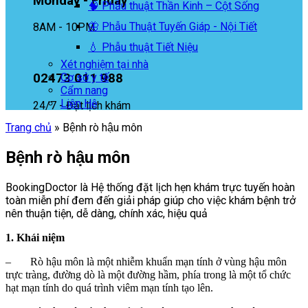
Monday - Friday
🧠 Phẫu thuật Thần Kinh – Cột Sống
🦋 Phẫu Thuật Tuyến Giáp - Nội Tiết
8AM - 10PM
💧 Phẫu thuật Tiết Niệu
Xét nghiệm tại nhà
02473 011 988
Cơ sở y tế
Cẩm nang
Liên Hệ
24/7 - Đặt lịch khám
Trang chủ
»
Bệnh rò hậu môn
Bệnh rò hậu môn
BookingDoctor là Hệ thống đặt lịch hẹn khám trực tuyến hoàn
toàn miễn phí đem đến giải pháp giúp cho việc khám bệnh trở
nên thuận tiện, dễ dàng, chính xác, hiệu quả
1. Khái niệm
– Rò hậu môn là một nhiễm khuẩn mạn tính ở vùng hậu môn
trực tràng, đường dò là một đường hầm, phía trong là một tổ chức
hạt mạn tính do quá trình viêm mạn tính tạo lên.