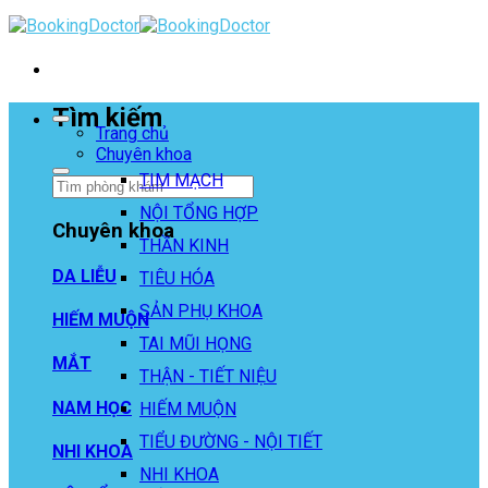
Skip
to
content
Tìm kiếm
Trang chủ
Chuyên khoa
TIM MẠCH
NỘI TỔNG HỢP
Chuyên khoa
THẦN KINH
DA LIỄU
TIÊU HÓA
SẢN PHỤ KHOA
HIẾM MUỘN
TAI MŨI HỌNG
MẮT
THẬN - TIẾT NIỆU
NAM HỌC
HIẾM MUỘN
TIỂU ĐƯỜNG - NỘI TIẾT
NHI KHOA
NHI KHOA