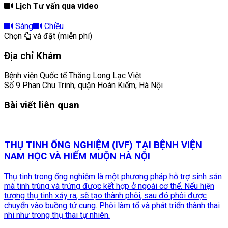
Lịch Tư vấn qua video
Sáng
Chiều
Chọn
và đặt (miễn phí)
Địa chỉ Khám
Bệnh viện Quốc tế Thăng Long Lạc Việt
Số 9 Phan Chu Trinh, quận Hoàn Kiếm, Hà Nội
Bài viết liên quan
THỤ TINH ỐNG NGHIỆM (IVF) TẠI BỆNH VIỆN
NAM HỌC VÀ HIẾM MUỘN HÀ NỘI
Thụ tinh trong ống nghiệm là một phương pháp hỗ trợ sinh sản
mà tinh trùng và trứng được kết hợp ở ngoài cơ thể. Nếu hiện
tượng thụ tinh xảy ra, sẽ tạo thành phôi, sau đó phôi được
chuyển vào buồng tử cung. Phôi làm tổ và phát triển thành thai
nhi như trong thụ thai tự nhiên.