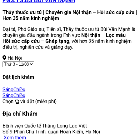
PGS.TS.BS BÙI VĂN MẠNH
Thầy thuốc ưu tú | Chuyên gia Nội thận – Hồi sức cấp cứu |
Hơn 35 năm kinh nghiệm
Đại tá, Phó Giáo sư, Tiến sĩ, Thầy thuốc ưu tú Bùi Văn Mạnh là
chuyên gia đầu ngành trong lĩnh vực
Nội thận – Lọc máu –
Hồi sức cấp cứu – Ghép tạng
, với hơn 35 năm kinh nghiệm
điều trị, nghiên cứu và giảng dạy.
Hà Nội
Đặt lịch khám
Sáng
Chiều
Sáng
Chiều
Chọn
và đặt (miễn phí)
Địa chỉ Khám
Bệnh viện Quốc tế Thăng Long Lạc Việt
Số 9 Phan Chu Trinh, quận Hoàn Kiếm, Hà Nội
Xem thêm