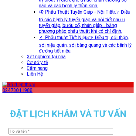
não và các bệnh lý thần kinh.
🦋 Phẫu Thuật Tuyến Giáp - Nội Tiết
👉 Điều
trị các bệnh lý tuyến giáp và nội tiết như u
tuyến giáp, bướu cổ, nhân giáp… bằng
phương pháp phẫu thuật khi có chỉ định.
💧 Phẫu thuật Tiết Niệu
👉 Điều trị sỏi thận,
sỏi niệu quản, sỏi bàng quang và các bệnh lý
đường tiết niệu.
Xét nghiệm tại nhà
Cơ sở y tế
Cẩm nang
Liên Hệ
02473011988
ĐẶT LỊCH KHÁM VÀ TƯ VẤN