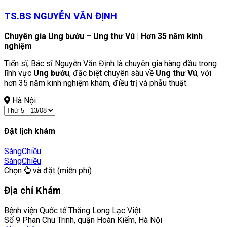
TS.BS NGUYỄN VĂN ĐỊNH
Chuyên gia Ung bướu – Ung thư Vú | Hơn 35 năm kinh
nghiệm
Tiến sĩ, Bác sĩ Nguyễn Văn Định là chuyên gia hàng đầu trong
lĩnh vực
Ung bướu
, đặc biệt chuyên sâu về
Ung thư Vú
, với
hơn 35 năm kinh nghiệm khám, điều trị và phẫu thuật.
Hà Nội
Đặt lịch khám
Sáng
Chiều
Sáng
Chiều
Chọn
và đặt (miễn phí)
Địa chỉ Khám
Bệnh viện Quốc tế Thăng Long Lạc Việt
Số 9 Phan Chu Trinh, quận Hoàn Kiếm, Hà Nội