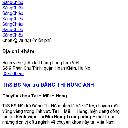
Sáng
Chiều
Sáng
Chiều
Sáng
Chiều
Sáng
Chiều
Sáng
Chiều
Sáng
Chiều
Sáng
Chiều
Chọn
và đặt (miễn phí)
Địa chỉ Khám
Bệnh viện Quốc tế Thăng Long Lạc Việt
Số 9 Phan Chu Trinh, quận Hoàn Kiếm, Hà Nội
Xem thêm
ThS.BS Nội trú ĐẶNG THỊ HỒNG ÁNH
Chuyên khoa Tai – Mũi – Họng
ThS.BS Nội trú Đặng Thị Hồng Ánh là bác sĩ trẻ, chuyên môn
vững vàng trong lĩnh vực
Tai – Mũi – Họng
, hiện đang công
tác tại
Bệnh viện Tai Mũi Họng Trung ương
– một trong
những đơn vị đầu ngành về chuyên khoa này tại Việt Nam.