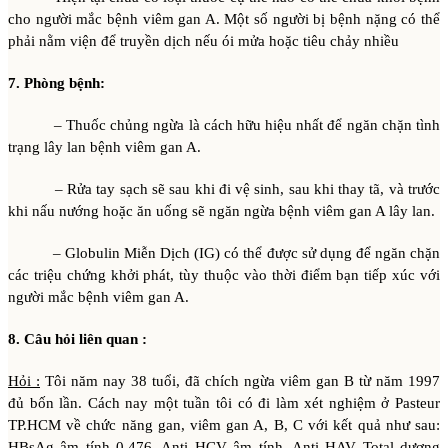
cho người mắc bệnh viêm gan A. Một số người bị bệnh nặng có thể
phải nằm viện để truyền dịch nếu ói mửa hoặc tiêu chảy nhiều
7. Phòng bệnh:
– Thuốc chủng ngừa là cách hữu hiệu nhất để ngăn chặn tình
trạng lây lan bệnh viêm gan A.
– Rửa tay sạch sẽ sau khi đi vệ sinh, sau khi thay tã, và trước
khi nấu nướng hoặc ăn uống sẽ ngăn ngừa bệnh viêm gan A lây lan.
– Globulin Miễn Dịch (IG) có thể được sử dụng để ngăn chặn
các triệu chứng khởi phát, tùy thuộc vào thời điểm bạn tiếp xúc với
người mắc bệnh viêm gan A.
8. Câu hỏi liên quan :
Hỏi :
Tôi năm nay 38 tuổi, đã chích ngừa viêm gan B từ năm 1997
đủ bốn lần. Cách nay một tuần tôi có đi làm xét nghiệm ở Pasteur
TP.HCM về chức năng gan, viêm gan A, B, C với kết quả như sau:
HBsAg âm tính 0.476, Anti HCV âm tính, Anti HAV Total dương