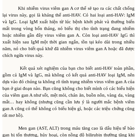
Khi nhiễm virus viêm gan A cơ thể sẽ tạo ra các chất chống
lại virus này, gọi là kháng thể anti-HAV. Có hai loại anti-HAV: IgM
và IgG. Loại IgM xuất hiện từ lúc bệnh khởi phát và thường biến
mất trong vòng bốn tháng, nó biểu thị cho tình trạng đang nhiễm
hoặc nhiễm gần đây virus viêm gan A. Còn loại anti-HAV IgG thì
xuất hiện sau IgM một thời gian ngắn, tồn tại kéo dài trong nhiều
năm, nó cho biết quá khứ đã nhiễm virus viêm gan A hoặc đã được
chích ngừa virus này.
Kết quả xét nghiệm của bạn cho biết anti-HAV toàn phần,
gồm cả IgM và IgG, mà không có kết quả anti-HAV loại IgM, nên
dựa vào đó chúng ta không rõ tình trạng nhiễm virus viêm gan A của
bạn ở giai đoạn nào. Bạn cũng không cho biết mình có các biểu hiện
của viêm gan A như sốt, mệt mỏi, chán ăn, buồn nôn, vàng da, vàng
mắt… hay không (nhưng cũng cần lưu ý là người mắc bệnh viêm
gan A cũng có thể không có biểu hiện gì, hoặc các triệu chứng cũng
rất mơ hồ).
Men gan (AST, ALT) trong máu tăng cao là dấu hiệu tế bào
gan bị tổn thương, hủy hoại, còn nồng độ bilirubin thường tăng khi