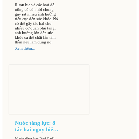
bia đối với cơ thể
Rượu bia và các loại đồ
uống có cồn nói chung
gây rất nhiều ảnh hưởng
tiêu cực đến sức khỏe. Nó
có thể gây tác hại cho
nhiều cơ quan phủ tạng,
ảnh hưởng lớn đến sức
khỏe cả thể chất lẫn tâm
thần nếu lạm dụng nó.
Xem thêm...
Nước tăng lực: 8
tác hại nguy hiểm
gây nguy cơ đột
Nước tăng lực Red Bull