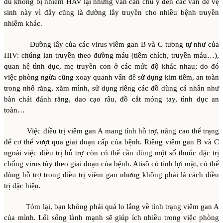
dù không bị nhiễm HAV lại nhưng vẫn cần chú ý đến các vấn đề vệ
sinh này vì đây cũng là đường lây truyền cho nhiều bệnh truyền
nhiễm khác.
Đường lây của các virus viêm gan B và C tương tự như của
HIV: chúng lan truyền theo đường máu (tiêm chích, truyền máu…),
quan hệ tình dục, mẹ truyền con ở các mức độ khác nhau; do đó
việc phòng ngừa cũng xoay quanh vấn đề sử dụng kim tiêm, an toàn
trong nhổ răng, xăm mình, sử dụng riêng các đồ dùng cá nhân như
bàn chải đánh răng, dao cạo râu, đồ cắt móng tay, tình dục an
toàn…
Việc điều trị viêm gan A mang tính hỗ trợ, nâng cao thể trạng
để cơ thể vượt qua giai đoạn cấp của bệnh. Riêng viêm gan B và C
ngoài việc điều trị hỗ trợ còn có thể cần dùng một số thuốc đặc trị
chống virus tùy theo giai đoạn của bệnh. Atisô có tính lợi mật, có thể
dùng hỗ trợ trong điều trị viêm gan nhưng không phải là cách điều
trị đặc hiệu.
Tóm lại, bạn không phải quá lo lắng về tình trạng viêm gan A
của mình. Lối sống lành mạnh sẽ giúp ích nhiều trong việc phòng