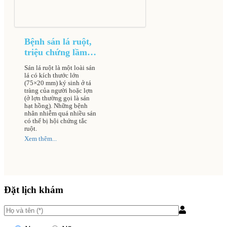
Bệnh sán lá ruột,
triệu chứng lầm
sàng và cách điều
Sán lá ruột là một loài sán
trị
lá có kích thước lớn
(75×20 mm) ký sinh ở tá
tràng của người hoặc lợn
(ở lợn thường gọi là sán
hạt hồng). Những bệnh
nhân nhiễm quá nhiều sán
có thể bị hội chứng tắc
ruột.
Xem thêm...
Đặt lịch khám