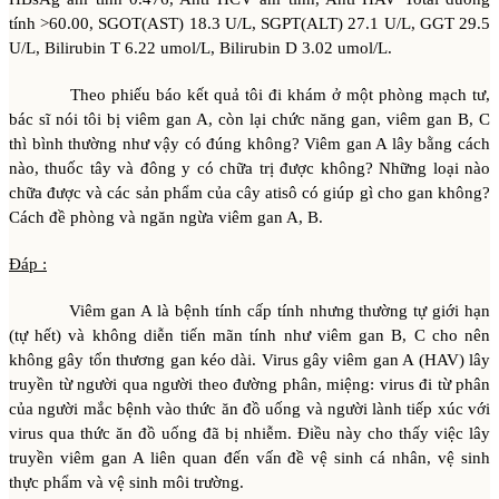
tính >60.00, SGOT(AST) 18.3 U/L, SGPT(ALT) 27.1 U/L, GGT 29.5
U/L, Bilirubin T 6.22 umol/L, Bilirubin D 3.02 umol/L.
Theo phiếu báo kết quả tôi đi khám ở một phòng mạch tư,
bác sĩ nói tôi bị viêm gan A, còn lại chức năng gan, viêm gan B, C
thì bình thường như vậy có đúng không? Viêm gan A lây bằng cách
nào, thuốc tây và đông y có chữa trị được không? Những loại nào
chữa được và các sản phẩm của cây atisô có giúp gì cho gan không?
Cách đề phòng và ngăn ngừa viêm gan A, B.
Đáp :
Viêm gan A là bệnh tính cấp tính nhưng thường tự giới hạn
(tự hết) và không diễn tiến mãn tính như viêm gan B, C cho nên
không gây tổn thương gan kéo dài. Virus gây viêm gan A (HAV) lây
truyền từ người qua người theo đường phân, miệng: virus đi từ phân
của người mắc bệnh vào thức ăn đồ uống và người lành tiếp xúc với
virus qua thức ăn đồ uống đã bị nhiễm. Điều này cho thấy việc lây
truyền viêm gan A liên quan đến vấn đề vệ sinh cá nhân, vệ sinh
thực phẩm và vệ sinh môi trường.