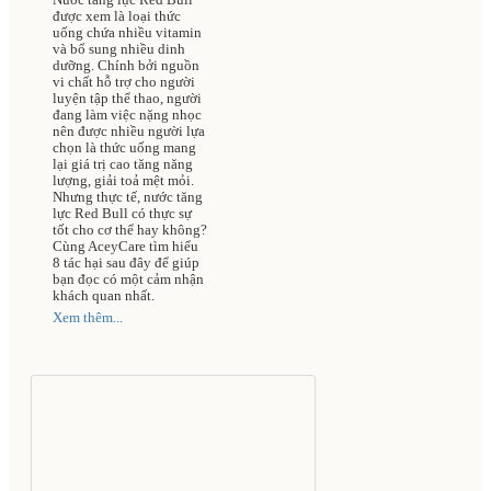
quỵ dẫn đến tử
được xem là loại thức
vong cao
uống chứa nhiều vitamin
và bổ sung nhiều dinh
dưỡng. Chính bởi nguồn
vi chất hỗ trợ cho người
luyện tập thể thao, người
đang làm việc nặng nhọc
nên được nhiều người lựa
chọn là thức uống mang
lại giá trị cao tăng năng
lượng, giải toả mệt mỏi.
Nhưng thực tế, nước tăng
lực Red Bull có thực sự
tốt cho cơ thể hay không?
Cùng AceyCare tìm hiểu
8 tác hại sau đây để giúp
bạn đọc có một cảm nhận
khách quan nhất.
Xem thêm...