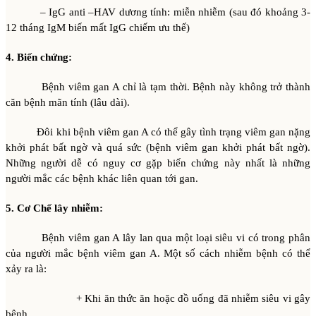
– IgG anti –HAV dương tính: miễn nhiễm (sau đó khoảng 3-
12 tháng IgM biến mất IgG chiếm ưu thế)
4. Biến chứng:
Bệnh viêm gan A chỉ là tạm thời. Bệnh này không trở thành
căn bệnh mãn tính (lâu dài).
Đôi khi bệnh viêm gan A có thể gây tình trạng viêm gan nặng
khởi phát bất ngờ và quá sức (bệnh viêm gan khởi phát bất ngờ).
Những người dễ có nguy cơ gặp biến chứng này nhất là những
người mắc các bệnh khác liên quan tới gan.
5. Cơ Chế lây nhiễm:
Bệnh viêm gan A lây lan qua một loại siêu vi có trong phân
của người mắc bệnh viêm gan A. Một số cách nhiễm bệnh có thể
xảy ra là:
+ Khi ăn thức ăn hoặc đồ uống đã nhiễm siêu vi gây
bệnh.