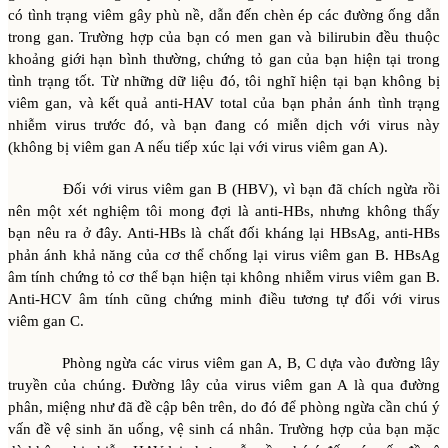
có tình trạng viêm gây phù nề, dẫn đến chèn ép các đường ống dẫn
trong gan. Trường hợp của bạn có men gan và bilirubin đều thuộc
khoảng giới hạn bình thường, chứng tỏ gan của bạn hiện tại trong
tình trạng tốt. Từ những dữ liệu đó, tôi nghĩ hiện tại bạn không bị
viêm gan, và kết quả anti-HAV total của bạn phản ánh tình trạng
nhiễm virus trước đó, và bạn đang có miễn dịch với virus này
(không bị viêm gan A nếu tiếp xúc lại với virus viêm gan A).
Đối với virus viêm gan B (HBV), vì bạn đã chích ngừa rồi
nên một xét nghiệm tôi mong đợi là anti-HBs, nhưng không thấy
bạn nêu ra ở đây. Anti-HBs là chất đối kháng lại HBsAg, anti-HBs
phản ánh khả năng của cơ thể chống lại virus viêm gan B. HBsAg
âm tính chứng tỏ cơ thể bạn hiện tại không nhiễm virus viêm gan B.
Anti-HCV âm tính cũng chứng minh điều tương tự đối với virus
viêm gan C.
Phòng ngừa các virus viêm gan A, B, C dựa vào đường lây
truyền của chúng. Đường lây của virus viêm gan A là qua đường
phân, miệng như đã đề cập bên trên, do đó để phòng ngừa cần chú ý
vấn đề vệ sinh ăn uống, vệ sinh cá nhân. Trường hợp của bạn mặc