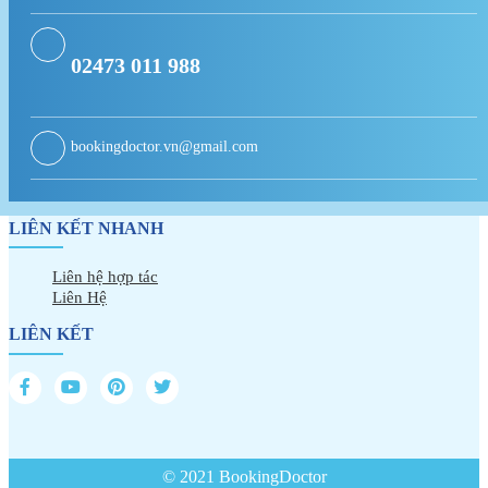
02473 011 988
bookingdoctor.vn@gmail.com
LIÊN KẾT NHANH
Liên hệ hợp tác
Liên Hệ
LIÊN KẾT
© 2021 BookingDoctor