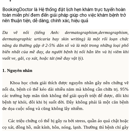
BookingDoctor là Hệ thống đặt lịch hẹn khám trực tuyến hoàn
toàn miễn phí đem đến giải pháp giúp cho việc khám bệnh trở
nên thuận tiện, dễ dàng, chính xác, hiệu quả
Da vẽ nổi (tiếng Anh: dermatographism,dermographism,
dermatographic urticaria hay skin writing) là một rối loạn chức
năng da thường gặp ở 2-5% dân số và là một trong những loại phổ
biến nhất của mề đay, da người bệnh bị nổi hằn lên và bị viêm khi
vuốt ve, gãi, cọ xát, hoặc tát (mề đay vật lý).
1. Nguyên nhân
Khoa học chưa giải thích được nguyên nhân gây nên chứng vẽ
nổi da, bệnh có thể kéo dài nhiều năm mà không cần chữa trị. 95%
các trường hợp mãn tính không thể giải quyết triệt để được, đôi khi
bệnh tự khỏi, đôi khi bị suốt đời. Đây không phải là một căn bệnh
đe dọa cuộc sống và cũng không lây nhiễm.
Các triệu chứng có thể bị gây ra bởi stress, quần áo quá chật hoặc
cọ xát, đồng hồ, mắt kính, hôn, nóng, lạnh. Thường thì bệnh chỉ gây