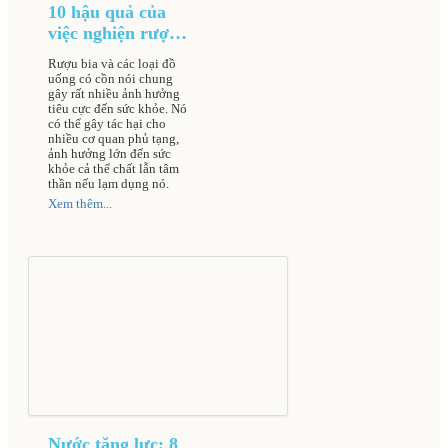
10 hậu quả của
việc nghiện rượu
bia đối với cơ thể
Rượu bia và các loại đồ
uống có cồn nói chung
gây rất nhiều ảnh hưởng
tiêu cực đến sức khỏe. Nó
có thể gây tác hại cho
nhiều cơ quan phủ tạng,
ảnh hưởng lớn đến sức
khỏe cả thể chất lẫn tâm
thần nếu lạm dụng nó.
Xem thêm...
Nước tăng lực: 8