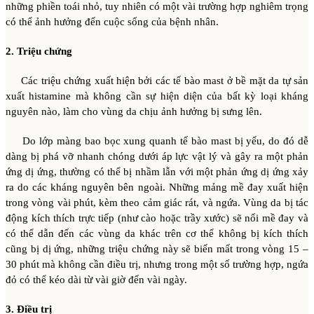
những phiền toái nhỏ, tuy nhiên có một vài trường hợp nghiêm trọng
có thể ảnh hưởng đến cuộc sống của bệnh nhân.
2. Triệu chứng
Các triệu chứng xuất hiện bởi các tế bào mast ở bề mặt da tự sản
xuất histamine mà không cần sự hiện diện của bất kỳ loại kháng
nguyên nào, làm cho vùng da chịu ảnh hưởng bị sưng lên.
Do lớp màng bao bọc xung quanh tế bào mast bị yếu, do đó dễ
dàng bị phá vỡ nhanh chóng dưới áp lực vật lý và gây ra một phản
ứng dị ứng, thường có thể bị nhầm lẫn với một phản ứng dị ứng xảy
ra do các kháng nguyên bên ngoài. Những mảng mề đay xuất hiện
trong vòng vài phút, kèm theo cảm giác rát, và ngứa. Vùng da bị tác
động kích thích trực tiếp (như cào hoặc trầy xước) sẽ nổi mề đay và
có thể dẫn đến các vùng da khác trên cơ thể không bị kích thích
cũng bị dị ứng, những triệu chứng này sẽ biến mất trong vòng 15 –
30 phút mà không cần điều trị, nhưng trong một số trường hợp, ngứa
đỏ có thể kéo dài từ vài giờ đến vài ngày.
3. Điều trị