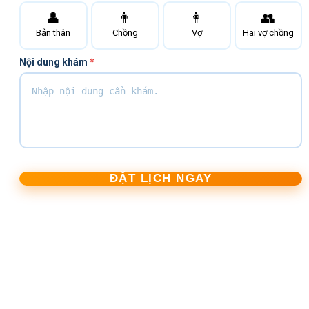
👤
👨
👩
👥
Bản thân
Chồng
Vợ
Hai vợ chồng
Nội dung khám
*
ĐẶT LỊCH NGAY