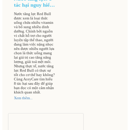
tác hại nguy hiểm
gây nguy cơ đột
Nước tăng lực Red Bull
quỵ dẫn đến tử
được xem là loại thức
vong cao
uống chứa nhiều vitamin
và bổ sung nhiều dinh
dưỡng. Chính bởi nguồn
vi chất hỗ trợ cho người
luyện tập thể thao, người
đang làm việc nặng nhọc
nên được nhiều người lựa
chọn là thức uống mang
lại giá trị cao tăng năng
lượng, giải toả mệt mỏi.
Nhưng thực tế, nước tăng
lực Red Bull có thực sự
tốt cho cơ thể hay không?
Cùng AceyCare tìm hiểu
8 tác hại sau đây để giúp
bạn đọc có một cảm nhận
khách quan nhất.
Xem thêm...