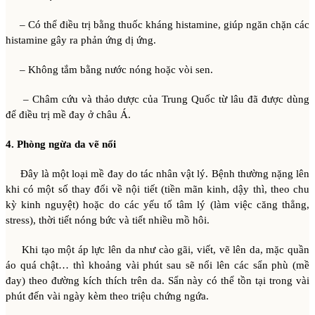
– Có thể điều trị bằng thuốc kháng histamine, giúp ngăn chặn các
histamine gây ra phản ứng dị ứng.
– Không tắm bằng nước nóng hoặc vòi sen.
– Châm cứu và thảo dược của Trung Quốc từ lâu đã được dùng
để điều trị mề đay ở châu Á.
4. Phòng ngừa da vẽ nổi
Đây là một loại mề đay do tác nhân vật lý. Bệnh thường nặng lên
khi có một số thay đổi về nội tiết (tiền mãn kinh, dậy thì, theo chu
kỳ kinh nguyệt) hoặc do các yếu tố tâm lý (làm việc căng thẳng,
stress), thời tiết nóng bức và tiết nhiều mồ hôi.
Khi tạo một áp lực lên da như cào gãi, viết, vẽ lên da, mặc quần
áo quá chật… thì khoảng vài phút sau sẽ nổi lên các sẩn phù (mề
đay) theo đường kích thích trên da. Sẩn này có thể tồn tại trong vài
phút đến vài ngày kèm theo triệu chứng ngứa.