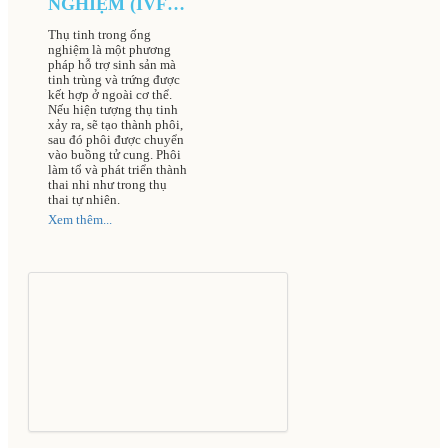
NGHIỆM (IVF)
TẠI BỆNH VIỆN
Thụ tinh trong ống
NAM HỌC VÀ
nghiệm là một phương
HIẾM MUỘN
pháp hỗ trợ sinh sản mà
tinh trùng và trứng được
HÀ NỘI
kết hợp ở ngoài cơ thể.
Nếu hiện tượng thụ tinh
xảy ra, sẽ tạo thành phôi,
sau đó phôi được chuyển
vào buồng tử cung. Phôi
làm tổ và phát triển thành
thai nhi như trong thụ
thai tự nhiên.
Xem thêm...