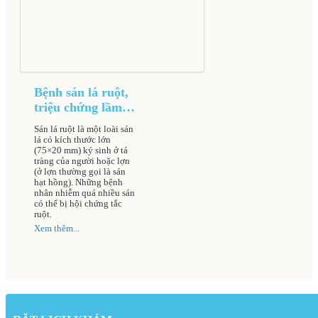
Bệnh sán lá ruột,
triệu chứng lầm
sàng và cách điều
Sán lá ruột là một loài sán
trị
lá có kích thước lớn
(75×20 mm) ký sinh ở tá
tràng của người hoặc lợn
(ở lợn thường gọi là sán
hạt hồng). Những bệnh
nhân nhiễm quá nhiều sán
có thể bị hội chứng tắc
ruột.
Xem thêm...