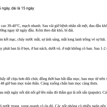
 ngày, dài là 15 ngày.
t cao 39-40°C, mạch nhanh. Sau vài giờ bệnh nhân rất mệt, đau đầu khô
ường ngay từ ngày đầu. Kèm theo đái khó, bí đái.
 kết mạc, chảy nước mắt, sợ ánh sáng, mắt long lanh trông vẻ sợ hãi.
hát ban là ở bẹn, ở hai nách, dưới vú. ở mặt không có ban. Sau 1-2 ngà
 dễ chịu hơn đôi chút, đồng thời ban bắt đầu mọc, ban mọc từ trên xu
au 48 giờ ban mọc toàn thân. Càng xuống chân ban mọc càng thưa.
u một ngày nốt dát nổi gờ lên mầu đỏ thẫm gọi là nốt sẩn (papule). Cá
ó nước trong, xung quanh có rìa đỏ. Các nốt phỏng có nhiều ngăn nên