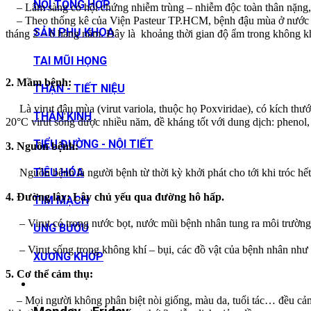
NỘI TỔNG HỢP
– Lâm sàng có hội chứng nhiễm trùng – nhiễm độc toàn thân nặng, ba
– Theo thống kê của Viện Pasteur TP.HCM, bệnh đậu mùa ở nước ta
SẢN PHỤ KHOA
tháng 2 – 6 hàng năm. Đây là khoảng thời gian độ ẩm trong không khí
TAI MŨI HỌNG
2. Mầm bệnh:
THẬN - TIẾT NIỆU
Là virut đậu mùa (virut variola, thuộc họ Poxviridae), có kích thước
THẦN KINH
20°C virut sống được nhiều năm, đề kháng tốt với dung dịch: phenol, g
TIỂU ĐƯỜNG - NỘI TIẾT
3. Nguồn bệnh:
TIÊU HÓA
Nguồn bệnh là người bệnh từ thời kỳ khởi phát cho tới khi tróc hết
4. Đường lây: Lây chủ yếu qua đường hô hấp.
TIM MẠCH
– Virut có trong nước bọt, nước mũi bệnh nhân tung ra môi trường xu
UNG BƯỚU
– Virut sống trong không khí – bụi, các đồ vật của bệnh nhân như q
XƯƠNG KHỚP
5. Cơ thể cảm thụ:
– Mọi người không phân biệt nòi giống, màu da, tuổi tác… đều cảm thụ