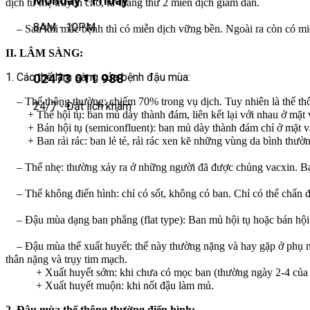
Monday - Friday
dịch từ mẹ truyền cho, từ tháng thứ 2 miễn dịch giảm dần.
8AM - 10PM
– Sau khi mắc bệnh thì có miễn dịch vững bền. Ngoài ra còn có miễ
II. LÂM SÀNG:
1. Các thể lâm sàng của bệnh đậu mùa:
02473 011 988
– Thể thông thường: chiếm 70% trong vụ dịch. Tuy nhiên là thể th
24/7 - Đặt lịch khám
+ Thể hội tụ: ban mủ dày thành đám, liên kết lại với nhau ở mặt v
+ Bán hội tụ (semiconfluent): ban mủ dày thành đám chỉ ở mặt và 
+ Ban rải rác: ban lẻ tẻ, rải rác xen kẽ những vùng da bình thườn
– Thể nhẹ: thường xảy ra ở những người đã được chủng vacxin. Ban
– Thể không điển hình: chỉ có sốt, không có ban. Chỉ có thể chẩn đ
– Đậu mùa dạng ban phẳng (flat type): Ban mủ hội tụ hoặc bán hội 
– Đậu mùa thể xuất huyết: thể này thường nặng và hay gặp ở phụ nữ
thân nặng và trụy tim mạch.
+ Xuất huyết sớm: khi chưa có mọc ban (thường ngày 2-4 của 
+ Xuất huyết muộn: khi nốt đậu làm mủ.
2. Đậu mùa thể thông thường điển hình: