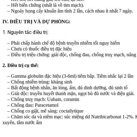
– Hết biến chứng (nhất là về tim mạch).
– Ngoáy họng cấy khuẩn âm tính 2 lần, cách nhau ít nhất 7 ngày.
IV. ĐIỀU TRỊ VÀ DỰ PHÒNG:
1. Nguyên tắc điều trị:
– Phải chấp hành chế độ bệnh truyền nhiễm tối nguy hiểm
– Chưa có thuốc điều trị đặc hiệu
– Điều trị triệu chứng: giải độc, chống đau, chống truỵ mạch, nâng 
2. Điều trị cụ thể:
– Gamma globulin đặc hiệu (3-6ml) tiêm bắp. Tiêm nhắc lại 2 lần
– Chống nhiễm trùng: kháng sinh
– Bất động bệnh nhân, ăn lỏng, ấm, đủ dinh dưỡng, đủ sinh tố
– Giải độc: truyền huyết thanh mặn, ngọt bù đủ nước và điện giải.
– Chống truỵ mạch: Uabain, coramin
– Chống đau: Paracetamol
– Chống co giật, mê sảng: coctailytique
– Chăm sóc da và niêm mạc: súc miệng dd Natribicarbonat 1-2%. Kh
xuyên, tắm nước ấm