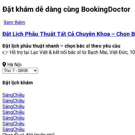
Đặt khám dễ dàng cùng BookingDoctor
Xem thêm
Đặt Lịch Phẫu Thuật Tất Cả Chuyên Khoa – Chọn B
Đặt lịch phẫu thuật nhanh – chọn bác sĩ theo yêu cầu
👉 Hỗ trợ tại Lạc Việt & kết nối bác sĩ từ Bạch Mai, Việt Đức, 10
Hà Nội
Đặt lịch khám
Sáng
Chiều
Sáng
Chiều
Sáng
Chiều
Sáng
Chiều
Sáng
Chiều
Sáng
Chiều
Sáng
Chiều