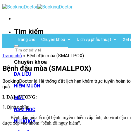
Skip
to
content
Tìm kiếm
Trang chủ
Chuyên khoa
Dịch vụ phẫu thuật
Xét 
Trang chủ
»
Bệnh đậu mùa (SMALLPOX)
Chuyên khoa
Bệnh đậu mùa (SMALLPOX)
DA LIỄU
BookingDoctor là Hệ thống đặt lịch hẹn khám trực tuyến hoàn toà
HIẾM MUỘN
quả
I. ĐẠI CƯƠNG:
MẮT
1. Định nghĩa:
NAM HỌC
– Bệnh đậu mùa là một bệnh truyền nhiễm cấp tính, do virut đậu mùa 
NHI KHOA
được xếp vào nhóm “bệnh tối nguy hiểm”.