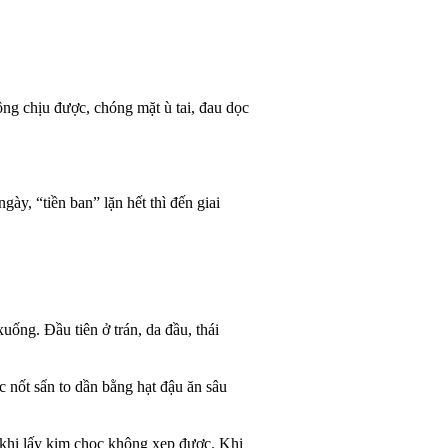
ng chịu được, chóng mặt ù tai, đau dọc
y, “tiền ban” lặn hết thì đến giai
ống. Đầu tiên ở trán, da đầu, thái
c nốt sẩn to dần bằng hạt đậu ăn sâu
 khi lấy kim chọc không xẹp được. Khi