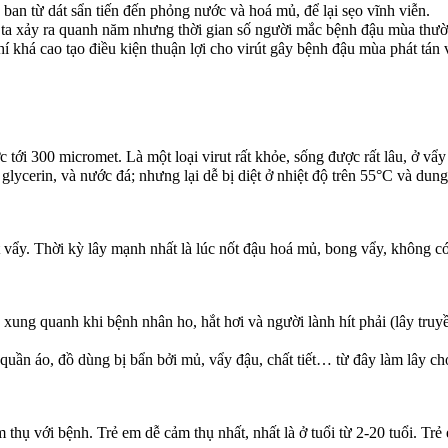
n từ dát sẩn tiến đến phỏng nước và hoá mủ, để lại sẹo vĩnh viễn.
 xảy ra quanh năm nhưng thời gian số người mắc bệnh đậu mùa thườ
 khá cao tạo điều kiện thuận lợi cho virút gây bệnh đậu mùa phát tán 
 tới 300 micromet. Là một loại virut rất khỏe, sống được rất lâu, ở vẩ
lycerin, và nước đá; nhưng lại dễ bị diệt ở nhiệt độ trên 55°C và dung
 vẩy. Thời kỳ lây mạnh nhất là lúc nốt đậu hoá mủ, bong vẩy, không c
ng quanh khi bệnh nhân ho, hắt hơi và người lành hít phải (lây truyền
uần áo, đồ dùng bị bẩn bởi mủ, vẩy đậu, chất tiết… từ đây làm lây ch
 với bệnh. Trẻ em dễ cảm thụ nhất, nhất là ở tuổi từ 2-20 tuổi. Trẻ e