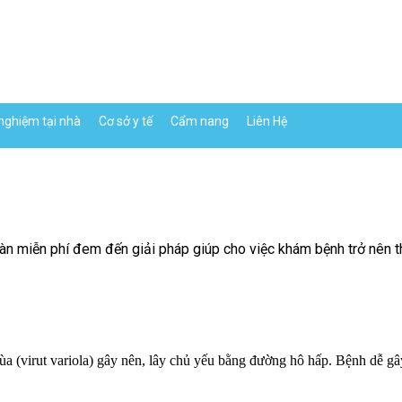
nghiệm tại nhà
Cơ sở y tế
Cẩm nang
Liên Hệ
n miễn phí đem đến giải pháp giúp cho việc khám bệnh trở nên thu
(virut variola) gây nên, lây chủ yếu bằng đường hô hấp. Bệnh dễ gây 