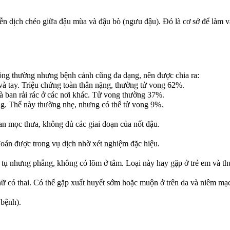
n dịch chéo giữa đậu mùa và đậu bò (ngưu đậu). Đó là cơ sở để làm v
ông thường nhưng bệnh cảnh cũng đa dạng, nên được chia ra:
à tay. Triệu chứng toàn thân nặng, thường tử vong 62%.
ban rải rác ở các nơi khác. Tử vong thường 37%.
g. Thể này thường nhẹ, nhưng có thể tử vong 9%.
 mọc thưa, không đủ các giai đoạn của nốt đậu.
oán được trong vụ dịch nhờ xét nghiệm đặc hiệu.
tụ nhưng phẳng, không có lõm ở tâm. Loại này hay gặp ở trẻ em và th
 có thai. Có thể gặp xuất huyết sớm hoặc muộn ở trên da và niêm mạ
bệnh).