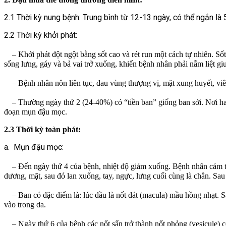
2.1 Thời kỳ nung bệnh: Trung bình từ 12-13 ngày, có thể ngắn là 5
2.2 Thời kỳ khởi phát:
– Khởi phát đột ngột bằng sốt cao và rét run một cách tự nhiên. Số
sống lưng, gáy và bả vai trở xuống, khiến bệnh nhân phải nằm liệt gi
– Bệnh nhân nôn liên tục, đau vùng thượng vị, mặt xung huyết, viêm
– Thường ngày thứ 2 (24-40%) có “tiền ban” giống ban sởi. Nơi hay p
đoạn mụn đậu mọc.
2.3 Thời kỳ toàn phát:
a. Mụn đậu mọc:
– Đến ngày thứ 4 của bệnh, nhiệt độ giảm xuống. Bệnh nhân cảm thấy
dương, mặt, sau đó lan xuống, tay, ngực, lưng cuối cùng là chân. S
– Ban có đặc điểm là: lúc đầu là nốt dát (macula) mầu hồng nhạt. Sa
vào trong da.
– Ngày thứ 6 của bệnh các nốt sẩn trở thành nốt phỏng (vesicule) c