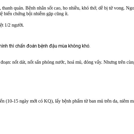
hanh quản. Bệnh nhân sốt cao, ho nhiều, khó thở, dễ bị tử vong. Ngoài
ệ biến chứng bội nhiễm gặp cũng ít.
ệt 1/2 người.
 hình thì chẩn đoán bệnh đậu mùa không khó.
n: nốt dát, nốt sẩn phỏng nước, hoá mủ, đóng vẩy. Nhưng trên cùng 
iển (10-15 ngày mới có KQ), lấy bệnh phẩm từ ban mủ trên da, niêm mạ