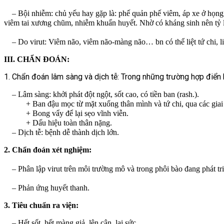
– Bội nhiễm: chủ yếu hay gặp là: phế quản phế viêm, áp xe ở họng, t
viêm tai xương chũm, nhiễm khuẩn huyết. Nhờ có kháng sinh nên tỷ l
– Do virut: Viêm não, viêm não-màng não… bn có thể liệt tứ chi, li
III. CHẨN ĐOÁN:
1. Chẩn đoán lâm sàng và dịch tễ: Trong những trường hợp điển
– Lâm sàng: khởi phát đột ngột, sốt cao, có tiền ban (rash.).
+ Ban đậu mọc từ mặt xuống thân mình và tứ chi, qua các giai đoạ
+ Bong vẩy để lại sẹo vĩnh viễn.
+ Dấu hiệu toàn thân nặng.
– Dịch tễ: bệnh dễ thành dịch lớn.
2. Chẩn đoán xét nghiệm:
– Phân lập virut trên môi trường mô và trong phôi bào đang phát tr
– Phản ứng huyết thanh.
3. Tiêu chuẩn ra viện:
– Hết sốt, hết màng giả, lên cân, lại sức.