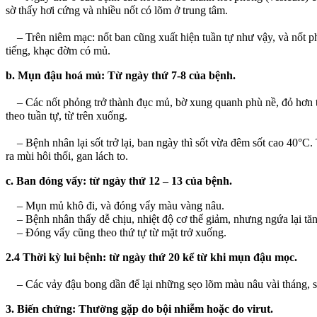
sờ thấy hơi cứng và nhiều nốt có lõm ở trung tâm.
– Trên niêm mạc: nốt ban cũng xuất hiện tuần tự như vậy, và nốt phỏ
tiếng, khạc đờm có mủ.
b. Mụn đậu hoá mủ: Từ ngày thứ 7-8 của bệnh.
– Các nốt phỏng trở thành đục mủ, bờ xung quanh phù nề, đỏ hơn tr
theo tuần tự, từ trên xuống.
– Bệnh nhân lại sốt trở lại, ban ngày thì sốt vừa đêm sốt cao 40°C. 
ra mùi hôi thối, gan lách to.
c. Ban đóng vẩy: từ ngày thứ 12 – 13 của bệnh.
– Mụn mủ khô đi, và đóng vẩy màu vàng nâu.
– Bệnh nhân thấy dễ chịu, nhiệt độ cơ thể giảm, nhưng ngứa lại tăn
– Đóng vẩy cũng theo thứ tự từ mặt trở xuống.
2.4 Thời kỳ lui bệnh: từ ngày thứ 20 kể từ khi mụn đậu mọc.
– Các vảy đậu bong dần để lại những sẹo lõm màu nâu vài tháng, sau 
3. Biến chứng: Thường gặp do bội nhiễm hoặc do virut.