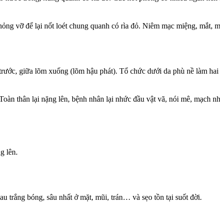
ng vỡ để lại nốt loét chung quanh có rìa đỏ. Niêm mạc miệng, mắt, mũi
ước, giữa lõm xuống (lõm hậu phát). Tổ chức dưới da phù nề làm hai
Toàn thân lại nặng lên, bệnh nhân lại nhức đầu vật vã, nói mê, mạch nh
g lên.
trắng bóng, sâu nhất ở mặt, mũi, trán… và sẹo tồn tại suốt đời.