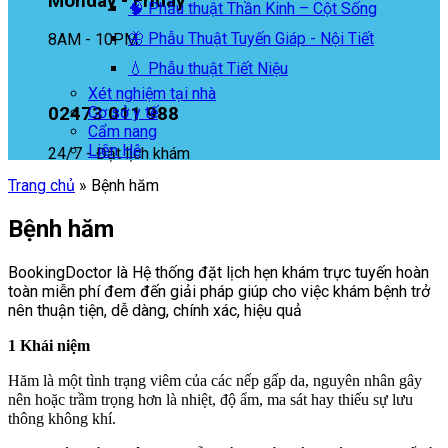
Monday - Friday
🧠 Phẫu thuật Thần Kinh – Cột Sống
🦋 Phẫu Thuật Tuyến Giáp - Nội Tiết
8AM - 10PM
💧 Phẫu thuật Tiết Niệu
Xét nghiệm tại nhà
02473 011 988
Cơ sở y tế
Cẩm nang
Liên Hệ
24/7 - Đặt lịch khám
Trang chủ
»
Bệnh hăm
Bệnh hăm
BookingDoctor là Hệ thống đặt lịch hẹn khám trực tuyến hoàn
toàn miễn phí đem đến giải pháp giúp cho việc khám bệnh trở
nên thuận tiện, dễ dàng, chính xác, hiệu quả
1 Khái niệm
Hăm là một tình trạng viêm của các nếp gấp da, nguyên nhân gây
nên hoặc trầm trọng hơn là nhiệt, độ ẩm, ma sát hay thiếu sự lưu
thông không khí.