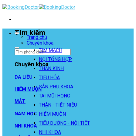
Skip
to
content
Tìm kiếm
Trang chủ
Chuyên khoa
TIM MẠCH
NỘI TỔNG HỢP
Chuyên khoa
THẦN KINH
DA LIỄU
TIÊU HÓA
SẢN PHỤ KHOA
HIẾM MUỘN
TAI MŨI HỌNG
MẮT
THẬN - TIẾT NIỆU
NAM HỌC
HIẾM MUỘN
TIỂU ĐƯỜNG - NỘI TIẾT
NHI KHOA
NHI KHOA