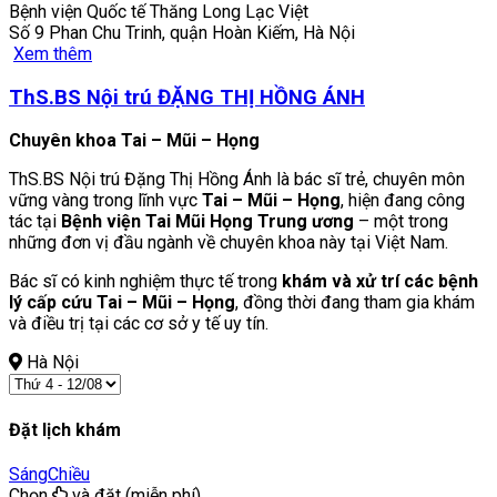
Bệnh viện Quốc tế Thăng Long Lạc Việt
Số 9 Phan Chu Trinh, quận Hoàn Kiếm, Hà Nội
Xem thêm
ThS.BS Nội trú ĐẶNG THỊ HỒNG ÁNH
Chuyên khoa Tai – Mũi – Họng
ThS.BS Nội trú Đặng Thị Hồng Ánh là bác sĩ trẻ, chuyên môn
vững vàng trong lĩnh vực
Tai – Mũi – Họng
, hiện đang công
tác tại
Bệnh viện Tai Mũi Họng Trung ương
– một trong
những đơn vị đầu ngành về chuyên khoa này tại Việt Nam.
Bác sĩ có kinh nghiệm thực tế trong
khám và xử trí các bệnh
lý cấp cứu Tai – Mũi – Họng
, đồng thời đang tham gia khám
và điều trị tại các cơ sở y tế uy tín.
Hà Nội
Đặt lịch khám
Sáng
Chiều
Chọn
và đặt (miễn phí)