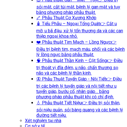
sỏi mật, cắt túi mật, bệnh lý gan mật và tụy
bằng phương pháp phẫu thuật.
🦴 Phẫu Thuật Cơ Xương Khớp
🧴 Tiểu Phẫu – Ngoại Tổng Quát
👉 Cắt u
mỡ, u bã đậu, xử lý tổn thương da và các can
thiệp ngoại khoa nhỏ.
❤️ Phẫu thuật Tim Mạch – Lồng Ngực
👉
Điều trị bệnh tim, mạch máu, phổi và các bệnh
lý lồng ngực bằng phẫu thuật.
🧠 Phẫu thuật Thần Kinh – Cột Sống
👉 Điều
trị thoát vị đĩa đệm, u não, chấn thương sọ
não và các bệnh lý thần kinh.
🦋 Phẫu Thuật Tuyến Giáp - Nội Tiết
👉 Điều
trị các bệnh lý tuyến giáp và nội tiết như u
tuyến giáp, bướu cổ, nhân giáp… bằng
phương pháp phẫu thuật khi có chỉ định.
💧 Phẫu thuật Tiết Niệu
👉 Điều trị sỏi thận,
sỏi niệu quản, sỏi bàng quang và các bệnh lý
đường tiết niệu.
Xét nghiệm tại nhà
Cơ sở y tế