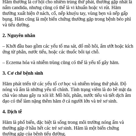
Hăm thường là cơ hội cho nhiễm trùng thứ phát, thường gặp nhất là
nấm candida, nhưng cũng có thể là vi khuẩn hoặc vi rút. Hăm
thường xuất hiện ở nách, cổ, nếp khuỷu tay, vùng bẹn và nếp gấp
bụng. Hăm cũng là một biến chứng thường gặp trong bệnh béo phì
và tiểu đường.
2. Nguyên nhân
– Khởi đầu bao gồm các yếu tố ma sát, đổ mồ hôi, ẩm ướt hoặc kích
ứng từ phân, nước tiểu, hoặc các thuốc bôi tại chỗ.
– Eczema hóa và nhiễm trùng cũng có thể là yếu tố gây hăm.
3. Cơ chế bệnh sinh
Hăm phát triển từ các yếu tố cơ học và nhiễm trùng thứ phát. Độ
nóng và ẩm là những yếu tố chính. Tình trạng viêm là do bề mặt da
chà vào nhau gây ra xói lở. Mồ hôi, phân, nước tiểu và tiết dịch âm
đạo có thể làm nặng thêm hăm ở cả người lớn và trẻ sơ sinh.
4. Dịch tễ
Hăm là phổ biến, đặc biệt là sống trong môi trường nóng ẩm và
thường gặp ở hầu hết các trẻ sơ sinh. Hăm là một biến chứng
thường gặp của bệnh tiểu đường.