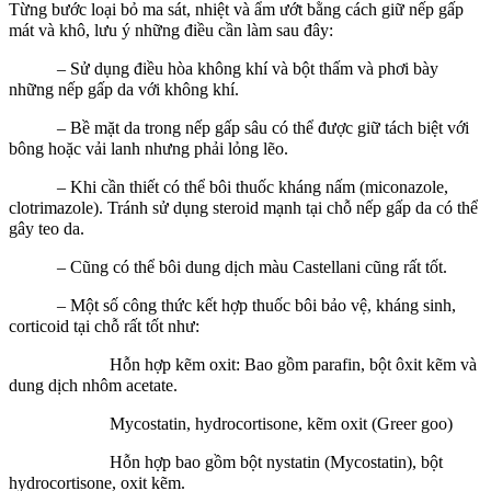
Từng bước loại bỏ ma sát, nhiệt và ẩm ướt bằng cách giữ nếp gấp
mát và khô, lưu ý những điều cần làm sau đây:
– Sử dụng điều hòa không khí và bột thấm và phơi bày
những nếp gấp da với không khí.
– Bề mặt da trong nếp gấp sâu có thể được giữ tách biệt với
bông hoặc vải lanh nhưng phải lỏng lẽo.
– Khi cần thiết có thể bôi thuốc kháng nấm (miconazole,
clotrimazole). Tránh sử dụng steroid mạnh tại chỗ nếp gấp da có thể
gây teo da.
– Cũng có thể bôi dung dịch màu Castellani cũng rất tốt.
– Một số công thức kết hợp thuốc bôi bảo vệ, kháng sinh,
corticoid tại chỗ rất tốt như:
Hỗn hợp kẽm oxit: Bao gồm parafin, bột ôxit kẽm và
dung dịch nhôm acetate.
Mycostatin, hydrocortisone, kẽm oxit (Greer goo)
Hỗn hợp bao gồm bột nystatin (Mycostatin), bột
hydrocortisone, oxit kẽm.