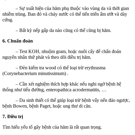
– Sự xuất hiện của hăm phụ thuộc vào vùng da và thời gian
nhiễm trùng. Ban đỏ và chảy nước có thể tiến triển ẩm ướt và dày
cứng.
– Bất kỳ nếp gấp da nào cũng có thể cũng bị hăm.
6. Chuẩn đoán
– Test KOH, nhuộm gram, hoặc nuôi cấy để chẩn đoán
nguyên nhân thứ phát và theo dõi điều trị hăm.
– Đèn kiểm tra wood có thể loại trừ erythrasma
(Corynebacterium minutissimum) .
– Cần xét nghiệm thích hợp khác nếu nghi ngờ bệnh hệ
thống như tiểu đường, enteropathica acrodermatitis, …
– Da sinh thiết có thể giúp loại trừ bệnh vẩy nến đảo ngược,
bệnh Bowen, bệnh Paget, hoặc ung thư di căn.
7. Điều trị
Tìm hiểu yếu tố gây bệnh của hăm là rất quan trọng.