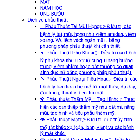
MẮT
NAM HỌC
UNG BƯỚU
Dịch vụ phẫu thuật
👃Phẫu Thuật Tai Mũi Họng
👉 Điều trị các
bệnh lý tai, mũi, họng như viêm amidan, viêm
xoang, VA, lệch vách ngăn mũi… bằng
phương pháp phẫu thuật khi cần thiết.
👩 Phẫu Thuật Phụ Khoa
👉 Điều trị các bệnh
lý phụ khoa như u xơ tử cung, u nang buồng
trứng, viêm nhiễm hoặc bất thường cơ quan
sinh dục nữ bằng phương pháp phẫu thuật.
🔪 Phẫu Thuật Ngoại Tiêu Hóa
👉 Điều trị các
bệnh lý tiêu hóa như mổ trĩ, ruột thừa, dạ dày,
đại tràng, thoát vị bẹn, túi mật…
💎 Phẫu thuật Thẩm Mỹ – Tạo Hình
👉 Thực
hiện các can thiệp thẩm mỹ như cắt mí, nâng
mũi, tạo hình và tiểu phẫu thẩm mỹ.
👁️ Phẫu thuật Mắt
👉 Điều trị đục thủy tinh
thể, tật khúc xạ (cận, loạn, viễn) và các bệnh
lý mắt khác.
🟡 Phẫu thuật Gan – Mật – Tụy
👉 Điều trị