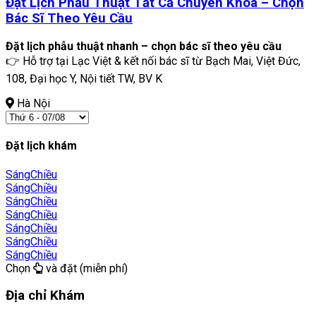
Đặt Lịch Phẫu Thuật Tất Cả Chuyên Khoa – Chọn
Bác Sĩ Theo Yêu Cầu
Đặt lịch phẫu thuật nhanh – chọn bác sĩ theo yêu cầu
👉 Hỗ trợ tại Lạc Việt & kết nối bác sĩ từ Bạch Mai, Việt Đức,
108, Đại học Y, Nội tiết TW, BV K
Hà Nội
Đặt lịch khám
Sáng
Chiều
Sáng
Chiều
Sáng
Chiều
Sáng
Chiều
Sáng
Chiều
Sáng
Chiều
Sáng
Chiều
Chọn
và đặt (miễn phí)
Địa chỉ Khám