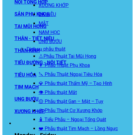
NỘI TỔNG HỢP
XƯƠNG KHỚP
SẢN PHỤ KHOA
DA LIỄU
MẮT
TAI MŨI HỌNG
NAM HỌC
THẬN - TIẾT NIỆU
UNG BƯỚU
Dịch vụ phẫu thuật
THẦN KINH
👃Phẫu Thuật Tai Mũi Họng
TIỂU ĐƯỜNG - NỘI TIẾT
👩 Phẫu Thuật Phụ Khoa
🔪 Phẫu Thuật Ngoại Tiêu Hóa
TIÊU HÓA
💎 Phẫu thuật Thẩm Mỹ – Tạo Hình
TIM MẠCH
👁️ Phẫu thuật Mắt
UNG BƯỚU
🟡 Phẫu thuật Gan – Mật – Tụy
🦴 Phẫu Thuật Cơ Xương Khớp
XƯƠNG KHỚP
🧴 Tiểu Phẫu – Ngoại Tổng Quát
❤️ Phẫu thuật Tim Mạch – Lồng Ngực