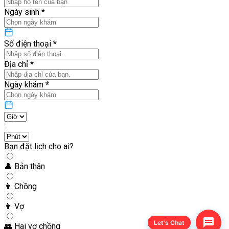
Ngày sinh
*
Số điện thoại
*
Địa chỉ
*
Ngày khám
*
:
Bạn đặt lịch cho ai?
👤
Bản thân
👨
Chồng
👩
Vợ
Let's Chat
👥
Hai vợ chồng