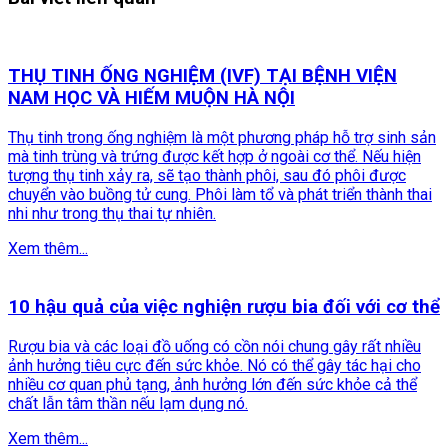
THỤ TINH ỐNG NGHIỆM (IVF) TẠI BỆNH VIỆN
NAM HỌC VÀ HIẾM MUỘN HÀ NỘI
Thụ tinh trong ống nghiệm là một phương pháp hỗ trợ sinh sản
mà tinh trùng và trứng được kết hợp ở ngoài cơ thể. Nếu hiện
tượng thụ tinh xảy ra, sẽ tạo thành phôi, sau đó phôi được
chuyển vào buồng tử cung. Phôi làm tổ và phát triển thành thai
nhi như trong thụ thai tự nhiên.
Xem thêm...
10 hậu quả của việc nghiện rượu bia đối với cơ thể
Rượu bia và các loại đồ uống có cồn nói chung gây rất nhiều
ảnh hưởng tiêu cực đến sức khỏe. Nó có thể gây tác hại cho
nhiều cơ quan phủ tạng, ảnh hưởng lớn đến sức khỏe cả thể
chất lẫn tâm thần nếu lạm dụng nó.
Xem thêm...