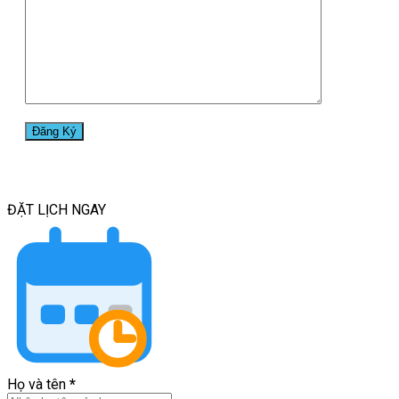
ĐẶT LỊCH
NGAY
Họ và tên
*