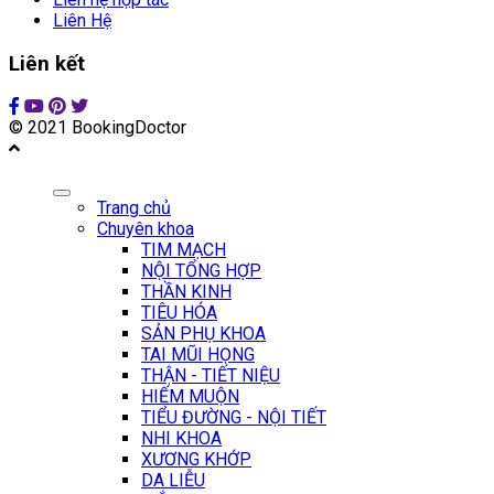
Liên Hệ
Liên kết
© 2021 BookingDoctor
Trang chủ
Chuyên khoa
TIM MẠCH
NỘI TỔNG HỢP
THẦN KINH
TIÊU HÓA
SẢN PHỤ KHOA
TAI MŨI HỌNG
THẬN - TIẾT NIỆU
HIẾM MUỘN
TIỂU ĐƯỜNG - NỘI TIẾT
NHI KHOA
XƯƠNG KHỚP
DA LIỄU