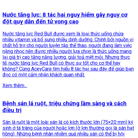
Nước tăng lực: 8 tác hại nguy hiểm gây nguy cơ
đột quỵ dẫn đến tử vong cao
Nước tăng lực Red Bull được xem là loại thức uống chứa
nhiều vitamin và bổ sung nhiều dinh dưỡng. Chính bởi nguồn vi
chất hỗ trợ cho người luyện tập thể thao, người đang làm việc
nặng nhọc nên được nhiều người lựa chọn là thức uống mang
lại giá trị cao tăng năng lượng, giải toả mệt mỏi. Nhưng thực
tế, nước tăng lực Red Bull có thực sự tốt cho cơ thể hay
không? Cùng AceyCare tìm hiểu 8 tác hại sau đây để giúp bạn
đọc có một cảm nhận khách quan nhất.
Xem thêm...
Bệnh sán lá ruột, triệu chứng lầm sàng và cách
điều trị
Sán lá ruột là một loài sán lá có kích thước lớn (75×20 mm) ký
sinh ở tá tràng của người hoặc lợn (ở lợn thường gọi là sán hạt
hồng). Những bệnh nhân nhiễm quá nhiều sán có thể bị hội