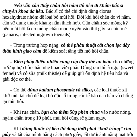
–
Nếu vẫn còn thấy chân hôi hám thì nên đi khám bác sĩ
chuyên khoa da liễu.
Bác sĩ có thể chỉ định dùng clorua
hexahydrate nhôm để loại bỏ mùi hôi. Đôi khi hôi chân do vi nấm,
cần sử dụng thuốc kháng nấm thích hợp. Cần chăm sóc móng kỹ
nếu mùi hôi là do móng chân mọc xuyên vào thịt gây ra chín mé
(panaris, infected ingrown toenails).
– Trong trường hợp nặng,
có
thể phẫu thuật cắt chọn lọc dây
thần kinh giao cảm
để kiểm soát tăng tiết mồ hôi chân.
–
Biện pháp thiên nhiên cung cấp thay thế an toàn
cho những
trường hợp hôi chân nhẹ hoặc vừa phải. Dùng rau thì là ngọt (sweet
fennel) và cỏ sữa (milk thistle) để giúp giữ ổn định hệ tiêu hóa và
giải độc cơ thể.
– Có thể
dùng kalium phosphate và silica
,
các loại thuốc xịt
khử mùi tại chỗ để loại bỏ độc tố trong các tế bào da chân và chống
lại mùi hôi.
– Khi rửa chân,
bạn cho thêm 50g phèn
chua
vào nước nóng,
ngâm chân trong 10 phút, mùi hôi cũng sẽ giảm ngay.
– Khi
dùng thuốc trị liệu thì đồng thời phải “khử trùng” cho
giày
và tất của mình bằng cách phơi giày, tất dưới ánh nắng mặt trời