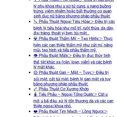
lý phụ khoa như u xơ tử cung, u nang buồng
trứng, viêm nhiễm hoặc bất thường cơ quan
sinh dục nữ bằng phương pháp phẫu thuật.
🔪 Phẫu Thuật Ngoại Tiêu Hóa
👉 Điều trị các
bệnh lý tiêu hóa như mổ trĩ, ruột thừa, dạ dày,
đại tràng, thoát vị bẹn, túi mật…
💎 Phẫu thuật Thẩm Mỹ – Tạo Hình
👉 Thực
hiện các can thiệp thẩm mỹ như cắt mí, nâng
mũi, tạo hình và tiểu phẫu thẩm mỹ.
👁️ Phẫu thuật Mắt
👉 Điều trị đục thủy tinh
thể, tật khúc xạ (cận, loạn, viễn) và các bệnh
lý mắt khác.
🟡 Phẫu thuật Gan – Mật – Tụy
👉 Điều trị
sỏi mật, cắt túi mật, bệnh lý gan mật và tụy
bằng phương pháp phẫu thuật.
🦴 Phẫu Thuật Cơ Xương Khớp
🧴 Tiểu Phẫu – Ngoại Tổng Quát
👉 Cắt u
mỡ, u bã đậu, xử lý tổn thương da và các can
thiệp ngoại khoa nhỏ.
❤️ Phẫu thuật Tim Mạch – Lồng Ngực
👉