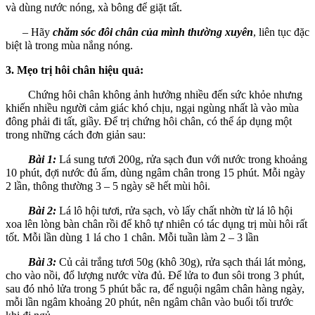
và dùng nước nóng, xà bông để giặt tất.
– Hãy
chăm sóc đôi chân của mình thường xuyên
, liên tục đặc
biệt là trong mùa nắng nóng.
3. Mẹo trị hôi chân hiệu quả:
Chứng hôi chân không ảnh hưởng nhiều đến sức khỏe nhưng
khiến nhiều người cảm giác khó chịu, ngại ngùng nhất là vào mùa
đông phải đi tất, giầy. Để trị chứng hôi chân, có thể áp dụng một
trong những cách đơn giản sau:
Bài 1:
Lá sung tươi 200g, rửa sạch đun với nước trong khoảng
10 phút, đợi nước đủ ấm, dùng ngâm chân trong 15 phút. Mỗi ngày
2 lần, thông thường 3 – 5 ngày sẽ hết mùi hôi.
Bài 2:
Lá lô hội tươi, rửa sạch, vò lấy chất nhờn từ lá lô hội
xoa lên lòng bàn chân rồi để khô tự nhiên có tác dụng trị mùi hôi rất
tốt. Mỗi lần dùng 1 lá cho 1 chân. Mỗi tuần làm 2 – 3 lần
Bài 3:
Củ cải trắng tươi 50g (khô 30g), rửa sạch thái lát mỏng,
cho vào nồi, đổ lượng nước vừa đủ. Để lửa to đun sôi trong 3 phút,
sau đó nhỏ lửa trong 5 phút bắc ra, để nguội ngâm chân hàng ngày,
mỗi lần ngâm khoảng 20 phút, nên ngâm chân vào buổi tối trước