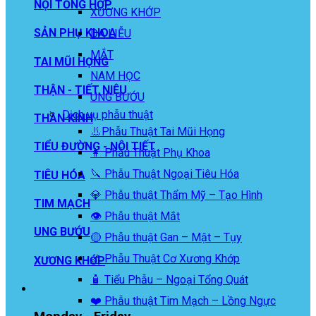
NỘI TỔNG HỢP
XƯƠNG KHỚP
SẢN PHỤ KHOA
DA LIỄU
MẮT
TAI MŨI HỌNG
NAM HỌC
THẬN - TIẾT NIỆU
UNG BƯỚU
Dịch vụ phẫu thuật
THẦN KINH
👃Phẫu Thuật Tai Mũi Họng
TIỂU ĐƯỜNG - NỘI TIẾT
👩 Phẫu Thuật Phụ Khoa
🔪 Phẫu Thuật Ngoại Tiêu Hóa
TIÊU HÓA
💎 Phẫu thuật Thẩm Mỹ – Tạo Hình
TIM MẠCH
👁️ Phẫu thuật Mắt
UNG BƯỚU
🟡 Phẫu thuật Gan – Mật – Tụy
🦴 Phẫu Thuật Cơ Xương Khớp
XƯƠNG KHỚP
🧴 Tiểu Phẫu – Ngoại Tổng Quát
❤️ Phẫu thuật Tim Mạch – Lồng Ngực