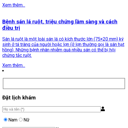
Xem thêm...
Bệnh sán lá ruột, triệu chứng lầm sàng và cách
điều trị
Sán lá ruột là một loài sán lá có kích thước lớn (75×20 mm) ký
sinh ở tá tràng của người hoặc lợn (ở lợn thường gọi là sán hạt
hồng). Những bệnh nhân nhiễm quá nhiều sán có thể bị hội
chứng tắc ruột.
Xem thêm...
Đặt lịch khám
Nam
Nữ