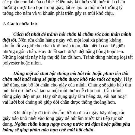
các phần còn lại của cơ thể. Điều này kết hợp với thực tế là chân
thường được bao bọc trong giày, tất sẽ tạo ra một môi trường lý
tưởng cho nấm và vi khuẩn phát triển gây ra mùi khó chịu.
2. Cách chữa trị:
–
Cách tốt nhất để tránh hôi chân là chăm sóc bản thân mình
thật tốt
.
Nên rửa chân hàng ngày với một loại xà phòng kháng
khuẩn tốt và giữ cho chân khô hoàn toàn, đặc biệt là các kẽ giữa
những ngón chân. Hãy đi tất sạch được dệt bằng bông hoặc len.
Những loại tất này hấp thụ độ ẩm tốt hơn. Tránh dùng những loại tất
polyester hoặc nilon.
–
Dùng một số chất bột chống mồ hôi rắc hoặc phun lên đôi
chân mỗi buổi sáng sẽ giúp chân được khô ráo suốt cả ngày
.
Hãy
thử dùng các bộ lót chân cho giày của mình. Chúng sẽ giúp hấp thụ
mùi hôi dư thừa và tạo ra một mùi thơm dễ chịu hơn. Cần tránh
dùng giày dép nhựa. Hãy sử dụng giày làm bằng da, vải bạt hoặc
vải lưới bởi chúng sẽ giúp đôi chân được thông thoáng hơn.
– Khi đôi giày đã trở nên ẩm ướt do đi cả ngày hãy dùng các
giấy báo khô nhét vào lòng giày để hút ẩm trước khi tiếp tục sử
dụng.
Ngâm chân hàng ngày trong nước trà đậm hoặc giấm pha
loãng sẽ giúp phần nào hạn chế mùi hôi chân
.