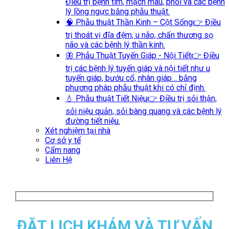
Điều trị bệnh tim, mạch máu, phổi và các bệnh
lý lồng ngực bằng phẫu thuật.
🧠 Phẫu thuật Thần Kinh – Cột Sống
👉 Điều
trị thoát vị đĩa đệm, u não, chấn thương sọ
não và các bệnh lý thần kinh.
🦋 Phẫu Thuật Tuyến Giáp - Nội Tiết
👉 Điều
trị các bệnh lý tuyến giáp và nội tiết như u
tuyến giáp, bướu cổ, nhân giáp… bằng
phương pháp phẫu thuật khi có chỉ định.
💧 Phẫu thuật Tiết Niệu
👉 Điều trị sỏi thận,
sỏi niệu quản, sỏi bàng quang và các bệnh lý
đường tiết niệu.
Xét nghiệm tại nhà
Cơ sở y tế
Cẩm nang
Liên Hệ
ĐẶT LỊCH KHÁM VÀ TƯ VẤN