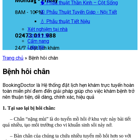
Monday - Friday
🧠 Phẫu thuật Thần Kinh – Cột Sống
🦋 Phẫu Thuật Tuyến Giáp - Nội Tiết
8AM - 10PM
💧 Phẫu thuật Tiết Niệu
Xét nghiệm tại nhà
02473 011 988
Cơ sở y tế
Cẩm nang
Liên Hệ
24/7 - Đặt lịch khám
Trang chủ
»
Bệnh hôi chân
Bệnh hôi chân
BookingDoctor là Hệ thống đặt lịch hẹn khám trực tuyến hoàn
toàn miễn phí đem đến giải pháp giúp cho việc khám bệnh trở
nên thuận tiện, dễ dàng, chính xác, hiệu quả
1. Tại sao lại bị hôi chân:
– Chân “nặng mùi” là do tuyến mồ hôi ở khu vực này bài tiết
quá nhiều, tạo môi trường cho vi khuẩn sinh sôi nảy nở.
– Bàn chân của chúng ta chứa nhiều tuyến mồ hôi hơn so với