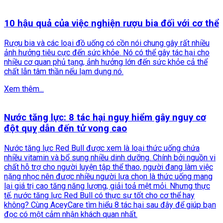
10 hậu quả của việc nghiện rượu bia đối với cơ thể
Rượu bia và các loại đồ uống có cồn nói chung gây rất nhiều
ảnh hưởng tiêu cực đến sức khỏe. Nó có thể gây tác hại cho
nhiều cơ quan phủ tạng, ảnh hưởng lớn đến sức khỏe cả thể
chất lẫn tâm thần nếu lạm dụng nó.
Xem thêm...
Nước tăng lực: 8 tác hại nguy hiểm gây nguy cơ
đột quỵ dẫn đến tử vong cao
Nước tăng lực Red Bull được xem là loại thức uống chứa
nhiều vitamin và bổ sung nhiều dinh dưỡng. Chính bởi nguồn vi
chất hỗ trợ cho người luyện tập thể thao, người đang làm việc
nặng nhọc nên được nhiều người lựa chọn là thức uống mang
lại giá trị cao tăng năng lượng, giải toả mệt mỏi. Nhưng thực
tế, nước tăng lực Red Bull có thực sự tốt cho cơ thể hay
không? Cùng AceyCare tìm hiểu 8 tác hại sau đây để giúp bạn
đọc có một cảm nhận khách quan nhất.