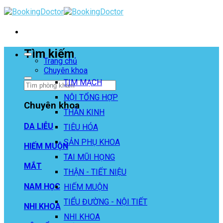
Skip
to
content
Tìm kiếm
Trang chủ
Chuyên khoa
TIM MẠCH
NỘI TỔNG HỢP
Chuyên khoa
THẦN KINH
DA LIỄU
TIÊU HÓA
SẢN PHỤ KHOA
HIẾM MUỘN
TAI MŨI HỌNG
MẮT
THẬN - TIẾT NIỆU
NAM HỌC
HIẾM MUỘN
TIỂU ĐƯỜNG - NỘI TIẾT
NHI KHOA
NHI KHOA