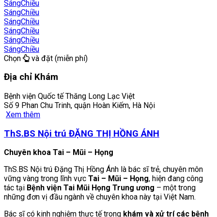
Sáng
Chiều
Sáng
Chiều
Sáng
Chiều
Sáng
Chiều
Sáng
Chiều
Sáng
Chiều
Chọn
và đặt (miễn phí)
Địa chỉ Khám
Bệnh viện Quốc tế Thăng Long Lạc Việt
Số 9 Phan Chu Trinh, quận Hoàn Kiếm, Hà Nội
Xem thêm
ThS.BS Nội trú ĐẶNG THỊ HỒNG ÁNH
Chuyên khoa Tai – Mũi – Họng
ThS.BS Nội trú Đặng Thị Hồng Ánh là bác sĩ trẻ, chuyên môn
vững vàng trong lĩnh vực
Tai – Mũi – Họng
, hiện đang công
tác tại
Bệnh viện Tai Mũi Họng Trung ương
– một trong
những đơn vị đầu ngành về chuyên khoa này tại Việt Nam.
Bác sĩ có kinh nghiệm thực tế trong
khám và xử trí các bệnh