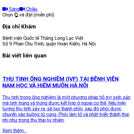
Sáng
Chiều
Chọn
và đặt (miễn phí)
Địa chỉ Khám
Bệnh viện Quốc tế Thăng Long Lạc Việt
Số 9 Phan Chu Trinh, quận Hoàn Kiếm, Hà Nội
Bài viết liên quan
THỤ TINH ỐNG NGHIỆM (IVF) TẠI BỆNH VIỆN
NAM HỌC VÀ HIẾM MUỘN HÀ NỘI
Thụ tinh trong ống nghiệm là một phương pháp hỗ trợ sinh sản
mà tinh trùng và trứng được kết hợp ở ngoài cơ thể. Nếu hiện
tượng thụ tinh xảy ra, sẽ tạo thành phôi, sau đó phôi được
chuyển vào buồng tử cung. Phôi làm tổ và phát triển thành thai
nhi như trong thụ thai tự nhiên.
Xem thêm...