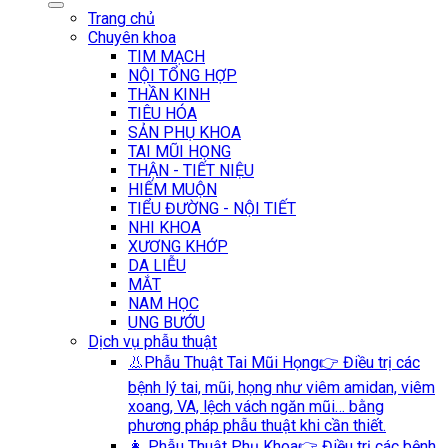
Trang chủ
Chuyên khoa
TIM MẠCH
NỘI TỔNG HỢP
THẦN KINH
TIÊU HÓA
SẢN PHỤ KHOA
TAI MŨI HỌNG
THẬN - TIẾT NIỆU
HIẾM MUỘN
TIỂU ĐƯỜNG - NỘI TIẾT
NHI KHOA
XƯƠNG KHỚP
DA LIỄU
MẮT
NAM HỌC
UNG BƯỚU
Dịch vụ phẫu thuật
👃Phẫu Thuật Tai Mũi Họng
👉 Điều trị các
bệnh lý tai, mũi, họng như viêm amidan, viêm
xoang, VA, lệch vách ngăn mũi… bằng
phương pháp phẫu thuật khi cần thiết.
👩 Phẫu Thuật Phụ Khoa
👉 Điều trị các bệnh