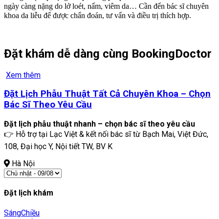
ngày càng nặng do lở loét, nấm, viêm da… Cần đến bác sĩ chuyên
khoa da liễu để được chẩn đoán, tư vấn và điều trị thích hợp.
Đặt khám dễ dàng cùng BookingDoctor
Xem thêm
Đặt Lịch Phẫu Thuật Tất Cả Chuyên Khoa – Chọn
Bác Sĩ Theo Yêu Cầu
Đặt lịch phẫu thuật nhanh – chọn bác sĩ theo yêu cầu
👉 Hỗ trợ tại Lạc Việt & kết nối bác sĩ từ Bạch Mai, Việt Đức,
108, Đại học Y, Nội tiết TW, BV K
Hà Nội
Đặt lịch khám
Sáng
Chiều