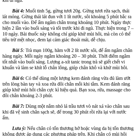
khi đi ngủ.
Bài 4:
Muối tinh 5g, gừng tươi 20g. Gừng tươi rửa sạch, thái
lát mỏng. Gừng thái lát đun với 1 lít nước, sôi khoảng 5 phút bắc ra
cho muối vào. Để ấm ngâm chân trong khoảng 10 phút. Ngày thực
hiện 2 lần vào buổi sáng và tối trước khi đi ngủ. Thực hiện trong 7 –
10 ngày. Bài thuốc này không chỉ giúp khử mùi hôi, mà còn có thể
tiêu trừ mệt nhọc, đem lại cảm giác thoải mái, dễ chịu.
Bài 5
:
Trà mạn 100g, hãm với 2 lít nước sôi, để ấm ngâm chân
hàng ngày. Mỗi ngày ngâm khoảng 20 – 30 phút. Thời điểm ngâm
tốt nhất vào buối sáng. Lượng a-xít tanic trong trà sẽ giết chết vi
khuẩn và làm se khít lỗ chân lông, giúp chân khô và khử mùi hôi.
Bài 6:
Có thể dùng một lượng kem đánh răng vừa đủ làm ướt
trên lòng bàn tay và xoa rửa đôi chân mỗi khi tắm. Kem đánh răng
giúp khử mùi hôi chân cực kì hiệu quả. Bạn xoa, rửa, massage cho
đôi chân khoảng 2-3 phút.
Bài 7:
Dùng một nắm nhỏ lá trầu tươi vò nát xá vào chân sau
khi đã vệ sinh chân sạch sẽ, để trong 30 phút rồi rửa lại với nước
ấm.
Lưu ý:
Nếu chân có tổn thương hở hoặc vùng da bị tổn thương
không được áp dụng các phương pháp trên. Khi chân có mùi hôi