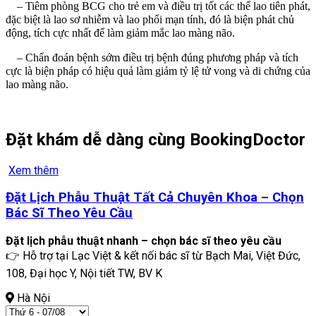
– Tiêm phòng BCG cho trẻ em và điều trị tốt các thể lao tiên phát,
đặc biệt là lao sơ nhiễm và lao phổi mạn tính, đó là biện phát chủ
động, tích cực nhất để làm giảm mắc lao màng não.
– Chẩn đoán bệnh sớm điều trị bệnh đúng phương pháp và tích
cực là biện pháp có hiệu quả làm giảm tỷ lệ tử vong và di chứng của
lao màng não.
Đặt khám dễ dàng cùng BookingDoctor
Xem thêm
Đặt Lịch Phẫu Thuật Tất Cả Chuyên Khoa – Chọn
Bác Sĩ Theo Yêu Cầu
Đặt lịch phẫu thuật nhanh – chọn bác sĩ theo yêu cầu
👉 Hỗ trợ tại Lạc Việt & kết nối bác sĩ từ Bạch Mai, Việt Đức,
108, Đại học Y, Nội tiết TW, BV K
Hà Nội