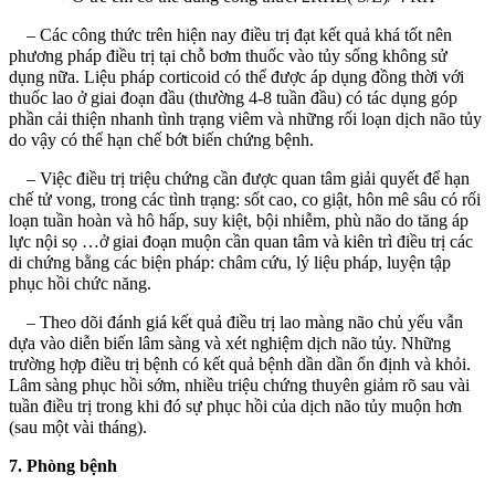
– Các công thức trên hiện nay điều trị đạt kết quả khá tốt nên
phương pháp điều trị tại chỗ bơm thuốc vào tủy sống không sử
dụng nữa. Liệu pháp corticoid có thể được áp dụng đồng thời với
thuốc lao ở giai đoạn đầu (thường 4-8 tuần đầu) có tác dụng góp
phần cải thiện nhanh tình trạng viêm và những rối loạn dịch não tủy
do vậy có thể hạn chế bớt biến chứng bệnh.
– Việc điều trị triệu chứng cần được quan tâm giải quyết để hạn
chế tử vong, trong các tình trạng: sốt cao, co giật, hôn mê sâu có rối
loạn tuần hoàn và hô hấp, suy kiệt, bội nhiễm, phù não do tăng áp
lực nội sọ …ở giai đoạn muộn cần quan tâm và kiên trì điều trị các
di chứng bằng các biện pháp: châm cứu, lý liệu pháp, luyện tập
phục hồi chức năng.
– Theo dõi đánh giá kết quả điều trị lao màng não chủ yếu vẫn
dựa vào diễn biến lâm sàng và xét nghiệm dịch não tủy. Những
trường hợp điều trị bệnh có kết quả bệnh dần dần ổn định và khỏi.
Lâm sàng phục hồi sớm, nhiều triệu chứng thuyên giảm rõ sau vài
tuần điều trị trong khi đó sự phục hồi của dịch não tủy muộn hơn
(sau một vài tháng).
7. Phòng bệnh