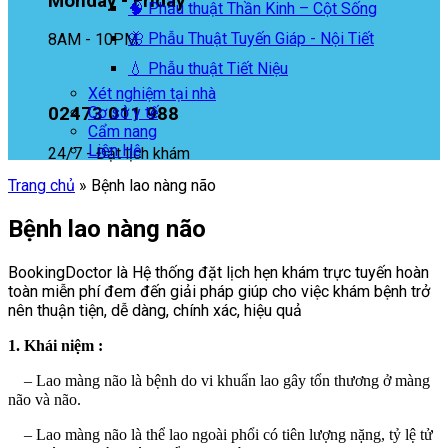
Monday - Friday
🧠 Phẫu thuật Thần Kinh – Cột Sống
🦋 Phẫu Thuật Tuyến Giáp - Nội Tiết
8AM - 10PM
💧 Phẫu thuật Tiết Niệu
Xét nghiệm tại nhà
02473 011 988
Cơ sở y tế
Cẩm nang
Liên Hệ
24/7 - Đặt lịch khám
Trang chủ
»
Bệnh lao nàng não
Bệnh lao nàng não
BookingDoctor là Hệ thống đặt lịch hẹn khám trực tuyến hoàn
toàn miễn phí đem đến giải pháp giúp cho việc khám bệnh trở
nên thuận tiện, dễ dàng, chính xác, hiệu quả
1. Khái niệm :
– Lao màng não là bệnh do vi khuẩn lao gây tổn thương ở màng
não và não.
– Lao màng não là thể lao ngoài phổi có tiên lượng nặng, tỷ lệ tử