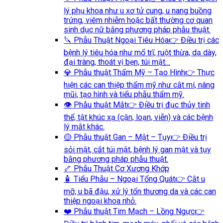
lý phụ khoa như u xơ tử cung, u nang buồng
trứng, viêm nhiễm hoặc bất thường cơ quan
sinh dục nữ bằng phương pháp phẫu thuật.
🔪 Phẫu Thuật Ngoại Tiêu Hóa
👉 Điều trị các
bệnh lý tiêu hóa như mổ trĩ, ruột thừa, dạ dày,
đại tràng, thoát vị bẹn, túi mật…
💎 Phẫu thuật Thẩm Mỹ – Tạo Hình
👉 Thực
hiện các can thiệp thẩm mỹ như cắt mí, nâng
mũi, tạo hình và tiểu phẫu thẩm mỹ.
👁️ Phẫu thuật Mắt
👉 Điều trị đục thủy tinh
thể, tật khúc xạ (cận, loạn, viễn) và các bệnh
lý mắt khác.
🟡 Phẫu thuật Gan – Mật – Tụy
👉 Điều trị
sỏi mật, cắt túi mật, bệnh lý gan mật và tụy
bằng phương pháp phẫu thuật.
🦴 Phẫu Thuật Cơ Xương Khớp
🧴 Tiểu Phẫu – Ngoại Tổng Quát
👉 Cắt u
mỡ, u bã đậu, xử lý tổn thương da và các can
thiệp ngoại khoa nhỏ.
❤️ Phẫu thuật Tim Mạch – Lồng Ngực
👉