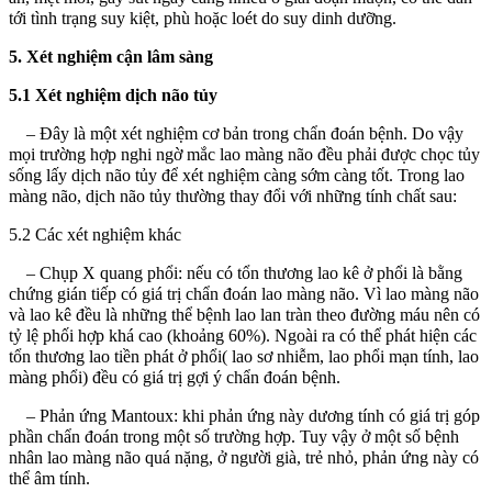
tới tình trạng suy kiệt, phù hoặc loét do suy dinh dưỡng.
5. Xét nghiệm cận lâm sàng
5.1 Xét nghiệm dịch não tủy
– Đây là một xét nghiệm cơ bản trong chẩn đoán bệnh. Do vậy
mọi trường hợp nghi ngờ mắc lao màng não đều phải được chọc tủy
sống lấy dịch não tủy để xét nghiệm càng sớm càng tốt. Trong lao
màng não, dịch não tủy thường thay đổi với những tính chất sau:
5.2 Các xét nghiệm khác
– Chụp X quang phổi: nếu có tổn thương lao kê ở phổi là bằng
chứng gián tiếp có giá trị chẩn đoán lao màng não. Vì lao màng não
và lao kê đều là những thể bệnh lao lan tràn theo đường máu nên có
tỷ lệ phối hợp khá cao (khoảng 60%). Ngoài ra có thể phát hiện các
tổn thương lao tiền phát ở phổi( lao sơ nhiễm, lao phổi mạn tính, lao
màng phổi) đều có giá trị gợi ý chẩn đoán bệnh.
– Phản ứng Mantoux: khi phản ứng này dương tính có giá trị góp
phần chẩn đoán trong một số trường hợp. Tuy vậy ở một số bệnh
nhân lao màng não quá nặng, ở người già, trẻ nhỏ, phản ứng này có
thể âm tính.