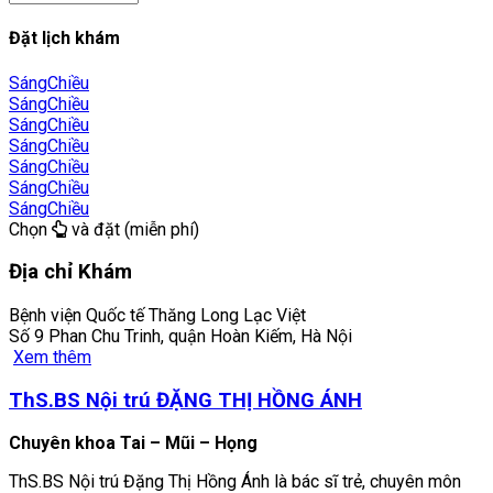
Đặt lịch khám
Sáng
Chiều
Sáng
Chiều
Sáng
Chiều
Sáng
Chiều
Sáng
Chiều
Sáng
Chiều
Sáng
Chiều
Chọn
và đặt (miễn phí)
Địa chỉ Khám
Bệnh viện Quốc tế Thăng Long Lạc Việt
Số 9 Phan Chu Trinh, quận Hoàn Kiếm, Hà Nội
Xem thêm
ThS.BS Nội trú ĐẶNG THỊ HỒNG ÁNH
Chuyên khoa Tai – Mũi – Họng
ThS.BS Nội trú Đặng Thị Hồng Ánh là bác sĩ trẻ, chuyên môn