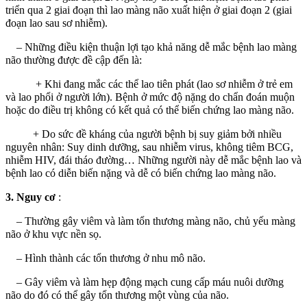
triển qua 2 giai đoạn thì lao màng não xuất hiện ở giai đoạn 2 (giai
đoạn lao sau sơ nhiễm).
– Những điều kiện thuận lợi tạo khả năng dễ mắc bệnh lao màng
não thường được đề cập đến là:
+ Khi đang mắc các thể lao tiên phát (lao sơ nhiễm ở trẻ em
và lao phổi ở người lớn). Bệnh ở mức độ nặng do chẩn đoán muộn
hoặc do điều trị không có kết quả có thể biến chứng lao màng não.
+ Do sức đề kháng của người bệnh bị suy giảm bởi nhiều
nguyên nhân: Suy dinh dưỡng, sau nhiễm virus, không tiêm BCG,
nhiễm HIV, đái tháo đường… Những người này dễ mắc bệnh lao và
bệnh lao có diễn biến nặng và dễ có biến chứng lao màng não.
3. Nguy cơ
:
– Thường gây viêm và làm tổn thương màng não, chủ yếu màng
não ở khu vực nền sọ.
– Hình thành các tổn thương ở nhu mô não.
– Gây viêm và làm hẹp động mạch cung cấp máu nuôi dưỡng
não do đó có thể gây tổn thương một vùng của não.