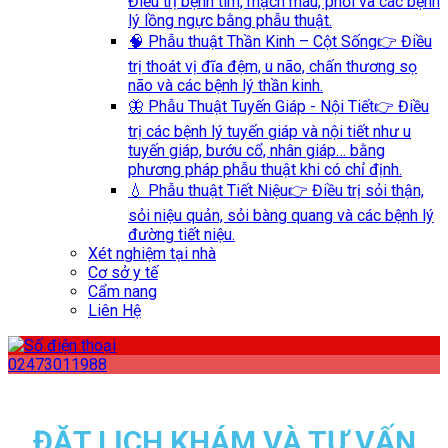
Điều trị bệnh tim, mạch máu, phổi và các bệnh
lý lồng ngực bằng phẫu thuật.
🧠 Phẫu thuật Thần Kinh – Cột Sống
👉 Điều
trị thoát vị đĩa đệm, u não, chấn thương sọ
não và các bệnh lý thần kinh.
🦋 Phẫu Thuật Tuyến Giáp - Nội Tiết
👉 Điều
trị các bệnh lý tuyến giáp và nội tiết như u
tuyến giáp, bướu cổ, nhân giáp… bằng
phương pháp phẫu thuật khi có chỉ định.
💧 Phẫu thuật Tiết Niệu
👉 Điều trị sỏi thận,
sỏi niệu quản, sỏi bàng quang và các bệnh lý
đường tiết niệu.
Xét nghiệm tại nhà
Cơ sở y tế
Cẩm nang
Liên Hệ
02473011988
ĐẶT LỊCH KHÁM VÀ TƯ VẤN