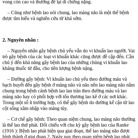
vong còn cao và thường để lại di chứng nặng.
– Cũng như bệnh lao nói chung, lao màng não là một thể bệnh
được tìm hiểu và nghiên cứu từ khá sớm.
2. Nguyên nhân :
– Nguyên nhân gây bệnh chủ yếu vẫn do vi khuẩn lao người. Vai
trò gây bệnh của các loại vi khuẩn khác cũng được đề cập đến. Cần
chú ý đến khả năng gây bệnh lao của những chủng vi khuẩn lao
kháng thuốc từ đầu, cho tiên lượng bệnh nặng.
– Đường gây bệnh: Vi khuẩn lao chủ yếu theo đường máu và
bạch huyết đến gây bệnh ở màng não và não nên lao màng não nằm
chung trong bệnh cảnh bệnh lao lan tràn theo đường máu và lao
màng não hay có phối hợp với tổn thương lao kê ở các nơi khác.
Trong một số ít trường hợp, có thể gây bệnh do đường kế cận từ lao
cột sống xâm nhập vào màng tủy.
– Cơ chế gây bệnh: Theo quan niệm chung, lao màng não thường
là thể lao thứ phát. Đối chiếu với chu kỳ gây bệnh lao của Ranke
(1916 ): Bệnh lao phát hiện qua giai đoạn, thể lao màng não được
hình thành ở giai đoạn 2. Ngày nay theo quan niệm bệnh lao phát