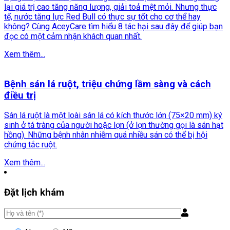
lại giá trị cao tăng năng lượng, giải toả mệt mỏi. Nhưng thực
tế, nước tăng lực Red Bull có thực sự tốt cho cơ thể hay
không? Cùng AceyCare tìm hiểu 8 tác hại sau đây để giúp bạn
đọc có một cảm nhận khách quan nhất.
Xem thêm...
Bệnh sán lá ruột, triệu chứng lầm sàng và cách
điều trị
Sán lá ruột là một loài sán lá có kích thước lớn (75×20 mm) ký
sinh ở tá tràng của người hoặc lợn (ở lợn thường gọi là sán hạt
hồng). Những bệnh nhân nhiễm quá nhiều sán có thể bị hội
chứng tắc ruột.
Xem thêm...
Đặt lịch khám