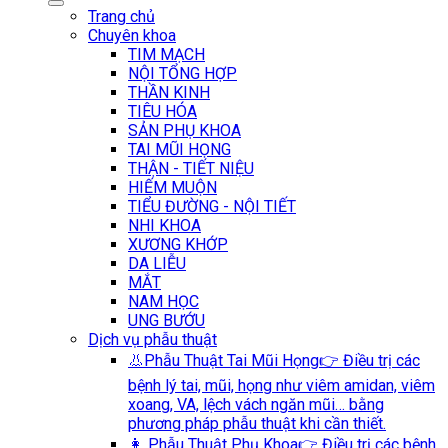
Trang chủ
Chuyên khoa
TIM MẠCH
NỘI TỔNG HỢP
THẦN KINH
TIÊU HÓA
SẢN PHỤ KHOA
TAI MŨI HỌNG
THẬN - TIẾT NIỆU
HIẾM MUỘN
TIỂU ĐƯỜNG - NỘI TIẾT
NHI KHOA
XƯƠNG KHỚP
DA LIỄU
MẮT
NAM HỌC
UNG BƯỚU
Dịch vụ phẫu thuật
👃Phẫu Thuật Tai Mũi Họng
👉 Điều trị các
bệnh lý tai, mũi, họng như viêm amidan, viêm
xoang, VA, lệch vách ngăn mũi… bằng
phương pháp phẫu thuật khi cần thiết.
👩 Phẫu Thuật Phụ Khoa
👉 Điều trị các bệnh