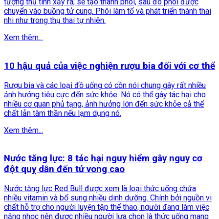
tượng thụ tinh xảy ra, sẽ tạo thành phôi, sau đó phôi được
chuyển vào buồng tử cung. Phôi làm tổ và phát triển thành thai
nhi như trong thụ thai tự nhiên.
Xem thêm...
10 hậu quả của việc nghiện rượu bia đối với cơ thể
Rượu bia và các loại đồ uống có cồn nói chung gây rất nhiều
ảnh hưởng tiêu cực đến sức khỏe. Nó có thể gây tác hại cho
nhiều cơ quan phủ tạng, ảnh hưởng lớn đến sức khỏe cả thể
chất lẫn tâm thần nếu lạm dụng nó.
Xem thêm...
Nước tăng lực: 8 tác hại nguy hiểm gây nguy cơ
đột quỵ dẫn đến tử vong cao
Nước tăng lực Red Bull được xem là loại thức uống chứa
nhiều vitamin và bổ sung nhiều dinh dưỡng. Chính bởi nguồn vi
chất hỗ trợ cho người luyện tập thể thao, người đang làm việc
nặng nhọc nên được nhiều người lựa chọn là thức uống mang