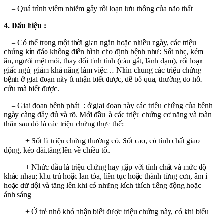
– Quá trình viêm nhiễm gây rối loạn lưu thông của não thất
4. Dấu hiệu :
– Có thể trong một thời gian ngắn hoặc nhiều ngày, các triệu
chứng kín đáo không điển hình cho định bệnh như: Sốt nhẹ, kém
ăn, người mệt mỏi, thay đổi tính tình (cáu gắt, lãnh đạm), rối loạn
giấc ngủ, giảm khả năng làm việc… Nhìn chung các triệu chứng
bệnh ở giai đoạn này ít nhận biết được, dễ bỏ qua, thường do hồi
cứu mà biết được.
– Giai đoạn bệnh phát : ở giai đoạn này các triệu chứng của bệnh
ngày càng đầy đủ và rõ. Mới đầu là các triệu chứng cơ năng và toàn
thân sau đó là các triệu chứng thực thể:
+ Sốt là triệu chứng thường có. Sốt cao, có tính chất giao
động, kéo dài,tăng lên về chiều tối.
+ Nhức đầu là triệu chứng hay gặp với tính chất và mức độ
khác nhau; khu trú hoặc lan tỏa, liên tục hoặc thành từng cơn, âm ỉ
hoặc dữ dội và tăng lên khi có những kích thích tiếng động hoặc
ánh sáng
+ Ở trẻ nhỏ khó nhận biết được triệu chứng này, có khi biểu