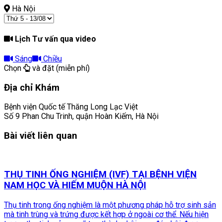
Hà Nội
Lịch Tư vấn qua video
Sáng
Chiều
Chọn
và đặt (miễn phí)
Địa chỉ Khám
Bệnh viện Quốc tế Thăng Long Lạc Việt
Số 9 Phan Chu Trinh, quận Hoàn Kiếm, Hà Nội
Bài viết liên quan
THỤ TINH ỐNG NGHIỆM (IVF) TẠI BỆNH VIỆN
NAM HỌC VÀ HIẾM MUỘN HÀ NỘI
Thụ tinh trong ống nghiệm là một phương pháp hỗ trợ sinh sản
mà tinh trùng và trứng được kết hợp ở ngoài cơ thể. Nếu hiện