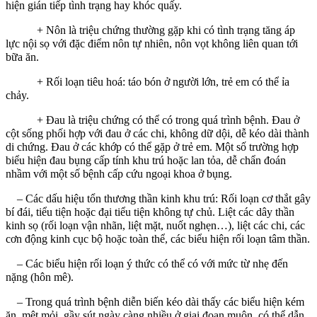
hiện gián tiếp tình trạng hay khóc quấy.
+ Nôn là triệu chứng thường gặp khi có tình trạng tăng áp
lực nội sọ với đặc điểm nôn tự nhiên, nôn vọt không liên quan tới
bữa ăn.
+ Rối loạn tiêu hoá: táo bón ở người lớn, trẻ em có thể ỉa
chảy.
+ Đau là triệu chứng có thể có trong quá trình bệnh. Đau ở
cột sống phối hợp với đau ở các chi, không dữ dội, dễ kéo dài thành
di chứng. Đau ở các khớp có thể gặp ở trẻ em. Một số trường hợp
biểu hiện đau bụng cấp tính khu trú hoặc lan tỏa, dễ chẩn đoán
nhầm với một số bệnh cấp cứu ngoại khoa ở bụng.
– Các dấu hiệu tổn thương thần kinh khu trú: Rối loạn cơ thắt gây
bí đái, tiểu tiện hoặc đại tiểu tiện không tự chủ. Liệt các dây thần
kinh sọ (rối loạn vận nhãn, liệt mặt, nuốt nghẹn…), liệt các chi, các
cơn động kinh cục bộ hoặc toàn thể, các biểu hiện rối loạn tâm thần.
– Các biểu hiện rối loạn ý thức có thể có với mức từ nhẹ đến
nặng (hôn mê).
– Trong quá trình bệnh diễn biến kéo dài thấy các biểu hiện kém
ăn, mệt mỏi, gầy sút ngày càng nhiều ở giai đoạn muộn, có thể dẫn