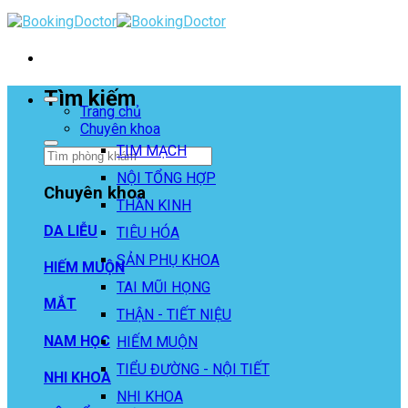
Skip
to
content
Tìm kiếm
Trang chủ
Chuyên khoa
TIM MẠCH
NỘI TỔNG HỢP
Chuyên khoa
THẦN KINH
DA LIỄU
TIÊU HÓA
SẢN PHỤ KHOA
HIẾM MUỘN
TAI MŨI HỌNG
MẮT
THẬN - TIẾT NIỆU
NAM HỌC
HIẾM MUỘN
TIỂU ĐƯỜNG - NỘI TIẾT
NHI KHOA
NHI KHOA