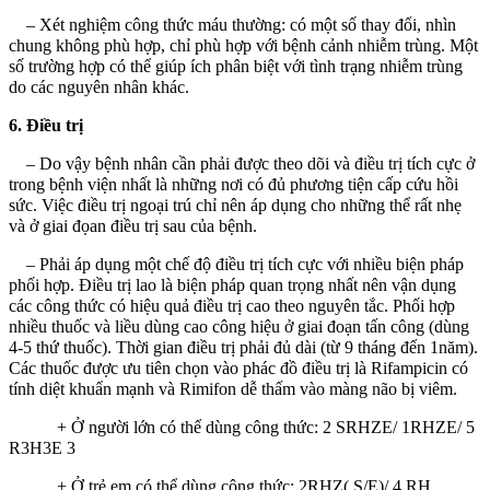
– Xét nghiệm công thức máu thường: có một số thay đổi, nhìn
chung không phù hợp, chỉ phù hợp với bệnh cảnh nhiễm trùng. Một
số trường hợp có thể giúp ích phân biệt với tình trạng nhiễm trùng
do các nguyên nhân khác.
6. Điều trị
– Do vậy bệnh nhân cần phải được theo dõi và điều trị tích cực ở
trong bệnh viện nhất là những nơi có đủ phương tiện cấp cứu hồi
sức. Việc điều trị ngoại trú chỉ nên áp dụng cho những thể rất nhẹ
và ở giai đọan điều trị sau của bệnh.
– Phải áp dụng một chế độ điều trị tích cực với nhiều biện pháp
phối hợp. Điều trị lao là biện pháp quan trọng nhất nên vận dụng
các công thức có hiệu quả điều trị cao theo nguyên tắc. Phối hợp
nhiều thuốc và liều dùng cao công hiệu ở giai đoạn tấn công (dùng
4-5 thứ thuốc). Thời gian điều trị phải đủ dài (từ 9 tháng đến 1năm).
Các thuốc được ưu tiên chọn vào phác đồ điều trị là Rifampicin có
tính diệt khuẩn mạnh và Rimifon dễ thấm vào màng não bị viêm.
+ Ở người lớn có thể dùng công thức: 2 SRHZE/ 1RHZE/ 5
R3H3E 3
+ Ở trẻ em có thể dùng công thức: 2RHZ( S/E)/ 4 RH