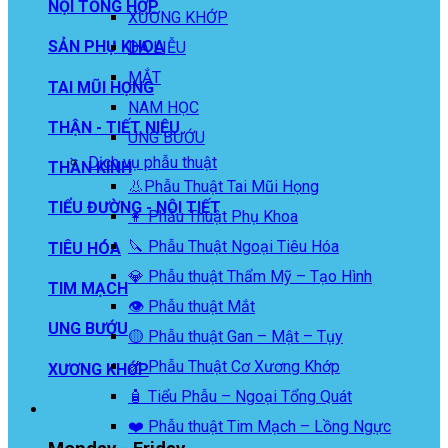
NỘI TỔNG HỢP
XƯƠNG KHỚP
SẢN PHỤ KHOA
DA LIỄU
MẮT
TAI MŨI HỌNG
NAM HỌC
THẬN - TIẾT NIỆU
UNG BƯỚU
Dịch vụ phẫu thuật
THẦN KINH
👃Phẫu Thuật Tai Mũi Họng
TIỂU ĐƯỜNG - NỘI TIẾT
👩 Phẫu Thuật Phụ Khoa
🔪 Phẫu Thuật Ngoại Tiêu Hóa
TIÊU HÓA
💎 Phẫu thuật Thẩm Mỹ – Tạo Hình
TIM MẠCH
👁️ Phẫu thuật Mắt
UNG BƯỚU
🟡 Phẫu thuật Gan – Mật – Tụy
🦴 Phẫu Thuật Cơ Xương Khớp
XƯƠNG KHỚP
🧴 Tiểu Phẫu – Ngoại Tổng Quát
❤️ Phẫu thuật Tim Mạch – Lồng Ngực