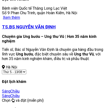
Bệnh viện Quốc tế Thăng Long Lạc Việt
Số 9 Phan Chu Trinh, quận Hoàn Kiếm, Hà Nội
Xem thêm
TS.BS NGUYỄN VĂN ĐỊNH
Chuyên gia Ung bướu – Ung thư Vú | Hơn 35 năm kinh
nghiệm
Tiến sĩ, Bác sĩ Nguyễn Văn Định là chuyên gia hàng đầu trong
lĩnh vực
Ung bướu
, đặc biệt chuyên sâu về
Ung thư Vú
, với
hơn 35 năm kinh nghiệm khám, điều trị và phẫu thuật.
Hà Nội
Đặt lịch khám
Sáng
Chiều
Sáng
Chiều
Chọn
và đặt (miễn phí)