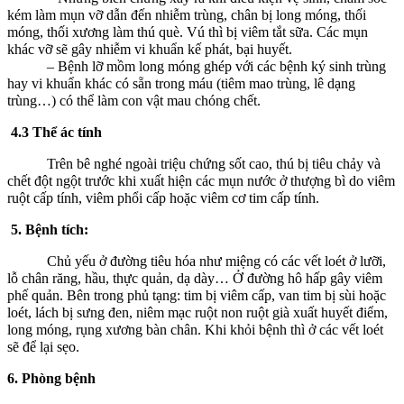
kém làm mụn vỡ dẫn đến nhiễm trùng, chân bị long móng, thối
móng, thối xương làm thú què. Vú thì bị viêm tắt sữa. Các mụn
khác vỡ sẽ gây nhiễm vi khuẩn kế phát, bại huyết.
– Bệnh lỡ mồm long móng ghép với các bệnh ký sinh trùng
hay vi khuẩn khác có sẵn trong máu (tiêm mao trùng, lê dạng
trùng…) có thể làm con vật mau chóng chết.
4.3 Thể ác tính
Trên bê nghé ngoài triệu chứng sốt cao, thú bị tiêu chảy và
chết đột ngột trước khi xuất hiện các mụn nước ở thượng bì do viêm
ruột cấp tính, viêm phổi cấp hoặc viêm cơ tim cấp tính.
5. Bệnh tích:
Chủ yếu ở đường tiêu hóa như miệng có các vết loét ở lưỡi,
lỗ chân răng, hầu, thực quản, dạ dày… Ở đường hô hấp gây viêm
phế quản. Bên trong phủ tạng: tim bị viêm cấp, van tim bị sùi hoặc
loét, lách bị sưng đen, niêm mạc ruột non ruột già xuất huyết điểm,
long móng, rụng xương bàn chân. Khi khỏi bệnh thì ở các vết loét
sẽ để lại sẹo.
6. Phòng bệnh