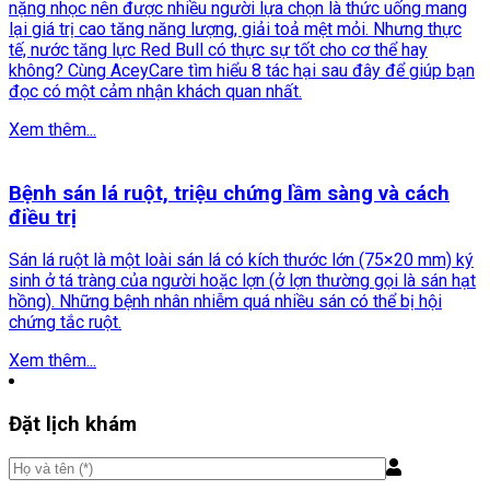
nặng nhọc nên được nhiều người lựa chọn là thức uống mang
lại giá trị cao tăng năng lượng, giải toả mệt mỏi. Nhưng thực
tế, nước tăng lực Red Bull có thực sự tốt cho cơ thể hay
không? Cùng AceyCare tìm hiểu 8 tác hại sau đây để giúp bạn
đọc có một cảm nhận khách quan nhất.
Xem thêm...
Bệnh sán lá ruột, triệu chứng lầm sàng và cách
điều trị
Sán lá ruột là một loài sán lá có kích thước lớn (75×20 mm) ký
sinh ở tá tràng của người hoặc lợn (ở lợn thường gọi là sán hạt
hồng). Những bệnh nhân nhiễm quá nhiều sán có thể bị hội
chứng tắc ruột.
Xem thêm...
Đặt lịch khám