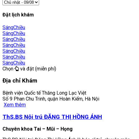
Đặt lịch khám
Sáng
Chiều
Sáng
Chiều
Sáng
Chiều
Sáng
Chiều
Sáng
Chiều
Sáng
Chiều
Sáng
Chiều
Chọn
và đặt (miễn phí)
Địa chỉ Khám
Bệnh viện Quốc tế Thăng Long Lạc Việt
Số 9 Phan Chu Trinh, quận Hoàn Kiếm, Hà Nội
Xem thêm
ThS.BS Nội trú ĐẶNG THỊ HỒNG ÁNH
Chuyên khoa Tai – Mũi – Họng