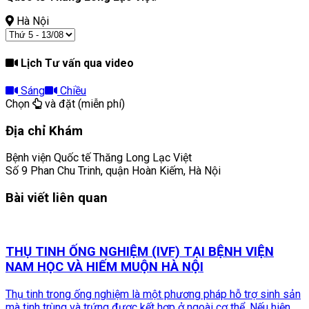
Hà Nội
Lịch Tư vấn qua video
Sáng
Chiều
Chọn
và đặt (miễn phí)
Địa chỉ Khám
Bệnh viện Quốc tế Thăng Long Lạc Việt
Số 9 Phan Chu Trinh, quận Hoàn Kiếm, Hà Nội
Bài viết liên quan
THỤ TINH ỐNG NGHIỆM (IVF) TẠI BỆNH VIỆN
NAM HỌC VÀ HIẾM MUỘN HÀ NỘI
Thụ tinh trong ống nghiệm là một phương pháp hỗ trợ sinh sản
mà tinh trùng và trứng được kết hợp ở ngoài cơ thể. Nếu hiện