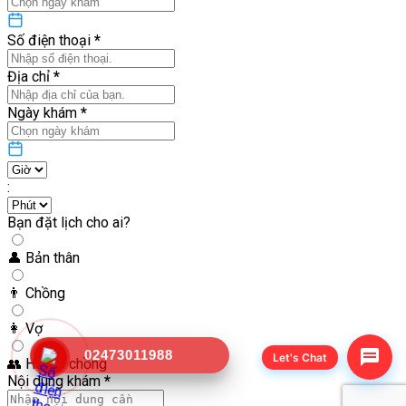
Số điện thoại
*
Địa chỉ
*
Ngày khám
*
:
Bạn đặt lịch cho ai?
👤
Bản thân
👨
Chồng
👩
Vợ
02473011988
Let's Chat
👥
Hai vợ chồng
Nội dung khám
*