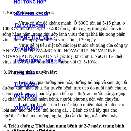
NỘI TỔNG HỢP
2. Sức đề kháng của virus
SẢN PHỤ KHOA
– Virus có sức đề kháng mạnh. Ở 600C tồn tại 5-15 phút, ở
TAI MŨI HỌNG
1000C virus sẽ chết, từ 0-40C tồn tại 425 ngày, trong đất ẩm virus
sống hàng năm, trong thịt ướp lạnh virus tồn tại khá lâu trong phân
THẬN - TIẾT NIỆU
virus tồn tại 7 ngày, nước tiểu virus tồn tại 39 ngày.
– Virus dễ bị tiêu diệt bởi các loại thuốc sát trùng của công ty
THẦN KINH
ANOVA như: NOVA-MC.A30, NOVACIDE, NOVADINE,
NOVASEPT, NOVAKON và các loại khác như: NaOH 1% diệt
TIỂU ĐƯỜNG - NỘI TIẾT
virus từ 1-10 phút, formol 2%, nước vôi từ 5-10%.
3. Phương thức truyền lây:
TIÊU HÓA
– Bệnh lây qua đường tiêu hóa, đường hô hấp và sinh dục là
TIM MẠCH
đường xâm nhập phụ. Sự truyền bệnh trực tiếp do nuôi nhốt chung,
chăn thả chung… hoặc lây gián tiếp qua thức ăn, nước uống, dụng
UNG BƯỚU
cụ chăn nuôi mang mầm bệnh, người, phương tiện vận chuyển.
– Loài mắc bệnh: Trâu bò mắc bệnh nhiều nhất, rồi đến các
XƯƠNG KHỚP
loài sau: heo, dê cừu, thú hoang dã… Bệnh có thể lây qua cho
người, các loài một móng, ngựa, gia cầm không mắc bệnh này.
4. Triệu chứng: Thời gian nung bệnh từ 2-7 ngày, trung bình