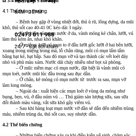
Monday - Friday
là 3-4 ngày, gồm 3 thể bệnh
4.1 Thể thông thường:
8AM - 10PM
– Bệnh hay gặp ở vùng nhiệt đới, thú ủ rũ, lông dựng, da mũi
khô, thú sốt cao 40-41 0C kéo dài 3 ngày.
– Xuất hiện các mụn nước ở da, vành móng kẻ chân, lưỡi, vú
02473 011 988
làm thú kém ăn, nhai khó khăn.
– Ở miệng: lưỡi có mụn to ở đầu lưỡi gốc lưỡi ở hai bên lưỡi,
24/7 - Đặt lịch khám
xoang trong miệng trong má, lỗ chân răng, môi có mụn lấm tấm
bằng hạt ké, hạt bắp. Sau đó mụn vỡ và tạo thành các vết loét đáy
nhỏ và phủ màu xám. Nước dãi chảy nhiều như bọt xà phòng.
– Ở mũi: niêm mạc có mụn nước, đặt biệt là vành mũi có
mụn loét, nước mũi lúc đầu trong sau đục dần.
– Ở chân, kẽ móng có mụn nước từ trước ra sau, mụn vỡ
làm long móng.
– Ngoài da : xuất hiện các mụn loét ở vùng da mỏng như
bụng, bẹn, vú, ở đầu núm vú … Thú giảm sản lượng sữa, sau sữa
đổi thành màu vàng, vắt sữa khó gây viêm vú.
– Sau khi hàng loạt mụn nước vỡ dần sẽ dẫn đến nhiễm trùng
máu, nhiễm trùng da, thú sốt cao, suy nhược dần.
4.2 Thể biến chứng
– Những biến chứng xảy ra khi điều kiện vệ sinh, chăm sóc