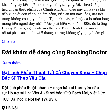
khả năng lây bệnh lở mồm long móng sang người. Theo Cơ quan
tiêu chuẩn thực phẩm của Chính phủ Anh, điều này chỉ xảy ra khi
tiếp xúc với con vật bị nhiễm bệnh, việc ăn thịt hay uống sữa tiệt
trùng không có nguy hiểm gì. Tại nước này, chỉ một ca lở mồm long
móng trên người duy nhất được phát hiện vào năm 1996, đó là ông
Bobby Brewis, ngã bệnh vào tháng 7/1966. Bệnh khỏi sau vài tuần,
rồi tái phát sau 1 tuần và 5 tháng, nhưng không gây nguy hiểm gì.
Chia sẻ
Đặt khám dễ dàng cùng BookingDoctor
Xem thêm
Đặt Lịch Phẫu Thuật Tất Cả Chuyên Khoa – Chọn
Bác Sĩ Theo Yêu Cầu
Đặt lịch phẫu thuật nhanh – chọn bác sĩ theo yêu cầu
👉 Hỗ trợ tại Lạc Việt & kết nối bác sĩ từ Bạch Mai, Việt Đức,
108, Đại học Y, Nội tiết TW, BV K
Hà Nội