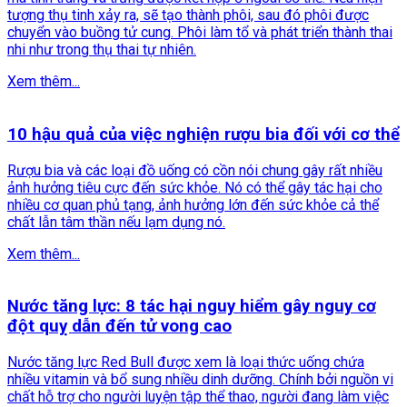
tượng thụ tinh xảy ra, sẽ tạo thành phôi, sau đó phôi được
chuyển vào buồng tử cung. Phôi làm tổ và phát triển thành thai
nhi như trong thụ thai tự nhiên.
Xem thêm...
10 hậu quả của việc nghiện rượu bia đối với cơ thể
Rượu bia và các loại đồ uống có cồn nói chung gây rất nhiều
ảnh hưởng tiêu cực đến sức khỏe. Nó có thể gây tác hại cho
nhiều cơ quan phủ tạng, ảnh hưởng lớn đến sức khỏe cả thể
chất lẫn tâm thần nếu lạm dụng nó.
Xem thêm...
Nước tăng lực: 8 tác hại nguy hiểm gây nguy cơ
đột quỵ dẫn đến tử vong cao
Nước tăng lực Red Bull được xem là loại thức uống chứa
nhiều vitamin và bổ sung nhiều dinh dưỡng. Chính bởi nguồn vi
chất hỗ trợ cho người luyện tập thể thao, người đang làm việc