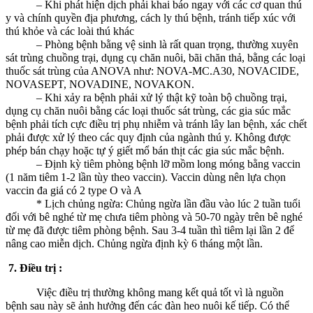
– Khi phát hiện dịch phải khai báo ngay với các cơ quan thú
y và chính quyền địa phương, cách ly thú bệnh, tránh tiếp xúc với
thú khỏe và các loài thú khác
– Phòng bệnh bằng vệ sinh là rất quan trọng, thường xuyên
sát trùng chuồng trại, dụng cụ chăn nuôi, bãi chăn thả, bằng các loại
thuốc sát trùng của ANOVA như: NOVA-MC.A30, NOVACIDE,
NOVASEPT, NOVADINE, NOVAKON.
– Khi xảy ra bệnh phải xử lý thật kỹ toàn bộ chuồng trại,
dụng cụ chăn nuôi bằng các loại thuốc sát trùng, các gia súc mắc
bệnh phải tích cực điều trị phụ nhiễm và tránh lây lan bệnh, xác chết
phải được xử lý theo các quy định của ngành thú y. Không được
phép bán chạy hoặc tự ý giết mổ bán thịt các gia súc mắc bệnh.
– Định kỳ tiêm phòng bệnh lỡ mồm long móng bằng vaccin
(1 năm tiêm 1-2 lần tùy theo vaccin). Vaccin dùng nên lựa chọn
vaccin đa giá có 2 type O và A
* Lịch chủng ngừa: Chủng ngừa lần đầu vào lúc 2 tuần tuổi
đối với bê nghé từ mẹ chưa tiêm phòng và 50-70 ngày trên bê nghé
từ mẹ đã được tiêm phòng bệnh. Sau 3-4 tuần thì tiêm lại lần 2 để
nâng cao miễn dịch. Chủng ngừa định kỳ 6 tháng một lần.
7. Điều trị :
Việc điều trị thường không mang kết quả tốt vì là nguồn
bệnh sau này sẽ ảnh hưởng đến các đàn heo nuôi kế tiếp. Có thể