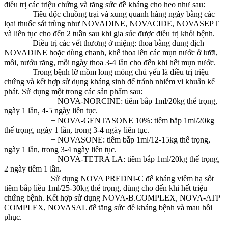
điều trị các triệu chứng và tăng sức đề kháng cho heo như sau:
– Tiêu độc chuồng trại và xung quanh hàng ngày bằng các
lọai thuốc sát trùng như NOVADINE, NOVACIDE, NOVASEPT
và liên tục cho đến 2 tuần sau khi gia súc được điều trị khỏi bệnh.
– Điều trị các vết thương ở miệng: thoa bằng dung dịch
NOVADINE hoặc dùng chanh, khế thoa lên các mụn nước ở lưỡi,
môi, nướu răng, mỗi ngày thoa 3-4 lần cho đến khi hết mụn nước.
– Trong bệnh lỡ mồm long móng chủ yếu là điều trị triệu
chứng và kết hợp sử dụng kháng sinh để tránh nhiễm vi khuẩn kế
phát. Sử dụng một trong các sản phẩm sau:
+ NOVA-NORCINE: tiêm bắp 1ml/20kg thể trọng,
ngày 1 lần, 4-5 ngày liên tục.
+ NOVA-GENTASONE 10%: tiêm bắp 1ml/20kg
thể trọng, ngày 1 lần, trong 3-4 ngày liên tục.
+ NOVASONE: tiêm bắp 1ml/12-15kg thể trọng,
ngày 1 lần, trong 3-4 ngày liên tục.
+ NOVA-TETRA LA: tiêm bắp 1ml/20kg thể trọng,
2 ngày tiêm 1 lần.
Sử dụng NOVA PREDNI-C để kháng viêm hạ sốt
tiêm bắp liều 1ml/25-30kg thể trọng, dùng cho đến khi hết triệu
chứng bệnh. Kết hợp sử dụng NOVA-B.COMPLEX, NOVA-ATP
COMPLEX, NOVASAL để tăng sức đề kháng bệnh và mau hồi
phục.