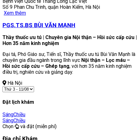
Bệnh viện Quốc tế Thăng Long Lạc Việt
Số 9 Phan Chu Trinh, quận Hoàn Kiếm, Hà Nội
Xem thêm
PGS.TS.BS BÙI VĂN MẠNH
Thầy thuốc ưu tú | Chuyên gia Nội thận – Hồi sức cấp cứu |
Hơn 35 năm kinh nghiệm
Đại tá, Phó Giáo sư, Tiến sĩ, Thầy thuốc ưu tú Bùi Văn Mạnh là
chuyên gia đầu ngành trong lĩnh vực
Nội thận – Lọc máu –
Hồi sức cấp cứu – Ghép tạng
, với hơn 35 năm kinh nghiệm
điều trị, nghiên cứu và giảng dạy.
Hà Nội
Đặt lịch khám
Sáng
Chiều
Sáng
Chiều
Chọn
và đặt (miễn phí)
Địa chỉ Khám