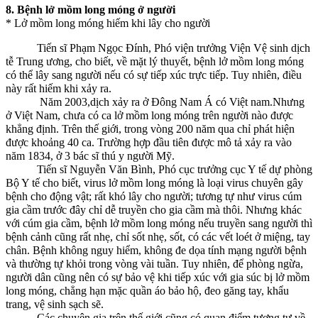
8. Bệnh lở mồm long móng ở người
* Lở mồm long móng hiếm khi lây cho người
Tiến sĩ Phạm Ngọc Đính, Phó viện trưởng Viện Vệ sinh dịch
tễ Trung ương, cho biết, về mặt lý thuyết, bệnh lở mồm long móng
có thể lây sang người nếu có sự tiếp xúc trực tiếp. Tuy nhiên, điều
này rất hiếm khi xảy ra.
Năm 2003,dịch xảy ra ở Đông Nam Á có Việt nam.Nhưng
ở Việt Nam, chưa có ca lở mồm long móng trên người nào được
khẳng định. Trên thế giới, trong vòng 200 năm qua chỉ phát hiện
được khoảng 40 ca. Trường hợp đầu tiên được mô tả xảy ra vào
năm 1834, ở 3 bác sĩ thú y người Mỹ.
Tiến sĩ Nguyễn Văn Bình, Phó cục trưởng cục Y tế dự phòng
Bộ Y tế cho biết, virus lở mồm long móng là loại virus chuyên gây
bệnh cho động vật; rất khó lây cho người; tương tự như virus cúm
gia cầm trước đây chỉ dễ truyền cho gia cầm mà thôi. Nhưng khác
với cúm gia cầm, bệnh lở mồm long móng nếu truyền sang người thì
bệnh cảnh cũng rất nhẹ, chỉ sốt nhẹ, sốt, có các vết loét ở miệng, tay
chân. Bệnh không nguy hiểm, không đe dọa tính mạng người bệnh
và thường tự khỏi trong vòng vài tuần. Tuy nhiên, để phòng ngừa,
người dân cũng nên có sự bảo vệ khi tiếp xúc với gia súc bị lở mồm
long móng, chẳng hạn mặc quần áo bảo hộ, đeo găng tay, khẩu
trang, vệ sinh sạch sẽ.
Các chuyên gia trên thế giới cũng có quan điểm tương tự về