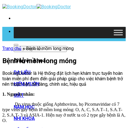
Skip
to
content
Tìm kiếm
Trang chủ
»
Bệnh lở mồm long móng
Bệnh lở mồm long móng
Chuyên khoa
DA LIỄU
BookingDoctor là Hệ thống đặt lịch hẹn khám trực tuyến hoàn
toàn miễn phí đem đến giải pháp giúp cho việc khám bệnh trở
HIẾM MUỘN
nên thuận tiện, dễ dàng, chính xác, hiệu quả
1. Nguyên nhân:
MẮT
Do virus thuộc giống Aphthovirus, họ Picornaviridae có 7
NAM HỌC
type virus gây bệnh lỡ mồm long móng: O, A, C, S.A.T–1, S.A.T-
2, S.A.T- 3 và ASIA-1. Hiện nay ở nước ta có 2 type gây bệnh là A,
NHI KHOA
O.