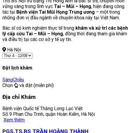
ThS.BS Nội trú Đặng Thị Hồng Ánh là bác sĩ trẻ, chuyên môn
vững vàng trong lĩnh vực
Tai – Mũi – Họng
, hiện đang công
tác tại
Bệnh viện Tai Mũi Họng Trung ương
– một trong
những đơn vị đầu ngành về chuyên khoa này tại Việt Nam.
Bác sĩ có kinh nghiệm thực tế trong
khám và xử trí các bệnh
lý cấp cứu Tai – Mũi – Họng
, đồng thời đang tham gia khám
và điều trị tại các cơ sở y tế uy tín.
Hà Nội
Đặt lịch khám
Sáng
Chiều
Chọn
và đặt (miễn phí)
Địa chỉ Khám
Bệnh viện Quốc tế Thăng Long Lạc Việt
Số 9 Phan Chu Trinh, quận Hoàn Kiếm, Hà Nội
Xem thêm
PGS.TS.BS TRẦN HOÀNG THÀNH