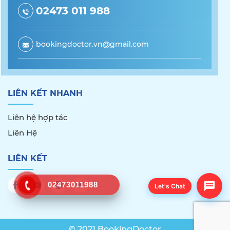
02473 011 988
bookingdoctor.vn@gmail.com
LIÊN KẾT NHANH
Liên hệ hợp tác
Liên Hệ
LIÊN KẾT
02473011988
Let's Chat
© 2021 BookingDoctor