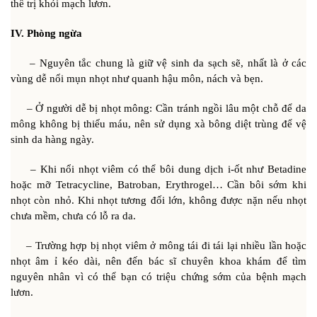
thể trị khỏi mạch lươn.
IV. Phòng ngừa
– Nguyên tắc chung là giữ vệ sinh da sạch sẽ, nhất là ở các
vùng dễ nổi mụn nhọt như quanh hậu môn, nách và bẹn.
– Ở người dễ bị nhọt mông: Cần tránh ngồi lâu một chỗ để da
mông không bị thiếu máu, nên sử dụng xà bông diệt trùng để vệ
sinh da hàng ngày.
– Khi nổi nhọt viêm có thể bôi dung dịch i-ốt như Betadine
hoặc mỡ Tetracycline, Batroban, Erythrogel… Cần bôi sớm khi
nhọt còn nhỏ. Khi nhọt tương đối lớn, không được nặn nếu nhọt
chưa mềm, chưa có lỗ ra da.
– Trường hợp bị nhọt viêm ở mông tái đi tái lại nhiều lần hoặc
nhọt âm ỉ kéo dài, nên đến bác sĩ chuyên khoa khám để tìm
nguyên nhân vì có thể bạn có triệu chứng sớm của bệnh mạch
lươn.