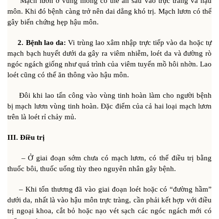
Mạch lươn ở vùng mông có thể ăn sâu vào trực tràng và hậu
môn. Khi đó bệnh càng trở nên dai dẳng khó trị. Mạch lươn có thể
gây biến chứng hẹp hậu môn.
2. Bệnh lao da:
Vi trùng lao xâm nhập trực tiếp vào da hoặc tự
mạch bạch huyết dưới da gây ra viêm nhiễm, loét da và đường rò
ngóc ngách giống như quá trình của viêm tuyến mồ hôi nhờn. Lao
loét cũng có thể ăn thông vào hậu môn.
Ðôi khi lao tấn công vào vùng tinh hoàn làm cho người bệnh
bị mạch lươn vùng tinh hoàn. Ðặc điểm của cả hai loại mạch lươn
trên là loét rỉ chảy mủ.
III. Ðiều trị
– Ở giai đoạn sớm chưa có mạch lươn, có thể điều trị bằng
thuốc bôi, thuốc uống tùy theo nguyên nhân gây bệnh.
– Khi tổn thương đã vào giai đoạn loét hoặc có “đường hầm”
dưới da, nhất là vào hậu môn trực tràng, cần phải kết hợp với điều
trị ngoại khoa, cắt bỏ hoặc nạo vét sạch các ngóc ngách mới có