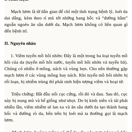
Mạch lươn là từ dân gian để chỉ một tình trạng bệnh lý, loét da
dai dẳng, kèm theo rỉ mủ tới những hang hốc và “đường hầm”
ngoằn ngoèo ăn sâu dưới da. Mạch lươn không có liên quan gì
đến bệnh trĩ.
II. Nguyên nhân
1. Viêm tuyến mồ hôi nhờn: Ðây là một trong ba loại tuyến mồ
hôi của da (tuyến mồ hôi nước, tuyến mồ hôi nhờn và tuyến bã).
Chúng có nhiều ở mông, nách và vùng bẹn. Cho nên thường gặp
mạch lươn ở các vùng mông hay nách. Khi tuyến mồ hôi nhờn bị
rối loạn, bị nhiễm trùng thì phát sinh hiện tượng viêm và hoại tử.
Triệu chứng: Bắt đầu nổi cục cứng, rồi đỏ và đau. Sau đó, cục
này bị nung mủ và bể giống như nhọt. Do bị kinh niên và tái phát
nhiều lần, viêm nhiễm sẽ lan xa và ăn sâu dưới da tạo thành hang
hốc và đường rò da, bên trên bị loét mà ta thường gọi là mạch
lươn.