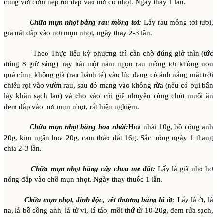
cùng với cơm nếp rồi đắp vào nơi có nhọt. Ngày thay 1 lần.
Chữa mụn nhọt bằng rau mồng tơi:
Lấy rau mồng tơi tươi,
giã nát đắp vào nơi mụn nhọt, ngày thay 2-3 lần.
Theo Thực liệu kỳ phương thì cần chờ đúng giờ thìn (tức
đúng 8 giờ sáng) hãy hái một nắm ngọn rau mồng tơi không non
quá cũng không già (rau bánh tẻ) vào lúc đang có ánh nắng mặt trời
chiếu rọi vào vườn rau, sau đó mang vào không rửa (nếu có bụi bẩn
lấy khăn sạch lau) và cho vào cối giã nhuyễn cùng chút muối ăn
đem đắp vào nơi mụn nhọt, rất hiệu nghiệm.
Chữa mụn nhọt bằng hoa nhài:
Hoa nhài 10g, bồ công anh
20g, kim ngân hoa 20g, cam thảo đất 16g. Sắc uống ngày 1 thang
chia 2-3 lần.
Chữa mụn nhọt bằng cây chua me đất:
Lấy lá giã nhỏ hơ
nóng đắp vào chỗ mụn nhọt. Ngày thay thuốc 1 lần.
Chữa mụn nhọt, đinh độc, vết thương bằng lá ớt
:
Lấy lá ớt, lá
na, lá bồ công anh, lá tử vi, lá táo, mỗi thứ từ 10-20g, đem rửa sạch,