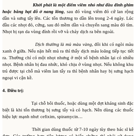
Khởi phát là một điểm viêm nhỏ như đầu đinh ghim
hoặc bằng hạt đỗ ở nang lông
, sau đó vùng viêm đỏ cứ lan rộng
dần và sưng tấy lên. Các tổn thương to dần lên trong 2-4 ngày. Lúc
đầu các nhọt đỏ, cứng, sau đó mềm dần và chuyển sang màu đỏ tím.
Nhọt bị rạn da vùng đỉnh rồi vỡ và chảy dịch ra bên ngoài.
Dịch thường là mủ màu vàng
, đôi khi có ngòi màu
xanh ở giữa. Nếu nặn hết mủ ra thì thấy dịch máu loãng tiếp tục tiết
ra. Thường chỉ có một nhọt nhưng ở một số bệnh nhân lại có nhiều
nhọt. Bệnh nhân bị đau nhức, khó chịu ở vùng nhọt. Nếu không khu
trú được tại chỗ mà viêm lan tấy ra thì bệnh nhân hay bị sưng hạch
ngoại vi cận kề.
4. Điều trị:
Tại chỗ bôi thuốc, hoặc dùng một đợt kháng sinh đặc
biệt là khi tổn thương bị sưng tấy và có hạch. Nên dùng các thuốc
hiệu lực mạnh như: cefixim, spiramycin…
Thời gian dùng thuốc từ 7-10 ngày tùy theo bác sĩ kê