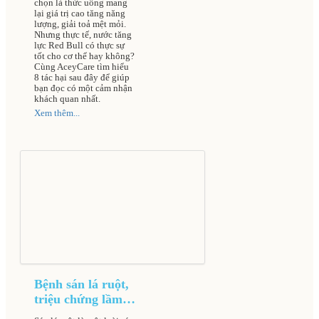
chọn là thức uống mang
lại giá trị cao tăng năng
lượng, giải toả mệt mỏi.
Nhưng thực tế, nước tăng
lực Red Bull có thực sự
tốt cho cơ thể hay không?
Cùng AceyCare tìm hiểu
8 tác hại sau đây để giúp
bạn đọc có một cảm nhận
khách quan nhất.
Xem thêm...
Bệnh sán lá ruột,
triệu chứng lầm
sàng và cách điều