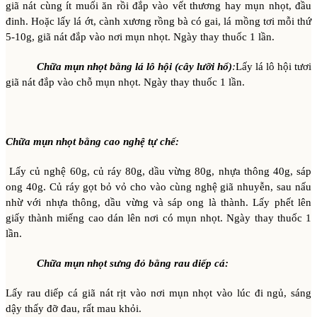
giã nát cùng ít muối ăn rồi đắp vào vết thương hay mụn nhọt, đầu
đinh. Hoặc lấy lá ớt, cành xương rồng bà có gai, lá mồng tơi mỗi thứ
5-10g, giã nát đắp vào nơi mụn nhọt. Ngày thay thuốc 1 lần.
Chữa mụn nhọt bằng lá lô hội (cây lưỡi hổ)
:
Lấy lá lô hội tươi
giã nát đắp vào chỗ mụn nhọt. Ngày thay thuốc 1 lần.
Chữa mụn nhọt bằng cao nghệ tự chế:
Lấy củ nghệ 60g, củ ráy 80g, dầu vừng 80g, nhựa thông 40g, sáp
ong 40g. Củ ráy gọt bỏ vỏ cho vào cùng nghệ giã nhuyễn, sau nấu
nhừ với nhựa thông, dầu vừng và sáp ong là thành. Lấy phết lên
giấy thành miếng cao dán lên nơi có mụn nhọt. Ngày thay thuốc 1
lần.
Chữa mụn nhọt sưng đỏ bằng rau diếp cá:
Lấy rau diếp cá giã nát rịt vào nơi mụn nhọt vào lúc đi ngủ, sáng
dậy thấy đỡ đau, rất mau khỏi.