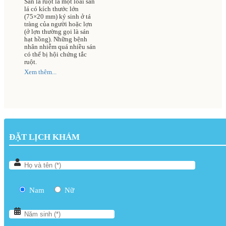
Sán lá ruột là một loài sán
trị
lá có kích thước lớn
(75×20 mm) ký sinh ở tá
tràng của người hoặc lợn
(ở lợn thường gọi là sán
hạt hồng). Những bệnh
nhân nhiễm quá nhiều sán
có thể bị hội chứng tắc
ruột.
Xem thêm...
ĐẶT LỊCH KHÁM
Nam
Nữ