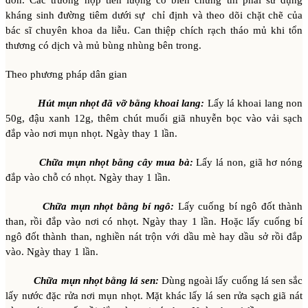
đơn. Các trường hợp tiên lượng có biến chứng thì phải sử dụng
kháng sinh đường tiêm dưới sự chỉ định và theo dõi chặt chẽ của
bác sĩ chuyên khoa da liễu. Can thiệp chích rạch tháo mủ khi tổn
thương có dịch và mủ bùng nhùng bên trong.
Theo phương pháp dân gian
Hút mụn nhọt đã vỡ bằng khoai lang:
Lấy lá khoai lang non
50g, đậu xanh 12g, thêm chút muối giã nhuyễn bọc vào vải sạch
đắp vào nơi mụn nhọt. Ngày thay 1 lần.
Chữa mụn nhọt bằng cây mua bà:
Lấy lá non, giã hơ nóng
đắp vào chỗ có nhọt. Ngày thay 1 lần.
Chữa mụn nhọt bằng bí ngô:
Lấy cuống bí ngô đốt thành
than, rồi đắp vào nơi có nhọt. Ngày thay 1 lần. Hoặc lấy cuống bí
ngô đốt thành than, nghiền nát trộn với dầu mè hay dầu sở rồi đắp
vào. Ngày thay 1 lần.
Chữa mụn nhọt bằng lá sen:
Dùng ngoài lấy cuống lá sen sắc
lấy nước đặc rửa nơi mụn nhọt. Mặt khác lấy lá sen rửa sạch giã nát