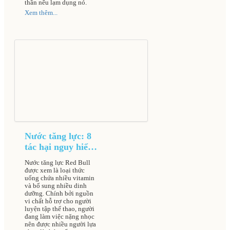
thần nếu lạm dụng nó.
Xem thêm...
Nước tăng lực: 8
tác hại nguy hiểm
gây nguy cơ đột
Nước tăng lực Red Bull
quỵ dẫn đến tử
được xem là loại thức
vong cao
uống chứa nhiều vitamin
và bổ sung nhiều dinh
dưỡng. Chính bởi nguồn
vi chất hỗ trợ cho người
luyện tập thể thao, người
đang làm việc nặng nhọc
nên được nhiều người lựa