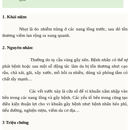
1. Khái niệm
Nhọt là do nhiễm trùng ở các nang lông trước, sau đó tổn
thương viêm lan rộng ra xung quanh.
2. Nguyên nhân:
Thường do tụ cầu vàng gây nên. Bệnh nhân có thể tự
phát bệnh hoặc sau một số động tác làm da bị tổn thương như: cạo
râu, chà xát, gãi, xây xước, mồ hôi ra nhiều, dùng xà phòng tắm có
chất tẩy mạnh…
Các vết xước này là cửa sổ để vi khuẩn xâm nhập vào
bên trong các nang lông và gây bệnh. Các yếu tố bên trong cũng tạo
điều kiện thuận lợi cho vi khuẩn gây bệnh như: bệnh nhân béo phì,
tiểu đường, nghiện rượu, viêm da cơ địa…
3 Triệu chứng