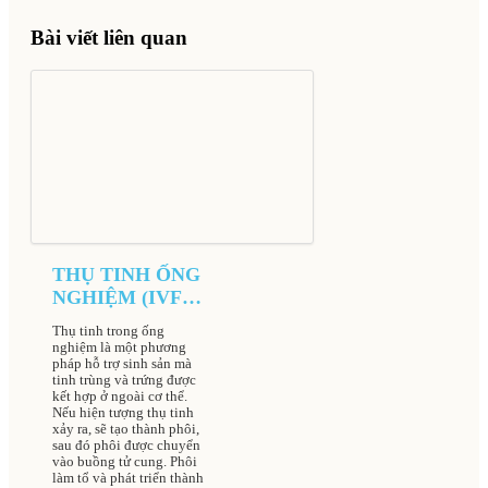
Bài viết liên quan
THỤ TINH ỐNG
NGHIỆM (IVF)
TẠI BỆNH VIỆN
Thụ tinh trong ống
NAM HỌC VÀ
nghiệm là một phương
HIẾM MUỘN
pháp hỗ trợ sinh sản mà
tinh trùng và trứng được
HÀ NỘI
kết hợp ở ngoài cơ thể.
Nếu hiện tượng thụ tinh
xảy ra, sẽ tạo thành phôi,
sau đó phôi được chuyển
vào buồng tử cung. Phôi
làm tổ và phát triển thành