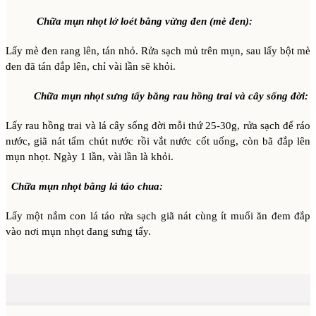
Chữa mụn nhọt lở loét bằng vừng đen (mè đen):
Lấy mè đen rang lên, tán nhỏ. Rửa sạch mủ trên mụn, sau lấy bột mè
đen đã tán đắp lên, chỉ vài lần sẽ khỏi.
Chữa mụn nhọt sưng tấy bằng rau hồng trai và cây sống đời:
Lấy rau hồng trai và lá cây sống đời mỗi thứ 25-30g, rửa sạch để ráo
nước, giã nát tẩm chút nước rồi vắt nước cốt uống, còn bã đắp lên
mụn nhọt. Ngày 1 lần, vài lần là khỏi.
Chữa mụn nhọt bằng lá táo chua:
Lấy một nắm con lá táo rửa sạch giã nát cùng ít muối ăn đem đắp
vào nơi mụn nhọt đang sưng tấy.