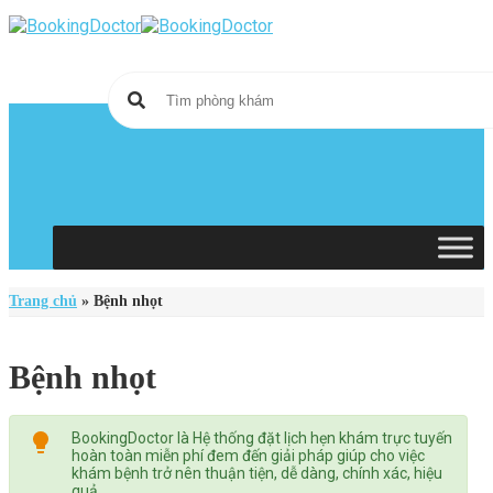
Skip
to
content
Trang chủ
»
Bệnh nhọt
Bệnh nhọt
BookingDoctor là Hệ thống đặt lịch hẹn khám trực tuyến
hoàn toàn miễn phí đem đến giải pháp giúp cho việc
khám bệnh trở nên thuận tiện, dễ dàng, chính xác, hiệu
quả