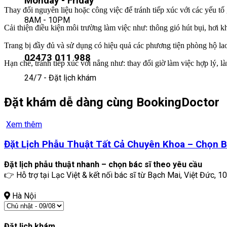
Monday - Friday
Thay đổi nguyên liệu hoặc công việc để tránh tiếp xúc với các yếu tố
8AM - 10PM
Cải thiện điều kiện môi trường làm việc như: thông gió hút bụi, hơi k
Trang bị đầy đủ và sử dụng có hiệu quả các phương tiện phòng hộ la
02473 011 988
Hạn chế, tránh tiếp xúc với nắng như: thay đổi giờ làm việc hợp lý, l
24/7 - Đặt lịch khám
Đặt khám dễ dàng cùng BookingDoctor
Xem thêm
Đặt Lịch Phẫu Thuật Tất Cả Chuyên Khoa – Chọn B
Đặt lịch phẫu thuật nhanh – chọn bác sĩ theo yêu cầu
👉 Hỗ trợ tại Lạc Việt & kết nối bác sĩ từ Bạch Mai, Việt Đức, 10
Hà Nội
Đặt lịch khám