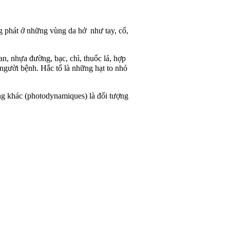
g phát ở những vùng da hở như tay, cổ,
n, nhựa đường, bạc, chì, thuốc lá, hợp
 người bệnh. Hắc tố là những hạt to nhỏ
ộng khác (photodynamiques) là đối tượng