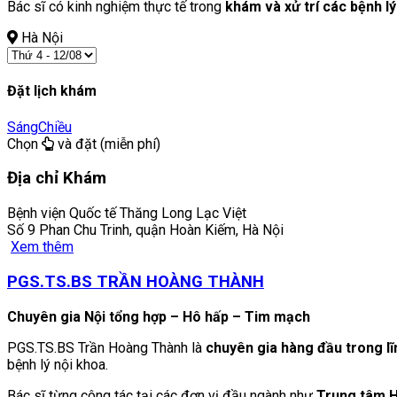
Bác sĩ có kinh nghiệm thực tế trong
khám và xử trí các bệnh l
Hà Nội
Đặt lịch khám
Sáng
Chiều
Chọn
và đặt (miễn phí)
Địa chỉ Khám
Bệnh viện Quốc tế Thăng Long Lạc Việt
Số 9 Phan Chu Trinh, quận Hoàn Kiếm, Hà Nội
Xem thêm
PGS.TS.BS TRẦN HOÀNG THÀNH
Chuyên gia Nội tổng hợp – Hô hấp – Tim mạch
PGS.TS.BS Trần Hoàng Thành là
chuyên gia hàng đầu trong l
bệnh lý nội khoa.
Bác sĩ từng công tác tại các đơn vị đầu ngành như
Trung tâm H