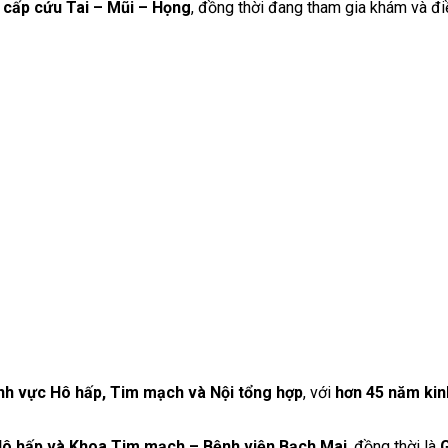
ý cấp cứu Tai – Mũi – Họng
, đồng thời đang tham gia khám và điều 
ĩnh vực Hô hấp, Tim mạch và Nội tổng hợp
, với
hơn 45 năm ki
ô hấp và Khoa Tim mạch – Bệnh viện Bạch Mai
, đồng thời là
G