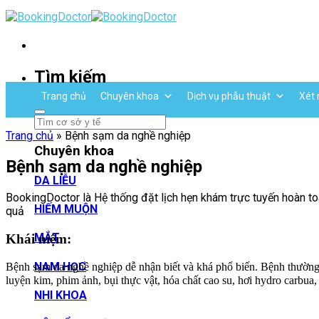
Skip
to
content
Tìm kiếm
Trang chủ
Chuyên khoa
Dịch vụ phẫu thuật
Xét 
Trang chủ
»
Bệnh sạm da nghề nghiệp
Chuyên khoa
Bệnh sạm da nghề nghiệp
DA LIỄU
BookingDoctor là Hệ thống đặt lịch hẹn khám trực tuyến hoàn toà
HIẾM MUỘN
quả
MẮT
Khái niệm:
NAM HỌC
Bệnh sạm da nghề nghiệp dễ nhận biết và khá phổ biến. Bệnh thường 
luyện kim, phim ảnh, bụi thực vật, hóa chất cao su, hơi hydro carbua,
NHI KHOA