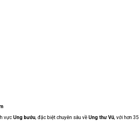
ệm
ĩnh vực
Ung bướu
, đặc biệt chuyên sâu về
Ung thư Vú
, với hơn 35