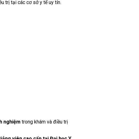
trị tại các cơ sở y tế uy tín.
nh nghiệm
trong khám và điều trị
iảng viên cao cấp tại Đại học Y