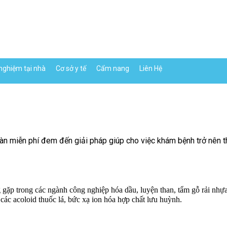
nghiệm tại nhà
Cơ sở y tế
Cẩm nang
Liên Hệ
n miễn phí đem đến giải pháp giúp cho việc khám bệnh trở nên thu
gặp trong các ngành công nghiệp hóa dầu, luyện than, tẩm gỗ rải nhựa
 các acoloid thuốc lá, bức xạ ion hóa hợp chất lưu huỳnh.