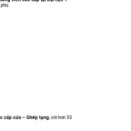
 phú.
ức cấp cứu – Ghép tạng
, với hơn 35