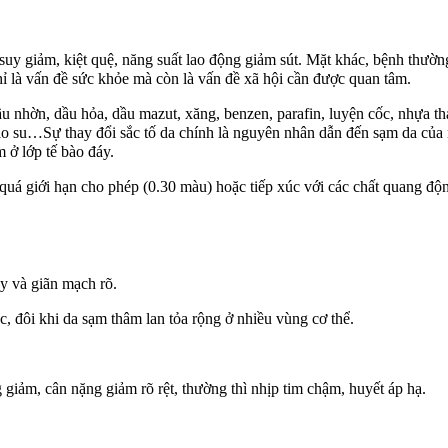
uy giảm, kiệt quệ, năng suất lao động giảm sút. Mặt khác, bệnh thườn
ỉ là vấn đề sức khỏe mà còn là vấn đề xã hội cần được quan tâm.
u nhờn, dầu hỏa, dầu mazut, xăng, benzen, parafin, luyện cốc, nhựa tha
 cao su…Sự thay đổi sắc tố da chính là nguyên nhân dẫn đến sạm da của
 ở lớp tế bào đáy.
 quá giới hạn cho phép (0.30 màu) hoặc tiếp xúc với các chất quang đ
y và giãn mạch rõ.
úc, đôi khi da sạm thâm lan tỏa rộng ở nhiều vùng cơ thể.
 giảm, cân nặng giảm rõ rệt, thường thì nhịp tim chậm, huyết áp hạ.