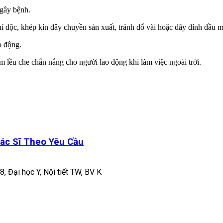
 gây bệnh.
hí độc, khép kín dây chuyền sản xuất, tránh đổ vãi hoặc dây dính dầu m
o động.
àm lều che chắn nắng cho người lao động khi làm việc ngoài trời.
ác Sĩ Theo Yêu Cầu
8, Đại học Y, Nội tiết TW, BV K