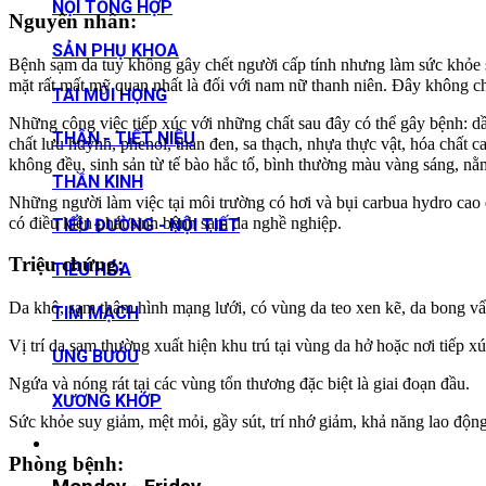
NỘI TỔNG HỢP
Nguyên nhân:
SẢN PHỤ KHOA
Bệnh sạm da tuy không gây chết người cấp tính nhưng làm sức khỏe s
mặt rất mất mỹ quan nhất là đối với nam nữ thanh niên. Đây không ch
TAI MŨI HỌNG
Những công việc tiếp xúc với những chất sau đây có thể gây bệnh: dầ
THẬN - TIẾT NIỆU
chất lưu huỳnh, phenol, than đen, sa thạch, nhựa thực vật, hóa chất
không đều, sinh sản từ tế bào hắc tố, bình thường màu vàng sáng, nằm
THẦN KINH
Những người làm việc tại môi trường có hơi và bụi carbua hydro cao
có điều kiện phát sinh bệnh sạm da nghề nghiệp.
TIỂU ĐƯỜNG - NỘI TIẾT
Triệu chứng:
TIÊU HÓA
Da khô, sạm thâm hình mạng lưới, có vùng da teo xen kẽ, da bong vẩ
TIM MẠCH
Vị trí da sạm thường xuất hiện khu trú tại vùng da hở hoặc nơi tiếp x
UNG BƯỚU
Ngứa và nóng rát tại các vùng tổn thương đặc biệt là giai đoạn đầu.
XƯƠNG KHỚP
Sức khỏe suy giảm, mệt mỏi, gầy sút, trí nhớ giảm, khả năng lao động
Phòng bệnh: