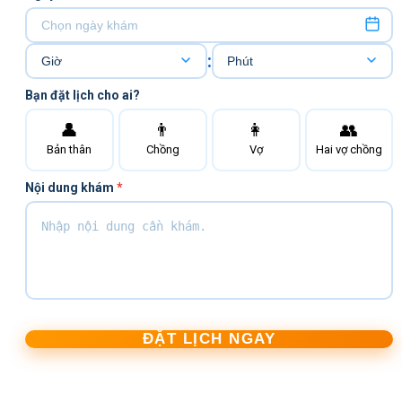
:
Bạn đặt lịch cho ai?
👤
👨
👩
👥
Bản thân
Chồng
Vợ
Hai vợ chồng
Nội dung khám
*
ĐẶT LỊCH NGAY