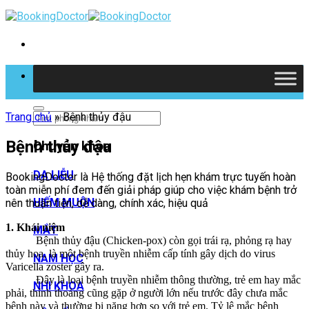
Skip
to
content
Tìm kiếm
Trang chủ
»
Bệnh thủy đậu
Bệnh thủy đậu
Chuyên khoa
DA LIỄU
BookingDoctor là Hệ thống đặt lịch hẹn khám trực tuyến hoàn
toàn miễn phí đem đến giải pháp giúp cho việc khám bệnh trở
HIẾM MUỘN
nên thuận tiện, dễ dàng, chính xác, hiệu quả
1. Khái niệm
MẮT
Bệnh thủy đậu (Chicken-pox) còn gọi trái rạ, phỏng rạ hay
thủy hoa, là một bệnh truyền nhiễm cấp tính gây dịch do virus
NAM HỌC
Varicella zoster gây ra.
Đây là loại bệnh truyền nhiễm thông thường, trẻ em hay mắc
NHI KHOA
phải, thỉnh thoảng cũng gặp ở người lớn nếu trước đây chưa mắc
bệnh này và thường bị nặng hơn so với trẻ em. Tỷ lệ mắc bệnh