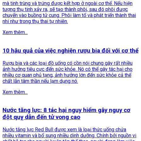
mà tinh trùng và trứng được kết hợp ở ngoài cơ thể. Nếu hiện
tượng thụ tinh xảy ra, sẽ tạo thành phôi, sau đó phôi được
chuyển vào buồng tử cung. Phôi làm tổ và phát triển thành thai
nhi như trong thụ thai tự nhiên.
Xem thêm...
10 hậu quả của việc nghiện rượu bia đối với cơ thể
Rượu bia và các loại đồ uống có cồn nói chung gây rất nhiều
ảnh hưởng tiêu cực đến sức khỏe. Nó có thể gây tác hại cho
nhiều cơ quan phủ tạng, ảnh hưởng lớn đến sức khỏe cả thể
chất lẫn tâm thần nếu lạm dụng nó.
Xem thêm...
Nước tăng lực: 8 tác hại nguy hiểm gây nguy cơ
đột quỵ dẫn đến tử vong cao
Nước tăng lực Red Bull được xem là loại thức uống chứa
nhiều vitamin và bổ sung nhiều dinh dưỡng. Chính bởi nguồn vi