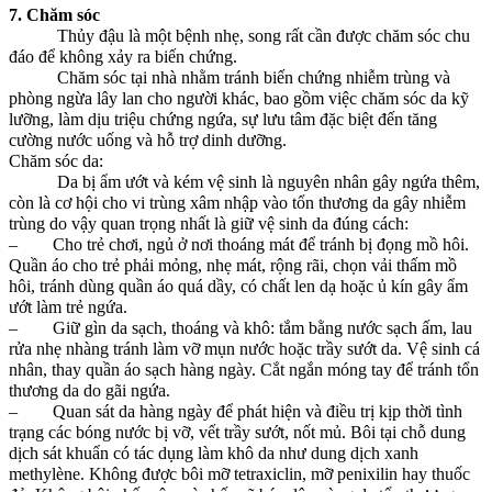
7. Chăm sóc
Thủy đậu là một bệnh nhẹ, song rất cần được chăm sóc chu
đáo để không xảy ra biến chứng.
Chăm sóc tại nhà nhằm tránh biến chứng nhiễm trùng và
phòng ngừa lây lan cho người khác, bao gồm việc chăm sóc da kỹ
lưỡng, làm dịu triệu chứng ngứa, sự lưu tâm đặc biệt đến tăng
cường nước uống và hỗ trợ dinh dưỡng.
Chăm sóc da:
Da bị ẩm ướt và kém vệ sinh là nguyên nhân gây ngứa thêm,
còn là cơ hội cho vi trùng xâm nhập vào tổn thương da gây nhiễm
trùng do vậy quan trọng nhất là giữ vệ sinh da đúng cách:
– Cho trẻ chơi, ngủ ở nơi thoáng mát để tránh bị đọng mồ hôi.
Quần áo cho trẻ phải mỏng, nhẹ mát, rộng rãi, chọn vải thấm mồ
hôi, tránh dùng quần áo quá dầy, có chất len dạ hoặc ủ kín gây ẩm
ướt làm trẻ ngứa.
– Giữ gìn da sạch, thoáng và khô: tắm bằng nước sạch ấm, lau
rửa nhẹ nhàng tránh làm vỡ mụn nước hoặc trầy sướt da. Vệ sinh cá
nhân, thay quần áo sạch hàng ngày. Cắt ngắn móng tay để tránh tổn
thương da do gãi ngứa.
– Quan sát da hàng ngày để phát hiện và điều trị kịp thời tình
trạng các bóng nước bị vỡ, vết trầy sướt, nốt mủ. Bôi tại chỗ dung
dịch sát khuẩn có tác dụng làm khô da như dung dịch xanh
methylène. Không được bôi mỡ tetraxiclin, mỡ penixilin hay thuốc