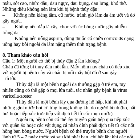
máu, sốt cao, nhức đầu, đau ngực, đau bụng, đau lưng, khó thở.
Những điều không nên làm khi bị bệnh thủy đậu:
– Không nên kiêng tắm, cữ nước, tránh gió làm da ẩm ướt và dơ
gây ngứa.
– Không nên đắp lá cây, chọc vỡ các bóng nước gây nhiễm
trùng da
– Không nên uống aspirin, dùng thuốc có chứa corticoids dạng
uống hay bôi ngoài da làm nặng thêm tình trạng bệnh.
8. Tham khảo câu hỏi
Câu 1: Một người có thể bị thủy đậu 2 lần không?
Cháu đã từng bị thủy đậu một lần. Mấy hôm nay cháu có tiếp xúc
với người bị bệnh này và cháu bị nổi mấy hột đỏ ở sau gáy.
Trả lời:
Thủy đậu là một bệnh ngoài da thường gặp ở trẻ em, tuy
nhiên cũng có thể gặp ở mọi lứa tuổi, tác nhân gây bệnh là virus
varicella-zoster.
Thủy đậu là một bệnh lây qua đường hô hấp, khi hít phải
những giọt nước bọt lơ lửng trong không khí do người bệnh (ho, hắt
hơi hoặc tiếp xúc trực tiếp với dịch tiết từ các mụn nước).
Ngoài ra, bệnh còn có thể lây truyền gián tiếp qua tiếp xúc
với quần áo hoặc các vật dụng cá nhân dính phải dịch tiết từ các nốt
hồng ban bóng nước. Người bệnh có thể truyền bệnh cho người
lành từ 5 – 7 ngày trước và sau khi phát ban, chỉ hết lây khi các nốt