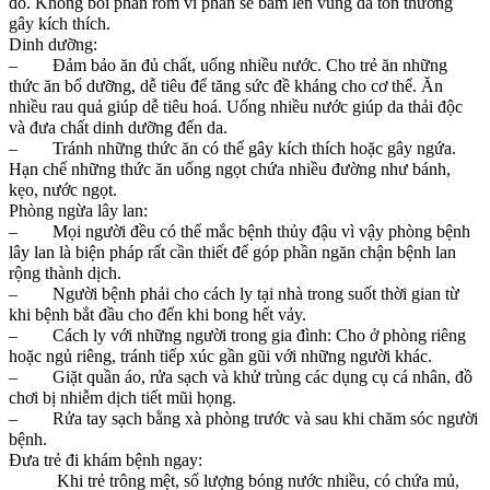
đỏ. Không bôi phấn rôm vì phấn sẽ bám lên vùng da tổn thương
gây kích thích.
Dinh dưỡng:
– Đảm bảo ăn đủ chất, uống nhiều nước. Cho trẻ ăn những
thức ăn bổ dưỡng, dễ tiêu để tăng sức đề kháng cho cơ thể. Ăn
nhiều rau quả giúp dễ tiêu hoá. Uống nhiều nước giúp da thải độc
và đưa chất dinh dưỡng đến da.
– Tránh những thức ăn có thể gây kích thích hoặc gây ngứa.
Hạn chế những thức ăn uống ngọt chứa nhiều đường như bánh,
kẹo, nước ngọt.
Phòng ngừa lây lan:
– Mọi người đều có thể mắc bệnh thủy đậu vì vậy phòng bệnh
lây lan là biện pháp rất cần thiết để góp phần ngăn chận bệnh lan
rộng thành dịch.
– Người bệnh phải cho cách ly tại nhà trong suốt thời gian từ
khi bệnh bắt đầu cho đến khi bong hết vảy.
– Cách ly với những người trong gia đình: Cho ở phòng riêng
hoặc ngủ riêng, tránh tiếp xúc gần gũi với những người khác.
– Giặt quần áo, rửa sạch và khử trùng các dụng cụ cá nhân, đồ
chơi bị nhiễm dịch tiết mũi họng.
– Rửa tay sạch bằng xà phòng trước và sau khi chăm sóc người
bệnh.
Đưa trẻ đi khám bệnh ngay:
Khi trẻ trông mệt, số lượng bóng nước nhiều, có chứa mủ,