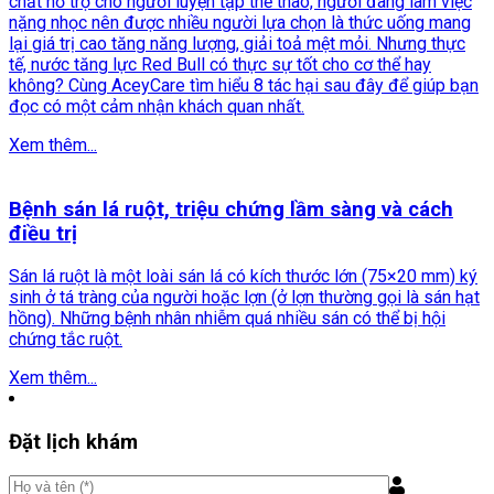
chất hỗ trợ cho người luyện tập thể thao, người đang làm việc
nặng nhọc nên được nhiều người lựa chọn là thức uống mang
lại giá trị cao tăng năng lượng, giải toả mệt mỏi. Nhưng thực
tế, nước tăng lực Red Bull có thực sự tốt cho cơ thể hay
không? Cùng AceyCare tìm hiểu 8 tác hại sau đây để giúp bạn
đọc có một cảm nhận khách quan nhất.
Xem thêm...
Bệnh sán lá ruột, triệu chứng lầm sàng và cách
điều trị
Sán lá ruột là một loài sán lá có kích thước lớn (75×20 mm) ký
sinh ở tá tràng của người hoặc lợn (ở lợn thường gọi là sán hạt
hồng). Những bệnh nhân nhiễm quá nhiều sán có thể bị hội
chứng tắc ruột.
Xem thêm...
Đặt lịch khám