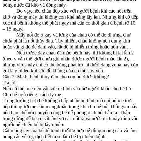
bóng nước đã khô và đóng mày.
Do vậy, nếu cháu tiếp xúc với người bệnh khi các nốt trên
khô và đóng mày thì không còn khả năng lây lan. Nhưng khi có tiếp
xúc thì bệnh không thể phát ngay mà cần có thời gian ủ bệnh từ 10
– 15 ngày.
Mấy nốt đỏ ở gáy và lưng của cháu có thể do dị ứng, chứ
chưa phải là nốt thủy đậu. Tuy nhiên, cháu không nên dùng kim
hoặc vật gì đó để đâm vào, rất dễ bị nhiễm trùng hoặc uốn ván…
Nếu trước đây cháu đã mắc bệnh này, thì không bị lại lần 2
(theo y văn thế giới chưa ghi nhận được người bệnh mắc lần 2),
nhưng virus này chỉ có thể bùng phát trở lại dưới dạng zona hay còn
gọi là giời leo khi sức đề kháng của cơ thể suy yếu.
Câu 2: Mẹ bị bệnh thủy đậu cho con bú được không?
Trả lời:
Nếu có thể, mẹ nên vắt sữa ra bình và nhờ người khác cho bé bú.
Cho bé ngủ riêng, cách ly mẹ.
Trong trường hợp bé không chấp nhận bú bình mà chỉ bú mẹ trực
tiếp thì người mẹ cần mang khẩu trang khi cho bé bú. Thời gian này
nên hạn chế nói chuyện cùng bé để phòng dịch tiết bắn ra. Thận
trọng đừng để bé cọ sát làm vỡ các nốt rạ và nước dịch này dính vào
người bé khiến bé bị lây nhiễm.
Cắt móng tay của bé để tránh trường hợp bé dùng móng cào và làm
bong các vết rạ, dịch tiết ra sẽ làm bé bị nhiễm bệnh.