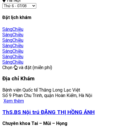
Hà Nội
Đặt lịch khám
Sáng
Chiều
Sáng
Chiều
Sáng
Chiều
Sáng
Chiều
Sáng
Chiều
Sáng
Chiều
Sáng
Chiều
Chọn
và đặt (miễn phí)
Địa chỉ Khám
Bệnh viện Quốc tế Thăng Long Lạc Việt
Số 9 Phan Chu Trinh, quận Hoàn Kiếm, Hà Nội
Xem thêm
ThS.BS Nội trú ĐẶNG THỊ HỒNG ÁNH
Chuyên khoa Tai – Mũi – Họng