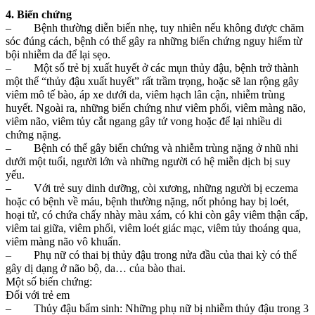
4. Biến chứng
– Bệnh thường diễn biến nhẹ, tuy nhiên nếu không được chăm
sóc đúng cách, bệnh có thể gây ra những biến chứng nguy hiểm từ
bội nhiễm da để lại sẹo.
– Một số trẻ bị xuất huyết ở các mụn thủy đậu, bệnh trở thành
một thể “thủy đậu xuất huyết” rất trầm trọng, hoặc sẽ lan rộng gây
viêm mô tế bào, áp xe dưới da, viêm hạch lân cận, nhiễm trùng
huyết. Ngoài ra, những biến chứng như viêm phổi, viêm màng não,
viêm não, viêm tủy cắt ngang gây tử vong hoặc để lại nhiều di
chứng nặng.
– Bệnh có thể gây biến chứng và nhiễm trùng nặng ở nhũ nhi
dưới một tuổi, người lớn và những người có hệ miễn dịch bị suy
yếu.
– Với trẻ suy dinh dưỡng, còi xương, những người bị eczema
hoặc có bệnh về máu, bệnh thường nặng, nốt phỏng hay bị loét,
hoại tử, có chứa chấy nhày màu xám, có khi còn gây viêm thận cấp,
viêm tai giữa, viêm phổi, viêm loét giác mạc, viêm tủy thoáng qua,
viêm màng não vô khuẩn.
– Phụ nữ có thai bị thủy đậu trong nửa đầu của thai kỳ có thể
gây dị dạng ở não bộ, da… của bào thai.
Một số biến chứng:
Đối với trẻ em
– Thủy đậu bẩm sinh: Những phụ nữ bị nhiễm thủy đậu trong 3