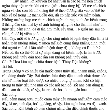
Tuy nhiên, lời khuyên tốt nhất vẫn là các bà mẹ nên chích
ngừa thủy đậu trước khi có con (nếu chưa từng bị). Vì mẹ có chích
ngừa và cho con bú thì kháng thể sẽ theo đường sữa vào cơ thể bé,
bảo vệ bé trong 12 tháng đầu đời, dù có tiếp xúc với mầm bệnh.
Những trường hợp mẹ chưa chích ngừa nhưng bị nhiễm bệnh trong
3 tháng đầu của thai kỳ sẽ ảnh hưởng nặng nề cho thai nhi như bị
thủy đậu bẩm sinh, đa dị tật, tim, mắt, sảy thai… Người mẹ sau đó
cũng rất dễ bị viêm phổi.
Gần đây, một số trường hợp cho rằng mình bị bệnh thủy đậu lần 2 là
hoàn toàn không đúng. Y khoa thế giới cũng từng khẳng định, một
đời người chỉ có 1 lần nhiễm bệnh thủy đậu, không có lần thứ 2.
Nếu có, thì có thể đó là sự nhận dạng sai bệnh, hoặc là lần trước
không phải thủy đậu hoặc lần sau không phải thủy đậu.
Câu 3: Hoa kim ngân chữa được bệnh Thủy Đậu không?
Trả lời:
Trong Đông y có nhiều bài thuốc chữa thủy đậu nhanh nhất, không
cần dùng thuốc Tây. Bài thuốc chữa thủy đậu nhanh nhất được bào
chế từ nhiều loại thảo dược có nhiều trong tự nhiên. Khi có hiện
tượng bị thủy đậu nhẹ như có các nốt ban đỏ, sốt nhẹ bạn dùng lá
dâu, cam thảo đất, rễ sậy, lá tre, cúc hoa, kim ngân hoa, kinh giới.
Sắc uống.
Nếu bệnh nặng hơn, thuốc chữa thủy đậu nhanh nhất gồm cam thảo
dây, lá tre, sinh địa, hoàng đằng, rễ sậy, kim ngân hoa, vỏ đậu xanh.
Sắc uống. Khi bệnh có biến chứng nặng cần điều chỉnh thuốc cho