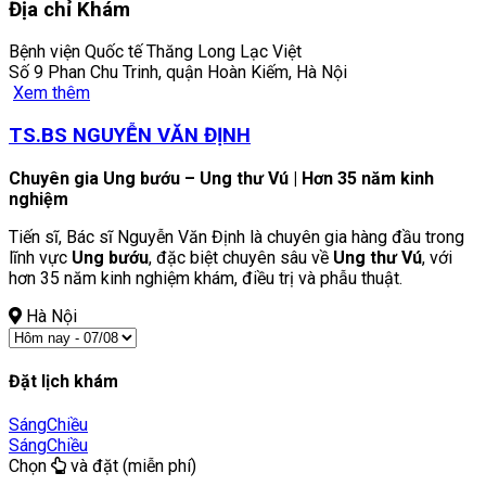
Địa chỉ Khám
Bệnh viện Quốc tế Thăng Long Lạc Việt
Số 9 Phan Chu Trinh, quận Hoàn Kiếm, Hà Nội
Xem thêm
TS.BS NGUYỄN VĂN ĐỊNH
Chuyên gia Ung bướu – Ung thư Vú | Hơn 35 năm kinh
nghiệm
Tiến sĩ, Bác sĩ Nguyễn Văn Định là chuyên gia hàng đầu trong
lĩnh vực
Ung bướu
, đặc biệt chuyên sâu về
Ung thư Vú
, với
hơn 35 năm kinh nghiệm khám, điều trị và phẫu thuật.
Hà Nội
Đặt lịch khám
Sáng
Chiều
Sáng
Chiều
Chọn
và đặt (miễn phí)