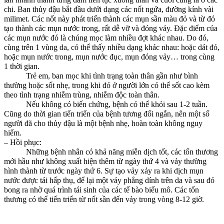
chi. Ban thủy đậu bắt đầu dưới dạng các nốt ngứa, đường kính vài
milimet. Các nốt này phát triển thành các mụn sần màu đỏ và từ đó
tạo thành các mụn nước trong, rất dễ vỡ và đóng vảy. Đặc điểm của
các mụn nước đó là chúng mọc làm nhiều đợt khác nhau. Do đó,
cùng trên 1 vùng da, có thể thấy nhiều dạng khác nhau: hoặc dát đỏ,
hoặc mụn nước trong, mụn nước đục, mụn đóng vảy… trong cùng
1 thời gian.
Trẻ em, ban mọc khi tình trạng toàn thân gần như bình
thường hoặc sốt nhẹ, trong khi đó ở người lớn có thể sốt cao kèm
theo tình trạng nhiễm trùng, nhiễm độc toàn thân.
Nếu không có biến chứng, bệnh có thể khỏi sau 1-2 tuần.
Cũng do thời gian tiến triển của bệnh tương đối ngắn, nên một số
người đã cho thủy đậu là một bệnh nhẹ, hoàn toàn không nguy
hiểm.
– Hồi phục:
Những bệnh nhân có khả năng miễn dịch tốt, các tổn thương
mới hầu như không xuất hiện thêm từ ngày thứ 4 và vảy thường
hình thành từ trước ngày thứ 6. Sự tạo vảy xảy ra khi dịch mụn
nước được tái hấp thụ, để lại một vảy phẳng dính trên da và sau đó
bong ra nhờ quá trình tái sinh của các tế bào biểu mô. Các tổn
thương có thể tiến triển từ nốt sần đến vảy trong vòng 8-12 giờ.