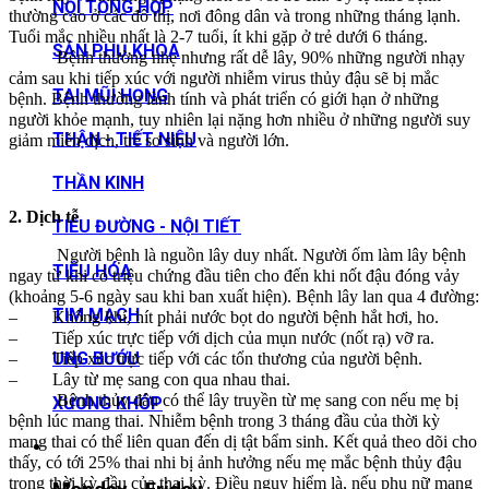
NỘI TỔNG HỢP
thường cao ở các đô thị, nơi đông dân và trong những tháng lạnh.
Tuổi mắc nhiều nhất là 2-7 tuổi, ít khi gặp ở trẻ dưới 6 tháng.
SẢN PHỤ KHOA
Bệnh thường nhẹ nhưng rất dễ lây, 90% những người nhạy
cảm sau khi tiếp xúc với người nhiễm virus thủy đậu sẽ bị mắc
TAI MŨI HỌNG
bệnh. Bệnh thường lành tính và phát triển có giới hạn ở những
người khỏe mạnh, tuy nhiên lại nặng hơn nhiều ở những người suy
THẬN - TIẾT NIỆU
giảm miễn dịch, trẻ sơ sinh và người lớn.
THẦN KINH
2. Dịch tễ
TIỂU ĐƯỜNG - NỘI TIẾT
Người bệnh là nguồn lây duy nhất. Người ốm làm lây bệnh
TIÊU HÓA
ngay từ khi có triệu chứng đầu tiên cho đến khi nốt đậu đóng vảy
(khoảng 5-6 ngày sau khi ban xuất hiện). Bệnh lây lan qua 4 đường:
TIM MẠCH
– Không khí, hít phải nước bọt do người bệnh hắt hơi, ho.
– Tiếp xúc trực tiếp với dịch của mụn nước (nốt rạ) vỡ ra.
UNG BƯỚU
– Tiếp xúc trực tiếp với các tổn thương của người bệnh.
– Lây từ mẹ sang con qua nhau thai.
Bệnh thủy đậu có thể lây truyền từ mẹ sang con nếu mẹ bị
XƯƠNG KHỚP
bệnh lúc mang thai. Nhiễm bệnh trong 3 tháng đầu của thời kỳ
mang thai có thể liên quan đến dị tật bẩm sinh. Kết quả theo dõi cho
thấy, có tới 25% thai nhi bị ảnh hưởng nếu mẹ mắc bệnh thủy đậu
trong thời kỳ đầu của thai kỳ. Điều nguy hiểm là, nếu phụ nữ mang