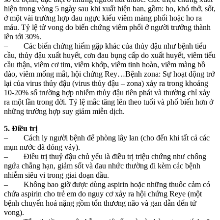
hiện trong vòng 5 ngày sau khi xuất hiện ban, gồm: ho, khó thở, sốt,
ở một vài trường hợp đau ngực kiểu viêm màng phổi hoặc ho ra
máu. Tỷ lệ tử vong do biến chứng viêm phổi ở người trưởng thành
lên tới 30%.
– Các biến chứng hiếm gặp khác của thủy đậu như bệnh tiểu
cầu, thủy đậu xuất huyết, cơn đau bụng cấp do xuất huyết, viêm tiểu
cầu thận, viêm cơ tim, viêm khớp, viêm tinh hoàn, viêm màng bồ
đào, viêm mống mắt, hội chứng Rey…Bệnh zona: Sự hoạt động trở
lại của virus thủy đậu (virus thủy đậu – zona) xảy ra trong khoảng
10-20% số trường hợp nhiễm thủy đậu tiên phát và thường chỉ xảy
ra một lần trong đời. Tỷ lệ mắc tăng lên theo tuổi và phổ biến hơn ở
những trường hợp suy giảm miễn dịch.
5. Điều trị
– Cách ly người bệnh để phòng lây lan (cho đến khi tất cả các
mụn nước đã đóng vảy).
– Điều trị thuỷ đậu chủ yếu là điều trị triệu chứng như chống
ngứa chẳng hạn, giảm sốt và đau nhức thường đi kèm các bệnh
nhiễm siêu vi trong giai đoạn đầu.
– Không bao giờ được dùng aspirin hoặc những thuốc cảm có
chứa aspirin cho trẻ em do nguy cơ xảy ra hội chứng Reye (một
bệnh chuyển hoá nặng gồm tổn thương não và gan dẫn đến tử
vong).