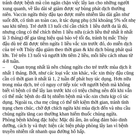
tránh được bệnh mà còn ngăn chặn việc lây lan cho những người
xung quanh, về lâu dài sẽ giảm được sự bùng phát dịch thường
niên. Vaccin ngừa thủy đậu tạo được miễn nhiễm lâu dài gần như
suốt đời, có tính an toàn cao, ít tác dụng phụ (chỉ khoảng 5% sốt nhẹ
sau khi tiêm). Trẻ dưới 13 tuổi chỉ cần chích 1 liều dưới da là đủ,
nhưng cũng có thể chích thêm 1 liều nữa (cách liều thứ nhất ít nhất
là 3 tháng) để gia tăng hiệu quả bảo vệ tối đa, tránh bị mắc Thủy
đậu dù trẻ đã được tiêm ngừa 1 liều vắc xin trước đó, do miễn dịch
của trẻ với Thủy đậu giảm theo thời gian & khi dịch bùng phát quá
lớn. Trẻ trên 13 tuổi và người lớn tiêm 2 liều, mỗi liều cách nhau từ
4-8 tuần.
– Quan trọng nhất là nên chủng ngừa cho trẻ trước mùa dịch ít
nhất 1 tháng. Bởi, như các loại vắc xin khác, vắc xin thủy đậu cũng
cần có thời gian ít nhất là 1, 2 tuần để phát huy tác dụng. Hơn nữa
trong mùa dịch, trẻ có nguy cơ tiếp xúc với người bệnh mà không
biết vì bệnh có thể lây lan trước khi có triệu chứng nên đôi khi vẫn
có thể mắc bệnh do đã bị nhiễm bệnh mà vắc-xin chưa kịp có tác
dụng. Ngoài ra, cha mẹ cũng có thể tiết kiệm thời gian, tránh tình
trạng chen chúc, chờ đợi chích ngừa khi mùa dịch đến và nhu cầu
chủng ngừa tăng cao thường khan hiếm thuốc chủng ngừa.
Phòng bệnh không đặc hiệu: Mặc đủ ấm, ăn uống đảm bảo dinh
dưỡng, cách ly và thực hiện các biện pháp phòng lây lan vì bệnh
truyền nhiễm rất nhanh qua đường hô hấp.