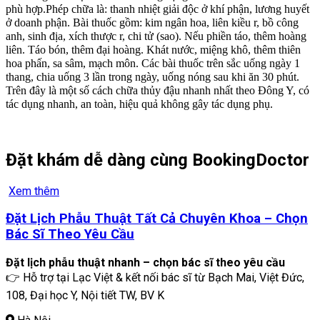
phù hợp.Phép chữa là: thanh nhiệt giải độc ở khí phận, lương huyết
ở doanh phận. Bài thuốc gồm: kim ngân hoa, liên kiều r, bồ công
anh, sinh địa, xích thược r, chi tử (sao). Nếu phiền táo, thêm hoàng
liên. Táo bón, thêm đại hoàng. Khát nước, miệng khô, thêm thiên
hoa phấn, sa sâm, mạch môn. Các bài thuốc trên sắc uống ngày 1
thang, chia uống 3 lần trong ngày, uống nóng sau khi ăn 30 phút.
Trên đây là một số cách chữa thủy đậu nhanh nhất theo Đông Y, có
tác dụng nhanh, an toàn, hiệu quả không gây tác dụng phụ.
Đặt khám dễ dàng cùng BookingDoctor
Xem thêm
Đặt Lịch Phẫu Thuật Tất Cả Chuyên Khoa – Chọn
Bác Sĩ Theo Yêu Cầu
Đặt lịch phẫu thuật nhanh – chọn bác sĩ theo yêu cầu
👉 Hỗ trợ tại Lạc Việt & kết nối bác sĩ từ Bạch Mai, Việt Đức,
108, Đại học Y, Nội tiết TW, BV K