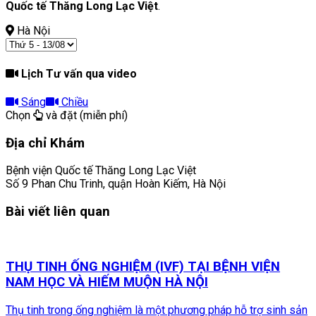
Quốc tế Thăng Long Lạc Việt
.
Hà Nội
Lịch Tư vấn qua video
Sáng
Chiều
Chọn
và đặt (miễn phí)
Địa chỉ Khám
Bệnh viện Quốc tế Thăng Long Lạc Việt
Số 9 Phan Chu Trinh, quận Hoàn Kiếm, Hà Nội
Bài viết liên quan
THỤ TINH ỐNG NGHIỆM (IVF) TẠI BỆNH VIỆN
NAM HỌC VÀ HIẾM MUỘN HÀ NỘI
Thụ tinh trong ống nghiệm là một phương pháp hỗ trợ sinh sản