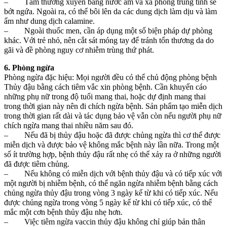
– Tắm thường xuyên bằng nước ấm và xà phòng trung tính sẽ
bớt ngứa. Ngoài ra, có thể bôi lên da các dung dịch làm dịu và làm
ẩm như dung dịch calamine.
– Ngoài thuốc men, cần áp dụng một số biện pháp dự phòng
khác. Với trẻ nhỏ, nên cắt sát móng tay để tránh tổn thương da do
gãi và đề phòng nguy cơ nhiễm trùng thứ phát.
6. Phòng ngừa
Phòng ngừa đặc hiệu: Mọi người đều có thể chủ động phòng bệnh
Thủy đậu bằng cách tiêm vắc xin phòng bệnh. Cần khuyến cáo
những phụ nữ trong độ tuổi mang thai, hoặc dự định mang thai
trong thời gian này nên đi chích ngừa bệnh. Sản phẩm tạo miễn dịch
trong thời gian rất dài và tác dụng bảo vệ vẫn còn nếu người phụ nữ
chích ngừa mang thai nhiều năm sau đó.
– Nếu đã bị thủy đậu hoặc đã được chủng ngừa thì cơ thể được
miễn dịch và được bảo vệ không mắc bệnh này lần nữa. Trong một
số ít trường hợp, bệnh thủy đậu rất nhẹ có thể xảy ra ở những người
đã được tiêm chủng.
– Nếu không có miễn dịch với bệnh thủy đậu và có tiếp xúc với
một người bị nhiễm bệnh, có thể ngăn ngừa nhiễm bệnh bằng cách
chủng ngừa thủy đậu trong vòng 3 ngày kể từ khi có tiếp xúc. Nếu
được chủng ngừa trong vòng 5 ngày kể từ khi có tiếp xúc, có thể
mắc một cơn bệnh thủy đậu nhẹ hơn.
– Việc tiêm ngừa vaccin thủy đậu không chỉ giúp bản thân