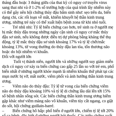
tháng đầu hoặc 3 tháng giữa của thai kỳ có nguy cơ truyền virus
sang thai nhi và ở 1-2% số trường hợp của quá trình lây nhiễm này
có thể gây nên hội chứng thủy đậu bẩm sinh như: sẹo trên da, biến
dạng chi, các rối loạn về mắt, khiếm khuyết hệ thần kinh trung
ương, những trẻ này có thể xuất hiện bệnh zona từ khi nhỏ tuổi.
– Trẻ nhũ nhi: Tỷ lệ biến chứng cao hơn, trẻ sinh ra ở người mẹ
bị mắc thủy đậu trong những ngày cận sinh có nguy cơ mắc thủy
đậu sơ sinh, nếu không được điều trị dự phòng bằng kháng thể thụ
động, tỷ lệ mắc thủy đậu sơ sinh khoảng 17% và tỷ lệ chết/mắc
khoảng 13%, tử vong thường do thủy đậu lan tỏa, tổn thương não
hoặc do bội nhiễm vi khuẩn.
Đối với người lớn
Tuổi vị thành niên, người lớn và những người suy giảm miễn
dịch có nguy cơ xảy ra biến chứng cao gấp 25 lần so với trẻ em, phổ
biến nhất ở những người khỏe mạnh là nhiễm khuẩn thứ phát tại các
mụn nước bị vỡ, mất nước, viêm phổi và ảnh hưởng thần kinh trung
ương.
– Viêm não do thủy đậu: Tỷ lệ tử vong của biến chứng viêm
não do thủy đậu khoảng 10% và tỷ lệ di chứng lâu dài lên tới 15%
số bệnh nhân sống sót. Các biến chứng thần kinh trung ương hiếm
gặp khác như viêm màng não vô khuẩn, viêm tủy cắt ngang, co giật
do sốt, hội chứng guillain-barré.
– Biến chứng hô hấp: phổ biến ở người lớn, chiếm tỷ lệ tới 20%
số ca bệnh, đặc biệt ở những người hút thuốc. Các triệu chứng xuất