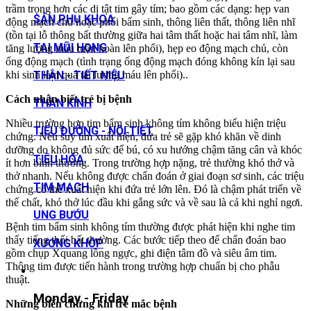
trầm trọng hơn các dị tật tim gây tím; bao gồm các dạng: hẹp van
SẢN PHỤ KHOA
động mạch chủ hoặc phổi bẩm sinh, thông liên thất, thông liên nhĩ
(tồn tại lỗ thông bất thường giữa hai tâm thất hoặc hai tâm nhĩ, làm
TAI MŨI HỌNG
tăng lượng máu tuần hoàn lên phổi), hẹp eo động mạch chủ, còn
ống động mạch (tình trạng ống động mạch đóng không kín lại sau
khi sinh làm quá tải lượng máu lên phổi)..
THẬN - TIẾT NIỆU
Cách nhận biết trẻ bị bệnh
THẦN KINH
Nhiều trường hợp tim bẩm sinh không tím không biểu hiện triệu
TIỂU ĐƯỜNG - NỘI TIẾT
chứng. Nếu suy tim xuất hiện, đứa trẻ sẽ gặp khó khăn về dinh
dưỡng do không đủ sức để bú, có xu hướng chậm tăng cân và khóc
TIÊU HÓA
ít hơn bình thường. Trong trường hợp nặng, trẻ thường khó thở và
thở nhanh. Nếu không được chẩn đoán ở giai đoạn sơ sinh, các triệu
TIM MẠCH
chứng có thể xuất hiện khi đứa trẻ lớn lên. Đó là chậm phát triển về
thể chất, khó thở lúc đầu khi gắng sức và về sau là cả khi nghỉ ngơi.
UNG BƯỚU
Bệnh tim bẩm sinh không tím thường được phát hiện khi nghe tim
thấy tiếng thổi bất thường. Các bước tiếp theo để chẩn đoán bao
XƯƠNG KHỚP
gồm chụp Xquang lồng ngực, ghi điện tâm đồ và siêu âm tim.
Thông tim được tiến hành trong trường hợp chuẩn bị cho phẫu
thuật.
Monday - Friday
Những biến chứng khi trẻ mắc bệnh