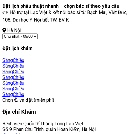
Đặt lịch phẫu thuật nhanh – chọn bác sĩ theo yêu cầu
👉 Hỗ trợ tại Lạc Việt & kết nối bác sĩ từ Bạch Mai, Việt Đức,
108, Đại học Y, Nội tiết TW, BV K
Hà Nội
Đặt lịch khám
Sáng
Chiều
Sáng
Chiều
Sáng
Chiều
Sáng
Chiều
Sáng
Chiều
Sáng
Chiều
Sáng
Chiều
Chọn
và đặt (miễn phí)
Địa chỉ Khám
Bệnh viện Quốc tế Thăng Long Lạc Việt
Số 9 Phan Chu Trinh, quận Hoàn Kiếm, Hà Nội