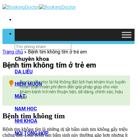
Skip
to
content
Tìm kiếm
Trang chủ
»
Bệnh tim không tím ở trẻ em
Chuyên khoa
Bệnh tim không tím ở trẻ em
DA LIỄU
BookingDoctor là Hệ thống đặt lịch hẹn khám trực tuyến
HIẾM MUỘN
hoàn toàn miễn phí đem đến giải pháp giúp cho việc
khám bệnh trở nên thuận tiện, dễ dàng, chính xác, hiệu
MẮT
quả
NAM HỌC
Bệnh tim không tím
NHI KHOA
Bệnh tim không tím là những dị tật bẩm sinh tim không gây triệu
NỘI TỔNG HỢP
chứng tím. Loại bệnh tim bẩm sinh này thường gặp hơn nhưng ít