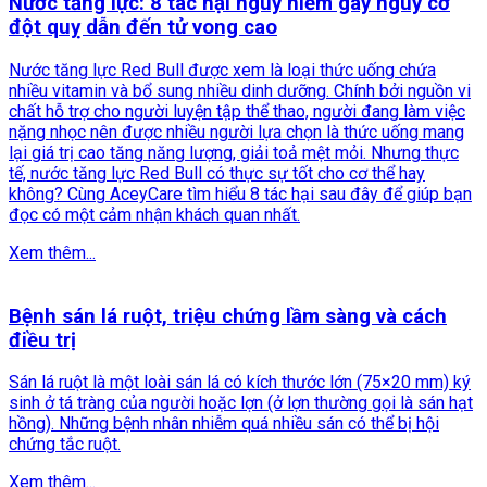
Nước tăng lực: 8 tác hại nguy hiểm gây nguy cơ
đột quỵ dẫn đến tử vong cao
Nước tăng lực Red Bull được xem là loại thức uống chứa
nhiều vitamin và bổ sung nhiều dinh dưỡng. Chính bởi nguồn vi
chất hỗ trợ cho người luyện tập thể thao, người đang làm việc
nặng nhọc nên được nhiều người lựa chọn là thức uống mang
lại giá trị cao tăng năng lượng, giải toả mệt mỏi. Nhưng thực
tế, nước tăng lực Red Bull có thực sự tốt cho cơ thể hay
không? Cùng AceyCare tìm hiểu 8 tác hại sau đây để giúp bạn
đọc có một cảm nhận khách quan nhất.
Xem thêm...
Bệnh sán lá ruột, triệu chứng lầm sàng và cách
điều trị
Sán lá ruột là một loài sán lá có kích thước lớn (75×20 mm) ký
sinh ở tá tràng của người hoặc lợn (ở lợn thường gọi là sán hạt
hồng). Những bệnh nhân nhiễm quá nhiều sán có thể bị hội
chứng tắc ruột.
Xem thêm...