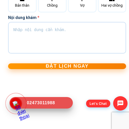
Bản thân
Chồng
Vợ
Hai vợ chồng
Nội dung khám
*
ĐẶT LỊCH NGAY
02473011988
Let's Chat