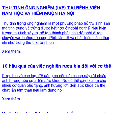
THỤ TINH ỐNG NGHIỆM (IVF) TẠI BỆNH VIỆN
NAM HỌC VÀ HIẾM MUỘN HÀ NỘI
Thụ tinh trong ống nghiệm là một phương pháp hỗ trợ sinh sản
mà tinh trùng và trứng được kết hợp ở ngoài cơ thể. Nếu hiện
tượng thụ tinh xảy ra, sẽ tạo thành phôi, sau đó phôi được
chuyển vào buồng tử cung. Phôi làm tổ và phát triển thành thai
nhi như trong thụ thai tự nhiên.
Xem thêm...
10 hậu quả của việc nghiện rượu bia đối với cơ thể
Rượu bia và các loại đồ uống có cồn nói chung gây rất nhiều
ảnh hưởng tiêu cực đến sức khỏe. Nó có thể gây tác hại cho
nhiều cơ quan phủ tạng, ảnh hưởng lớn đến sức khỏe cả thể
chất lẫn tâm thần nếu lạm dụng nó.
Xem thêm...