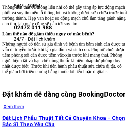
8AM - 10PM
Thông liên thất và thông liên nhĩ có thể gây tăng áp lực động mạch
phổi và suy tim nếu lỗ thông lớn và không được sửa chữa trước tuổi
trưởng thành. Hẹp van hoặc eo động mạch chủ làm tăng gánh nặng
cho tim, lâu ngày cũng sẽ dẫn tới suy tim.
02473 011 988
Làm thế nào để giảm thiểu nguy cơ mắc bệnh?
24/7 - Đặt lịch khám
Những người có tiền sử gia đình về bệnh tim bẩm sinh cần được tư
vấn di truyền trước khi lập gia đình và sinh con. Phụ nữ chưa được
tiêm phòng sởi cần được tiêm vắc-xin trước khi mang thai. Phòng
ngừa bệnh tật và hạn chế dùng thuốc là biện pháp dự phòng duy
nhất được biết. Trước khi tiến hành phẫu thuật sửa chữa dị tật, có
thể giảm bớt triệu chứng bằng thuốc lợi tiểu hoặc digitalis.
Đặt khám dễ dàng cùng BookingDoctor
Xem thêm
Đặt Lịch Phẫu Thuật Tất Cả Chuyên Khoa – Chọn
Bác Sĩ Theo Yêu Cầu