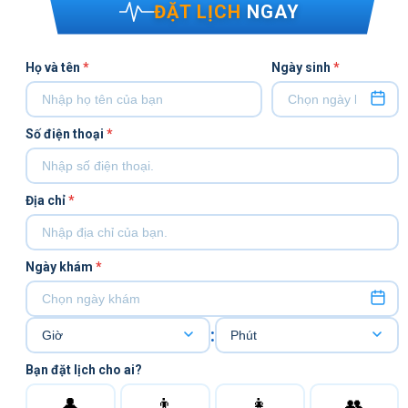
ĐẶT LỊCH
NGAY
Họ và tên
*
Ngày sinh
*
Số điện thoại
*
Địa chỉ
*
Ngày khám
*
:
Bạn đặt lịch cho ai?
👤
👨
👩
👥