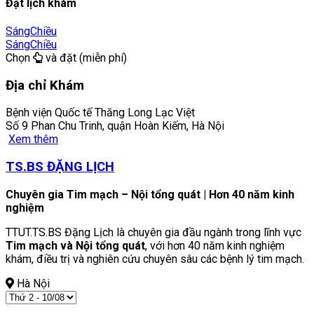
Đặt lịch khám
Sáng
Chiều
Sáng
Chiều
Chọn
và đặt (miễn phí)
Địa chỉ Khám
Bệnh viện Quốc tế Thăng Long Lạc Việt
Số 9 Phan Chu Trinh, quận Hoàn Kiếm, Hà Nội
Xem thêm
TS.BS ĐẶNG LỊCH
Chuyên gia Tim mạch – Nội tổng quát | Hơn 40 năm kinh
nghiệm
TTUT.TS.BS Đặng Lịch là chuyên gia đầu ngành trong lĩnh vực
Tim mạch và Nội tổng quát
, với hơn 40 năm kinh nghiệm
khám, điều trị và nghiên cứu chuyên sâu các bệnh lý tim mạch.
Hà Nội