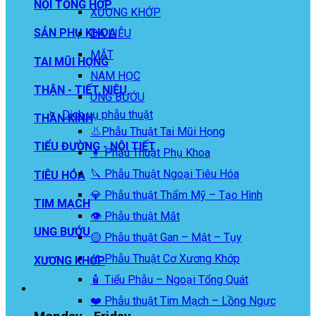
NỘI TỔNG HỢP
XƯƠNG KHỚP
SẢN PHỤ KHOA
DA LIỄU
MẮT
TAI MŨI HỌNG
NAM HỌC
THẬN - TIẾT NIỆU
UNG BƯỚU
Dịch vụ phẫu thuật
THẦN KINH
👃Phẫu Thuật Tai Mũi Họng
TIỂU ĐƯỜNG - NỘI TIẾT
👩 Phẫu Thuật Phụ Khoa
🔪 Phẫu Thuật Ngoại Tiêu Hóa
TIÊU HÓA
💎 Phẫu thuật Thẩm Mỹ – Tạo Hình
TIM MẠCH
👁️ Phẫu thuật Mắt
UNG BƯỚU
🟡 Phẫu thuật Gan – Mật – Tụy
🦴 Phẫu Thuật Cơ Xương Khớp
XƯƠNG KHỚP
🧴 Tiểu Phẫu – Ngoại Tổng Quát
❤️ Phẫu thuật Tim Mạch – Lồng Ngực