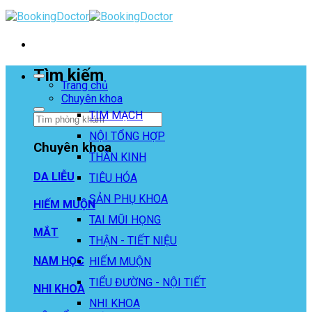
Skip
to
content
Tìm kiếm
Trang chủ
Chuyên khoa
TIM MẠCH
NỘI TỔNG HỢP
Chuyên khoa
THẦN KINH
DA LIỄU
TIÊU HÓA
SẢN PHỤ KHOA
HIẾM MUỘN
TAI MŨI HỌNG
MẮT
THẬN - TIẾT NIỆU
NAM HỌC
HIẾM MUỘN
TIỂU ĐƯỜNG - NỘI TIẾT
NHI KHOA
NHI KHOA