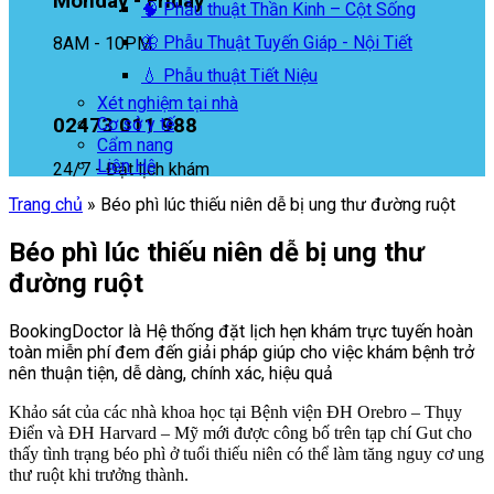
Monday - Friday
🧠 Phẫu thuật Thần Kinh – Cột Sống
🦋 Phẫu Thuật Tuyến Giáp - Nội Tiết
8AM - 10PM
💧 Phẫu thuật Tiết Niệu
Xét nghiệm tại nhà
02473 011 988
Cơ sở y tế
Cẩm nang
Liên Hệ
24/7 - Đặt lịch khám
Trang chủ
»
Béo phì lúc thiếu niên dễ bị ung thư đường ruột
Béo phì lúc thiếu niên dễ bị ung thư
đường ruột
BookingDoctor là Hệ thống đặt lịch hẹn khám trực tuyến hoàn
toàn miễn phí đem đến giải pháp giúp cho việc khám bệnh trở
nên thuận tiện, dễ dàng, chính xác, hiệu quả
Khảo sát của các nhà khoa học tại Bệnh viện ĐH Orebro – Thụy
Điển và ĐH Harvard – Mỹ mới được công bố trên tạp chí Gut cho
thấy tình trạng béo phì ở tuổi thiếu niên có thể làm tăng nguy cơ ung
thư ruột khi trưởng thành.