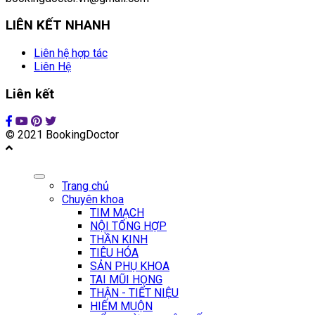
LIÊN KẾT NHANH
Liên hệ hợp tác
Liên Hệ
Liên kết
© 2021 BookingDoctor
Trang chủ
Chuyên khoa
TIM MẠCH
NỘI TỔNG HỢP
THẦN KINH
TIÊU HÓA
SẢN PHỤ KHOA
TAI MŨI HỌNG
THẬN - TIẾT NIỆU
HIẾM MUỘN