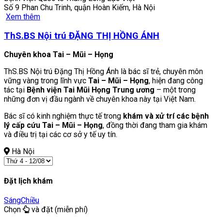
Số 9 Phan Chu Trinh, quận Hoàn Kiếm, Hà Nội
Xem thêm
ThS.BS Nội trú ĐẶNG THỊ HỒNG ÁNH
Chuyên khoa Tai – Mũi – Họng
ThS.BS Nội trú Đặng Thị Hồng Ánh là bác sĩ trẻ, chuyên môn
vững vàng trong lĩnh vực
Tai – Mũi – Họng
, hiện đang công
tác tại
Bệnh viện Tai Mũi Họng Trung ương
– một trong
những đơn vị đầu ngành về chuyên khoa này tại Việt Nam.
Bác sĩ có kinh nghiệm thực tế trong
khám và xử trí các bệnh
lý cấp cứu Tai – Mũi – Họng
, đồng thời đang tham gia khám
và điều trị tại các cơ sở y tế uy tín.
Hà Nội
Đặt lịch khám
Sáng
Chiều
Chọn
và đặt (miễn phí)