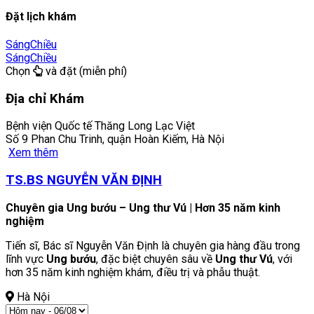
Đặt lịch khám
Sáng
Chiều
Sáng
Chiều
Chọn
và đặt (miễn phí)
Địa chỉ Khám
Bệnh viện Quốc tế Thăng Long Lạc Việt
Số 9 Phan Chu Trinh, quận Hoàn Kiếm, Hà Nội
Xem thêm
TS.BS NGUYỄN VĂN ĐỊNH
Chuyên gia Ung bướu – Ung thư Vú | Hơn 35 năm kinh
nghiệm
Tiến sĩ, Bác sĩ Nguyễn Văn Định là chuyên gia hàng đầu trong
lĩnh vực
Ung bướu
, đặc biệt chuyên sâu về
Ung thư Vú
, với
hơn 35 năm kinh nghiệm khám, điều trị và phẫu thuật.
Hà Nội