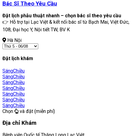
Bác Sĩ Theo Yêu Cầu
Đặt lịch phẫu thuật nhanh – chọn bác sĩ theo yêu cầu
👉 Hỗ trợ tại Lạc Việt & kết nối bác sĩ từ Bạch Mai, Việt Đức,
108, Đại học Y, Nội tiết TW, BV K
Hà Nội
Đặt lịch khám
Sáng
Chiều
Sáng
Chiều
Sáng
Chiều
Sáng
Chiều
Sáng
Chiều
Sáng
Chiều
Sáng
Chiều
Chọn
và đặt (miễn phí)
Địa chỉ Khám
Bệnh viện Quốc tế Thăng Long Lạc Việt