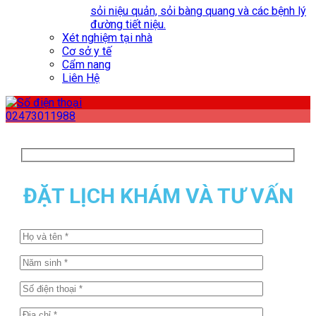
sỏi niệu quản, sỏi bàng quang và các bệnh lý
đường tiết niệu.
Xét nghiệm tại nhà
Cơ sở y tế
Cẩm nang
Liên Hệ
02473011988
ĐẶT LỊCH KHÁM VÀ TƯ VẤN