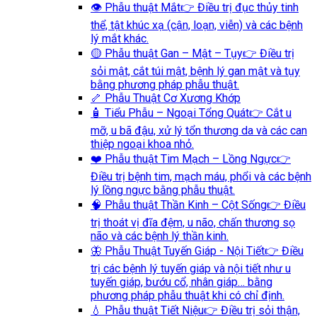
👁️ Phẫu thuật Mắt
👉 Điều trị đục thủy tinh
thể, tật khúc xạ (cận, loạn, viễn) và các bệnh
lý mắt khác.
🟡 Phẫu thuật Gan – Mật – Tụy
👉 Điều trị
sỏi mật, cắt túi mật, bệnh lý gan mật và tụy
bằng phương pháp phẫu thuật.
🦴 Phẫu Thuật Cơ Xương Khớp
🧴 Tiểu Phẫu – Ngoại Tổng Quát
👉 Cắt u
mỡ, u bã đậu, xử lý tổn thương da và các can
thiệp ngoại khoa nhỏ.
❤️ Phẫu thuật Tim Mạch – Lồng Ngực
👉
Điều trị bệnh tim, mạch máu, phổi và các bệnh
lý lồng ngực bằng phẫu thuật.
🧠 Phẫu thuật Thần Kinh – Cột Sống
👉 Điều
trị thoát vị đĩa đệm, u não, chấn thương sọ
não và các bệnh lý thần kinh.
🦋 Phẫu Thuật Tuyến Giáp - Nội Tiết
👉 Điều
trị các bệnh lý tuyến giáp và nội tiết như u
tuyến giáp, bướu cổ, nhân giáp… bằng
phương pháp phẫu thuật khi có chỉ định.
💧 Phẫu thuật Tiết Niệu
👉 Điều trị sỏi thận,