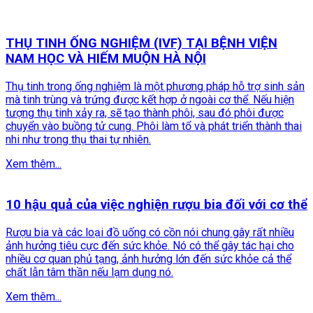
THỤ TINH ỐNG NGHIỆM (IVF) TẠI BỆNH VIỆN
NAM HỌC VÀ HIẾM MUỘN HÀ NỘI
Thụ tinh trong ống nghiệm là một phương pháp hỗ trợ sinh sản
mà tinh trùng và trứng được kết hợp ở ngoài cơ thể. Nếu hiện
tượng thụ tinh xảy ra, sẽ tạo thành phôi, sau đó phôi được
chuyển vào buồng tử cung. Phôi làm tổ và phát triển thành thai
nhi như trong thụ thai tự nhiên.
Xem thêm...
10 hậu quả của việc nghiện rượu bia đối với cơ thể
Rượu bia và các loại đồ uống có cồn nói chung gây rất nhiều
ảnh hưởng tiêu cực đến sức khỏe. Nó có thể gây tác hại cho
nhiều cơ quan phủ tạng, ảnh hưởng lớn đến sức khỏe cả thể
chất lẫn tâm thần nếu lạm dụng nó.
Xem thêm...