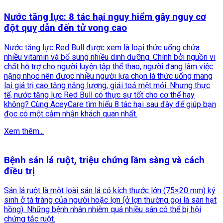
Nước tăng lực: 8 tác hại nguy hiểm gây nguy cơ
đột quỵ dẫn đến tử vong cao
Nước tăng lực Red Bull được xem là loại thức uống chứa
nhiều vitamin và bổ sung nhiều dinh dưỡng. Chính bởi nguồn vi
chất hỗ trợ cho người luyện tập thể thao, người đang làm việc
nặng nhọc nên được nhiều người lựa chọn là thức uống mang
lại giá trị cao tăng năng lượng, giải toả mệt mỏi. Nhưng thực
tế, nước tăng lực Red Bull có thực sự tốt cho cơ thể hay
không? Cùng AceyCare tìm hiểu 8 tác hại sau đây để giúp bạn
đọc có một cảm nhận khách quan nhất.
Xem thêm...
Bệnh sán lá ruột, triệu chứng lầm sàng và cách
điều trị
Sán lá ruột là một loài sán lá có kích thước lớn (75×20 mm) ký
sinh ở tá tràng của người hoặc lợn (ở lợn thường gọi là sán hạt
hồng). Những bệnh nhân nhiễm quá nhiều sán có thể bị hội
chứng tắc ruột.