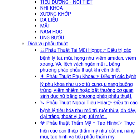
TIỂU ĐƯỜNG - NỘI TIẾT
NHI KHOA
XƯƠNG KHỚP
DA LIỄU
MẮT
NAM HỌC
UNG BƯỚU
Dịch vụ phẫu thuật
👃Phẫu Thuật Tai Mũi Họng
👉 Điều trị các
bệnh lý tai, mũi, họng như viêm amidan, viêm
xoang, VA, lệch vách ngăn mũi… bằng
phương pháp phẫu thuật khi cần thiết.
👩 Phẫu Thuật Phụ Khoa
👉 Điều trị các bệnh
lý phụ khoa như u xơ tử cung, u nang buồng
trứng, viêm nhiễm hoặc bất thường cơ quan
sinh dục nữ bằng phương pháp phẫu thuật.
🔪 Phẫu Thuật Ngoại Tiêu Hóa
👉 Điều trị các
bệnh lý tiêu hóa như mổ trĩ, ruột thừa, dạ dày,
đại tràng, thoát vị bẹn, túi mật…
💎 Phẫu thuật Thẩm Mỹ – Tạo Hình
👉 Thực
hiện các can thiệp thẩm mỹ như cắt mí, nâng
mũi, tạo hình và tiểu phẫu thẩm mỹ.