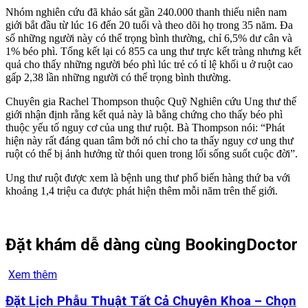
Nhóm nghiên cứu đã khảo sát gần 240.000 thanh thiếu niên nam
giới bắt đầu từ lúc 16 đến 20 tuổi và theo dõi họ trong 35 năm. Đa
số những người này có thể trọng bình thường, chỉ 6,5% dư cân và
1% béo phì. Tổng kết lại có 855 ca ung thư trực kết tràng nhưng kết
quả cho thấy những người béo phì lúc trẻ có tỉ lệ khối u ở ruột cao
gấp 2,38 lần những người có thể trọng bình thường.
Chuyên gia Rachel Thompson thuộc Quỹ Nghiên cứu Ung thư thế
giới nhận định rằng kết quả này là bằng chứng cho thấy béo phì
thuộc yếu tố nguy cơ của ung thư ruột. Bà Thompson nói: “Phát
hiện này rất đáng quan tâm bởi nó chỉ cho ta thấy nguy cơ ung thư
ruột có thể bị ảnh hưởng từ thói quen trong lối sống suốt cuộc đời”.
Ung thư ruột được xem là bệnh ung thư phổ biến hàng thứ ba với
khoảng 1,4 triệu ca được phát hiện thêm mỗi năm trên thế giới.
Đặt khám dễ dàng cùng BookingDoctor
Xem thêm
Đặt Lịch Phẫu Thuật Tất Cả Chuyên Khoa – Chọn