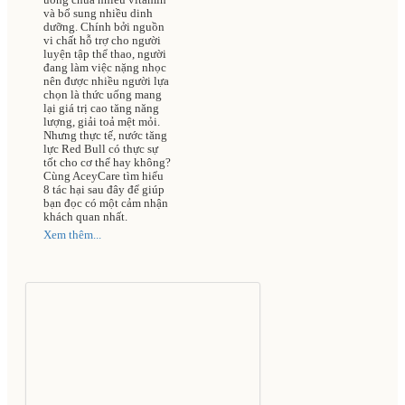
vong cao
và bổ sung nhiều dinh
dưỡng. Chính bởi nguồn
vi chất hỗ trợ cho người
luyện tập thể thao, người
đang làm việc nặng nhọc
nên được nhiều người lựa
chọn là thức uống mang
lại giá trị cao tăng năng
lượng, giải toả mệt mỏi.
Nhưng thực tế, nước tăng
lực Red Bull có thực sự
tốt cho cơ thể hay không?
Cùng AceyCare tìm hiểu
8 tác hại sau đây để giúp
bạn đọc có một cảm nhận
khách quan nhất.
Xem thêm...