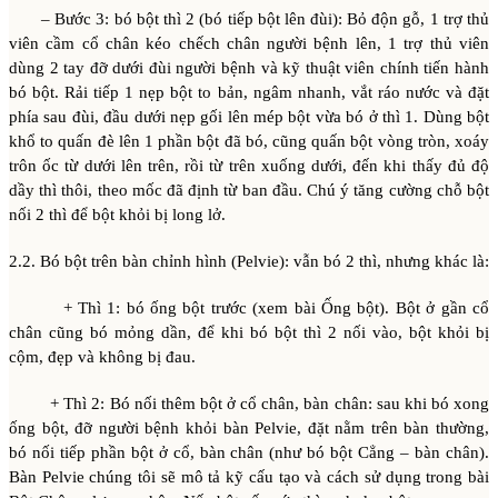
– Bước 3: bó bột thì 2 (bó tiếp bột lên đùi): Bỏ độn gỗ, 1 trợ thủ
viên cầm cổ chân kéo chếch chân người bệnh lên, 1 trợ thủ viên
dùng 2 tay đỡ dưới đùi người bệnh và kỹ thuật viên chính tiến hành
bó bột. Rải tiếp 1 nẹp bột to bản, ngâm nhanh, vắt ráo nước và đặt
phía sau đùi, đầu dưới nẹp gối lên mép bột vừa bó ở thì 1. Dùng bột
khổ to quấn đè lên 1 phần bột đã bó, cũng quấn bột vòng tròn, xoáy
trôn ốc từ dưới lên trên, rồi từ trên xuống dưới, đến khi thấy đủ độ
dầy thì thôi, theo mốc đã định từ ban đầu. Chú ý tăng cường chỗ bột
nối 2 thì để bột khỏi bị long lở.
2.2. Bó bột trên bàn chỉnh hình (Pelvie): vẫn bó 2 thì, nhưng khác là:
+ Thì 1: bó ống bột trước (xem bài Ống bột). Bột ở gần cổ
chân cũng bó mỏng dần, để khi bó bột thì 2 nối vào, bột khỏi bị
cộm, đẹp và không bị đau.
+ Thì 2: Bó nối thêm bột ở cổ chân, bàn chân: sau khi bó xong
ống bột, đỡ người bệnh khỏi bàn Pelvie, đặt nằm trên bàn thường,
bó nối tiếp phần bột ở cổ, bàn chân (như bó bột Cẳng – bàn chân).
Bàn Pelvie chúng tôi sẽ mô tả kỹ cấu tạo và cách sử dụng trong bài