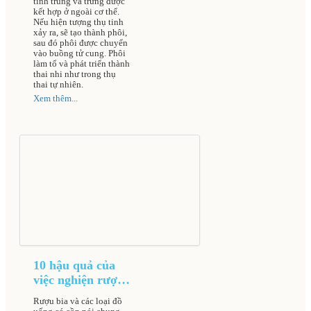
tinh trùng và trứng được
HÀ NỘI
kết hợp ở ngoài cơ thể.
Nếu hiện tượng thụ tinh
xảy ra, sẽ tạo thành phôi,
sau đó phôi được chuyển
vào buồng tử cung. Phôi
làm tổ và phát triển thành
thai nhi như trong thụ
thai tự nhiên.
Xem thêm...
10 hậu quả của
việc nghiện rượu
bia đối với cơ thể
Rượu bia và các loại đồ