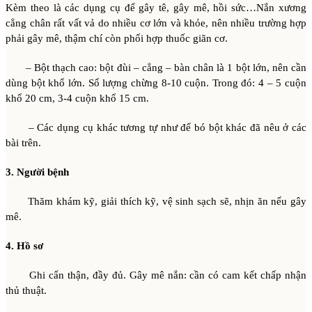
Kèm theo là các dụng cụ để gây tê, gây mê, hồi sức…Nắn xương
cẳng chân rất vất vả do nhiều cơ lớn và khỏe, nên nhiều trường hợp
phải gây mê, thậm chí còn phối hợp thuốc giãn cơ.
– Bột thạch cao: bột đùi – cẳng – bàn chân là 1 bột lớn, nên cần
dùng bột khổ lớn. Số lượng chừng 8-10 cuộn. Trong đó: 4 – 5 cuộn
khổ 20 cm, 3-4 cuộn khổ 15 cm.
– Các dụng cụ khác tương tự như để bó bột khác đã nêu ở các
bài trên.
3. Người bệnh
Thăm khám kỹ, giải thích kỹ, vệ sinh sạch sẽ, nhịn ăn nếu gây
mê.
4. Hồ sơ
Ghi cẩn thận, đầy đủ. Gây mê nắn: cần có cam kết chấp nhận
thủ thuật.