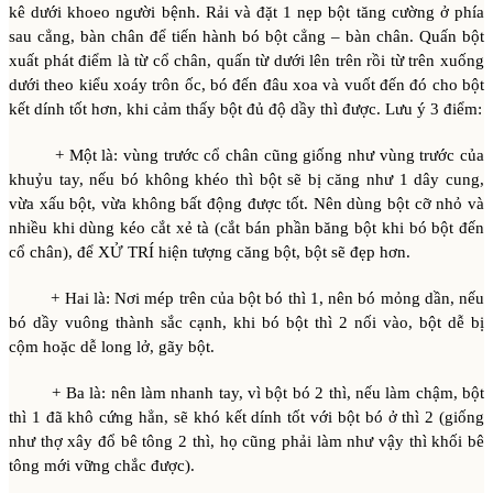
kê dưới khoeo người bệnh. Rải và đặt 1 nẹp bột tăng cường ở phía
sau cẳng, bàn chân để tiến hành bó bột cẳng – bàn chân. Quấn bột
xuất phát điểm là từ cổ chân, quấn từ dưới lên trên rồi từ trên xuống
dưới theo kiểu xoáy trôn ốc, bó đến đâu xoa và vuốt đến đó cho bột
kết dính tốt hơn, khi cảm thấy bột đủ độ dầy thì được. Lưu ý 3 điểm:
+ Một là: vùng trước cổ chân cũng giống như vùng trước của
khuỷu tay, nếu bó không khéo thì bột sẽ bị căng như 1 dây cung,
vừa xấu bột, vừa không bất động được tốt. Nên dùng bột cỡ nhỏ và
nhiều khi dùng kéo cắt xẻ tà (cắt bán phần băng bột khi bó bột đến
cổ chân), để XỬ TRÍ hiện tượng căng bột, bột sẽ đẹp hơn.
+ Hai là: Nơi mép trên của bột bó thì 1, nên bó mỏng dần, nếu
bó dầy vuông thành sắc cạnh, khi bó bột thì 2 nối vào, bột dễ bị
cộm hoặc dễ long lở, gãy bột.
+ Ba là: nên làm nhanh tay, vì bột bó 2 thì, nếu làm chậm, bột
thì 1 đã khô cứng hẳn, sẽ khó kết dính tốt với bột bó ở thì 2 (giống
như thợ xây đổ bê tông 2 thì, họ cũng phải làm như vậy thì khối bê
tông mới vững chắc được).