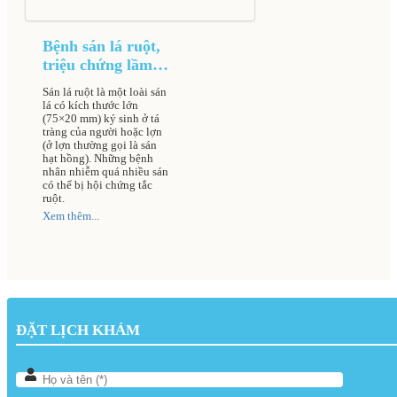
Bệnh sán lá ruột,
triệu chứng lầm
sàng và cách điều
Sán lá ruột là một loài sán
trị
lá có kích thước lớn
(75×20 mm) ký sinh ở tá
tràng của người hoặc lợn
(ở lợn thường gọi là sán
hạt hồng). Những bệnh
nhân nhiễm quá nhiều sán
có thể bị hội chứng tắc
ruột.
Xem thêm...
ĐẶT LỊCH KHÁM