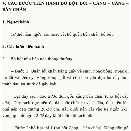
V. CÁC BƯỚC TIẾN HÀNH BÓ BỘT ĐÙI – CẲNG – CẲNG –
BÀN CHÂN
1. Người bệnh
Tư thế nằm ngửa, cởi hoặc cắt bỏ quần bên chân bó bột.
2. Các bước tiến hành
2.1. Bó bột trên bàn nắn thông thường:
– Bước 1: Quấn lót chân bằng giấy vệ sinh, hoặc bông, hoặc đi
bít tất vải Jersey. Vùng khớp gối và cổ chân cần độn lót dầy hơn
tránh đau và sự tỳ đè gây loét.
Đặt dây rạch dọc trước đùi, gối, cẳng bàn chân (cho bột cấp
cứu). Dây rạch dọc nên để dài một chút cả về 2 đầu, đầu trên lên
quá nếp bẹn chừng 20-30 cm, đầu dưới nên cài vào kẽ ngón 2-3,
vòng quanh ngón 2 để dây khỏi tuột khi rạch bột.
– Bước 2: bó bột thì 1 (bó bột Cẳng – bàn chân): Dùng độn gỗ