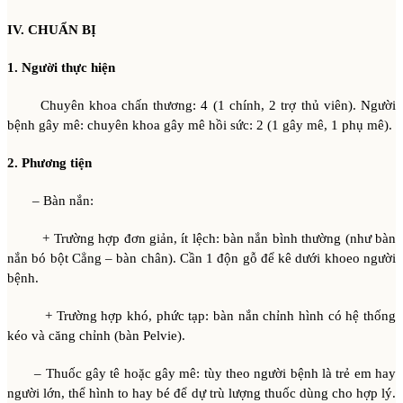
IV. CHUẨN BỊ
1. Người thực hiện
Chuyên khoa chấn thương: 4 (1 chính, 2 trợ thủ viên). Người
bệnh gây mê: chuyên khoa gây mê hồi sức: 2 (1 gây mê, 1 phụ mê).
2. Phương tiện
– Bàn nắn:
+ Trường hợp đơn giản, ít lệch: bàn nắn bình thường (như bàn
nắn bó bột Cẳng – bàn chân). Cần 1 độn gỗ để kê dưới khoeo người
bệnh.
+ Trường hợp khó, phức tạp: bàn nắn chỉnh hình có hệ thống
kéo và căng chỉnh (bàn Pelvie).
– Thuốc gây tê hoặc gây mê: tùy theo người bệnh là trẻ em hay
người lớn, thể hình to hay bé để dự trù lượng thuốc dùng cho hợp lý.