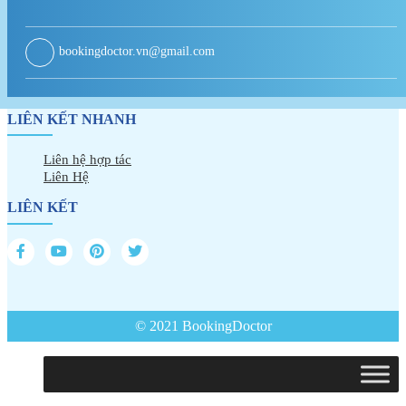
bookingdoctor.vn@gmail.com
LIÊN KẾT NHANH
Liên hệ hợp tác
Liên Hệ
LIÊN KẾT
© 2021 BookingDoctor