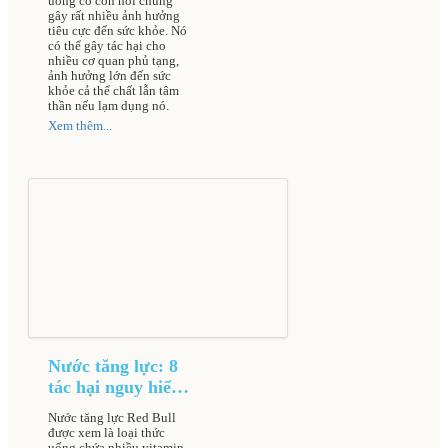
uống có cồn nói chung
gây rất nhiều ảnh hưởng
tiêu cực đến sức khỏe. Nó
có thể gây tác hại cho
nhiều cơ quan phủ tạng,
ảnh hưởng lớn đến sức
khỏe cả thể chất lẫn tâm
thần nếu lạm dụng nó.
Xem thêm...
Nước tăng lực: 8
tác hại nguy hiểm
gây nguy cơ đột
Nước tăng lực Red Bull
quỵ dẫn đến tử
được xem là loại thức
uống chứa nhiều vitamin