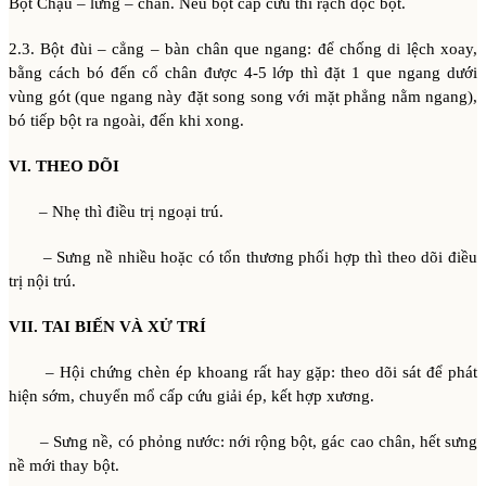
Bột Chậu – lưng – chân. Nếu bột cấp cứu thì rạch dọc bột.
2.3. Bột đùi – cẳng – bàn chân que ngang: để chống di lệch xoay,
bằng cách bó đến cổ chân được 4-5 lớp thì đặt 1 que ngang dưới
vùng gót (que ngang này đặt song song với mặt phẳng nằm ngang),
bó tiếp bột ra ngoài, đến khi xong.
VI. THEO DÕI
– Nhẹ thì điều trị ngoại trú.
– Sưng nề nhiều hoặc có tổn thương phối hợp thì theo dõi điều
trị nội trú.
VII. TAI BIẾN VÀ XỬ TRÍ
– Hội chứng chèn ép khoang rất hay gặp: theo dõi sát để phát
hiện sớm, chuyển mổ cấp cứu giải ép, kết hợp xương.
– Sưng nề, có phỏng nước: nới rộng bột, gác cao chân, hết sưng
nề mới thay bột.