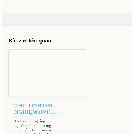
Bài viết liên quan
THỤ TINH ỐNG
NGHIỆM (IVF)
TẠI BỆNH VIỆN
Thụ tinh trong ống
NAM HỌC VÀ
nghiệm là một phương
HIẾM MUỘN
pháp hỗ trợ sinh sản mà