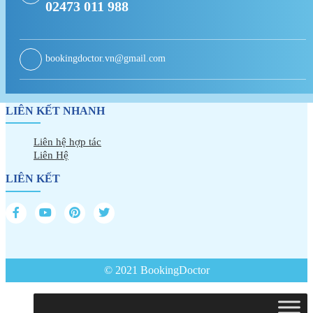
02473 011 988
bookingdoctor.vn@gmail.com
LIÊN KẾT NHANH
Liên hệ hợp tác
Liên Hệ
LIÊN KẾT
© 2021 BookingDoctor