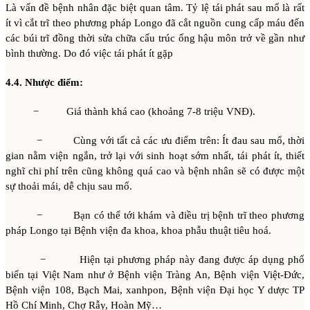
Là vấn đề bệnh nhân đặc biệt quan tâm. Tỷ lệ tái phát sau mổ là rất
ít vì cắt trĩ theo phương pháp Longo đã cắt nguồn cung cấp máu đến
các búi trĩ đồng thời sửa chữa cấu trúc ống hậu môn trở về gần như
bình thường. Do đó việc tái phát ít gặp
4.4. Nhược điểm:
− Giá thành khá cao (khoảng 7-8 triệu VNĐ).
− Cùng với tất cả các ưu điểm trên: Ít đau sau mổ, thời
gian nằm viện ngắn, trở lại với sinh hoạt sớm nhất, tái phát ít, thiết
nghĩ chi phí trên cũng không quá cao và bệnh nhân sẽ có được một
sự thoải mái, dễ chịu sau mổ.
− Bạn có thể tới khám và điều trị bệnh trĩ theo phương
pháp Longo tại Bệnh viện đa khoa, khoa phẫu thuật tiêu hoá.
− Hiện tại phương pháp này đang được áp dụng phổ
biến tại Việt Nam như ở Bệnh viện Tràng An, Bệnh viện Việt-Đức,
Bệnh viện 108, Bạch Mai, xanhpon, Bệnh viện Đại học Y dược TP
Hồ Chí Minh, Chợ Rẫy, Hoàn Mỹ…