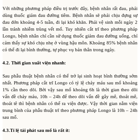
Với những phương pháp điều trị trước đây, bệnh nhân rất đau, phải
dùng thuốc giảm đau đường tiêm. Bệnh nhân sẽ phải chịu đựng sự
đau đớn khoảng 4-5 tuần, đi lại khó khăn. Phải vệ sinh mỗi ngày 2
lần tránh nhiễm trùng vết mổ. Tuy nhiên cắt trĩ theo phương pháp
Longo, bệnh nhân chỉ cần sử dụng thuốc giảm đau đường uống, chỉ
cảm thấy sự khó chịu nhẹ ở vùng hậu môn. Khoảng 85% bệnh nhân
có thể đi lại bình thường, tự phục vụ bản thân trong ngày.
4.2. Thời gian xuất viện nhanh:
Sau phẫu thuật bệnh nhân có thể trở lại sinh hoạt bình thường sớm
nhất. Phương pháp cắt trĩ Longo có tỷ lệ chảy máu sau mổ khoảng
1% cần theo dõi. Bởi vậy sau mổ khoảng 6h là thời gian theo dõi
vấn đề chảy máu, 10h – 24h để theo dõi vấn đề gây mê, thoát mê,
thoát tê thì bệnh nhân có thể ra viện được. Vậy thời gian nằm viện
trung bình của phẫu thuật trĩ theo phương pháp Longo là 10h – 24h
sau mổ.
4.3.Tỉ lệ tái phát sau mổ là rất ít: