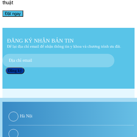
thuật
ĐĂNG KÝ NHẬN BẢN TIN
Để lại địa chỉ email để nhận thông tin y khoa và chương trình ưu đãi.
Hà Nội