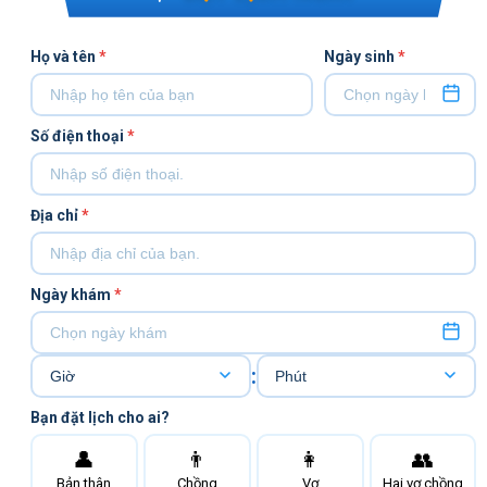
Họ và tên
*
Ngày sinh
*
Số điện thoại
*
Địa chỉ
*
Ngày khám
*
:
Bạn đặt lịch cho ai?
👤
👨
👩
👥
Bản thân
Chồng
Vợ
Hai vợ chồng