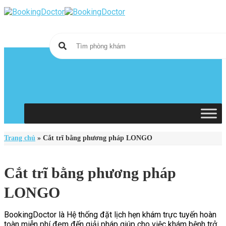
Skip
to
content
Trang chủ
»
Cắt trĩ bằng phương pháp LONGO
Cắt trĩ bằng phương pháp
LONGO
BookingDoctor là Hệ thống đặt lịch hẹn khám trực tuyến hoàn
toàn miễn phí đem đến giải pháp giúp cho việc khám bệnh trở