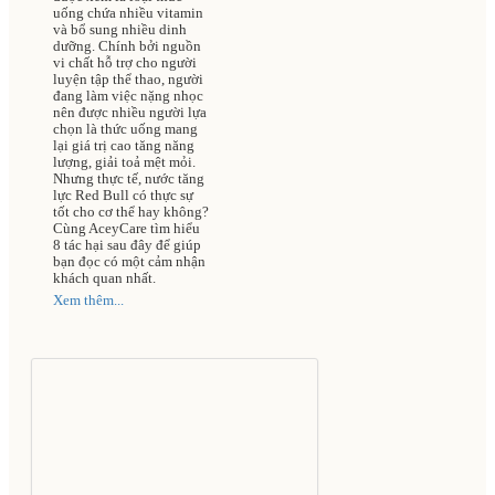
vong cao
uống chứa nhiều vitamin
và bổ sung nhiều dinh
dưỡng. Chính bởi nguồn
vi chất hỗ trợ cho người
luyện tập thể thao, người
đang làm việc nặng nhọc
nên được nhiều người lựa
chọn là thức uống mang
lại giá trị cao tăng năng
lượng, giải toả mệt mỏi.
Nhưng thực tế, nước tăng
lực Red Bull có thực sự
tốt cho cơ thể hay không?
Cùng AceyCare tìm hiểu
8 tác hại sau đây để giúp
bạn đọc có một cảm nhận
khách quan nhất.
Xem thêm...