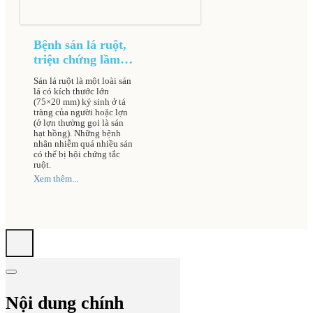
Bệnh sán lá ruột,
triệu chứng lầm
sàng và cách điều
Sán lá ruột là một loài sán
trị
lá có kích thước lớn
(75×20 mm) ký sinh ở tá
tràng của người hoặc lợn
(ở lợn thường gọi là sán
hạt hồng). Những bệnh
nhân nhiễm quá nhiều sán
có thể bị hội chứng tắc
ruột.
Xem thêm...
Nội dung chính