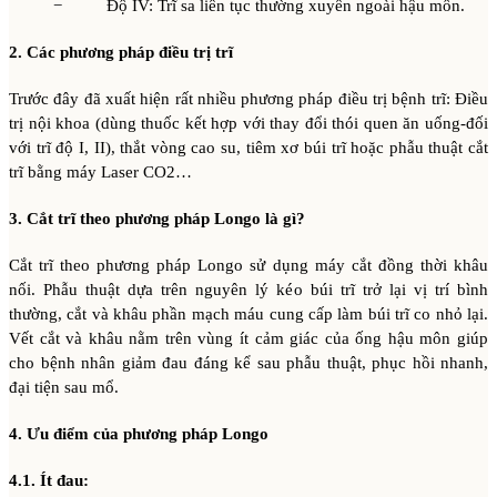
− Độ IV: Trĩ sa liên tục thường xuyên ngoài hậu môn.
2. Các phương pháp điều trị trĩ
Trước đây đã xuất hiện rất nhiều phương pháp điều trị bệnh trĩ: Điều
trị nội khoa (dùng thuốc kết hợp với thay đổi thói quen ăn uống-đối
với trĩ độ I, II), thắt vòng cao su, tiêm xơ búi trĩ hoặc phẫu thuật cắt
trĩ bằng máy Laser CO2…
3. Cắt trĩ theo phương pháp Longo là gì?
Cắt trĩ theo phương pháp Longo sử dụng máy cắt đồng thời khâu
nối. Phẫu thuật dựa trên nguyên lý kéo búi trĩ trở lại vị trí bình
thường, cắt và khâu phần mạch máu cung cấp làm búi trĩ co nhỏ lại.
Vết cắt và khâu nằm trên vùng ít cảm giác của ống hậu môn giúp
cho bệnh nhân giảm đau đáng kể sau phẫu thuật, phục hồi nhanh,
đại tiện sau mổ.
4. Ưu điểm của phương pháp Longo
4.1. Ít đau: