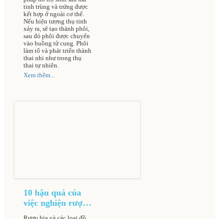
HIẾM MUỘN
tinh trùng và trứng được
HÀ NỘI
kết hợp ở ngoài cơ thể.
Nếu hiện tượng thụ tinh
xảy ra, sẽ tạo thành phôi,
sau đó phôi được chuyển
vào buồng tử cung. Phôi
làm tổ và phát triển thành
thai nhi như trong thụ
thai tự nhiên.
Xem thêm...
10 hậu quả của
việc nghiện rượu
bia đối với cơ thể
Rượu bia và các loại đồ