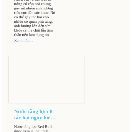
uống có cồn nói chung
gây rất nhiều ảnh hưởng
tiêu cực đến sức khỏe. Nó
có thể gây tác hại cho
nhiều cơ quan phủ tạng,
ảnh hưởng lớn đến sức
khỏe cả thể chất lẫn tâm
thần nếu lạm dụng nó.
Xem thêm...
Nước tăng lực: 8
tác hại nguy hiểm
gây nguy cơ đột
Nước tăng lực Red Bull
quỵ dẫn đến tử
được xem là loại thức