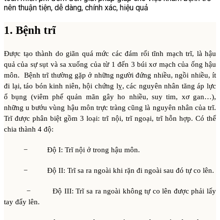
nên thuận tiện, dễ dàng, chính xác, hiệu quả
1. Bệnh trĩ
Được tạo thành do giãn quá mức các đám rối tĩnh mạch trĩ, là hậu
quả của sự sụt và sa xuống của từ 1 đến 3 búi xơ mạch của ống hậu
môn. Bệnh trĩ thường gặp ở những người đứng nhiều, ngồi nhiều, ít
đi lại, táo bón kinh niên, hội chứng lỵ, các nguyên nhân tăng áp lực
ổ bụng (viêm phế quản mãn gây ho nhiều, suy tim, xơ gan…),
những u bướu vùng hậu môn trực tràng cũng là nguyên nhân của trĩ.
Trĩ được phân biệt gồm 3 loại: trĩ nội, trĩ ngoại, trĩ hỗn hợp. Có thể
chia thành 4 độ:
− Độ I: Trĩ nội ở trong hậu môn.
− Độ II: Trĩ sa ra ngoài khi rặn đi ngoài sau đó tự co lên.
− Độ III: Trĩ sa ra ngoài không tự co lên được phải lấy
tay đẩy lên.