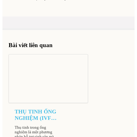
Bài viết liên quan
THỤ TINH ỐNG
NGHIỆM (IVF)
TẠI BỆNH VIỆN
Thụ tinh trong ống
NAM HỌC VÀ
nghiệm là một phương
pháp hỗ trợ sinh sản mà