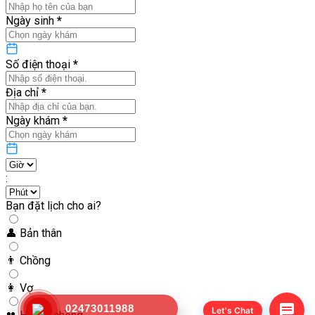
Ngày sinh
*
Số điện thoại
*
Địa chỉ
*
Ngày khám
*
:
Bạn đặt lịch cho ai?
👤
Bản thân
👨
Chồng
👩
Vợ
02473011988
Let's Chat