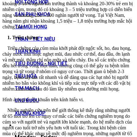
NỘI TỔNG HỢP
khoảng 5-10% người lớn trưởng thành và khoảng 20-30% trẻ em bị
nhiễm cúm, trong đó có khoảng 3 – 5 triệu trường hợp có diễn biến
SẢN PHỤ KHOA
nặng và khoảng 250 – 500 nghìn người tử vong. Tại Việt Nam,
hàng năm ghi nhận khoảng 1,5 triệu – 1,8 triệu trường hợp mắc hội
TAI MŨI HỌNG
chứng cúm
1. Triệu chứng
THẬN - TIẾT NIỆU
Triệu chứng của cúm mùa khởi phát đột ngột: sốt, ho, đau họng,
THẦN KINH
chảy nước mũi hoặc nghẹt mũi, đau nhức cơ thể, đau đầu, ớn lạnh
và mệt mỏi, thậm chí nôn mửa và tiêu chảy. Đa số các triệu chứng
TIỂU ĐƯỜNG - NỘI TIẾT
đều hết trong vòng một tuần, nhưng cũng có thể gây ra bệnh trầm
trọng và tử vong ở nhóm có nguy cơ cao. Thời gian ủ bệnh 2-3
TIÊU HÓA
ngày, bệnh lây lan rất nhanh và dễ dàng qua các hạt nhỏ bị người
nhiễm ho bắn vào không khí và tiếp xúc trực tiếp với các đồ vật bị
TIM MẠCH
nhiễm virus cúm sau đó làm lây nhiễm qua đường mũi họng.
Hình ảnh phế cầu khuẩn trên kính hiển vi.
UNG BƯỚU
Nhiều nghiên cứu trên thế giới thống kê thấy rằng những người
XƯƠNG KHỚP
từ 65 tuổi trở lên có nguy cơ mắc các biến chứng nghiêm trọng do
cúm so với người trẻ và người lớn khỏe mạnh, do hệ miễn dịch của
người cao tuổi trở nên yếu hơn với tuổi tác. Trong khi bệnh cúm
mùa có thể khác nhau về mức độ nghiêm trọng, những người từ 65