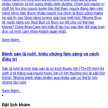
nhiều vitamin và bổ sung nhiều dinh dưỡng. Chính bởi nguồn vi
chất hỗ trợ cho người luyện tập thể thao, người đang làm việc
nặng nhọc nên được nhiều người lựa chọn là thức uống mang
lại giá trị cao tăng năng lượng, giải toả mệt mỏi. Nhưng thực
tế, nước tăng lực Red Bull có thực sự tốt cho cơ thể hay
không? Cùng AceyCare tìm hiểu 8 tác hại sau đây để giúp bạn
đọc có một cảm nhận khách quan nhất.
Xem thêm...
Bệnh sán lá ruột, triệu chứng lầm sàng và cách
điều trị
Sán lá ruột là một loài sán lá có kích thước lớn (75×20 mm) ký
sinh ở tá tràng của người hoặc lợn (ở lợn thường gọi là sán hạt
hồng). Những bệnh nhân nhiễm quá nhiều sán có thể bị hội
chứng tắc ruột.
Xem thêm...
Đặt lịch khám