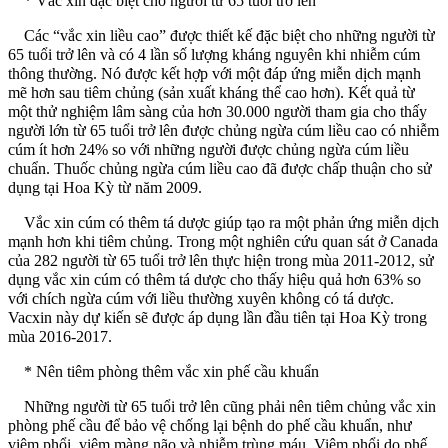
* Vắc xin đặc biệt cho người từ 65 tuổi trở lên
Các “vắc xin liều cao” được thiết kế đặc biệt cho những người từ
65 tuổi trở lên và có 4 lần số lượng kháng nguyên khi nhiễm cúm
thông thường. Nó được kết hợp với một đáp ứng miễn dịch mạnh
mẽ hơn sau tiêm chủng (sản xuất kháng thể cao hơn). Kết quả từ
một thử nghiệm lâm sàng của hơn 30.000 người tham gia cho thấy
người lớn từ 65 tuổi trở lên được chủng ngừa cúm liều cao có nhiễm
cúm ít hơn 24% so với những người được chủng ngừa cúm liều
chuẩn. Thuốc chủng ngừa cúm liều cao đã được chấp thuận cho sử
dụng tại Hoa Kỳ từ năm 2009.
Vắc xin cúm có thêm tá dược giúp tạo ra một phản ứng miễn dịch
mạnh hơn khi tiêm chủng. Trong một nghiên cứu quan sát ở Canada
của 282 người từ 65 tuổi trở lên thực hiện trong mùa 2011-2012, sử
dụng vắc xin cúm có thêm tá dược cho thấy hiệu quả hơn 63% so
với chích ngừa cúm với liều thường xuyên không có tá dược.
Vacxin này dự kiến sẽ được áp dụng lần đầu tiên tại Hoa Kỳ trong
mùa 2016-2017.
* Nên tiêm phòng thêm vắc xin phế cầu khuẩn
Những người từ 65 tuổi trở lên cũng phải nên tiêm chủng vắc xin
phòng phế cầu để bảo vệ chống lại bệnh do phế cầu khuẩn, như
viêm phổi, viêm màng não và nhiễm trùng máu. Viêm phổi do phế