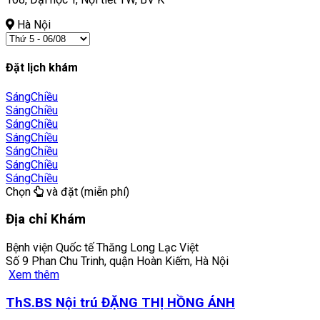
Hà Nội
Đặt lịch khám
Sáng
Chiều
Sáng
Chiều
Sáng
Chiều
Sáng
Chiều
Sáng
Chiều
Sáng
Chiều
Sáng
Chiều
Chọn
và đặt (miễn phí)
Địa chỉ Khám
Bệnh viện Quốc tế Thăng Long Lạc Việt
Số 9 Phan Chu Trinh, quận Hoàn Kiếm, Hà Nội
Xem thêm
ThS.BS Nội trú ĐẶNG THỊ HỒNG ÁNH