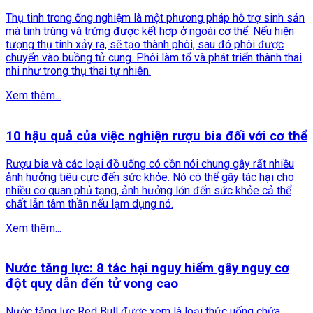
Thụ tinh trong ống nghiệm là một phương pháp hỗ trợ sinh sản
mà tinh trùng và trứng được kết hợp ở ngoài cơ thể. Nếu hiện
tượng thụ tinh xảy ra, sẽ tạo thành phôi, sau đó phôi được
chuyển vào buồng tử cung. Phôi làm tổ và phát triển thành thai
nhi như trong thụ thai tự nhiên.
Xem thêm...
10 hậu quả của việc nghiện rượu bia đối với cơ thể
Rượu bia và các loại đồ uống có cồn nói chung gây rất nhiều
ảnh hưởng tiêu cực đến sức khỏe. Nó có thể gây tác hại cho
nhiều cơ quan phủ tạng, ảnh hưởng lớn đến sức khỏe cả thể
chất lẫn tâm thần nếu lạm dụng nó.
Xem thêm...
Nước tăng lực: 8 tác hại nguy hiểm gây nguy cơ
đột quỵ dẫn đến tử vong cao
Nước tăng lực Red Bull được xem là loại thức uống chứa