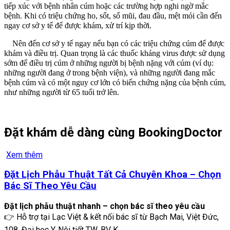
tiếp xúc với bệnh nhân cúm hoặc các trường hợp nghi ngờ mắc
bệnh. Khi có triệu chứng ho, sốt, sổ mũi, đau đầu, mệt mỏi cần đến
ngay cơ sở y tế để được khám, xử trí kịp thời.
Nên đến cơ sở y tế ngay nếu bạn có các triệu chứng cúm để được
khám và điều trị. Quan trọng là các thuốc kháng virus được sử dụng
sớm để điều trị cúm ở những người bị bệnh nặng với cúm (ví dụ:
những người đang ở trong bệnh viện), và những người đang mắc
bệnh cúm và có một nguy cơ lớn có biến chứng nặng của bệnh cúm,
như những người từ 65 tuổi trở lên.
Đặt khám dễ dàng cùng BookingDoctor
Xem thêm
Đặt Lịch Phẫu Thuật Tất Cả Chuyên Khoa – Chọn
Bác Sĩ Theo Yêu Cầu
Đặt lịch phẫu thuật nhanh – chọn bác sĩ theo yêu cầu
👉 Hỗ trợ tại Lạc Việt & kết nối bác sĩ từ Bạch Mai, Việt Đức,
108, Đại học Y, Nội tiết TW, BV K