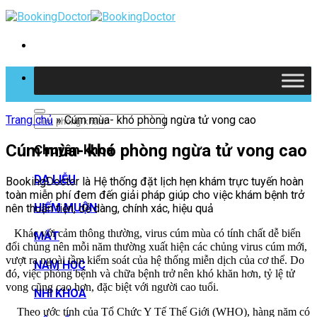
Skip
to
content
Tìm kiếm
Trang chủ
»
Cúm mùa- khó phòng ngừa tử vong cao
Cúm mùa- khó phòng ngừa tử vong cao
Chuyên khoa
DA LIỄU
BookingDoctor là Hệ thống đặt lịch hẹn khám trực tuyến hoàn
toàn miễn phí đem đến giải pháp giúp cho việc khám bệnh trở
HIẾM MUỘN
nên thuận tiện, dễ dàng, chính xác, hiệu quả
Khác với cảm thông thường, virus cúm mùa có tính chất dễ biến
MẮT
đổi chủng nên mỗi năm thường xuất hiện các chủng virus cúm mới,
vượt ra ngoài tầm kiểm soát của hệ thống miễn dịch của cơ thể. Do
NAM HỌC
đó, việc phòng bệnh và chữa bệnh trở nên khó khăn hơn, tỷ lệ tử
vong cũng cao hơn, đặc biệt với người cao tuổi.
NHI KHOA
Theo ước tính của Tổ Chức Y Tế Thế Giới (WHO), hàng năm có