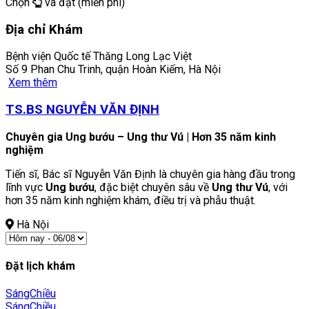
Chọn
và đặt (miễn phí)
Địa chỉ Khám
Bệnh viện Quốc tế Thăng Long Lạc Việt
Số 9 Phan Chu Trinh, quận Hoàn Kiếm, Hà Nội
Xem thêm
TS.BS NGUYỄN VĂN ĐỊNH
Chuyên gia Ung bướu – Ung thư Vú | Hơn 35 năm kinh
nghiệm
Tiến sĩ, Bác sĩ Nguyễn Văn Định là chuyên gia hàng đầu trong
lĩnh vực
Ung bướu
, đặc biệt chuyên sâu về
Ung thư Vú
, với
hơn 35 năm kinh nghiệm khám, điều trị và phẫu thuật.
Hà Nội
Đặt lịch khám
Sáng
Chiều
Sáng
Chiều