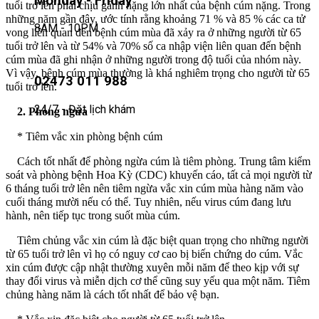
Monday - Friday
tuổi trở lên phải chịu gánh nặng lớn nhất của bệnh cúm nặng. Trong
những năm gần đây, ước tính rằng khoảng 71 % và 85 % các ca tử
8AM - 10PM
vong liên quan đến bệnh cúm mùa đã xảy ra ở những người từ 65
tuổi trở lên và từ 54% và 70% số ca nhập viện liên quan đến bệnh
cúm mùa đã ghi nhận ở những người trong độ tuổi của nhóm này.
Vì vậy, bệnh cúm mùa thường là khá nghiêm trọng cho người từ 65
02473 011 988
tuổi trở lên.
24/7 - Đặt lịch khám
2. Phòng ngừa
* Tiêm vắc xin phòng bệnh cúm
Cách tốt nhất để phòng ngừa cúm là tiêm phòng. Trung tâm kiểm
soát và phòng bệnh Hoa Kỳ (CDC) khuyến cáo, tất cả mọi người từ
6 tháng tuổi trở lên nên tiêm ngừa vắc xin cúm mùa hàng năm vào
cuối tháng mười nếu có thể. Tuy nhiên, nếu virus cúm đang lưu
hành, nên tiếp tục trong suốt mùa cúm.
Tiêm chủng vắc xin cúm là đặc biệt quan trọng cho những người
từ 65 tuổi trở lên vì họ có nguy cơ cao bị biến chứng do cúm. Vắc
xin cúm được cập nhật thường xuyên mỗi năm để theo kịp với sự
thay đổi virus và miễn dịch cơ thể cũng suy yếu qua một năm. Tiêm
chủng hàng năm là cách tốt nhất để bảo vệ bạn.