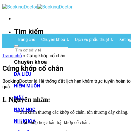
Skip
to
content
Tìm kiếm
Trang chủ
Chuyên khoa
Dịch vụ phẫu thuật
Xét ng
Trang chủ
»
Cứng khớp cổ chân
Chuyên khoa
Cứng khớp cổ chân
DA LIỄU
BookingDoctor là Hệ thống đặt lịch hẹn khám trực tuyến hoàn toà
HIẾM MUỘN
quả
MẮT
I. Nguyên nhân:
NAM HỌC
– Sau chấn thương các khớp cổ chân, tổn thương dây chằng.
NHI KHOA
– Trật khớp hoặc bán trật khớp cổ chân.