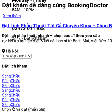
Monday - Friday
Đặt khám dễ dàng cùng BookingDoctor
8AM - 10PM
Xem thêm
Đặt Lịch Phẫu Thuật Tất Cả Chuyên Khoa – Chọn B
02473 011 988
Đặt lịch phẫu thuật nhanh – chọn bác sĩ theo yêu cầu
24/7 - Đặt lịch khám
👉 Hỗ trợ tại Lạc Việt & kết nối bác sĩ từ Bạch Mai, Việt Đức, 10
Hà Nội
Đặt lịch khám
Sáng
Chiều
Sáng
Chiều
Sáng
Chiều
Sáng
Chiều
Sáng
Chiều
Sáng
Chiều
Sáng
Chiều
Chọn
và đặt (miễn phí)