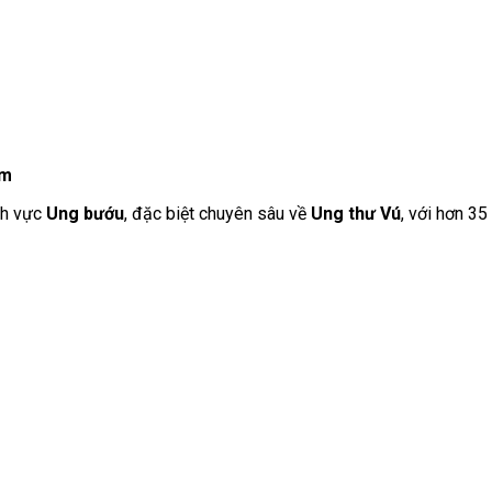
ệm
ĩnh vực
Ung bướu
, đặc biệt chuyên sâu về
Ung thư Vú
, với hơn 35