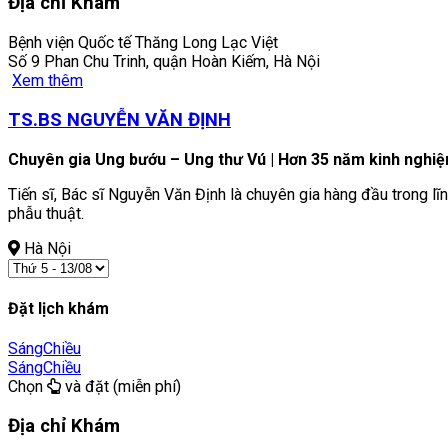
Địa chỉ Khám
Bệnh viện Quốc tế Thăng Long Lạc Việt
Số 9 Phan Chu Trinh, quận Hoàn Kiếm, Hà Nội
Xem thêm
TS.BS NGUYỄN VĂN ĐỊNH
Chuyên gia Ung bướu – Ung thư Vú | Hơn 35 năm kinh nghi
Tiến sĩ, Bác sĩ Nguyễn Văn Định là chuyên gia hàng đầu trong l
phẫu thuật.
Hà Nội
Đặt lịch khám
Sáng
Chiều
Sáng
Chiều
Chọn
và đặt (miễn phí)
Địa chỉ Khám