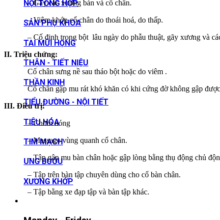
– Gãy các xương bàn và cổ chân.
NỘI TỔNG HỢP
– Viêm khớp cổ chân do thoái hoá, do thấp.
SẢN PHỤ KHOA
– Cố định trong bột lâu ngày do phẫu thuật, gãy xương và các p
TAI MŨI HỌNG
II. Triệu chứng:
THẬN - TIẾT NIỆU
Cổ chân sưng nề sau tháo bột hoặc do viêm .
THẦN KINH
Cổ chân gập mu rát khó khăn có khi cứng đờ không gập được, có k
TIỂU ĐƯỜNG - NỘI TIẾT
III. Điều trị:
TIÊU HÓA
– Chờm nóng
– Massage vùng quanh cổ chân.
TIM MẠCH
– Tập gập mu bàn chân hoặc gập lòng bằng thụ động chủ động,
UNG BƯỚU
– Tập trên bàn tập chuyên dùng cho cổ bàn chân.
XƯƠNG KHỚP
– Tập bằng xe đạp tập và bàn tập khác.