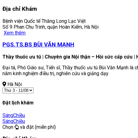
Địa chỉ Khám
Bệnh viện Quốc tế Thăng Long Lạc Việt
Số 9 Phan Chu Trinh, quận Hoàn Kiếm, Hà Nội
Xem thêm
PGS.TS.BS BÙI VĂN MẠNH
Thầy thuốc ưu tú | Chuyên gia Nội thận – Hồi sức cấp cứu 
Đại tá, Phó Giáo sư, Tiến sĩ, Thầy thuốc ưu tú Bùi Văn Mạnh là 
năm kinh nghiệm điều trị, nghiên cứu và giảng dạy.
Hà Nội
Đặt lịch khám
Sáng
Chiều
Sáng
Chiều
Chọn
và đặt (miễn phí)