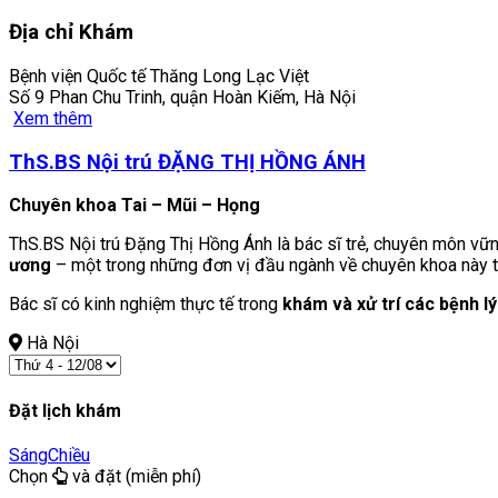
Địa chỉ Khám
Bệnh viện Quốc tế Thăng Long Lạc Việt
Số 9 Phan Chu Trinh, quận Hoàn Kiếm, Hà Nội
Xem thêm
ThS.BS Nội trú ĐẶNG THỊ HỒNG ÁNH
Chuyên khoa Tai – Mũi – Họng
ThS.BS Nội trú Đặng Thị Hồng Ánh là bác sĩ trẻ, chuyên môn vữn
ương
– một trong những đơn vị đầu ngành về chuyên khoa này t
Bác sĩ có kinh nghiệm thực tế trong
khám và xử trí các bệnh l
Hà Nội
Đặt lịch khám
Sáng
Chiều
Chọn
và đặt (miễn phí)