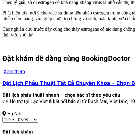
Theo lý giải, sở dĩ estrogen có khả năng kháng virus là nhờ các thụ th
Phát hiện trên gợi ý cho việc sử dụng liệu pháp estrogen trong công 
nhiều tiềm năng, vừa giúp chữa trị chứng vô sinh, mãn kinh, vừa chốn
Các nghiên cứu trước đây cũng cho thấy estrogens có tác dụng ch
lĩnh vực y tế dự
Đặt khám dễ dàng cùng BookingDoctor
Xem thêm
Đặt Lịch Phẫu Thuật Tất Cả Chuyên Khoa – Chọn B
Đặt lịch phẫu thuật nhanh – chọn bác sĩ theo yêu cầu
👉 Hỗ trợ tại Lạc Việt & kết nối bác sĩ từ Bạch Mai, Việt Đức, 10
Hà Nội
Đặt lịch khám