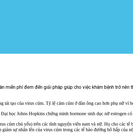
n miễn phí đem đến giải pháp giúp cho việc khám bệnh trở nên thu
ăng tái tạo của virus cúm. Tỷ lệ cảm cúm ở đàn ông cao hơn phụ nữ vì 
Đại học Johns Hopkins chứng minh hormone sinh dục nữ estrogen có tá
rus cúm chủ yếu) trên các tình nguyện viên nam và nữ. Họ cho các tế bà
m giảm sự nhân lên của virus cúm trong các tế bào đường hô hấp của nữ