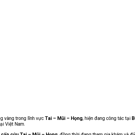
g vàng trong lĩnh vực
Tai – Mũi – Họng
, hiện đang công tác tại
B
ại Việt Nam.
ý cấp cứu Tai – Mũi – Họng
, đồng thời đang tham gia khám và điều 