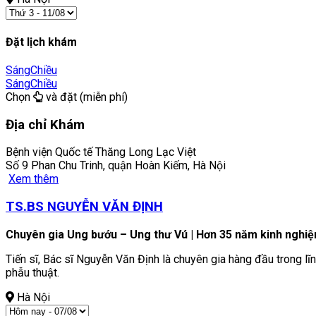
Đặt lịch khám
Sáng
Chiều
Sáng
Chiều
Chọn
và đặt (miễn phí)
Địa chỉ Khám
Bệnh viện Quốc tế Thăng Long Lạc Việt
Số 9 Phan Chu Trinh, quận Hoàn Kiếm, Hà Nội
Xem thêm
TS.BS NGUYỄN VĂN ĐỊNH
Chuyên gia Ung bướu – Ung thư Vú | Hơn 35 năm kinh nghi
Tiến sĩ, Bác sĩ Nguyễn Văn Định là chuyên gia hàng đầu trong l
phẫu thuật.
Hà Nội