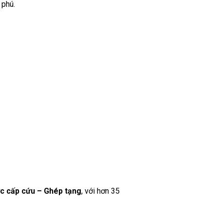
 phú.
ức cấp cứu – Ghép tạng
, với hơn 35