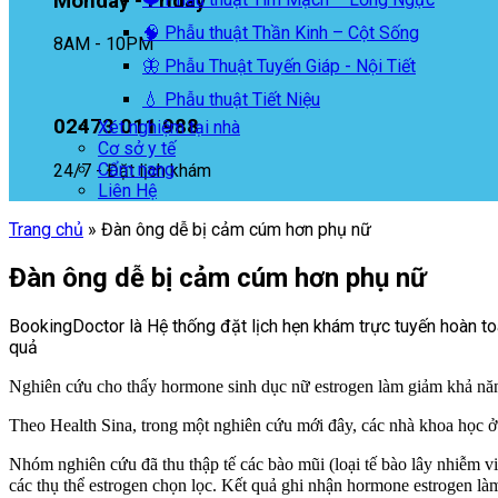
Monday - Friday
🧠 Phẫu thuật Thần Kinh – Cột Sống
8AM - 10PM
🦋 Phẫu Thuật Tuyến Giáp - Nội Tiết
💧 Phẫu thuật Tiết Niệu
02473 011 988
Xét nghiệm tại nhà
Cơ sở y tế
Cẩm nang
24/7 - Đặt lịch khám
Liên Hệ
Trang chủ
»
Đàn ông dễ bị cảm cúm hơn phụ nữ
Đàn ông dễ bị cảm cúm hơn phụ nữ
BookingDoctor là Hệ thống đặt lịch hẹn khám trực tuyến hoàn toà
quả
Nghiên cứu cho thấy hormone sinh dục nữ estrogen làm giảm khả n
Theo Health Sina, trong một nghiên cứu mới đây, các nhà khoa học ở 
Nhóm nghiên cứu đã thu thập tế các bào mũi (loại tế bào lây nhiễm vi
các thụ thể estrogen chọn lọc. Kết quả ghi nhận hormone estrogen là