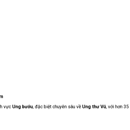
ệm
ĩnh vực
Ung bướu
, đặc biệt chuyên sâu về
Ung thư Vú
, với hơn 35