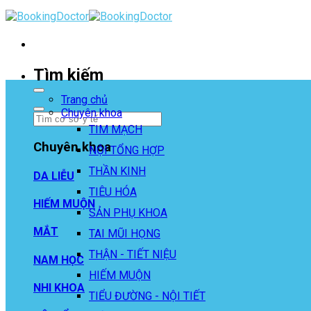
Skip
to
content
Tìm kiếm
Trang chủ
Chuyên khoa
TIM MẠCH
Chuyên khoa
NỘI TỔNG HỢP
THẦN KINH
DA LIỄU
TIÊU HÓA
HIẾM MUỘN
SẢN PHỤ KHOA
MẮT
TAI MŨI HỌNG
THẬN - TIẾT NIỆU
NAM HỌC
HIẾM MUỘN
NHI KHOA
TIỂU ĐƯỜNG - NỘI TIẾT