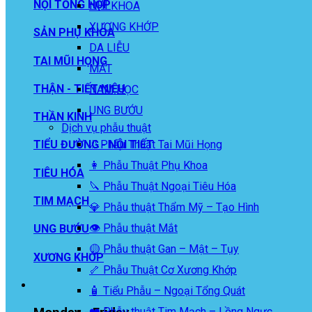
NỘI TỔNG HỢP
NHI KHOA
XƯƠNG KHỚP
SẢN PHỤ KHOA
DA LIỄU
TAI MŨI HỌNG
MẮT
THẬN - TIẾT NIỆU
NAM HỌC
UNG BƯỚU
THẦN KINH
Dịch vụ phẫu thuật
👃Phẫu Thuật Tai Mũi Họng
TIỂU ĐƯỜNG - NỘI TIẾT
👩 Phẫu Thuật Phụ Khoa
TIÊU HÓA
🔪 Phẫu Thuật Ngoại Tiêu Hóa
TIM MẠCH
💎 Phẫu thuật Thẩm Mỹ – Tạo Hình
👁️ Phẫu thuật Mắt
UNG BƯỚU
🟡 Phẫu thuật Gan – Mật – Tụy
XƯƠNG KHỚP
🦴 Phẫu Thuật Cơ Xương Khớp
🧴 Tiểu Phẫu – Ngoại Tổng Quát
❤️ Phẫu thuật Tim Mạch – Lồng Ngực