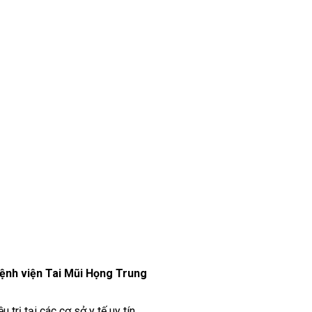
ệnh viện Tai Mũi Họng Trung
trị tại các cơ sở y tế uy tín.