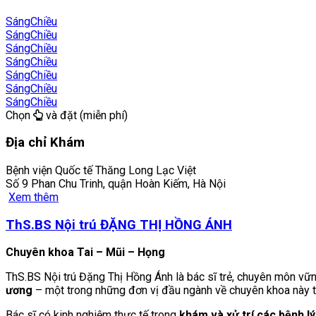
Sáng
Chiều
Sáng
Chiều
Sáng
Chiều
Sáng
Chiều
Sáng
Chiều
Sáng
Chiều
Sáng
Chiều
Chọn
và đặt (miễn phí)
Địa chỉ Khám
Bệnh viện Quốc tế Thăng Long Lạc Việt
Số 9 Phan Chu Trinh, quận Hoàn Kiếm, Hà Nội
Xem thêm
ThS.BS Nội trú ĐẶNG THỊ HỒNG ÁNH
Chuyên khoa Tai – Mũi – Họng
ThS.BS Nội trú Đặng Thị Hồng Ánh là bác sĩ trẻ, chuyên môn vữn
ương
– một trong những đơn vị đầu ngành về chuyên khoa này t
Bác sĩ có kinh nghiệm thực tế trong
khám và xử trí các bệnh l