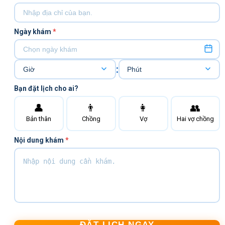
Ngày khám
*
:
Bạn đặt lịch cho ai?
👤
👨
👩
👥
Bản thân
Chồng
Vợ
Hai vợ chồng
Nội dung khám
*
ĐẶT LỊCH NGAY