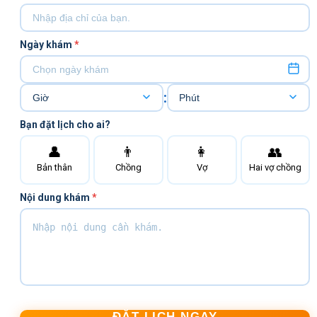
Ngày khám
*
:
Bạn đặt lịch cho ai?
👤
👨
👩
👥
Bản thân
Chồng
Vợ
Hai vợ chồng
Nội dung khám
*
ĐẶT LỊCH NGAY