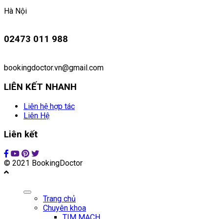
Hà Nội
02473 011 988
bookingdoctor.vn@gmail.com
LIÊN KẾT NHANH
Liên hệ hợp tác
Liên Hệ
Liên kết
© 2021 BookingDoctor
Trang chủ
Chuyên khoa
TIM MẠCH