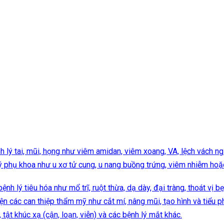
nh lý tai, mũi, họng như viêm amidan, viêm xoang, VA, lệch vách 
 lý phụ khoa như u xơ tử cung, u nang buồng trứng, viêm nhiễm h
bệnh lý tiêu hóa như mổ trĩ, ruột thừa, dạ dày, đại tràng, thoát vị b
ện các can thiệp thẩm mỹ như cắt mí, nâng mũi, tạo hình và tiểu 
, tật khúc xạ (cận, loạn, viễn) và các bệnh lý mắt khác.