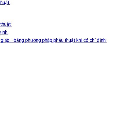
huật.
thuật.
kinh.
ân giáp… bằng phương pháp phẫu thuật khi có chỉ định.