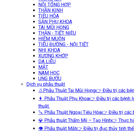
NỘI TỔNG HỢP
THẦN KINH
TIÊU HÓA
SẢN PHỤ KHOA
TAI MŨI HỌNG
THẬN - TIẾT NIỆU
HIẾM MUỘN
TIỂU ĐƯỜNG - NỘI TIẾT
NHI KHOA
XƯƠNG KHỚP
DA LIỄU
MẮT
NAM HỌC
UNG BƯỚU
Dịch vụ phẫu thuật
👃Phẫu Thuật Tai Mũi Họng
👉 Điều trị các bệ
👩 Phẫu Thuật Phụ Khoa
👉 Điều trị các bệnh
thuật.
🔪 Phẫu Thuật Ngoại Tiêu Hóa
👉 Điều trị các 
💎 Phẫu thuật Thẩm Mỹ – Tạo Hình
👉 Thực hi
👁️ Phẫu thuật Mắt
👉 Điều trị đục thủy tinh thể