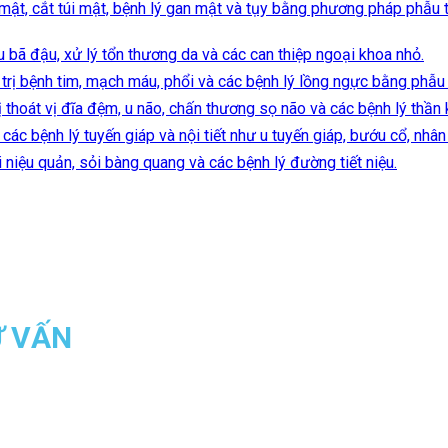
 mật, cắt túi mật, bệnh lý gan mật và tụy bằng phương pháp phẫu t
u bã đậu, xử lý tổn thương da và các can thiệp ngoại khoa nhỏ.
trị bệnh tim, mạch máu, phổi và các bệnh lý lồng ngực bằng phẫu 
ị thoát vị đĩa đệm, u não, chấn thương sọ não và các bệnh lý thần 
ị các bệnh lý tuyến giáp và nội tiết như u tuyến giáp, bướu cổ, nh
ỏi niệu quản, sỏi bàng quang và các bệnh lý đường tiết niệu.
Ư VẤN