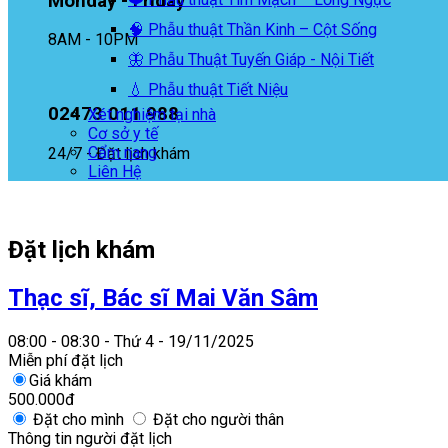
Monday - Friday
🧠 Phẫu thuật Thần Kinh – Cột Sống
8AM - 10PM
🦋 Phẫu Thuật Tuyến Giáp - Nội Tiết
💧 Phẫu thuật Tiết Niệu
02473 011 988
Xét nghiệm tại nhà
Cơ sở y tế
Cẩm nang
24/7 - Đặt lịch khám
Liên Hệ
Đặt lịch khám
Thạc sĩ, Bác sĩ Mai Văn Sâm
08:00 - 08:30 - Thứ 4 - 19/11/2025
Miễn phí đặt lịch
Giá khám
500.000đ
Đặt cho mình
Đặt cho người thân
Thông tin người đặt lịch