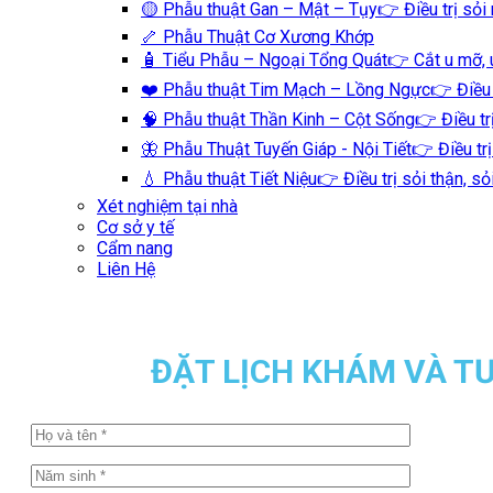
🟡 Phẫu thuật Gan – Mật – Tụy
👉 Điều trị sỏi
🦴 Phẫu Thuật Cơ Xương Khớp
🧴 Tiểu Phẫu – Ngoại Tổng Quát
👉 Cắt u mỡ, 
❤️ Phẫu thuật Tim Mạch – Lồng Ngực
👉 Điều 
🧠 Phẫu thuật Thần Kinh – Cột Sống
👉 Điều tr
🦋 Phẫu Thuật Tuyến Giáp - Nội Tiết
👉 Điều tr
💧 Phẫu thuật Tiết Niệu
👉 Điều trị sỏi thận, s
Xét nghiệm tại nhà
Cơ sở y tế
Cẩm nang
Liên Hệ
ĐẶT LỊCH KHÁM VÀ T