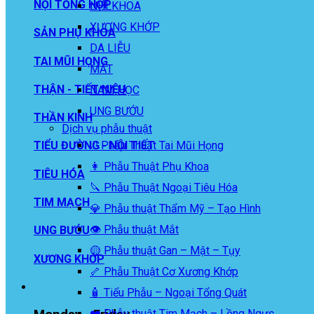
NỘI TỔNG HỢP
NHI KHOA
XƯƠNG KHỚP
SẢN PHỤ KHOA
DA LIỄU
TAI MŨI HỌNG
MẮT
THẬN - TIẾT NIỆU
NAM HỌC
UNG BƯỚU
THẦN KINH
Dịch vụ phẫu thuật
👃Phẫu Thuật Tai Mũi Họng
TIỂU ĐƯỜNG - NỘI TIẾT
👩 Phẫu Thuật Phụ Khoa
TIÊU HÓA
🔪 Phẫu Thuật Ngoại Tiêu Hóa
TIM MẠCH
💎 Phẫu thuật Thẩm Mỹ – Tạo Hình
👁️ Phẫu thuật Mắt
UNG BƯỚU
🟡 Phẫu thuật Gan – Mật – Tụy
XƯƠNG KHỚP
🦴 Phẫu Thuật Cơ Xương Khớp
🧴 Tiểu Phẫu – Ngoại Tổng Quát
❤️ Phẫu thuật Tim Mạch – Lồng Ngực