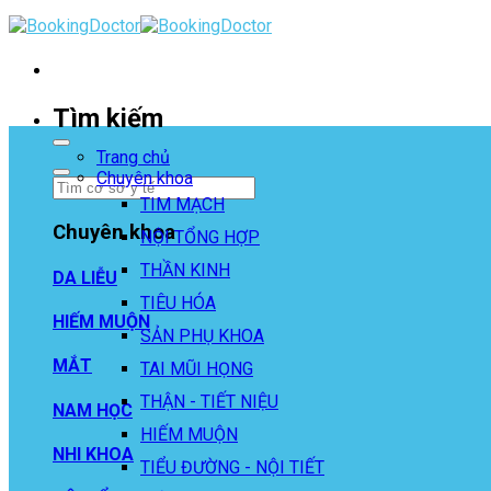
Skip
to
content
Tìm kiếm
Trang chủ
Chuyên khoa
TIM MẠCH
Chuyên khoa
NỘI TỔNG HỢP
THẦN KINH
DA LIỄU
TIÊU HÓA
HIẾM MUỘN
SẢN PHỤ KHOA
MẮT
TAI MŨI HỌNG
THẬN - TIẾT NIỆU
NAM HỌC
HIẾM MUỘN
NHI KHOA
TIỂU ĐƯỜNG - NỘI TIẾT