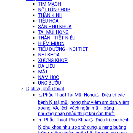
TIM MẠCH
NỘI TỔNG HỢP
THẦN KINH
TIÊU HÓA
SẢN PHỤ KHOA
TAI MŨI HỌNG
THẬN - TIẾT NIỆU
HIẾM MUỘN
TIỂU ĐƯỜNG - NỘI TIẾT
NHI KHOA
XƯƠNG KHỚP
DA LIỄU
MẮT
NAM HỌC
UNG BƯỚU
Dịch vụ phẫu thuật
👃Phẫu Thuật Tai Mũi Họng
👉 Điều trị các
bệnh lý tai, mũi, họng như viêm amidan, viêm
xoang, VA, lệch vách ngăn mũi… bằng
phương pháp phẫu thuật khi cần thiết.
👩 Phẫu Thuật Phụ Khoa
👉 Điều trị các bệnh
lý phụ khoa như u xơ tử cung, u nang buồng
trứng, viêm nhiễm hoặc bất thường cơ quan