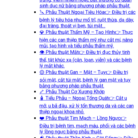
sinh dục nữ bằng phương pháp phẫu thuật.
🔪 Phẫu Thuật Ngoại Tiêu Hóa
👉 Điều trị các
bệnh lý tiêu hóa như mổ trĩ, ruột thừa, dạ dày,
đại tràng, thoát vị bẹn, túi mật…
💎 Phẫu thuật Thẩm Mỹ – Tạo Hình
👉 Thực
hiện các can thiệp thẩm mỹ như cắt mí, nâng
mũi, tạo hình và tiểu phẫu thẩm mỹ.
👁️ Phẫu thuật Mắt
👉 Điều trị đục thủy tinh
thể, tật khúc xạ (cận, loạn, viễn) và các bệnh
lý mắt khác.
🟡 Phẫu thuật Gan – Mật – Tụy
👉 Điều trị
sỏi mật, cắt túi mật, bệnh lý gan mật và tụy
bằng phương pháp phẫu thuật.
🦴 Phẫu Thuật Cơ Xương Khớp
🧴 Tiểu Phẫu – Ngoại Tổng Quát
👉 Cắt u
mỡ, u bã đậu, xử lý tổn thương da và các can
thiệp ngoại khoa nhỏ.
❤️ Phẫu thuật Tim Mạch – Lồng Ngực
👉
Điều trị bệnh tim, mạch máu, phổi và các bệnh
lý lồng ngực bằng phẫu thuật.