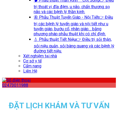
🧠 Phẫu thuật Thần Kinh – Cột Sống
👉 Điều
trị thoát vị đĩa đệm, u não, chấn thương sọ
não và các bệnh lý thần kinh.
🦋 Phẫu Thuật Tuyến Giáp - Nội Tiết
👉 Điều
trị các bệnh lý tuyến giáp và nội tiết như u
tuyến giáp, bướu cổ, nhân giáp… bằng
phương pháp phẫu thuật khi có chỉ định.
💧 Phẫu thuật Tiết Niệu
👉 Điều trị sỏi thận,
sỏi niệu quản, sỏi bàng quang và các bệnh lý
đường tiết niệu.
Xét nghiệm tại nhà
Cơ sở y tế
Cẩm nang
Liên Hệ
02473011988
ĐẶT LỊCH KHÁM VÀ TƯ VẤN