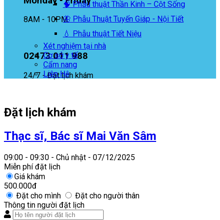
Monday - Friday
🧠 Phẫu thuật Thần Kinh – Cột Sống
🦋 Phẫu Thuật Tuyến Giáp - Nội Tiết
8AM - 10PM
💧 Phẫu thuật Tiết Niệu
Xét nghiệm tại nhà
02473 011 988
Cơ sở y tế
Cẩm nang
Liên Hệ
24/7 - Đặt lịch khám
Đặt lịch khám
Thạc sĩ, Bác sĩ Mai Văn Sâm
09:00 - 09:30 - Chủ nhật - 07/12/2025
Miễn phí đặt lịch
Giá khám
500.000đ
Đặt cho mình
Đặt cho người thân
Thông tin người đặt lịch