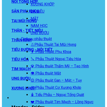
NỘI TỔNG HỢP
XƯƠNG KHỚP
SẢN PHỤ KHOA
DA LIỄU
MẮT
TAI MŨI HỌNG
NAM HỌC
THẬN - TIẾT NIỆU
UNG BƯỚU
Dịch vụ phẫu thuật
THẦN KINH
👃Phẫu Thuật Tai Mũi Họng
TIỂU ĐƯỜNG - NỘI TIẾT
👩 Phẫu Thuật Phụ Khoa
🔪 Phẫu Thuật Ngoại Tiêu Hóa
TIÊU HÓA
💎 Phẫu thuật Thẩm Mỹ – Tạo Hình
TIM MẠCH
👁️ Phẫu thuật Mắt
UNG BƯỚU
🟡 Phẫu thuật Gan – Mật – Tụy
🦴 Phẫu Thuật Cơ Xương Khớp
XƯƠNG KHỚP
🧴 Tiểu Phẫu – Ngoại Tổng Quát
❤️ Phẫu thuật Tim Mạch – Lồng Ngực