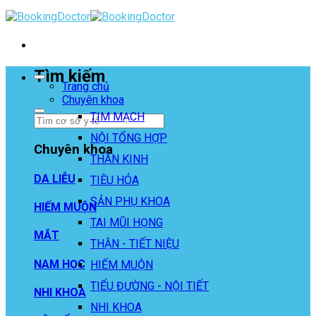
Skip
to
content
Tìm kiếm
Trang chủ
Chuyên khoa
TIM MẠCH
NỘI TỔNG HỢP
Chuyên khoa
THẦN KINH
DA LIỄU
TIÊU HÓA
SẢN PHỤ KHOA
HIẾM MUỘN
TAI MŨI HỌNG
MẮT
THẬN - TIẾT NIỆU
NAM HỌC
HIẾM MUỘN
TIỂU ĐƯỜNG - NỘI TIẾT
NHI KHOA
NHI KHOA