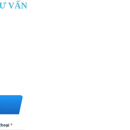
TƯ VẤN
thoại
*