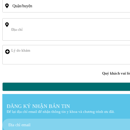
Quý khách vui lòn
ĐĂNG KÝ NHẬN BẢN TIN
Để lại địa chỉ email để nhận thông tin y khoa và chương trình ưu đãi.