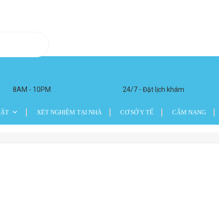
Monday - Friday
02473 011 988
8AM - 10PM
24/7 - Đặt lịch khám
UẬT
XÉT NGHIỆM TẠI NHÀ
CƠ SỞ Y TẾ
CẨM NANG