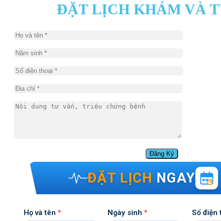
ĐẶT LỊCH KHÁM VÀ 
ĐẶT LỊCH
NGAY
Họ và tên
*
Ngày sinh
*
Số điện 