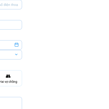
👥
Hai vợ chồng