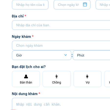
Địa chỉ
*
Ngày khám
*
:
Bạn đặt lịch cho ai?
👤
👨
👩
Bản thân
Chồng
Vợ
Nội dung khám
*