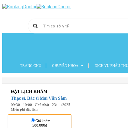
Skip
to
content
TRANG CHỦ
CHUYÊN KHOA
DỊCH VỤ PHẪU TH
ĐẶT LỊCH KHÁM
Thạc sĩ, Bác sĩ Mai Văn Sâm
09:30 - 10:00 - Chủ nhật - 23/11/2025
Miễn phí đặt lịch
Giá khám
500.000đ