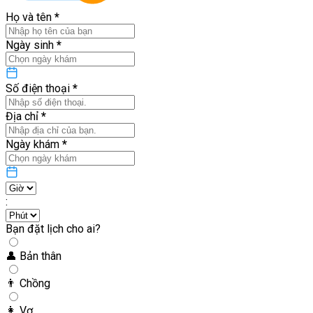
Họ và tên
*
Ngày sinh
*
Số điện thoại
*
Địa chỉ
*
Ngày khám
*
:
Bạn đặt lịch cho ai?
👤
Bản thân
👨
Chồng
👩
Vợ