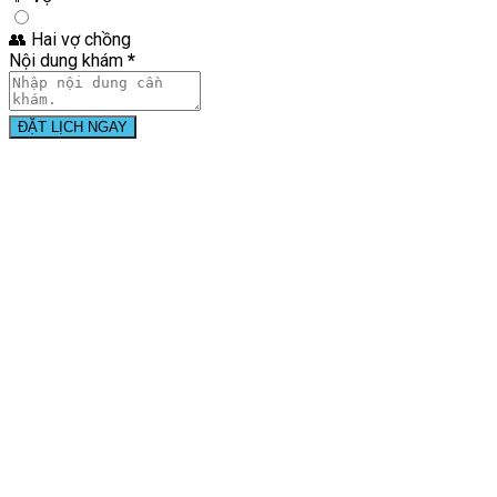
👥
Hai vợ chồng
Nội dung khám
*
ĐẶT LỊCH NGAY