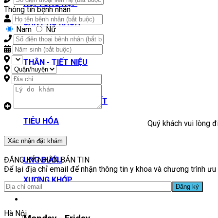
NỘI TỔNG HỢP
Thông tin bệnh nhân
SẢN PHỤ KHOA
Nam
Nữ
TAI MŨI HỌNG
THẬN - TIẾT NIỆU
THẦN KINH
TIỂU ĐƯỜNG - NỘI TIẾT
TIÊU HÓA
Quý khách vui lòng đi
TIM MẠCH
Xác nhận đặt khám
ĐĂNG KÝ NHẬN BẢN TIN
UNG BƯỚU
Để lại địa chỉ email để nhận thông tin y khoa và chương trình ưu 
XƯƠNG KHỚP
Hà Nội