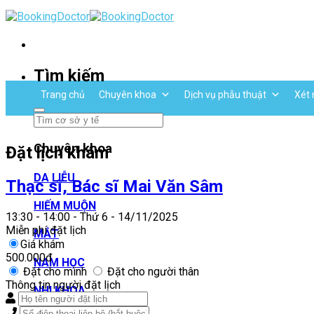
Skip
to
content
Tìm kiếm
Trang chủ
Chuyên khoa
Dịch vụ phẫu thuật
Xét 
Chuyên khoa
Đặt lịch khám
DA LIỄU
Thạc sĩ, Bác sĩ Mai Văn Sâm
HIẾM MUỘN
13:30 - 14:00 - Thứ 6 - 14/11/2025
Miễn phí đặt lịch
MẮT
Giá khám
500.000đ
NAM HỌC
Đặt cho mình
Đặt cho người thân
Thông tin người đặt lịch
NHI KHOA