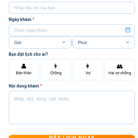
Ngày khám
*
:
Bạn đặt lịch cho ai?
👤
👨
👩
👥
Bản thân
Chồng
Vợ
Hai vợ chồng
Nội dung khám
*
ĐẶT LỊCH NGAY