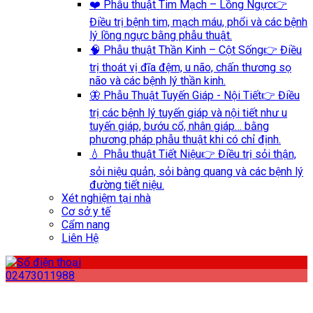
❤️ Phẫu thuật Tim Mạch – Lồng Ngực
👉
Điều trị bệnh tim, mạch máu, phổi và các bệnh
lý lồng ngực bằng phẫu thuật.
🧠 Phẫu thuật Thần Kinh – Cột Sống
👉 Điều
trị thoát vị đĩa đệm, u não, chấn thương sọ
não và các bệnh lý thần kinh.
🦋 Phẫu Thuật Tuyến Giáp - Nội Tiết
👉 Điều
trị các bệnh lý tuyến giáp và nội tiết như u
tuyến giáp, bướu cổ, nhân giáp… bằng
phương pháp phẫu thuật khi có chỉ định.
💧 Phẫu thuật Tiết Niệu
👉 Điều trị sỏi thận,
sỏi niệu quản, sỏi bàng quang và các bệnh lý
đường tiết niệu.
Xét nghiệm tại nhà
Cơ sở y tế
Cẩm nang
Liên Hệ
02473011988