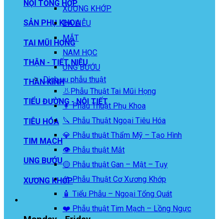
NỘI TỔNG HỢP
XƯƠNG KHỚP
SẢN PHỤ KHOA
DA LIỄU
MẮT
TAI MŨI HỌNG
NAM HỌC
THẬN - TIẾT NIỆU
UNG BƯỚU
Dịch vụ phẫu thuật
THẦN KINH
👃Phẫu Thuật Tai Mũi Họng
TIỂU ĐƯỜNG - NỘI TIẾT
👩 Phẫu Thuật Phụ Khoa
🔪 Phẫu Thuật Ngoại Tiêu Hóa
TIÊU HÓA
💎 Phẫu thuật Thẩm Mỹ – Tạo Hình
TIM MẠCH
👁️ Phẫu thuật Mắt
UNG BƯỚU
🟡 Phẫu thuật Gan – Mật – Tụy
🦴 Phẫu Thuật Cơ Xương Khớp
XƯƠNG KHỚP
🧴 Tiểu Phẫu – Ngoại Tổng Quát
❤️ Phẫu thuật Tim Mạch – Lồng Ngực