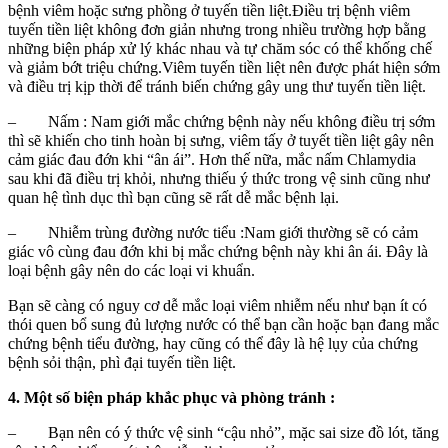
bệnh viêm hoặc sưng phồng ở tuyến tiền liệt.Điều trị bệnh viêm
tuyến tiền liệt không đơn giản nhưng trong nhiều trường hợp bằng
những biện pháp xử lý khác nhau và tự chăm sóc có thể khống chế
và giảm bớt triệu chứng.Viêm tuyến tiền liệt nên được phát hiện sớm
và điều trị kịp thời để tránh biến chứng gây ung thư tuyến tiền liệt.
– Nấm : Nam giới mắc chứng bệnh này nếu không điều trị sớm
thì sẽ khiến cho tinh hoàn bị sưng, viêm tấy ở tuyết tiền liệt gây nên
cảm giác đau đớn khi “ân ái”. Hơn thế nữa, mắc nấm Chlamydia
sau khi đã điều trị khỏi, nhưng thiếu ý thức trong vệ sinh cũng như
quan hệ tình dục thì bạn cũng sẽ rất dễ mắc bệnh lại.
– Nhiễm trùng đường nước tiểu :Nam giới thường sẽ có cảm
giác vô cùng đau đớn khi bị mắc chứng bệnh này khi ân ái. Đây là
loại bệnh gây nên do các loại vi khuẩn.
Bạn sẽ càng có nguy cơ dễ mắc loại viêm nhiễm nếu như bạn ít có
thói quen bổ sung đủ lượng nước có thể bạn cần hoặc bạn đang mắc
chứng bệnh tiểu đường, hay cũng có thể đây là hệ lụy của chứng
bệnh sỏi thận, phì đại tuyến tiền liệt.
4. Một số biện pháp khắc phục và phòng tránh :
– Bạn nên có ý thức vệ sinh “cậu nhỏ”, mặc sai size đồ lót, tăng