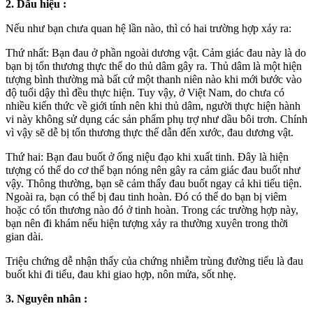
2. Dấu hiệu :
Nếu như bạn chưa quan hệ lần nào, thì có hai trường hợp xảy ra:
Thứ nhất: Bạn đau ở phần ngoài dương vật. Cảm giác đau này là do
bạn bị tổn thương thực thể do thủ dâm gây ra. Thủ dâm là một hiện
tượng bình thường mà bất cứ một thanh niên nào khi mới bước vào
độ tuổi dậy thì đều thực hiện. Tuy vậy, ở Việt Nam, do chưa có
nhiều kiến thức về giới tính nên khi thủ dâm, người thực hiện hành
vi này không sử dụng các sản phẩm phụ trợ như dầu bôi trơn. Chính
vì vậy sẽ dễ bị tổn thương thực thể dẫn đến xước, đau dương vật.
Thứ hai: Bạn đau buốt ở ống niệu đạo khi xuất tinh. Đây là hiện
tượng có thể do cơ thể bạn nóng nên gây ra cảm giác đau buốt như
vậy. Thông thường, bạn sẽ cảm thấy đau buốt ngay cả khi tiểu tiện.
Ngoài ra, bạn có thể bị đau tinh hoàn. Đó có thể do bạn bị viêm
hoặc có tổn thương nào đó ở tinh hoàn. Trong các trường hợp này,
bạn nên đi khám nếu hiện tượng xảy ra thường xuyên trong thời
gian dài.
Triệu chứng dễ nhận thấy của chứng nhiễm trùng đường tiểu là đau
buốt khi đi tiểu, đau khi giao hợp, nôn mửa, sốt nhẹ.
3. Nguyên nhân :