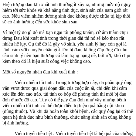
Hiện tượng đau khi xuất tinh thường ít xảy ra, nhưng mức độ nguy
hiểm tới sức khỏe và khả năng tình dục, sinh sản của nam giới rất
cao. Nếu viêm nhiễm đường sinh dục không được chữa trị kịp thời
sẽ có ảnh hưởng đến sức khỏe sinh sản.
Vì một lý do gì đó mà bạn ngại tới phòng khám, cứ âm thầm chịu
đựng Đau khi xuất tinh trong thời gian dài thì nó sẽ kéo theo rất
nhiều hệ lụy. Cụ thể đó là gây vô sinh, yếu sinh lý hay còn gọi là
lãnh cảm với chuyện chăn gối. Do bị đau, không đáp ứng đủ nhu
cầu sinh lý nên bạn thường có tâm trạng nặng nề, bứt rứt, khó chịu
kèm theo đó là hiệu suất công việc không cao.
Một số nguyên nhân đau khi xuất tinh :
– Viêm nhiễm túi tinh: Trong trường hợp này, đa phần quý ông
vẫn vượt được qua giai đoạn đầu của cuộc ân ái, chỉ đến khi cảm
xúc lên đến cao trào, túi tinh co bóp để phóng tinh thì mới bị đau
đớn ở mức độ cao. Tuy có thể gây đau đớn như vậy nhưng bệnh
viêm nhiễm túi tinh có thể được điều trị hiệu quả bằng nội khoa
(dùng thuốc). Và khi đã hoàn toàn khỏi bệnh, các quý ông lại có thể
quan hệ tình dục như bình thường, chức năng sinh sản cũng không
bị ảnh hưởng.
– Viêm tuyến tiền liệt : Viêm tuyến tiền liệt là hệ quả của chứng