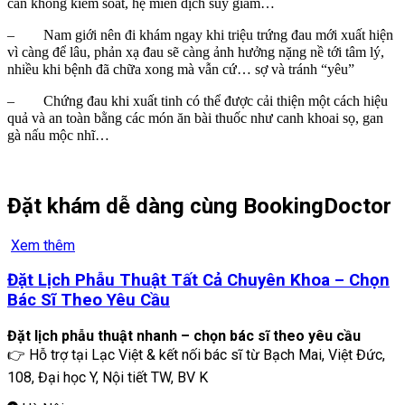
cân không kiểm soát, hệ miễn dịch suy giảm…
– Nam giới nên đi khám ngay khi triệu trứng đau mới xuất hiện
vì càng để lâu, phản xạ đau sẽ càng ảnh hưởng nặng nề tới tâm lý,
nhiều khi bệnh đã chữa xong mà vẫn cứ… sợ và tránh “yêu”
– Chứng đau khi xuất tinh có thể được cải thiện một cách hiệu
quả và an toàn bằng các món ăn bài thuốc như canh khoai sọ, gan
gà nấu mộc nhĩ…
Đặt khám dễ dàng cùng BookingDoctor
Xem thêm
Đặt Lịch Phẫu Thuật Tất Cả Chuyên Khoa – Chọn
Bác Sĩ Theo Yêu Cầu
Đặt lịch phẫu thuật nhanh – chọn bác sĩ theo yêu cầu
👉 Hỗ trợ tại Lạc Việt & kết nối bác sĩ từ Bạch Mai, Việt Đức,
108, Đại học Y, Nội tiết TW, BV K