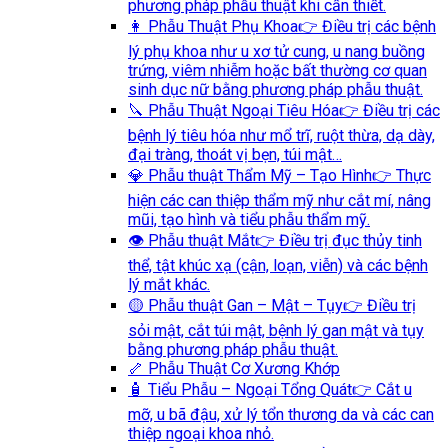
phương pháp phẫu thuật khi cần thiết.
👩 Phẫu Thuật Phụ Khoa
👉 Điều trị các bệnh
lý phụ khoa như u xơ tử cung, u nang buồng
trứng, viêm nhiễm hoặc bất thường cơ quan
sinh dục nữ bằng phương pháp phẫu thuật.
🔪 Phẫu Thuật Ngoại Tiêu Hóa
👉 Điều trị các
bệnh lý tiêu hóa như mổ trĩ, ruột thừa, dạ dày,
đại tràng, thoát vị bẹn, túi mật…
💎 Phẫu thuật Thẩm Mỹ – Tạo Hình
👉 Thực
hiện các can thiệp thẩm mỹ như cắt mí, nâng
mũi, tạo hình và tiểu phẫu thẩm mỹ.
👁️ Phẫu thuật Mắt
👉 Điều trị đục thủy tinh
thể, tật khúc xạ (cận, loạn, viễn) và các bệnh
lý mắt khác.
🟡 Phẫu thuật Gan – Mật – Tụy
👉 Điều trị
sỏi mật, cắt túi mật, bệnh lý gan mật và tụy
bằng phương pháp phẫu thuật.
🦴 Phẫu Thuật Cơ Xương Khớp
🧴 Tiểu Phẫu – Ngoại Tổng Quát
👉 Cắt u
mỡ, u bã đậu, xử lý tổn thương da và các can
thiệp ngoại khoa nhỏ.