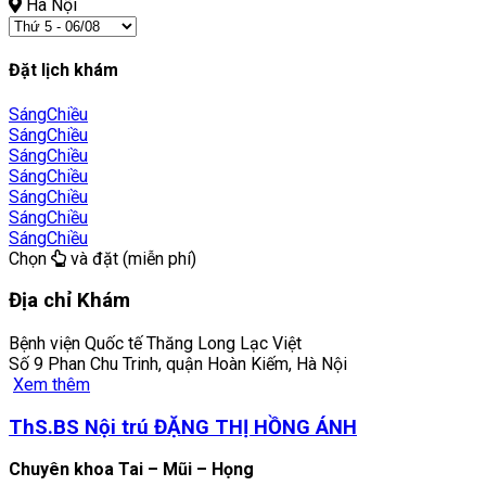
Hà Nội
Đặt lịch khám
Sáng
Chiều
Sáng
Chiều
Sáng
Chiều
Sáng
Chiều
Sáng
Chiều
Sáng
Chiều
Sáng
Chiều
Chọn
và đặt (miễn phí)
Địa chỉ Khám
Bệnh viện Quốc tế Thăng Long Lạc Việt
Số 9 Phan Chu Trinh, quận Hoàn Kiếm, Hà Nội
Xem thêm
ThS.BS Nội trú ĐẶNG THỊ HỒNG ÁNH
Chuyên khoa Tai – Mũi – Họng