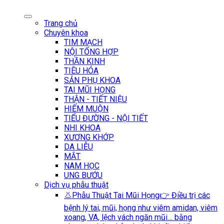
Trang chủ
Chuyên khoa
TIM MẠCH
NỘI TỔNG HỢP
THẦN KINH
TIÊU HÓA
SẢN PHỤ KHOA
TAI MŨI HỌNG
THẬN - TIẾT NIỆU
HIẾM MUỘN
TIỂU ĐƯỜNG - NỘI TIẾT
NHI KHOA
XƯƠNG KHỚP
DA LIỄU
MẮT
NAM HỌC
UNG BƯỚU
Dịch vụ phẫu thuật
👃Phẫu Thuật Tai Mũi Họng
👉 Điều trị các
bệnh lý tai, mũi, họng như viêm amidan, viêm
xoang, VA, lệch vách ngăn mũi… bằng