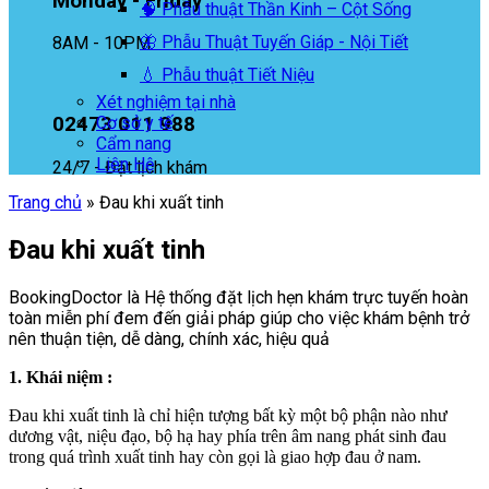
Monday - Friday
🧠 Phẫu thuật Thần Kinh – Cột Sống
🦋 Phẫu Thuật Tuyến Giáp - Nội Tiết
8AM - 10PM
💧 Phẫu thuật Tiết Niệu
Xét nghiệm tại nhà
02473 011 988
Cơ sở y tế
Cẩm nang
Liên Hệ
24/7 - Đặt lịch khám
Trang chủ
»
Đau khi xuất tinh
Đau khi xuất tinh
BookingDoctor là Hệ thống đặt lịch hẹn khám trực tuyến hoàn
toàn miễn phí đem đến giải pháp giúp cho việc khám bệnh trở
nên thuận tiện, dễ dàng, chính xác, hiệu quả
1. Khái niệm :
Đau khi xuất tinh là chỉ hiện tượng bất kỳ một bộ phận nào như
dương vật, niệu đạo, bộ hạ hay phía trên âm nang phát sinh đau
trong quá trình xuất tinh hay còn gọi là giao hợp đau ở nam.