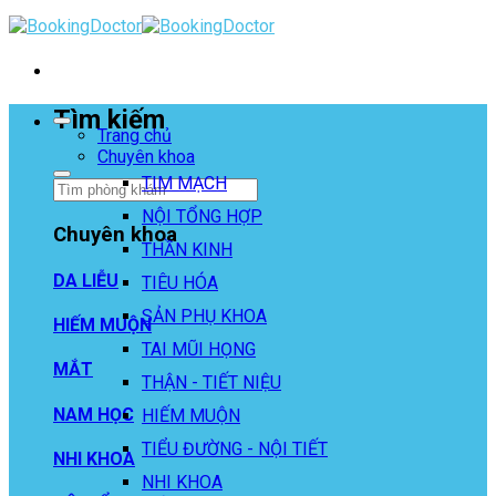
Skip
to
content
Tìm kiếm
Trang chủ
Chuyên khoa
TIM MẠCH
NỘI TỔNG HỢP
Chuyên khoa
THẦN KINH
DA LIỄU
TIÊU HÓA
SẢN PHỤ KHOA
HIẾM MUỘN
TAI MŨI HỌNG
MẮT
THẬN - TIẾT NIỆU
NAM HỌC
HIẾM MUỘN
TIỂU ĐƯỜNG - NỘI TIẾT
NHI KHOA
NHI KHOA