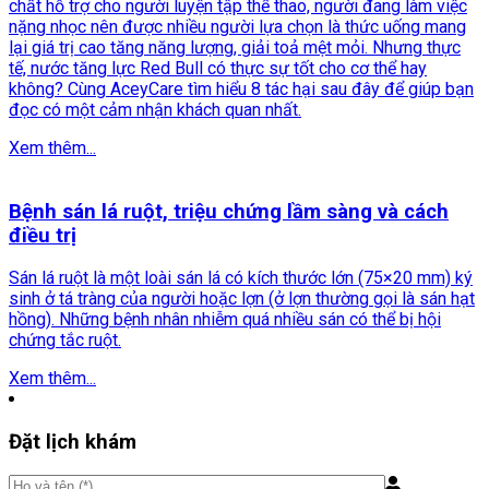
chất hỗ trợ cho người luyện tập thể thao, người đang làm việc
nặng nhọc nên được nhiều người lựa chọn là thức uống mang
lại giá trị cao tăng năng lượng, giải toả mệt mỏi. Nhưng thực
tế, nước tăng lực Red Bull có thực sự tốt cho cơ thể hay
không? Cùng AceyCare tìm hiểu 8 tác hại sau đây để giúp bạn
đọc có một cảm nhận khách quan nhất.
Xem thêm...
Bệnh sán lá ruột, triệu chứng lầm sàng và cách
điều trị
Sán lá ruột là một loài sán lá có kích thước lớn (75×20 mm) ký
sinh ở tá tràng của người hoặc lợn (ở lợn thường gọi là sán hạt
hồng). Những bệnh nhân nhiễm quá nhiều sán có thể bị hội
chứng tắc ruột.
Xem thêm...
Đặt lịch khám