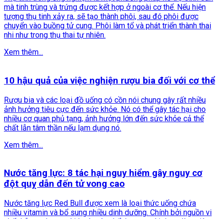
mà tinh trùng và trứng được kết hợp ở ngoài cơ thể. Nếu hiện
tượng thụ tinh xảy ra, sẽ tạo thành phôi, sau đó phôi được
chuyển vào buồng tử cung. Phôi làm tổ và phát triển thành thai
nhi như trong thụ thai tự nhiên.
Xem thêm...
10 hậu quả của việc nghiện rượu bia đối với cơ thể
Rượu bia và các loại đồ uống có cồn nói chung gây rất nhiều
ảnh hưởng tiêu cực đến sức khỏe. Nó có thể gây tác hại cho
nhiều cơ quan phủ tạng, ảnh hưởng lớn đến sức khỏe cả thể
chất lẫn tâm thần nếu lạm dụng nó.
Xem thêm...
Nước tăng lực: 8 tác hại nguy hiểm gây nguy cơ
đột quỵ dẫn đến tử vong cao
Nước tăng lực Red Bull được xem là loại thức uống chứa
nhiều vitamin và bổ sung nhiều dinh dưỡng. Chính bởi nguồn vi