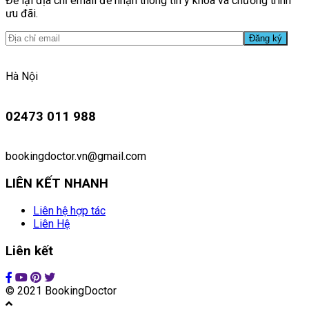
Để lại địa chỉ email để nhận thông tin y khoa và chương trình
ưu đãi.
Hà Nội
02473 011 988
bookingdoctor.vn@gmail.com
LIÊN KẾT NHANH
Liên hệ hợp tác
Liên Hệ
Liên kết
© 2021 BookingDoctor