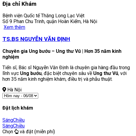
Địa chỉ Khám
Bệnh viện Quốc tế Thăng Long Lạc Việt
Số 9 Phan Chu Trinh, quận Hoàn Kiếm, Hà Nội
Xem thêm
TS.BS NGUYỄN VĂN ĐỊNH
Chuyên gia Ung bướu – Ung thư Vú | Hơn 35 năm kinh
nghiệm
Tiến sĩ, Bác sĩ Nguyễn Văn Định là chuyên gia hàng đầu trong
lĩnh vực
Ung bướu
, đặc biệt chuyên sâu về
Ung thư Vú
, với
hơn 35 năm kinh nghiệm khám, điều trị và phẫu thuật.
Hà Nội
Đặt lịch khám
Sáng
Chiều
Sáng
Chiều
Chọn
và đặt (miễn phí)