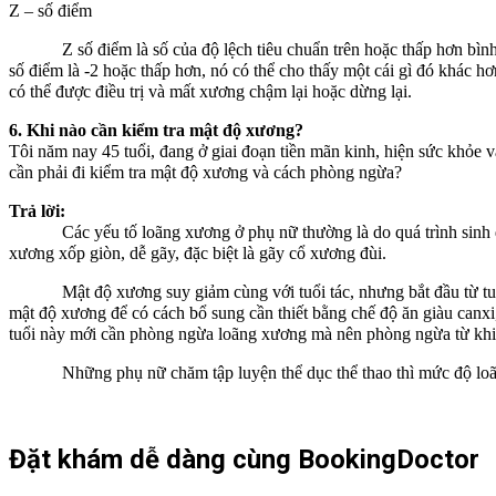
Z – số điểm
Z số điểm là số của độ lệch tiêu chuẩn trên hoặc thấp hơn bình th
số điểm là -2 hoặc thấp hơn, nó có thể cho thấy một cái gì đó khác hơ
có thể được điều trị và mất xương chậm lại hoặc dừng lại.
6. Khi nào cần kiểm tra mật độ xương?
Tôi năm nay 45 tuổi, đang ở giai đoạn tiền mãn kinh, hiện sức khỏe v
cần phải đi kiểm tra mật độ xương và cách phòng ngừa?
Trả lời:
Các yếu tố loãng xương ở phụ nữ thường là do quá trình sinh đẻ, c
xương xốp giòn, dễ gãy, đặc biệt là gãy cổ xương đùi.
Mật độ xương suy giảm cùng với tuổi tác, nhưng bắt đầu từ tuổi t
mật độ xương để có cách bổ sung cần thiết bằng chế độ ăn giàu canxi
tuổi này mới cần phòng ngừa loãng xương mà nên phòng ngừa từ khi tu
Những phụ nữ chăm tập luyện thể dục thể thao thì mức độ loãng 
Đặt khám dễ dàng cùng BookingDoctor