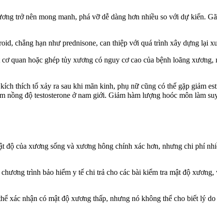
ên mong manh, phá vỡ dễ dàng hơn nhiều so với dự kiến. Gãy xư
ng hạn như prednisone, can thiệp với quá trình xây dựng lại xươ
ặc ghép tủy xương có nguy cơ cao của bệnh loãng xương, một p
tố xảy ra sau khi mãn kinh, phụ nữ cũng có thể gặp giảm estrogen
 giảm nồng độ testosterone ở nam giới. Giảm hàm lượng hoóc môn làm s
ộ của xương sống và xương hông chính xác hơn, nhưng chi phí nhiều 
g trình bảo hiểm y tế chi trả cho các bài kiểm tra mật độ xương, v
nhận có mật độ xương thấp, nhưng nó không thể cho biết lý do tại 