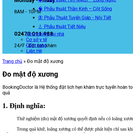
Monday - Friday
🧠 Phẫu thuật Thần Kinh – Cột Sống
8AM - 10PM
🦋 Phẫu Thuật Tuyến Giáp - Nội Tiết
💧 Phẫu thuật Tiết Niệu
02473 011 988
Xét nghiệm tại nhà
Cơ sở y tế
Cẩm nang
24/7 - Đặt lịch khám
Liên Hệ
Trang chủ
»
Đo mật độ xương
Đo mật độ xương
BookingDoctor là Hệ thống đặt lịch hẹn khám trực tuyến hoàn toà
quả
1. Định nghĩa:
Thử nghiệm (đo) mật độ xương quyết định nếu có loãng xương –
Trong quá khứ, loãng xương có thể được phát hiện chỉ sau khi đã