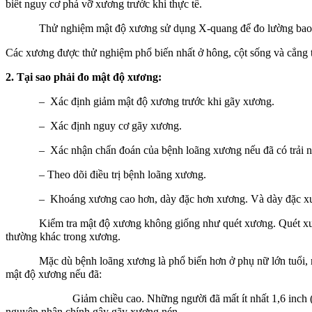
biết nguy cơ phá vỡ xương trước khi thực tế.
Thử nghiệm mật độ xương sử dụng X-quang để đo lường bao nhiê
Các xương được thử nghiệm phổ biến nhất ở hông, cột sống và cẳng
2. Tại sao phải đo mật độ xương:
– Xác định giảm mật độ xương trước khi gãy xương.
– Xác định nguy cơ gãy xương.
– Xác nhận chẩn đoán của bệnh loãng xương nếu đã có trải ng
– Theo dõi điều trị bệnh loãng xương.
– Khoáng xương cao hơn, dày đặc hơn xương. Và dày đặc xương
Kiểm tra mật độ xương không giống như quét xương. Quét xương đò
thường khác trong xương.
Mặc dù bệnh loãng xương là phổ biến hơn ở phụ nữ lớn tuổi, nam giớ
mật độ xương nếu đã:
Giảm chiều cao. Những người đã mất ít nhất 1,6 inch (4 cm) ch
nguyên nhân chính gây gãy xương nén.