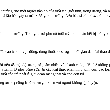
ường cho một người nào đó của tuổi tác, giới tính, trọng lượng, và 
n là lão hóa gây ra mất xương bất thường. Nếu bác sĩ có thể xác định c
ẫn bình thường. Tôi nghe nói phụ nữ tuổi mãn kinh hầu hết bị loãng xươ
ao tuổi, ít vận động, dùng thuốc oestrogen thời gian dài, đái tháo
rên 45 mật độ xương sẽ giảm nhiều và nhanh chóng. Vì thế những phụ
, vitamin D như uống sữa, ăn các loại thực phẩm như tôm, cua, các loạ
ổi còn trẻ nhất là giai đoạn mang thai và cho con bú.
xương cũng ít trầm trọng hơn so với người không tập luyện.