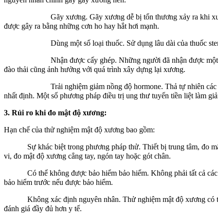
Gãy xương. Gãy xương dễ bị tổn thương xảy ra khi xương trở n
được gây ra bằng những cơn ho hay hắt hơi mạnh.
Dùng một số loại thuốc. Sử dụng lâu dài của thuốc steroid, chẳ
Nhận được cấy ghép. Những người đã nhận được một cơ quan ho
đào thải cũng ảnh hưởng với quá trình xây dựng lại xương.
Trải nghiệm giảm nồng độ hormone. Thả tự nhiên các kích thích 
nhất định. Một số phương pháp điều trị ung thư tuyến tiền liệt làm
3. Rủi ro khi đo mật độ xương:
Hạn chế của thử nghiệm mật độ xương bao gồm:
Sự khác biệt trong phương pháp thử. Thiết bị trung tâm, đo mật đ
vi, đo mật độ xương cẳng tay, ngón tay hoặc gót chân.
Có thể không được bảo hiểm bảo hiểm. Không phải tất cả các chươn
bảo hiểm trước nếu được bảo hiểm.
Không xác định nguyên nhân. Thử nghiệm mật độ xương có thể xác 
đánh giá đầy đủ hơn y tế.