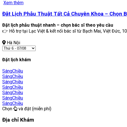
Xem thêm
Đặt Lịch Phẫu Thuật Tất Cả Chuyên Khoa – Chọn B
Đặt lịch phẫu thuật nhanh – chọn bác sĩ theo yêu cầu
👉 Hỗ trợ tại Lạc Việt & kết nối bác sĩ từ Bạch Mai, Việt Đức, 10
Hà Nội
Đặt lịch khám
Sáng
Chiều
Sáng
Chiều
Sáng
Chiều
Sáng
Chiều
Sáng
Chiều
Sáng
Chiều
Sáng
Chiều
Chọn
và đặt (miễn phí)
Địa chỉ Khám