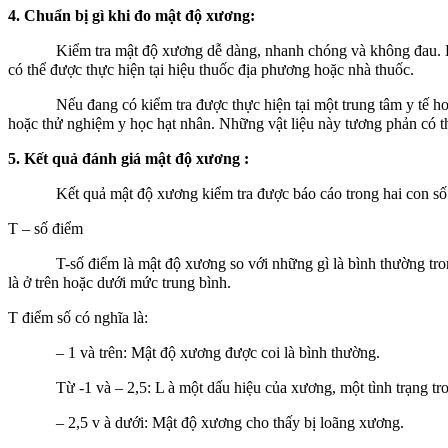
4. Chuẩn bị gì khi đo mật độ xương:
Kiểm tra mật độ xương dễ dàng, nhanh chóng và không đau. Hầu nh
có thể được thực hiện tại hiệu thuốc địa phương hoặc nhà thuốc.
Nếu đang có kiểm tra được thực hiện tại một trung tâm y tế hoặc 
hoặc thử nghiệm y học hạt nhân. Những vật liệu này tương phản có th
5. Kết quả đánh giá mật độ xương :
Kết quả mật độ xương kiểm tra được báo cáo trong hai con số: T
T – số điểm
T-số điểm là mật độ xương so với những gì là bình thường trong m
là ở trên hoặc dưới mức trung bình.
T điểm số có nghĩa là:
– 1 và trên: Mật độ xương được coi là bình thường.
Từ -1 và – 2,5: L à một dấu hiệu của xương, một tình trạng tron
– 2,5 v à dưới: Mật độ xương cho thấy bị loãng xương.