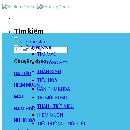
Skip
to
content
Tìm kiếm
Trang chủ
Chuyên khoa
TIM MẠCH
Chuyên khoa
NỘI TỔNG HỢP
THẦN KINH
DA LIỄU
TIÊU HÓA
HIẾM MUỘN
SẢN PHỤ KHOA
MẮT
TAI MŨI HỌNG
THẬN - TIẾT NIỆU
NAM HỌC
HIẾM MUỘN
NHI KHOA
TIỂU ĐƯỜNG - NỘI TIẾT