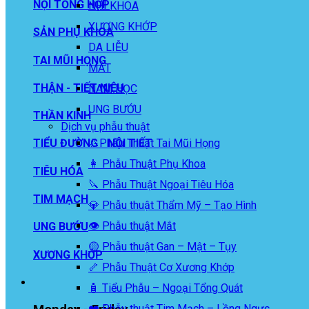
NỘI TỔNG HỢP
NHI KHOA
XƯƠNG KHỚP
SẢN PHỤ KHOA
DA LIỄU
TAI MŨI HỌNG
MẮT
THẬN - TIẾT NIỆU
NAM HỌC
UNG BƯỚU
THẦN KINH
Dịch vụ phẫu thuật
👃Phẫu Thuật Tai Mũi Họng
TIỂU ĐƯỜNG - NỘI TIẾT
👩 Phẫu Thuật Phụ Khoa
TIÊU HÓA
🔪 Phẫu Thuật Ngoại Tiêu Hóa
TIM MẠCH
💎 Phẫu thuật Thẩm Mỹ – Tạo Hình
👁️ Phẫu thuật Mắt
UNG BƯỚU
🟡 Phẫu thuật Gan – Mật – Tụy
XƯƠNG KHỚP
🦴 Phẫu Thuật Cơ Xương Khớp
🧴 Tiểu Phẫu – Ngoại Tổng Quát
❤️ Phẫu thuật Tim Mạch – Lồng Ngực