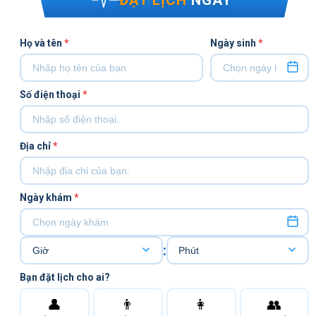
Họ và tên
*
Ngày sinh
*
Số điện thoại
*
Địa chỉ
*
Ngày khám
*
:
Bạn đặt lịch cho ai?
👤
👨
👩
👥