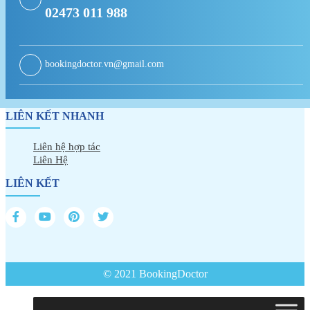
02473 011 988
bookingdoctor.vn@gmail.com
LIÊN KẾT NHANH
Liên hệ hợp tác
Liên Hệ
LIÊN KẾT
© 2021 BookingDoctor