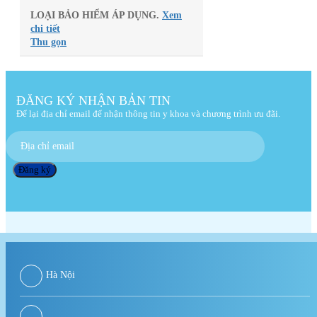
LOẠI BẢO HIỂM ÁP DỤNG.
Xem
chi tiết
Thu gọn
ĐĂNG KÝ NHẬN BẢN TIN
Để lại địa chỉ email để nhận thông tin y khoa và chương trình ưu đãi.
Hà Nội