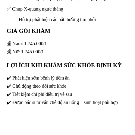
✅ Chụp X-quang ngực thẳng
Hỗ trợ phát hiện các bất thường tim phổi
GIÁ GÓI KHÁM
💰 Nam: 1.745.000đ
💰 Nữ: 1.745.000đ
LỢI ÍCH KHI KHÁM SỨC KHỎE ĐỊNH KỲ
✔️ Phát hiện sớm bệnh lý tiềm ẩn
✔️ Chủ động theo dõi sức khỏe
✔️ Tiết kiệm chi phí điều trị về sau
✔️ Được bác sĩ tư vấn chế độ ăn uống – sinh hoạt phù hợp