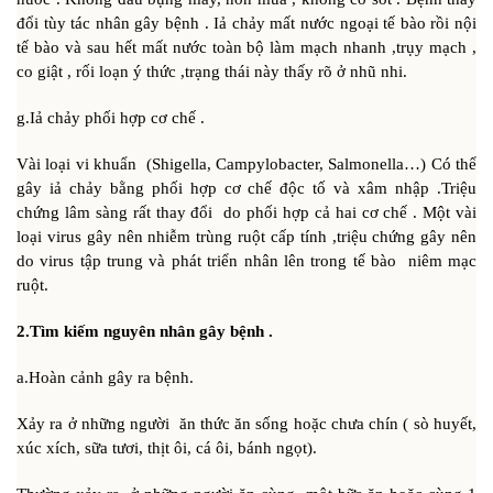
đổi tùy tác nhân gây bệnh . Iả chảy mất nước ngoại tế bào rồi nội
tế bào và sau hết mất nước toàn bộ làm mạch nhanh ,trụy mạch ,
co giật , rối loạn ý thức ,trạng thái này thấy rõ ở nhũ nhi.
g.Iả chảy phối hợp cơ chế .
Vài loại vi khuẩn (Shigella, Campylobacter, Salmonella…) Có thể
gây iả chảy bằng phối hợp cơ chế độc tố và xâm nhập .Triệu
chứng lâm sàng rất thay đổi do phối hợp cả hai cơ chế . Một vài
loại virus gây nên nhiễm trùng ruột cấp tính ,triệu chứng gây nên
do virus tập trung và phát triển nhân lên trong tế bào niêm mạc
ruột.
2.Tìm kiếm nguyên nhân gây bệnh .
a.Hoàn cảnh gây ra bệnh.
Xảy ra ở những người ăn thức ăn sống hoặc chưa chín ( sò huyết,
xúc xích, sữa tươi, thịt ôi, cá ôi, bánh ngọt).