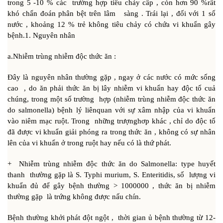
trong 5 -10 % các trường hợp tiêu chảy cấp , còn hơn 90 %rất
khó chẩn đoán phân bệt trên lâm sàng . Trái lại , đối với 1 số
nước , khoảng 12 % trẻ không tiêu chảy có chứa vi khuẩn gây
bệnh.1. Nguyên nhân
a.Nhiễm trùng nhiễm độc thức ăn :
Đây là nguyên nhân thường gặp , ngay ở các nước có mức sống
cao , do ăn phải thức ăn bị lây nhiễm vi khuẩn hay độc tố cuả
chúng, trong một số trường hợp (nhiễm trùng nhiễm độc thức ăn
do salmonella) bệnh lý liênquan với sự xâm nhập của vi khuẩn
vào niêm mạc ruột. Trong những trượnghơp khác , chỉ do độc tố
đã được vi khuẩn giải phóng ra trong thức ăn , không có sự nhân
lên của vi khuẩn ở trong ruột hay nếu có là thứ phát.
+ Nhiễm trùng nhiễm độc thức ăn do Salmonella: type huyết
thanh thường gặp là S. Typhi murium, S. Enteritidis, số lượng vi
khuẩn đủ để gây bệnh thường > 1000000 , thức ăn bị nhiễm
thường gặp là trứng không được nấu chín.
Bệnh thường khởi phát đột ngột , thời gian ủ bệnh thường từ 12-