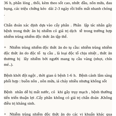
36 h, phân lỏng , thối, kèm theo sốt cao, nhức đầu, nôn mửa, đau
bụng, các triệu chứng kéo dài 2-3 ngày rồi biến mất nhanh chóng
.
Chẩn đoán xác định dựa vào cấy phân . Phân lập tác nhân gây
bệnh trong thức ăn bị nhiễm có giá trị dịch tễ trong trường hợp
nhiễm trùng nhiễm độc thức ăn tập thể.
+ Nhiễm trùng nhiễm độc thức ăn do tụ cầu: nhiễm trùng nhiễm
độc thức ăn do độc tố tụ cầu , là loại độc tố chịu nhiệt , thức ăn
thương bị lây nhiễm bởi người mang tụ cầu vàng (nhọt, chín
mé..).
Bệnh khởi đột ngột , thời gian ủ bệnh 1-6 h. Bệnh cảnh lâm sàng
phối hợp : buồn nôn , nôn mửa, iả chảy nhiều nhưng không sốt
Bệnh nhân dễ bị mất nước, có khi gây trụy mạch , bệnh thường
tiến triển thuận lợi .Cấy phân không có giá trị chẩn đoán .Không
điều trị kháng sinh.
+ Nhiễm trùng nhiễm độc thức ăn do các vi khuẩn khác qua