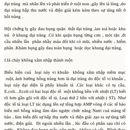
đại tràng mà nhân lên và phát triển ở ruột non ,gây lên iả lỏng ,do
đại tràng hấp thu nước và điện giải kém kèm theo sự tăng tiết ở
hồi tràng .
Hội chứng lỵ gây đau bụng quặn thắt đại tràng ,lan toả hoặc khu
trú ở khung đại tràng .Có khi quặn bụng từng cơn , mót rặn ,đi
cầu nhiều lần phân nhầy máu đôi khi có mũi, nhiều nước , hiếm
phân .Khám bụng gây đau toàn bụng hoặc dọc khung đại tràng.
f.Iả chảy không xâm nhập thành ruột:
Biểu hiện cuả loại này vi khuẩn không xâm nhập niêm mạc
ruột, ảnh hưởng hỗng tràng hơn là đại tràng do độc tố vi khuẩn ,
loại này đại diện là phẩy khuẩn tả .Các loại khác có tụ cầu,
E.coli…Ecoli có hai loại độc tố một không bền với nhiệt (LT) biết
rõ hơn gần gũi với độc tố tả. Loại thứ 2 bền với nhiệt ( ST). Như
độc tố tả loại LT tác dụng lên sự tổng hợp AMP vòng ở các tế bào
biểu mô hỗng tràng làm đảo ngược chức năng Natri cuả màng tế
bào , làm biến đổi sự hấp thụ nước và điện giải ,tạo ra sự tăng tiết
nước, điện giải. Đi ngoài nhiều lần , lúc đầu có phân sau chỉ có
nước . Không đau bụng mấy, nôn mửa , không có sốt . Bệnh thay