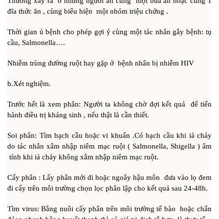
Thường xảy ra ở những người ăn cùng một bữa ăn hoặc cùng 1
đĩa thức ăn , cùng biểu hiện một nhóm triệu chứng .
Thời gian ủ bệnh cho phép gợi ý cùng một tác nhân gây bệnh: tụ
cầu, Salmonella….
Nhiễm trùng đường ruột hay gặp ở bệnh nhân bị nhiễm HIV
b.Xét nghiệm.
Trước hết là xem phân: Người ta không chờ đợi kết quả để tiến
hành điều trị kháng sinh , nếu thật là cần thiết.
Soi phân: Tìm bạch cầu hoặc vi khuẩn .Có bạch cầu khi iả chảy
do tác nhân xâm nhập niêm mạc ruột ( Salmonella, Shigella ) âm
tính khi iả chảy không xâm nhập niêm mạc ruột.
Cấy phân : Lấy phân mới đi hoặc ngoắy hậu môn đưa vào lọ đem
đi cấy trên môi trường chọn lọc phân lập cho kết quả sau 24-48h.
Tìm virus: Bằng nuôi cấy phân trên môi trường tế bào hoặc chẩn