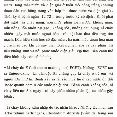
Natri tăng thải nước và điện giải ở biểu mô hỗng tràng (nhưng
đoạn đầu cuả hồng trang vẫn hấp thu được nước và điện giải ) .
Thời kỳ ủ bệnh ngắn 12-72 h trong trước kỳ có dịch . Khởi phát
đột ngột , iả chảy nặng, nôn mửa, phân toàn nước, không máu,
mùi nồng, lổn nhổn hạt gạo , không sốt , không đau bụng .Iả chảy
nhiều gây mất nước ngoại bào , rồi nội bào đưa đến truỵ tim
mạch. Dấu hiệu sinh học cô đặc máu , hạ natri máu ,toan hoá máu
, ure máu cao khi có suy thận .Xét nghiệm soi và cấy phân .Trị
liệu kháng sinh và hồi phục nước điện giải kịp thời .Bên cạnh thể
điển hình này còn có thể nhẹ .
+ Iả chảy do E Coli entero toxinogene( ECET). Những ECET tạo
ra Enterotoxine LT và/hoặc ST chúng gây iả chảy ở trẻ em và
người lớn như tả. Bệnh xẩy ra rải rác muà hè ở các nước ôn đới
hoặc quanh năm ở các nước nhiệt đới . Bệnh cảnh không sốt , iả
chảy liên tục 3-4 ngày soi cấy phân nhằm phân lập tác nhân gây
bệnh .
+ Iả chảy không xâm nhập do tác nhân khác . Những tác nhân sau
Clostridium perfringens, Clostridium difficile (viêm đại tràng sau