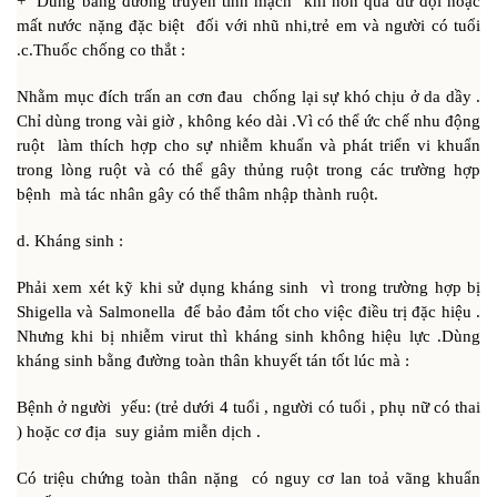
+ Dùng bằng đường truyền tĩnh mạch khi nôn quá dữ dội hoặc
mất nước nặng đặc biệt đối với nhũ nhi,trẻ em và người có tuổi
.c.Thuốc chống co thắt :
Nhằm mục đích trấn an cơn đau chống lại sự khó chịu ở da dầy .
Chỉ dùng trong vài giờ , không kéo dài .Vì có thể ức chế nhu động
ruột làm thích hợp cho sự nhiễm khuẩn và phát triển vi khuẩn
trong lòng ruột và có thể gây thủng ruột trong các trường hợp
bệnh mà tác nhân gây có thể thâm nhập thành ruột.
d. Kháng sinh :
Phải xem xét kỹ khi sử dụng kháng sinh vì trong trường hợp bị
Shigella và Salmonella để bảo đảm tốt cho việc điều trị đặc hiệu .
Nhưng khi bị nhiễm virut thì kháng sinh không hiệu lực .Dùng
kháng sinh bằng đường toàn thân khuyết tán tốt lúc mà :
Bệnh ở người yếu: (trẻ dưới 4 tuổi , người có tuổi , phụ nữ có thai
) hoặc cơ địa suy giảm miễn dịch .
Có triệu chứng toàn thân nặng có nguy cơ lan toả vãng khuẩn