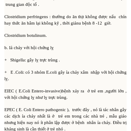
trung gian độc tố .
Clostridium perfringens : thường do ăn thịt không được nấu chín
hay thức ăn hâm lại không kỹ , thời giảnu bệnh 8 -12 giờ.
Clostridium botulinum.
b. Iả chảy với hội chứng lỵ
+ Shigella: gây lỵ trực trùng .
+ E .Coli: có 3 nhóm E.coli gây ỉa chảy xâm nhập với hội chứng
lỵ.
EIEC ( E.Coli Entero-invasive)bệnh xảy ra ở trẻ em ,người lớn ,
với hội chứng lỵ như lỵ trực trùng.
EPEC ( E. Coli Entero pathogenic ), trước đây , nó là tác nhân gây
các dịch ỉa chảy nhất là ở trẻ em trong các nhà trẻ , mẫu giáo
nhưng hiện nay nó ít phân lập được ở bệnh nhân ỉa chảy. Điều trị
kháng sinh là cần thiết ở trẻ nhỏ .