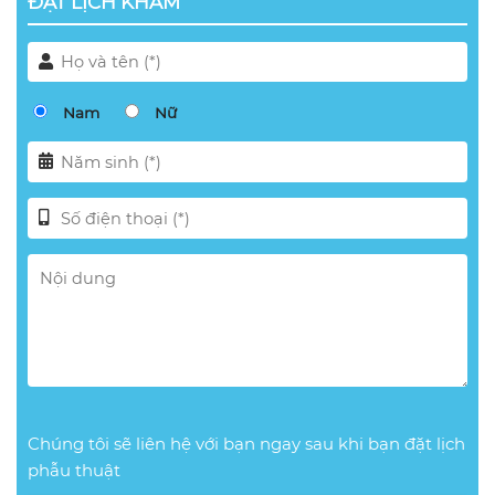
ĐẶT LỊCH KHÁM
Nam
Nữ
Chúng tôi sẽ liên hệ với bạn ngay sau khi bạn đặt lịch
phẫu thuật