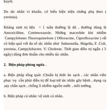
huyết.
Do tác nhân vi khuẩn, có biểu hiện triệu chứng phụ theo (
yersinia).
Kháng sinh trị liệu < 1 tuần thường là đủ , thường dùng là
Amoxicilline, Cotrimoxazole. Những macrolide khi nhiễm
Campylobater. Fluoroquinelone ( Ofloxacine, Ciprofloxacine ) rất
có hiệu quả với đa số tác nhân như Salmonella, Shigella, E .Coli,
yersinia, Campylobacter, V. Cholerae. Thời gian điều trị ngắn ( 5
ngày) dùng đơn thuần cho nhiều tác nhân.
2. Biện pháp phòng ngừa .
a. Biện pháp tổng quát :Chuẩn bị thức ăn sạch , các nhân viên
phục vụ cần phải điều trị để loại trừ tác nhân gây bệnh , dụng cụ
,tay chân sạch , chống ô nhiễm nguồn nước , môi trường.
b. Biện pháp cá nhân: vệ sinh cá nhân.