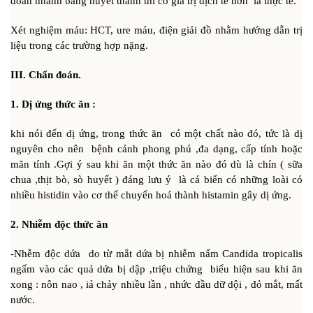
đóan nhanh bằng huyết thanh thì có giá trị dịch tễ hơn là thực tế.
Xét nghiệm máu: HCT, ure máu, điện giải đồ nhằm hướng dẫn trị
liệu trong các trường hợp nặng.
III. Chẩn đoán.
1. Dị ứng thức ăn :
khi nói đến dị ứng, trong thức ăn có một chất nào đó, tức là dị
nguyên cho nên bệnh cảnh phong phú ,đa dạng, cấp tính hoặc
mãn tính .Gợi ý sau khi ăn một thức ăn nào đó dù là chín ( sữa
chua ,thịt bò, sò huyết ) đáng lưu ý là cá biển có những loài có
nhiều histidin vào cơ thể chuyển hoá thành histamin gây dị ứng.
2. Nhiễm độc thức ăn
-Nhễm độc dứa do từ mắt dứa bị nhiễm nấm Candida tropicalis
ngấm vào các quả dứa bị dập ,triệu chứng biểu hiện sau khi ăn
xong : nôn nao , iả chảy nhiều lần , nhức đầu dữ dội , đỏ mắt, mất
nước.