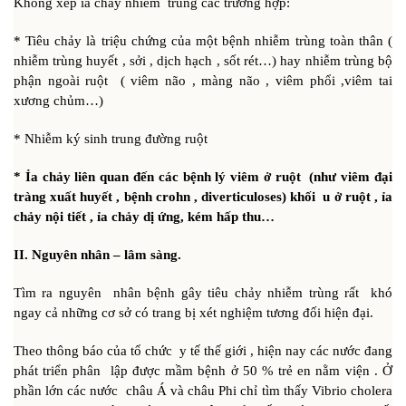
Không xếp ỉa chảy nhiễm trùng các trường hợp:
* Tiêu chảy là triệu chứng của một bệnh nhiễm trùng toàn thân (
nhiễm trùng huyết , sởi , dịch hạch , sốt rét…) hay nhiễm trùng bộ
phận ngoài ruột ( viêm não , màng não , viêm phổi ,viêm tai
xương chủm…)
* Nhiễm ký sinh trung đường ruột
* Ỉa chảy liên quan đến các bệnh lý viêm ở ruột (như viêm đại
tràng xuất huyết , bệnh crohn , diverticuloses) khối u ở ruột , ỉa
chảy nội tiết , ỉa chảy dị ứng, kém hấp thu…
II. Nguyên nhân – lâm sàng.
Tìm ra nguyên nhân bệnh gây tiêu chảy nhiễm trùng rất khó
ngay cả những cơ sở có trang bị xét nghiệm tương đối hiện đại.
Theo thông báo của tổ chức y tế thế giới , hiện nay các nước đang
phát triển phân lập được mầm bệnh ở 50 % trẻ en nằm viện . Ở
phần lớn các nước châu Á và châu Phi chỉ tìm thấy Vibrio cholera