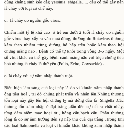
dùng kháng sinh kéo dài) yersinia, shigella…., đều có thể gây nên
iả chảy với loại cơ chế này.
d. Iả chảy do nguồn gốc virus.:
Chiếm một tỷ lệ khá cao ở trẻ em dưới 2 tuổi iả chảy do nguồn
gốc virus hay xẩy ra vào muà đông, thường do Rotavirus thường
kèm theo nhiễm trùng đường hô hấp trên hoặc kèm theo hội
chứng màng não . Bệnh có thể tự khỏi trong vòng 3-5 ngày. Một
số virut khác có thể gây bệnh cảnh màng não với triệu chứng tiêu
hoá nhưng iả chảy là thứ yếu (Polio, Echo, Coxsackie) .
e. Iả chảy với sự xâm nhập thành ruột.
Biểu hiện lâm sàng cuả loại này là do vi khuẩn xâm nhập thành
ống tiêu hoá , tại đó chúng phát triển và nhân lên.Những thương
tổn loại này gây lên hội chứng lỵ mà đứng đầu là Shigella .Các
thương tổn xâm nhập ở đại tràng ,dẫn đến sự tiết ra chất nhầy,
từng đám niêm mạc hoại tử , hồng cầu,bạch cầu .Phân thường
lỏng là do sự ảnh hưởng đến sự hấp thu cuả đại tràng .Trong khi
các loại Salmonella và loại vi khuẩn khác không xâm nhập thành