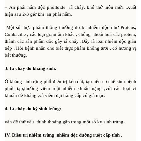
– Ăn phải nấm độc pholloide iả chảy, khó thở ,nôn mửa .Xuất
hiện sau 2-3 giờ khi ăn phải nấm.
-Một số thực phẩm thông thường do bị nhiễm độc như Proteus,
Colibacille , các loại gram âm khác , chúng thoái hoá các protein,
thành các sản phẩm độc gây iả chảy .Đây là loại nhiễm độc gián
tiếp . Hỏi bệnh nhân cho biết thực phẩm không tươi , có hương vị
bất thường.
3. Iả chay do khang sinh:
Ở kháng sinh rộng phổ điều trị kéo dài, tạo nên cơ chế sinh bệnh
phức tạp,thường viêm ruột nhiễm khuẩn nặng ,với các loại vi
khuẩn đề kháng ,và viêm đại tràng cấp có giả mạc.
4. Iả chảy do ký sinh trùng:
vấn đề thứ yếu thỉnh thoảng gặp trong một số ký sinh trùng .
IV. Điều trị nhiễm trùng nhiễm độc đường ruột cấp tính .