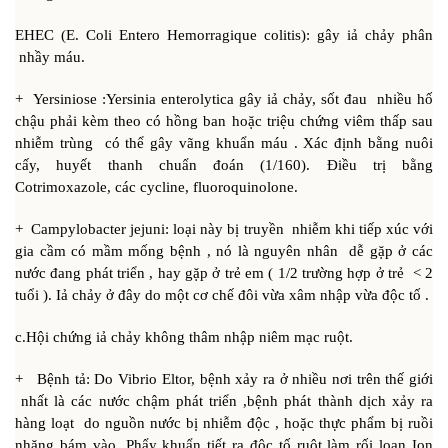
EHEC (E. Coli Entero Hemorragique colitis): gây iả chảy phân
nhầy máu.
+ Yersiniose :Yersinia enterolytica gây iả chảy, sốt đau nhiều hố
chậu phải kèm theo có hồng ban hoặc triệu chứng viêm thấp sau
nhiễm trùng có thể gây vãng khuẩn máu . Xác định bằng nuôi
cấy, huyết thanh chuẩn đoán (1/160). Điều trị bằng
Cotrimoxazole, các cycline, fluoroquinolone.
+ Campylobacter jejuni: loại này bị truyền nhiễm khi tiếp xúc với
gia cầm có mầm mống bệnh , nó là nguyên nhân dễ gặp ở các
nước đang phát triển , hay gặp ở trẻ em ( 1/2 trường hợp ở trẻ < 2
tuổi ). Iả chảy ở đây do một cơ chế đôi vừa xâm nhập vừa độc tố .
c.Hội chứng iả chảy không thâm nhập niêm mạc ruột.
+ Bệnh tả: Do Vibrio Eltor, bệnh xảy ra ở nhiều nơi trên thế giới
nhất là các nước chậm phát triển ,bệnh phát thành dịch xảy ra
hàng loạt do nguồn nước bị nhiễm độc , hoặc thực phẩm bị ruồi
nhặng bám vào .Phẩy khuẩn tiết ra độc tố ruột làm rối loạn Ion