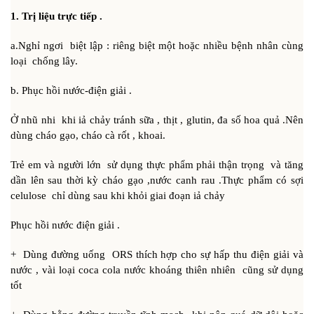
1. Trị liệu trực tiếp .
a.Nghỉ ngơi biệt lập : riêng biệt một hoặc nhiều bệnh nhân cùng
loại chống lây.
b. Phục hồi nước-điện giải .
Ở nhũ nhi khi iả chảy tránh sữa , thịt , glutin, đa số hoa quả .Nên
dùng cháo gạo, cháo cà rốt , khoai.
Trẻ em và người lớn sử dụng thực phẩm phải thận trọng và tăng
dần lên sau thời kỳ cháo gạo ,nước canh rau .Thực phẩm có sợi
celulose chỉ dùng sau khi khỏi giai đoạn iả chảy
Phục hồi nước điện giải .
+ Dùng đường uống ORS thích hợp cho sự hấp thu điện giải và
nước , vài loại coca cola nước khoáng thiên nhiên cũng sử dụng
tốt