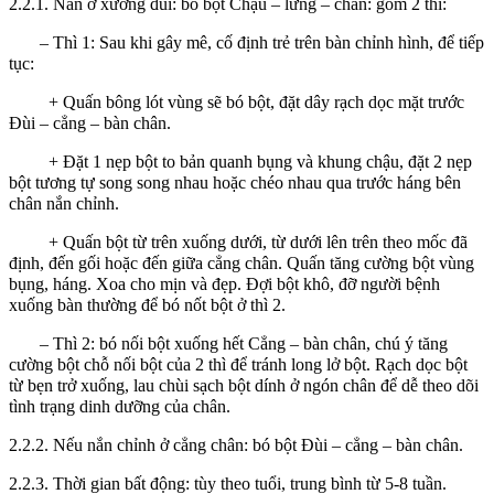
2.2.1. Nắn ở xương đùi: bó bột Chậu – lưng – chân: gồm 2 thì:
– Thì 1: Sau khi gây mê, cố định trẻ trên bàn chỉnh hình, để tiếp
tục:
+ Quấn bông lót vùng sẽ bó bột, đặt dây rạch dọc mặt trước
Đùi – cẳng – bàn chân.
+ Đặt 1 nẹp bột to bản quanh bụng và khung chậu, đặt 2 nẹp
bột tương tự song song nhau hoặc chéo nhau qua trước háng bên
chân nắn chỉnh.
+ Quấn bột từ trên xuống dưới, từ dưới lên trên theo mốc đã
định, đến gối hoặc đến giữa cẳng chân. Quấn tăng cường bột vùng
bụng, háng. Xoa cho mịn và đẹp. Đợi bột khô, đỡ người bệnh
xuống bàn thường để bó nốt bột ở thì 2.
– Thì 2: bó nối bột xuống hết Cẳng – bàn chân, chú ý tăng
cường bột chỗ nối bột của 2 thì để tránh long lở bột. Rạch dọc bột
từ bẹn trở xuống, lau chùi sạch bột dính ở ngón chân để dễ theo dõi
tình trạng dinh dưỡng của chân.
2.2.2. Nếu nắn chỉnh ở cẳng chân: bó bột Đùi – cẳng – bàn chân.
2.2.3. Thời gian bất động: tùy theo tuổi, trung bình từ 5-8 tuần.