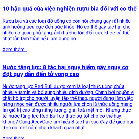
10 hậu quả của việc nghiện rượu bia đối với cơ thể
Rượu bia và các loại đồ uống có cồn nói chung gây rất nhiều
ảnh hưởng tiêu cực đến sức khỏe. Nó có thể gây tác hại cho
nhiều cơ quan phủ tạng, ảnh hưởng lớn đến sức khỏe cả thể
chất lẫn tâm thần nếu lạm dụng nó.
Xem thêm...
Nước tăng lực: 8 tác hại nguy hiểm gây nguy cơ
đột quỵ dẫn đến tử vong cao
Nước tăng lực Red Bull được xem là loại thức uống chứa
nhiều vitamin và bổ sung nhiều dinh dưỡng. Chính bởi nguồn vi
chất hỗ trợ cho người luyện tập thể thao, người đang làm việc
nặng nhọc nên được nhiều người lựa chọn là thức uống mang
lại giá trị cao tăng năng lượng, giải toả mệt mỏi. Nhưng thực
tế, nước tăng lực Red Bull có thực sự tốt cho cơ thể hay
không? Cùng AceyCare tìm hiểu 8 tác hại sau đây để giúp bạn
đọc có một cảm nhận khách quan nhất.
Xem thêm...