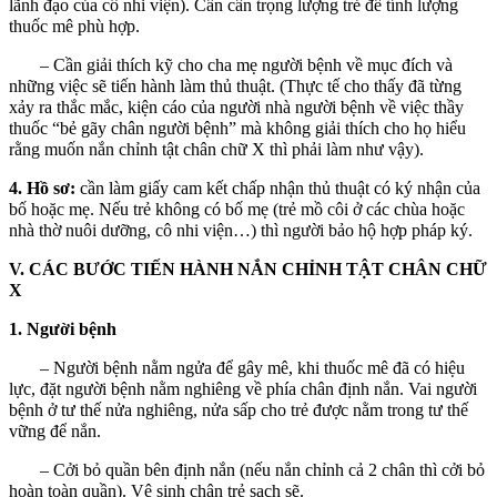
lãnh đạo của cô nhi viện). Cần cân trọng lượng trẻ để tính lượng
thuốc mê phù hợp.
– Cần giải thích kỹ cho cha mẹ người bệnh về mục đích và
những việc sẽ tiến hành làm thủ thuật. (Thực tế cho thấy đã từng
xảy ra thắc mắc, kiện cáo của người nhà người bệnh về việc thầy
thuốc “bẻ gãy chân người bệnh” mà không giải thích cho họ hiểu
rằng muốn nắn chỉnh tật chân chữ X thì phải làm như vậy).
4. Hồ sơ:
cần làm giấy cam kết chấp nhận thủ thuật có ký nhận của
bố hoặc mẹ. Nếu trẻ không có bố mẹ (trẻ mồ côi ở các chùa hoặc
nhà thờ nuôi dưỡng, cô nhi viện…) thì người bảo hộ hợp pháp ký.
V. CÁC BƯỚC TIẾN HÀNH NẮN CHỈNH TẬT CHÂN CHỮ
X
1. Người bệnh
– Người bệnh nằm ngửa để gây mê, khi thuốc mê đã có hiệu
lực, đặt người bệnh nằm nghiêng về phía chân định nắn. Vai người
bệnh ở tư thế nửa nghiêng, nửa sấp cho trẻ được nằm trong tư thế
vững để nắn.
– Cởi bỏ quần bên định nắn (nếu nắn chỉnh cả 2 chân thì cởi bỏ
hoàn toàn quần). Vệ sinh chân trẻ sạch sẽ.