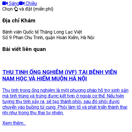
Sáng
Chiều
Chọn
và đặt (miễn phí)
Địa chỉ Khám
Bệnh viện Quốc tế Thăng Long Lạc Việt
Số 9 Phan Chu Trinh, quận Hoàn Kiếm, Hà Nội
Bài viết liên quan
THỤ TINH ỐNG NGHIỆM (IVF) TẠI BỆNH VIỆN
NAM HỌC VÀ HIẾM MUỘN HÀ NỘI
Thụ tinh trong ống nghiệm là một phương pháp hỗ trợ sinh sản
mà tinh trùng và trứng được kết hợp ở ngoài cơ thể. Nếu hiện
tượng thụ tinh xảy ra, sẽ tạo thành phôi, sau đó phôi được
chuyển vào buồng tử cung. Phôi làm tổ và phát triển thành thai
nhi như trong thụ thai tự nhiên.
Xem thêm...