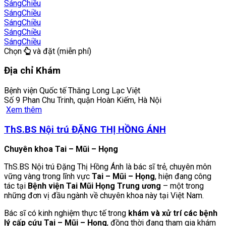
Sáng
Chiều
Sáng
Chiều
Sáng
Chiều
Sáng
Chiều
Sáng
Chiều
Chọn
và đặt (miễn phí)
Địa chỉ Khám
Bệnh viện Quốc tế Thăng Long Lạc Việt
Số 9 Phan Chu Trinh, quận Hoàn Kiếm, Hà Nội
Xem thêm
ThS.BS Nội trú ĐẶNG THỊ HỒNG ÁNH
Chuyên khoa Tai – Mũi – Họng
ThS.BS Nội trú Đặng Thị Hồng Ánh là bác sĩ trẻ, chuyên môn
vững vàng trong lĩnh vực
Tai – Mũi – Họng
, hiện đang công
tác tại
Bệnh viện Tai Mũi Họng Trung ương
– một trong
những đơn vị đầu ngành về chuyên khoa này tại Việt Nam.
Bác sĩ có kinh nghiệm thực tế trong
khám và xử trí các bệnh
lý cấp cứu Tai – Mũi – Họng
, đồng thời đang tham gia khám