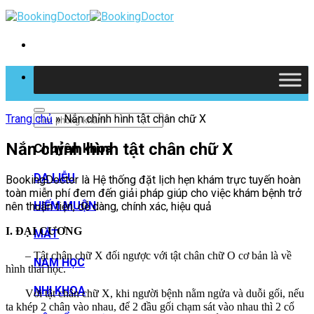
Skip
to
content
Tìm kiếm
Trang chủ
»
Nắn chỉnh hình tật chân chữ X
Nắn chỉnh hình tật chân chữ X
Chuyên khoa
DA LIỄU
BookingDoctor là Hệ thống đặt lịch hẹn khám trực tuyến hoàn
toàn miễn phí đem đến giải pháp giúp cho việc khám bệnh trở
HIẾM MUỘN
nên thuận tiện, dễ dàng, chính xác, hiệu quả
I. ĐẠI CƯƠNG
MẮT
– Tật chân chữ X đối ngược với tật chân chữ O cơ bản là về
NAM HỌC
hình thái học.
NHI KHOA
Với tật chân chữ X, khi người bệnh nằm ngửa và duỗi gối, nếu
ta khép 2 chân vào nhau, để 2 đầu gối chạm sát vào nhau thì 2 cổ