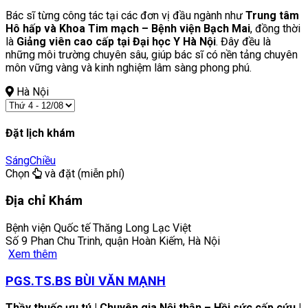
Bác sĩ từng công tác tại các đơn vị đầu ngành như
Trung tâm
Hô hấp và Khoa Tim mạch – Bệnh viện Bạch Mai
, đồng thời
là
Giảng viên cao cấp tại Đại học Y Hà Nội
. Đây đều là
những môi trường chuyên sâu, giúp bác sĩ có nền tảng chuyên
môn vững vàng và kinh nghiệm lâm sàng phong phú.
Hà Nội
Đặt lịch khám
Sáng
Chiều
Chọn
và đặt (miễn phí)
Địa chỉ Khám
Bệnh viện Quốc tế Thăng Long Lạc Việt
Số 9 Phan Chu Trinh, quận Hoàn Kiếm, Hà Nội
Xem thêm
PGS.TS.BS BÙI VĂN MẠNH
Thầy thuốc ưu tú | Chuyên gia Nội thận – Hồi sức cấp cứu |