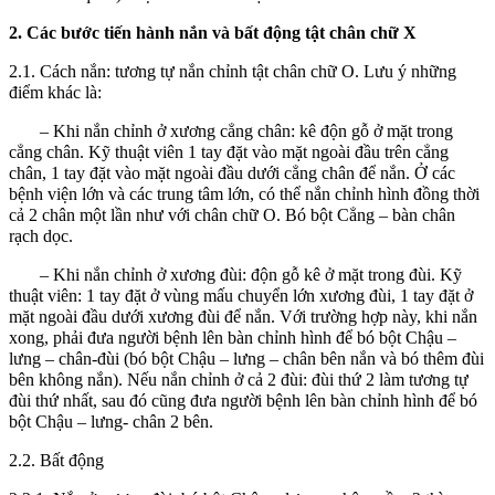
2. Các bước tiến hành nắn và bất động tật chân chữ X
2.1. Cách nắn: tương tự nắn chỉnh tật chân chữ O. Lưu ý những
điểm khác là:
– Khi nắn chỉnh ở xương cẳng chân: kê độn gỗ ở mặt trong
cẳng chân. Kỹ thuật viên 1 tay đặt vào mặt ngoài đầu trên cẳng
chân, 1 tay đặt vào mặt ngoài đầu dưới cẳng chân để nắn. Ở các
bệnh viện lớn và các trung tâm lớn, có thể nắn chỉnh hình đồng thời
cả 2 chân một lần như với chân chữ O. Bó bột Cẳng – bàn chân
rạch dọc.
– Khi nắn chỉnh ở xương đùi: độn gỗ kê ở mặt trong đùi. Kỹ
thuật viên: 1 tay đặt ở vùng mấu chuyển lớn xương đùi, 1 tay đặt ở
mặt ngoài đầu dưới xương đùi để nắn. Với trường hợp này, khi nắn
xong, phải đưa người bệnh lên bàn chỉnh hình để bó bột Chậu –
lưng – chân-đùi (bó bột Chậu – lưng – chân bên nắn và bó thêm đùi
bên không nắn). Nếu nắn chỉnh ở cả 2 đùi: đùi thứ 2 làm tương tự
đùi thứ nhất, sau đó cũng đưa người bệnh lên bàn chỉnh hình để bó
bột Chậu – lưng- chân 2 bên.
2.2. Bất động