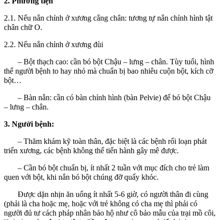
2. Phương tiện
2.1. Nếu nắn chỉnh ở xương cẳng chân: tương tự nắn chỉnh hình tật
chân chữ O.
2.2. Nếu nắn chỉnh ở xương đùi
– Bột thạch cao: cần bó bột Chậu – lưng – chân. Tùy tuổi, hình
thể người bệnh to hay nhỏ mà chuẩn bị bao nhiêu cuộn bột, kích cỡ
bột…
– Bàn nắn: cần có bàn chỉnh hình (bàn Pelvie) để bó bột Chậu
– lưng – chân.
3. Người bệnh:
– Thăm khám kỹ toàn thân, đặc biệt là các bệnh rối loạn phát
triển xương, các bệnh không thể tiến hành gây mê được.
– Cần bó bột chuẩn bị, ít nhất 2 tuần với mục đích cho trẻ làm
quen với bột, khi nắn bó bột chúng đỡ quấy khóc.
Được dặn nhịn ăn uống ít nhất 5-6 giờ, có người thân đi cùng
(phải là cha hoặc mẹ, hoặc với trẻ không có cha mẹ thì phải có
người đủ tư cách pháp nhân bảo hộ như cô bảo mẫu của trại mồ côi,