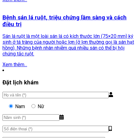
Bệnh sán lá ruột, triệu chứng lầm sàng và cách
điều trị
Sán lá ruột là một loài sán lá có kích thước lớn (75×20 mm) ký
sinh ở tá tràng của người hoặc lợn (ở lợn thường gọi là sán hạt
hồng). Những bệnh nhân nhiễm quá nhiều sán có thể bị hội
chứng tắc ruột.
Xem thêm...
Đặt lịch khám
Nam
Nữ