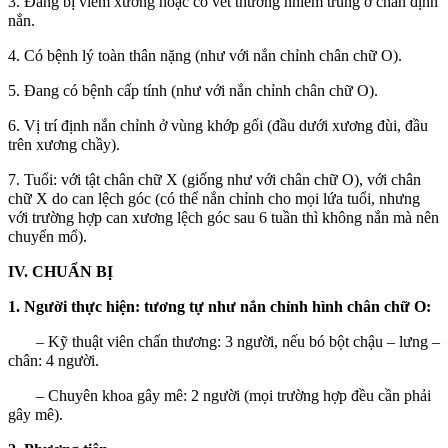
3. Đang bị viêm xương hoặc có vết thương nhiễm trùng ở chân định
nắn.
4. Có bệnh lý toàn thân nặng (như với nắn chỉnh chân chữ O).
5. Đang có bệnh cấp tính (như với nắn chỉnh chân chữ O).
6. Vị trí định nắn chỉnh ở vùng khớp gối (đầu dưới xương đùi, đầu
trên xương chầy).
7. Tuổi: với tật chân chữ X (giống như với chân chữ O), với chân
chữ X do can lệch góc (có thể nắn chỉnh cho mọi lứa tuổi, nhưng
với trường hợp can xương lệch góc sau 6 tuần thì không nắn mà nên
chuyển mổ).
IV. CHUẨN BỊ
1. Người thực hiện: tương tự như nắn chỉnh hình chân chữ O:
– Kỹ thuật viên chấn thương: 3 người, nếu bó bột chậu – lưng –
chân: 4 người.
– Chuyên khoa gây mê: 2 người (mọi trường hợp đều cần phải
gây mê).