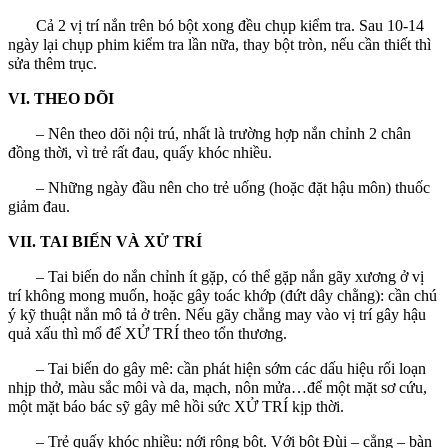
Cả 2 vị trí nắn trên bó bột xong đều chụp kiểm tra. Sau 10-14
ngày lại chụp phim kiểm tra lần nữa, thay bột tròn, nếu cần thiết thì
sửa thêm trục.
VI. THEO DÕI
– Nên theo dõi nội trú, nhất là trường hợp nắn chỉnh 2 chân
đồng thời, vì trẻ rất đau, quấy khóc nhiều.
– Những ngày đầu nên cho trẻ uống (hoặc đặt hậu môn) thuốc
giảm đau.
VII. TAI BIẾN VÀ XỬ TRÍ
– Tai biến do nắn chỉnh ít gặp, có thể gặp nắn gãy xương ở vị
trí không mong muốn, hoặc gây toác khớp (đứt dây chằng): cần chú
ý kỹ thuật nắn mô tả ở trên. Nếu gãy chẳng may vào vị trí gây hậu
quả xấu thì mổ để XỬ TRÍ theo tổn thương.
– Tai biến do gây mê: cần phát hiện sớm các dấu hiệu rối loạn
nhịp thở, màu sắc môi và da, mạch, nôn mửa…để một mặt sơ cứu,
một mặt báo bác sỹ gây mê hồi sức XỬ TRÍ kịp thời.
– Trẻ quấy khóc nhiều: nới rộng bột. Với bột Đùi – cẳng – bàn