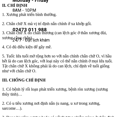
Monday - Friday
II. CHỈ ĐỊNH
8AM - 10PM
1. Xương phát triển bình thường.
2. Chân chữ X mà vị trí định nắn chỉnh ở xa khớp gối.
02473 011 988
3. Chân chữ X do chấn thương (can lệch góc ở thân xương đùi,
xương cẳng chân).
24/7 - Đặt lịch khám
4. Có đủ điều kiện để gây mê.
5. Tuổi: lứa tuổi mở rộng hơn so với nắn chỉnh chân chữ O, vì hầu
hết là do can lệch góc, với loại này có thể nắn chỉnh ở mọi lứa tuổi.
Tật chân chữ X không phải là do can lệch, chỉ định về tuổi giống
như với chân chữ O.
III. CHỐNG CHỈ ĐỊNH
1. Có bệnh lý rối loạn phát triển xương, bệnh ròn xương (xương
thủy tinh)…
2. Có u tiêu xương nơi định nắn (u nang, u xơ trong xương,
sarcome…).