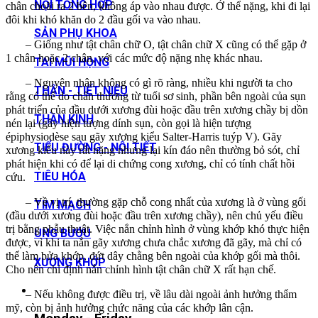
NỘI TỔNG HỢP
chân choãi ra 2 bên, không áp vào nhau được. Ở thể nặng, khi đi lại
đôi khi khó khăn do 2 đầu gối va vào nhau.
SẢN PHỤ KHOA
– Giống như tật chân chữ O, tật chân chữ X cũng có thể gặp ở
1 chân hoặc 2 chân, với các mức độ nặng nhẹ khác nhau.
TAI MŨI HỌNG
– Nguyên nhân không có gì rõ ràng, nhiều khi người ta cho
THẬN - TIẾT NIỆU
rằng có thể do chấn thương từ tuổi sơ sinh, phần bên ngoài của sụn
phát triển của đầu dưới xương đùi hoặc đầu trên xương chầy bị dồn
THẦN KINH
nén lại (gây hiện tượng dính sụn, còn gọi là hiện tượng
épiphysiodèse sau gãy xương kiểu Salter-Harris tuýp V). Gãy
TIỂU ĐƯỜNG - NỘI TIẾT
xương kiểu này rất nặng nhưng lại kín đáo nên thường bỏ sót, chỉ
phát hiện khi có để lại di chứng cong xương, chỉ có tính chất hồi
TIÊU HÓA
cứu.
– Về vị trí, thường gặp chỗ cong nhất của xương là ở vùng gối
TIM MẠCH
(đầu dưới xương đùi hoặc đầu trên xương chầy), nên chủ yếu điều
trị bằng phẫu thuật. Việc nắn chỉnh hình ở vùng khớp khó thực hiện
UNG BƯỚU
được, vì khi ta nắn gãy xương chưa chắc xương đã gãy, mà chỉ có
thể làm bửa khớp, đứt dây chằng bên ngoài của khớp gối mà thôi.
XƯƠNG KHỚP
Cho nên chỉ định nắn chỉnh hình tật chân chữ X rất hạn chế.
– Nếu không được điều trị, về lâu dài ngoài ảnh hưởng thẩm
mỹ, còn bị ảnh hưởng chức năng của các khớp lân cận.