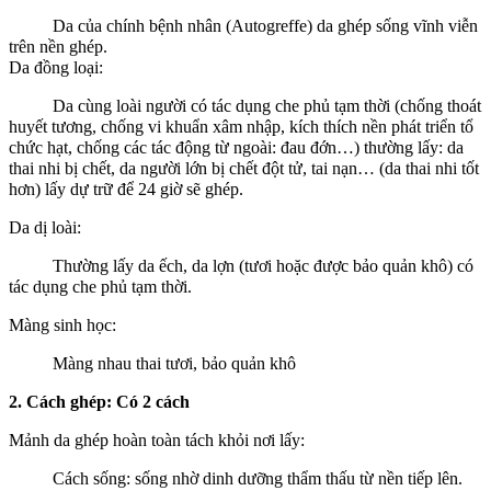
Da của chính bệnh nhân (Autogreffe) da ghép sống vĩnh viễn
trên nền ghép.
Da đồng loại:
Da cùng loài người có tác dụng che phủ tạm thời (chống thoát
huyết tương, chống vi khuẩn xâm nhập, kích thích nền phát triển tổ
chức hạt, chống các tác động từ ngoài: đau đớn…) thường lấy: da
thai nhi bị chết, da người lớn bị chết đột tử, tai nạn… (da thai nhi tốt
hơn) lấy dự trữ để 24 giờ sẽ ghép.
Da dị loài:
Thường lấy da ếch, da lợn (tươi hoặc được bảo quản khô) có
tác dụng che phủ tạm thời.
Màng sinh học:
Màng nhau thai tươi, bảo quản khô
2. Cách ghép: Có 2 cách
Mảnh da ghép hoàn toàn tách khỏi nơi lấy:
Cách sống: sống nhờ dinh dưỡng thẩm thấu từ nền tiếp lên.