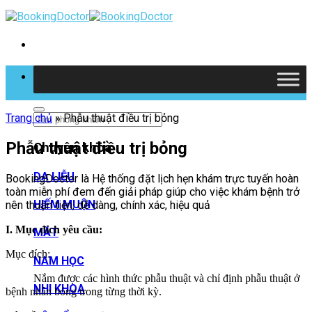
Skip
to
content
Tìm kiếm
Trang chủ
»
Phẫu thuật điều trị bỏng
Phẫu thuật điều trị bỏng
Chuyên khoa
DA LIỄU
BookingDoctor là Hệ thống đặt lịch hẹn khám trực tuyến hoàn
toàn miễn phí đem đến giải pháp giúp cho việc khám bệnh trở
HIẾM MUỘN
nên thuận tiện, dễ dàng, chính xác, hiệu quả
I. Mục đích yêu cầu:
MẮT
Mục đích:
NAM HỌC
Nắm được các hình thức phẫu thuật và chỉ định phẫu thuật ở
NHI KHOA
bệnh nhân bỏng trong từng thời kỳ.