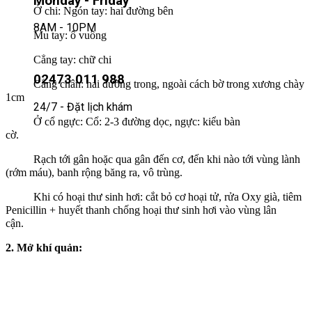
Monday - Friday
Ở chi: Ngón tay: hai đường bên
8AM - 10PM
Mu tay: ô vuông
Cẳng tay: chữ chi
02473 011 988
Cẳng chân: hai đường trong, ngoài cách bờ trong xương chày
1cm
24/7 - Đặt lịch khám
Ở cổ ngực: Cổ: 2-3 đường dọc, ngực: kiểu bàn
cờ.
Rạch tới gân hoặc qua gân đến cơ, đến khi nào tới vùng lành
(rớm máu), banh rộng băng ra, vô trùng.
Khi có hoại thư sinh hơi: cắt bỏ cơ hoại tử, rửa Oxy già, tiêm
Penicillin + huyết thanh chống hoại thư sinh hơi vào vùng lân
cận.
2. Mở khí quản: