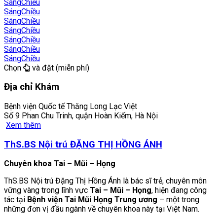
Sáng
Chiều
Sáng
Chiều
Sáng
Chiều
Sáng
Chiều
Sáng
Chiều
Sáng
Chiều
Sáng
Chiều
Chọn
và đặt (miễn phí)
Địa chỉ Khám
Bệnh viện Quốc tế Thăng Long Lạc Việt
Số 9 Phan Chu Trinh, quận Hoàn Kiếm, Hà Nội
Xem thêm
ThS.BS Nội trú ĐẶNG THỊ HỒNG ÁNH
Chuyên khoa Tai – Mũi – Họng
ThS.BS Nội trú Đặng Thị Hồng Ánh là bác sĩ trẻ, chuyên môn
vững vàng trong lĩnh vực
Tai – Mũi – Họng
, hiện đang công
tác tại
Bệnh viện Tai Mũi Họng Trung ương
– một trong
những đơn vị đầu ngành về chuyên khoa này tại Việt Nam.