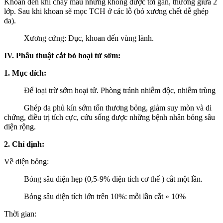
Khoan đến khi chảy máu nhưng không được tới gân, thường giữa 2
lớp. Sau khi khoan sẽ mọc TCH ở các lỗ (bỏ xương chết dễ ghép
da).
Xương cứng: Đục, khoan đến vùng lành.
IV. Phẫu thuật cắt bỏ hoại tử sớm:
1. Mục đích:
Để loại trừ sớm hoại tử. Phòng tránh nhiễm độc, nhiễm trùng
Ghép da phủ kín sớm tổn thương bỏng, giảm suy mòn và di
chứng, điều trị tích cực, cứu sống được những bệnh nhân bỏng sâu
diện rộng.
2. Chỉ định:
Về diện bỏng:
Bỏng sâu diện hẹp (0,5-9% diện tích cơ thể ) cắt một lần.
Bỏng sâu diện tích lớn trên 10%: mỗi lần cắt » 10%
Thời gian: