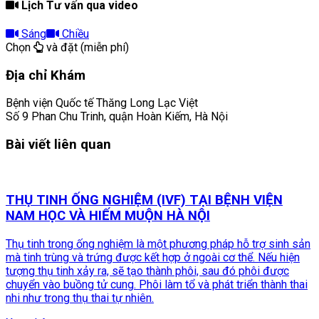
Lịch Tư vấn qua video
Sáng
Chiều
Chọn
và đặt (miễn phí)
Địa chỉ Khám
Bệnh viện Quốc tế Thăng Long Lạc Việt
Số 9 Phan Chu Trinh, quận Hoàn Kiếm, Hà Nội
Bài viết liên quan
THỤ TINH ỐNG NGHIỆM (IVF) TẠI BỆNH VIỆN
NAM HỌC VÀ HIẾM MUỘN HÀ NỘI
Thụ tinh trong ống nghiệm là một phương pháp hỗ trợ sinh sản
mà tinh trùng và trứng được kết hợp ở ngoài cơ thể. Nếu hiện
tượng thụ tinh xảy ra, sẽ tạo thành phôi, sau đó phôi được
chuyển vào buồng tử cung. Phôi làm tổ và phát triển thành thai
nhi như trong thụ thai tự nhiên.