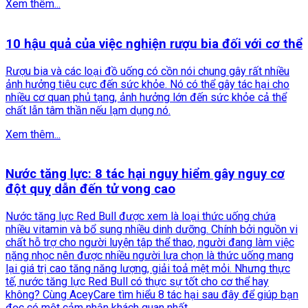
Xem thêm...
10 hậu quả của việc nghiện rượu bia đối với cơ thể
Rượu bia và các loại đồ uống có cồn nói chung gây rất nhiều
ảnh hưởng tiêu cực đến sức khỏe. Nó có thể gây tác hại cho
nhiều cơ quan phủ tạng, ảnh hưởng lớn đến sức khỏe cả thể
chất lẫn tâm thần nếu lạm dụng nó.
Xem thêm...
Nước tăng lực: 8 tác hại nguy hiểm gây nguy cơ
đột quỵ dẫn đến tử vong cao
Nước tăng lực Red Bull được xem là loại thức uống chứa
nhiều vitamin và bổ sung nhiều dinh dưỡng. Chính bởi nguồn vi
chất hỗ trợ cho người luyện tập thể thao, người đang làm việc
nặng nhọc nên được nhiều người lựa chọn là thức uống mang
lại giá trị cao tăng năng lượng, giải toả mệt mỏi. Nhưng thực
tế, nước tăng lực Red Bull có thực sự tốt cho cơ thể hay
không? Cùng AceyCare tìm hiểu 8 tác hại sau đây để giúp bạn
đọc có một cảm nhận khách quan nhất.