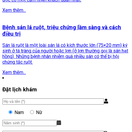
Xem thêm...
Bệnh sán lá ruột, triệu chứng lầm sàng và cách
điều trị
Sán lá ruột là một loài sán lá có kích thước lớn (75×20 mm) ký
sinh ở tá tràng của người hoặc lợn (ở lợn thường gọi là sán hạt
hồng). Những bệnh nhân nhiễm quá nhiều sán có thể bị hội
chứng tắc ruột.
Xem thêm...
Đặt lịch khám
Nam
Nữ