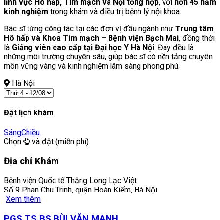
lĩnh vực Hô hấp, Tim mạch và Nội tổng hợp
, với
hơn 45 năm
kinh nghiệm
trong khám và điều trị bệnh lý nội khoa.
Bác sĩ từng công tác tại các đơn vị đầu ngành như
Trung tâm
Hô hấp và Khoa Tim mạch – Bệnh viện Bạch Mai
, đồng thời
là
Giảng viên cao cấp tại Đại học Y Hà Nội
. Đây đều là
những môi trường chuyên sâu, giúp bác sĩ có nền tảng chuyên
môn vững vàng và kinh nghiệm lâm sàng phong phú.
Hà Nội
Đặt lịch khám
Sáng
Chiều
Chọn
và đặt (miễn phí)
Địa chỉ Khám
Bệnh viện Quốc tế Thăng Long Lạc Việt
Số 9 Phan Chu Trinh, quận Hoàn Kiếm, Hà Nội
Xem thêm
PGS.TS.BS BÙI VĂN MẠNH