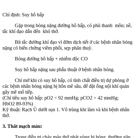
Chỉ định: Suy hô hấp
Gặp trong bỏng nặng đường hô hấp, có phù thanh môn; nề,
tắc khí đạo dẫn đến khó thở.
Bít tắc đường khí đạo vì đờm dịch tiết ở các bệnh nhân bỏng
nặng có biến chứng viêm phổi, sẹp phân thuỳ.
Bỏng đường hô hấp + nhiễm độc CO
Suy hô hấp nặng sau phẫu thuật ở bệnh nhân bỏng.
Chỉ mở khi có suy hô hấp, có tính chất điều trị dự phòng ở
các bệnh nhân bỏng nặng bị hôn mê sâu, để đặt ống nội khí quản
gây mê mổ tiếp.
(Chỉ tiêu suy hô hấp: pO2 < 92 mmHg; pCO2 > 42 mmHg;
HbO2 89-93%)
Kỹ thuật: Rạch Ù dưới sụn 1. Vô trùng khi làm và khi bệnh nhân
thở.
3. Thắt mạch máu:
Trong điều trị chảy máu thứ phát vùng bị bỏng, thường gặp