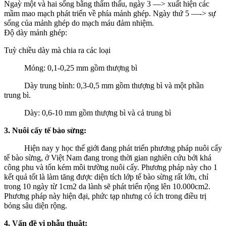
Ngaỳ một và hai sống bằng thẩm thấu, ngày 3 —> xuất hiện các
mầm mao mạch phát triển về phía mảnh ghép. Ngày thứ 5 —-> sự
sống của mảnh ghép do mạch máu đảm nhiệm.
Độ dày mảnh ghép:
Tuỳ chiều dày mà chia ra các loại
Mỏng: 0,1-0,25 mm gồm thượng bì
Dày trung bình: 0,3-0,5 mm gồm thượng bì và một phần
trung bì.
Dày: 0,6-10 mm gồm thượng bì và cả trung bì
3. Nuôi cấy tế bào sừng:
Hiện nay y học thế giới đang phát triển phương pháp nuôi cấy
tế bào sừng, ở Việt Nam đang trong thời gian nghiên cứu bởi khá
công phu và tốn kém môi trường nuôi cấy. Phương pháp này cho 1
kết quả tốt là làm tăng được diện tích lớp tế bào sừng rất lớn, chỉ
trong 10 ngày từ 1cm2 da lành sẽ phát triển rộng lên 10.000cm2.
Phương pháp này hiện đại, phức tạp nhưng có ích trong điều trị
bỏng sâu diện rộng.
4. Vấn đề vi phẫu thuật: