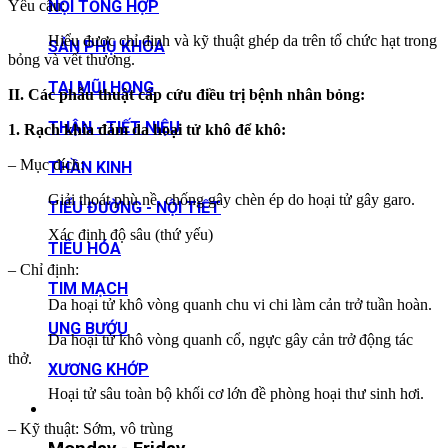
Yêu cầu:
NỘI TỔNG HỢP
Hiểu được chỉ định và kỹ thuật ghép da trên tổ chức hạt trong
SẢN PHỤ KHOA
bỏng và vết thương.
TAI MŨI HỌNG
II. Các phẫu thuật cấp cứu điều trị bệnh nhân bỏng:
THẬN - TIẾT NIỆU
1. Rạch khía đám da hoại tử khô để khô:
– Mục đích:
THẦN KINH
Giải thoát phù nề, chống gây chèn ép do hoại tử gây garo.
TIỂU ĐƯỜNG - NỘI TIẾT
Xác định độ sâu (thứ yếu)
TIÊU HÓA
– Chỉ định:
TIM MẠCH
Da hoại tử khô vòng quanh chu vi chi làm cản trở tuần hoàn.
UNG BƯỚU
Da hoại tử khô vòng quanh cổ, ngực gây cản trở động tác
thở.
XƯƠNG KHỚP
Hoại tử sâu toàn bộ khối cơ lớn đề phòng hoại thư sinh hơi.
– Kỹ thuật: Sớm, vô trùng