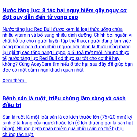
Nước tăng lực: 8 tác hại nguy hiểm gây nguy cơ
đột quỵ dẫn đến tử vong cao
Nước tăng lực Red Bull được xem là loại thức uống chứa
nhiều vitamin và bổ sung nhiều dinh dưỡng. Chính bởi nguồn vi
chất hỗ trợ cho người luyện tập thể thao, người đang làm việc
nặng nhọc nên được nhiều người lựa chọn là thức uống mang
lại giá trị cao tăng năng lượng, giải toả mệt mỏi. Nhưng thực
tế, nước tăng lực Red Bull có thực sự tốt cho cơ thể hay
không? Cùng AceyCare tìm hiểu 8 tác hại sau đây để giúp bạn
đọc có một cảm nhận khách quan nhất.
Xem thêm...
Bệnh sán lá ruột, triệu chứng lầm sàng và cách
điều trị
Sán lá ruột là một loài sán lá có kích thước lớn (75×20 mm) ký
sinh ở tá tràng của người hoặc lợn (ở lợn thường gọi là sán hạt
hồng). Những bệnh nhân nhiễm quá nhiều sán có thể bị hội
chứng tắc ruột.