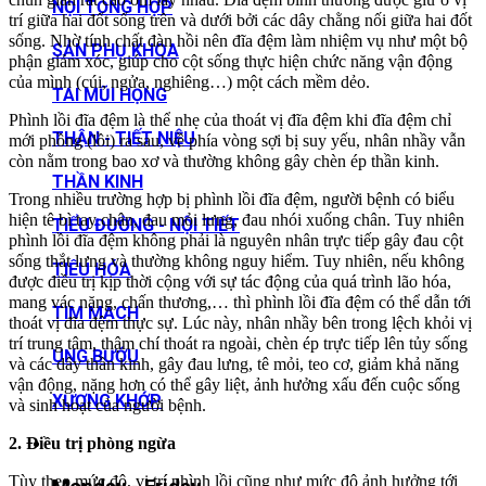
NỘI TỔNG HỢP
trí giữa hai đốt sống trên và dưới bởi các dây chằng nối giữa hai đốt
sống. Nhờ tính chất đàn hồi nên đĩa đệm làm nhiệm vụ như một bộ
SẢN PHỤ KHOA
phận giảm xóc, giúp cho cột sống thực hiện chức năng vận động
của mình (cúi, ngửa, nghiêng…) một cách mềm dẻo.
TAI MŨI HỌNG
Phình lồi đĩa đệm là thể nhẹ của thoát vị đĩa đệm khi đĩa đệm chỉ
THẬN - TIẾT NIỆU
mới phồng (lồi) ra sau, về phía vòng sợi bị suy yếu, nhân nhầy vẫn
còn nằm trong bao xơ và thường không gây chèn ép thần kinh.
THẦN KINH
Trong nhiều trường hợp bị phình lồi đĩa đệm, người bệnh có biểu
hiện tê bì tay chân, đau mỏi lưng, đau nhói xuống chân. Tuy nhiên
TIỂU ĐƯỜNG - NỘI TIẾT
phình lồi đĩa đệm không phải là nguyên nhân trực tiếp gây đau cột
sống thắt lưng và thường không nguy hiểm. Tuy nhiên, nếu không
TIÊU HÓA
được điều trị kịp thời cộng với sự tác động của quá trình lão hóa,
mang vác nặng, chấn thương,… thì phình lồi đĩa đệm có thể dẫn tới
TIM MẠCH
thoát vị đĩa đệm thực sự. Lúc này, nhân nhầy bên trong lệch khỏi vị
trí trung tâm, thậm chí thoát ra ngoài, chèn ép trực tiếp lên tủy sống
UNG BƯỚU
và các dây thần kinh, gây đau lưng, tê mỏi, teo cơ, giảm khả năng
vận động, nặng hơn có thể gây liệt, ảnh hưởng xấu đến cuộc sống
XƯƠNG KHỚP
và sinh hoạt của người bệnh.
2. Điều trị phòng ngừa
Tùy theo mức độ, vị trí phình lồi cũng như mức độ ảnh hưởng tới