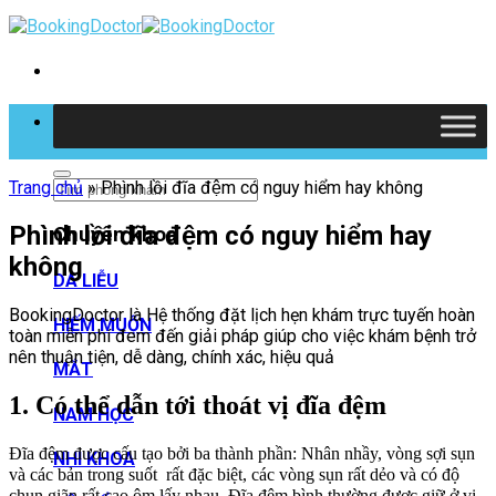
Skip
to
content
Tìm kiếm
Trang chủ
»
Phình lồi đĩa đệm có nguy hiểm hay không
Phình lồi đĩa đệm có nguy hiểm hay
Chuyên khoa
không
DA LIỄU
BookingDoctor là Hệ thống đặt lịch hẹn khám trực tuyến hoàn
HIẾM MUỘN
toàn miễn phí đem đến giải pháp giúp cho việc khám bệnh trở
nên thuận tiện, dễ dàng, chính xác, hiệu quả
MẮT
1. Có thể dẫn tới thoát vị đĩa đệm
NAM HỌC
Đĩa đệm được cấu tạo bởi ba thành phần: Nhân nhầy, vòng sợi sụn
NHI KHOA
và các bản trong suốt rất đặc biệt, các vòng sụn rất dẻo và có độ
chun giãn rất cao ôm lấy nhau. Đĩa đệm bình thường được giữ ở vị