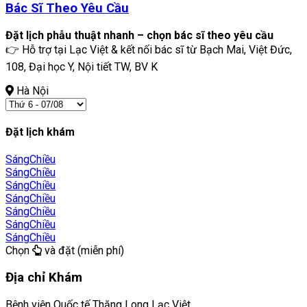
Bác Sĩ Theo Yêu Cầu
Đặt lịch phẫu thuật nhanh – chọn bác sĩ theo yêu cầu
👉 Hỗ trợ tại Lạc Việt & kết nối bác sĩ từ Bạch Mai, Việt Đức,
108, Đại học Y, Nội tiết TW, BV K
Hà Nội
Đặt lịch khám
Sáng
Chiều
Sáng
Chiều
Sáng
Chiều
Sáng
Chiều
Sáng
Chiều
Sáng
Chiều
Sáng
Chiều
Chọn
và đặt (miễn phí)
Địa chỉ Khám
Bệnh viện Quốc tế Thăng Long Lạc Việt