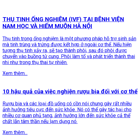
THỤ TINH ỐNG NGHIỆM (IVF) TẠI BỆNH VIỆN
NAM HỌC VÀ HIẾM MUỘN HÀ NỘI
Thụ tinh trong ống nghiệm là một phương pháp hỗ trợ sinh sản
mà tinh trùng và trứng được kết hợp ở ngoài cơ thể. Nếu hiện
tượng thụ tinh xảy ra, sẽ tạo thành phôi, sau đó phôi được
chuyển vào buồng tử cung. Phôi làm tổ và phát triển thành thai
nhi như trong thụ thai tự nhiên.
Xem thêm...
10 hậu quả của việc nghiện rượu bia đối với cơ thể
Rượu bia và các loại đồ uống có cồn nói chung gây rất nhiều
ảnh hưởng tiêu cực đến sức khỏe. Nó có thể gây tác hại cho
nhiều cơ quan phủ tạng, ảnh hưởng lớn đến sức khỏe cả thể
chất lẫn tâm thần nếu lạm dụng nó.
Xem thêm...