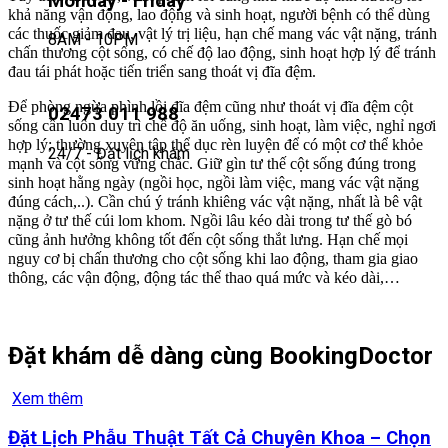
Monday - Friday
khả năng vận động, lao động và sinh hoạt, người bệnh có thể dùng
các thuốc giảm đau, vật lý trị liệu, hạn chế mang vác vật nặng, tránh
8AM - 10PM
chấn thương cột sống, có chế độ lao động, sinh hoạt hợp lý để tránh
đau tái phát hoặc tiến triển sang thoát vị đĩa đệm.
Để phòng ngừa phình lồi đĩa đệm cũng như thoát vị đĩa đệm cột
02473 011 988
sống cần luôn duy trì chế độ ăn uống, sinh hoạt, làm việc, nghỉ ngơi
hợp lý; thường xuyên tập thể dục rèn luyện để có một cơ thể khỏe
24/7 - Đặt lịch khám
mạnh và cột sống vững chắc. Giữ gìn tư thế cột sống đúng trong
sinh hoạt hằng ngày (ngồi học, ngồi làm việc, mang vác vật nặng
đúng cách,..). Cần chú ý tránh khiêng vác vật nặng, nhất là bê vật
nặng ở tư thế cúi lom khom. Ngồi lâu kéo dài trong tư thế gò bó
cũng ảnh hưởng không tốt đến cột sống thắt lưng. Hạn chế mọi
nguy cơ bị chấn thương cho cột sống khi lao động, tham gia giao
thông, các vận động, động tác thể thao quá mức và kéo dài,…
Đặt khám dễ dàng cùng BookingDoctor
Xem thêm
Đặt Lịch Phẫu Thuật Tất Cả Chuyên Khoa – Chọn