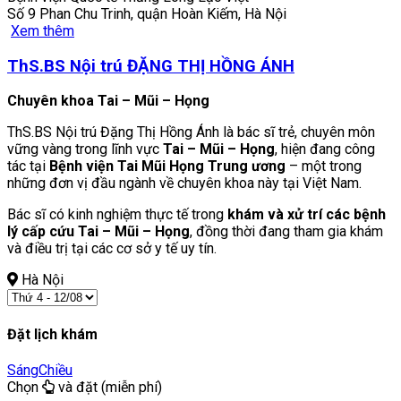
Số 9 Phan Chu Trinh, quận Hoàn Kiếm, Hà Nội
Xem thêm
ThS.BS Nội trú ĐẶNG THỊ HỒNG ÁNH
Chuyên khoa Tai – Mũi – Họng
ThS.BS Nội trú Đặng Thị Hồng Ánh là bác sĩ trẻ, chuyên môn
vững vàng trong lĩnh vực
Tai – Mũi – Họng
, hiện đang công
tác tại
Bệnh viện Tai Mũi Họng Trung ương
– một trong
những đơn vị đầu ngành về chuyên khoa này tại Việt Nam.
Bác sĩ có kinh nghiệm thực tế trong
khám và xử trí các bệnh
lý cấp cứu Tai – Mũi – Họng
, đồng thời đang tham gia khám
và điều trị tại các cơ sở y tế uy tín.
Hà Nội
Đặt lịch khám
Sáng
Chiều
Chọn
và đặt (miễn phí)