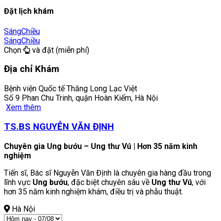
Đặt lịch khám
Sáng
Chiều
Sáng
Chiều
Chọn
và đặt (miễn phí)
Địa chỉ Khám
Bệnh viện Quốc tế Thăng Long Lạc Việt
Số 9 Phan Chu Trinh, quận Hoàn Kiếm, Hà Nội
Xem thêm
TS.BS NGUYỄN VĂN ĐỊNH
Chuyên gia Ung bướu – Ung thư Vú | Hơn 35 năm kinh
nghiệm
Tiến sĩ, Bác sĩ Nguyễn Văn Định là chuyên gia hàng đầu trong
lĩnh vực
Ung bướu
, đặc biệt chuyên sâu về
Ung thư Vú
, với
hơn 35 năm kinh nghiệm khám, điều trị và phẫu thuật.
Hà Nội