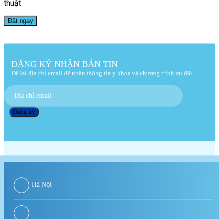
thuật
ĐĂNG KÝ NHẬN BẢN TIN
Để lại địa chỉ email để nhận thông tin y khoa và chương trình ưu đãi.
Hà Nội