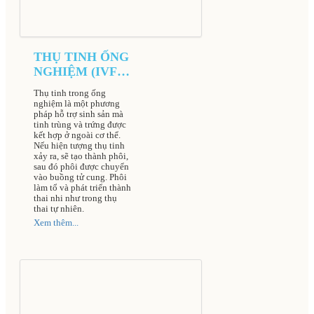
THỤ TINH ỐNG
NGHIỆM (IVF)
TẠI BỆNH VIỆN
Thụ tinh trong ống
NAM HỌC VÀ
nghiệm là một phương
HIẾM MUỘN
pháp hỗ trợ sinh sản mà
tinh trùng và trứng được
HÀ NỘI
kết hợp ở ngoài cơ thể.
Nếu hiện tượng thụ tinh
xảy ra, sẽ tạo thành phôi,
sau đó phôi được chuyển
vào buồng tử cung. Phôi
làm tổ và phát triển thành
thai nhi như trong thụ
thai tự nhiên.
Xem thêm...