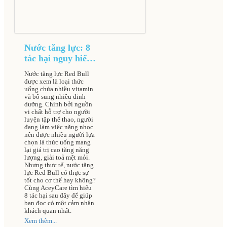
Nước tăng lực: 8
tác hại nguy hiểm
gây nguy cơ đột
Nước tăng lực Red Bull
quỵ dẫn đến tử
được xem là loại thức
vong cao
uống chứa nhiều vitamin
và bổ sung nhiều dinh
dưỡng. Chính bởi nguồn
vi chất hỗ trợ cho người
luyện tập thể thao, người
đang làm việc nặng nhọc
nên được nhiều người lựa
chọn là thức uống mang
lại giá trị cao tăng năng
lượng, giải toả mệt mỏi.
Nhưng thực tế, nước tăng
lực Red Bull có thực sự
tốt cho cơ thể hay không?
Cùng AceyCare tìm hiểu
8 tác hại sau đây để giúp
bạn đọc có một cảm nhận
khách quan nhất.
Xem thêm...