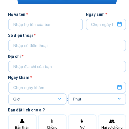
Họ và tên
*
Ngày sinh
*
Số điện thoại
*
Địa chỉ
*
Ngày khám
*
:
Bạn đặt lịch cho ai?
👤
👨
👩
👥
Bản thân
Chồng
Vợ
Hai vợ chồng