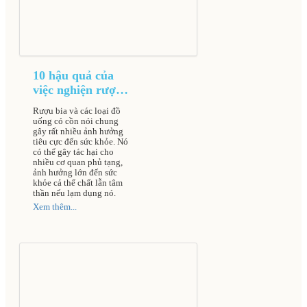
10 hậu quả của
việc nghiện rượu
bia đối với cơ thể
Rượu bia và các loại đồ
uống có cồn nói chung
gây rất nhiều ảnh hưởng
tiêu cực đến sức khỏe. Nó
có thể gây tác hại cho
nhiều cơ quan phủ tạng,
ảnh hưởng lớn đến sức
khỏe cả thể chất lẫn tâm
thần nếu lạm dụng nó.
Xem thêm...