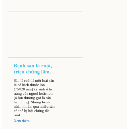
Bệnh sán lá ruột,
triệu chứng lầm
sàng và cách điều
Sán lá ruột là một loài sán
trị
lá có kích thước lớn
(75×20 mm) ký sinh ở tá
tràng của người hoặc lợn
(ở lợn thường gọi là sán
hạt hồng). Những bệnh
nhân nhiễm quá nhiều sán
có thể bị hội chứng tắc
ruột.
Xem thêm...