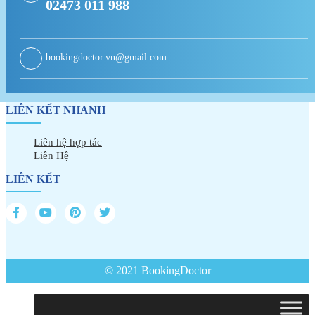
02473 011 988
bookingdoctor.vn@gmail.com
LIÊN KẾT NHANH
Liên hệ hợp tác
Liên Hệ
LIÊN KẾT
© 2021 BookingDoctor