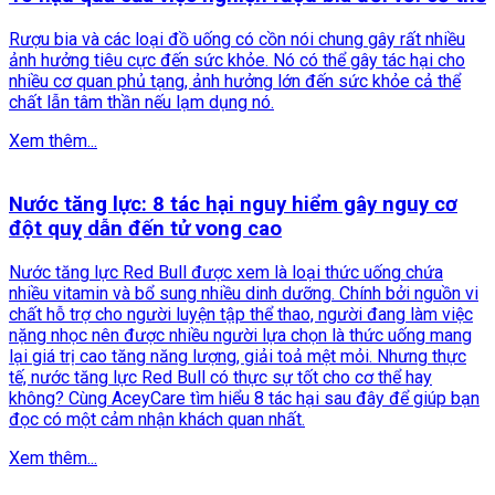
Rượu bia và các loại đồ uống có cồn nói chung gây rất nhiều
ảnh hưởng tiêu cực đến sức khỏe. Nó có thể gây tác hại cho
nhiều cơ quan phủ tạng, ảnh hưởng lớn đến sức khỏe cả thể
chất lẫn tâm thần nếu lạm dụng nó.
Xem thêm...
Nước tăng lực: 8 tác hại nguy hiểm gây nguy cơ
đột quỵ dẫn đến tử vong cao
Nước tăng lực Red Bull được xem là loại thức uống chứa
nhiều vitamin và bổ sung nhiều dinh dưỡng. Chính bởi nguồn vi
chất hỗ trợ cho người luyện tập thể thao, người đang làm việc
nặng nhọc nên được nhiều người lựa chọn là thức uống mang
lại giá trị cao tăng năng lượng, giải toả mệt mỏi. Nhưng thực
tế, nước tăng lực Red Bull có thực sự tốt cho cơ thể hay
không? Cùng AceyCare tìm hiểu 8 tác hại sau đây để giúp bạn
đọc có một cảm nhận khách quan nhất.
Xem thêm...