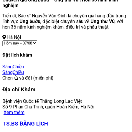
nghiệm
Tiến sĩ, Bác sĩ Nguyễn Văn Định là chuyên gia hàng đầu trong
lĩnh vực
Ung bướu
, đặc biệt chuyên sâu về
Ung thư Vú
, với
hơn 35 năm kinh nghiệm khám, điều trị và phẫu thuật.
Hà Nội
Đặt lịch khám
Sáng
Chiều
Sáng
Chiều
Chọn
và đặt (miễn phí)
Địa chỉ Khám
Bệnh viện Quốc tế Thăng Long Lạc Việt
Số 9 Phan Chu Trinh, quận Hoàn Kiếm, Hà Nội
Xem thêm
TS.BS ĐẶNG LỊCH