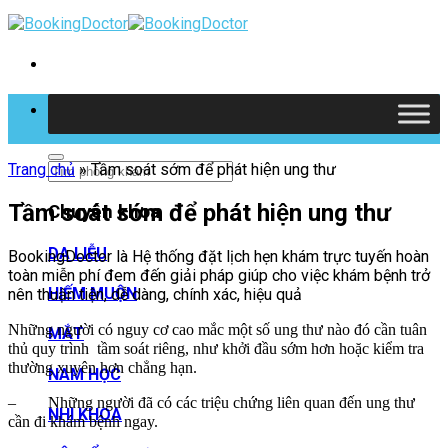
Skip
to
content
Tìm kiếm
Trang chủ
»
Tầm soát sớm để phát hiện ung thư
Tầm soát sớm để phát hiện ung thư
Chuyên khoa
DA LIỄU
BookingDoctor là Hệ thống đặt lịch hẹn khám trực tuyến hoàn
toàn miễn phí đem đến giải pháp giúp cho việc khám bệnh trở
HIẾM MUỘN
nên thuận tiện, dễ dàng, chính xác, hiệu quả
Những người có nguy cơ cao mắc một số ung thư nào đó cần tuân
MẮT
thủ quy trình tầm soát riêng, như khởi đầu sớm hơn hoặc kiểm tra
thường xuyên hơn chẳng hạn.
NAM HỌC
– Những người đã có các triệu chứng liên quan đến ung thư
NHI KHOA
cần đi khám bệnh ngay.