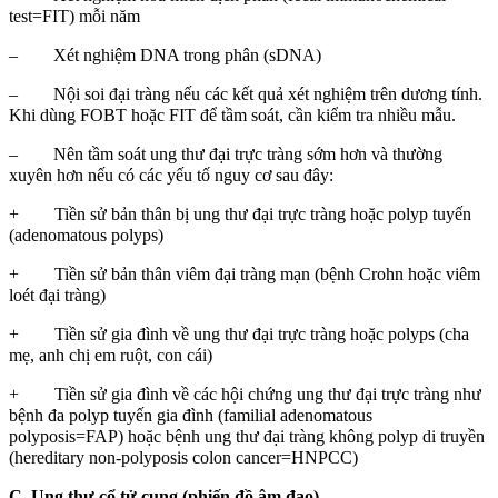
test=FIT) mỗi năm
– Xét nghiệm DNA trong phân (sDNA)
– Nội soi đại tràng nếu các kết quả xét nghiệm trên dương tính.
Khi dùng FOBT hoặc FIT để tầm soát, cần kiểm tra nhiều mẫu.
– Nên tầm soát ung thư đại trực tràng sớm hơn và thường
xuyên hơn nếu có các yếu tố nguy cơ sau đây:
+ Tiền sử bản thân bị ung thư đại trực tràng hoặc polyp tuyến
(adenomatous polyps)
+ Tiền sử bản thân viêm đại tràng mạn (bệnh Crohn hoặc viêm
loét đại tràng)
+ Tiền sử gia đình về ung thư đại trực tràng hoặc polyps (cha
mẹ, anh chị em ruột, con cái)
+ Tiền sử gia đình về các hội chứng ung thư đại trực tràng như
bệnh đa polyp tuyến gia đình (familial adenomatous
polyposis=FAP) hoặc bệnh ung thư đại tràng không polyp di truyền
(hereditary non-polyposis colon cancer=HNPCC)
C. Ung thư cổ tử cung (phiến đồ âm đạo)