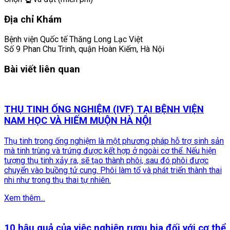
Địa chỉ Khám
Bệnh viện Quốc tế Thăng Long Lạc Việt
Số 9 Phan Chu Trinh, quận Hoàn Kiếm, Hà Nội
Bài viết liên quan
THỤ TINH ỐNG NGHIỆM (IVF) TẠI BỆNH VIỆN
NAM HỌC VÀ HIẾM MUỘN HÀ NỘI
Thụ tinh trong ống nghiệm là một phương pháp hỗ trợ sinh sản
mà tinh trùng và trứng được kết hợp ở ngoài cơ thể. Nếu hiện
tượng thụ tinh xảy ra, sẽ tạo thành phôi, sau đó phôi được
chuyển vào buồng tử cung. Phôi làm tổ và phát triển thành thai
nhi như trong thụ thai tự nhiên.
Xem thêm...
10 hậu quả của việc nghiện rượu bia đối với cơ thể