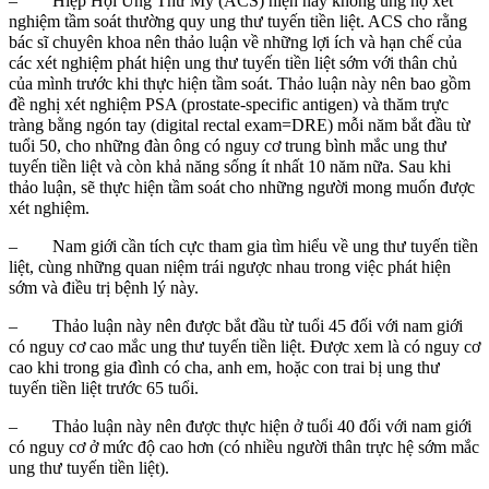
– Hiệp Hội Ung Thư Mỹ (ACS) hiện nay không ủng hộ xét
nghiệm tầm soát thường quy ung thư tuyến tiền liệt. ACS cho rằng
bác sĩ chuyên khoa nên thảo luận về những lợi ích và hạn chế của
các xét nghiệm phát hiện ung thư tuyến tiền liệt sớm với thân chủ
của mình trước khi thực hiện tầm soát. Thảo luận này nên bao gồm
đề nghị xét nghiệm PSA (prostate-specific antigen) và thăm trực
tràng bằng ngón tay (digital rectal exam=DRE) mỗi năm bắt đầu từ
tuổi 50, cho những đàn ông có nguy cơ trung bình mắc ung thư
tuyến tiền liệt và còn khả năng sống ít nhất 10 năm nữa. Sau khi
thảo luận, sẽ thực hiện tầm soát cho những người mong muốn được
xét nghiệm.
– Nam giới cần tích cực tham gia tìm hiểu về ung thư tuyến tiền
liệt, cùng những quan niệm trái ngược nhau trong việc phát hiện
sớm và điều trị bệnh lý này.
– Thảo luận này nên được bắt đầu từ tuổi 45 đối với nam giới
có nguy cơ cao mắc ung thư tuyến tiền liệt. Được xem là có nguy cơ
cao khi trong gia đình có cha, anh em, hoặc con trai bị ung thư
tuyến tiền liệt trước 65 tuổi.
– Thảo luận này nên được thực hiện ở tuổi 40 đối với nam giới
có nguy cơ ở mức độ cao hơn (có nhiều người thân trực hệ sớm mắc
ung thư tuyến tiền liệt).