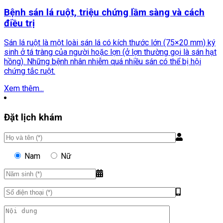
Bệnh sán lá ruột, triệu chứng lầm sàng và cách
điều trị
Sán lá ruột là một loài sán lá có kích thước lớn (75×20 mm) ký
sinh ở tá tràng của người hoặc lợn (ở lợn thường gọi là sán hạt
hồng). Những bệnh nhân nhiễm quá nhiều sán có thể bị hội
chứng tắc ruột.
Xem thêm...
Đặt lịch khám
Nam
Nữ