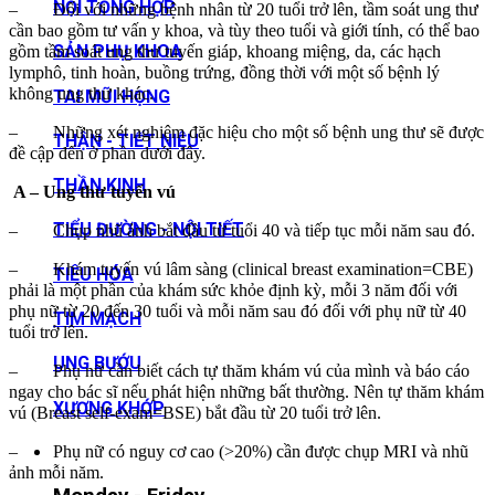
NỘI TỔNG HỢP
– Đối với những bệnh nhân từ 20 tuổi trở lên, tầm soát ung thư
cần bao gồm tư vấn y khoa, và tùy theo tuổi và giới tính, có thể bao
SẢN PHỤ KHOA
gồm tầm soát ung thư tuyến giáp, khoang miệng, da, các hạch
lymphô, tinh hoàn, buồng trứng, đồng thời với một số bệnh lý
không ung thư khác.
TAI MŨI HỌNG
– Những xét nghiệm đặc hiệu cho một số bệnh ung thư sẽ được
THẬN - TIẾT NIỆU
đề cập đến ở phần dưới đây.
THẦN KINH
A – Ung thư tuyến vú
TIỂU ĐƯỜNG - NỘI TIẾT
– Chụp nhũ ảnh bắt đầu từ tuổi 40 và tiếp tục mỗi năm sau đó.
– Khám tuyến vú lâm sàng (clinical breast examination=CBE)
TIÊU HÓA
phải là một phần của khám sức khỏe định kỳ, mỗi 3 năm đối với
phụ nữ từ 20 đến 30 tuổi và mỗi năm sau đó đối với phụ nữ từ 40
TIM MẠCH
tuổi trở lên.
UNG BƯỚU
– Phụ nữ cần biết cách tự thăm khám vú của mình và báo cáo
ngay cho bác sĩ nếu phát hiện những bất thường. Nên tự thăm khám
XƯƠNG KHỚP
vú (Breast self-exam=BSE) bắt đầu từ 20 tuổi trở lên.
– Phụ nữ có nguy cơ cao (>20%) cần được chụp MRI và nhũ
ảnh mỗi năm.