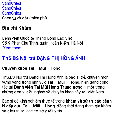
Sáng
Chiều
Sáng
Chiều
Sáng
Chiều
Chọn
và đặt (miễn phí)
Địa chỉ Khám
Bệnh viện Quốc tế Thăng Long Lạc Việt
Số 9 Phan Chu Trinh, quận Hoàn Kiếm, Hà Nội
Xem thêm
ThS.BS Nội trú ĐẶNG THỊ HỒNG ÁNH
Chuyên khoa Tai – Mũi – Họng
ThS.BS Nội trú Đặng Thị Hồng Ánh là bác sĩ trẻ, chuyên môn
vững vàng trong lĩnh vực
Tai – Mũi – Họng
, hiện đang công
tác tại
Bệnh viện Tai Mũi Họng Trung ương
– một trong
những đơn vị đầu ngành về chuyên khoa này tại Việt Nam.
Bác sĩ có kinh nghiệm thực tế trong
khám và xử trí các bệnh
lý cấp cứu Tai – Mũi – Họng
, đồng thời đang tham gia khám
và điều trị tại các cơ sở y tế uy tín.