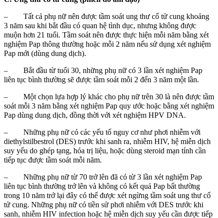
– Tất cả phụ nữ nên được tầm soát ung thư cổ tử cung khoảng
3 năm sau khi bắt đầu có quan hệ tình dục, nhưng không được
muộn hơn 21 tuổi. Tầm soát nên được thực hiện mỗi năm bằng xét
nghiệm Pap thông thường hoặc mỗi 2 năm nếu sử dụng xét nghiệm
Pap mới (dùng dung dịch).
– Bắt đầu từ tuổi 30, những phụ nữ có 3 lần xét nghiệm Pap
liên tục bình thường sẽ được tầm soát mỗi 2 đến 3 năm một lần.
– Một chọn lựa hợp lý khác cho phụ nữ trên 30 là nên được tầm
soát mỗi 3 năm bằng xét nghiệm Pap quy ước hoặc bằng xét nghiệm
Pap dùng dung dịch, đồng thời với xét nghiệm HPV DNA.
– Những phụ nữ có các yếu tố nguy cơ như phơi nhiễm với
diethylstilbestrol (DES) trước khi sanh ra, nhiễm HIV, hệ miễn dịch
suy yếu do ghép tạng, hóa trị liệu, hoặc dùng steroid mạn tính cần
tiếp tục được tầm soát mỗi năm.
– Những phụ nữ từ 70 trở lên đã có từ 3 lần xét nghiệm Pap
liên tục bình thường trở lên và không có kết quả Pap bất thường
trong 10 năm trở lại đây có thể được xét ngừng tầm soát ung thư cổ
tử cung. Những phụ nữ có tiền sử phơi nhiễm với DES trước khi
sanh, nhiễm HIV infection hoặc hệ miễn dịch suy yếu cần được tiếp