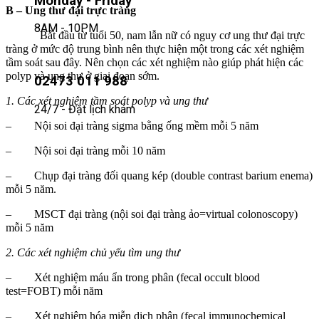
Monday - Friday
B – Ung thư đại trực tràng
8AM - 10PM
Bắt đầu từ tuổi 50, nam lẫn nữ có nguy cơ ung thư đại trực
tràng ở mức độ trung bình nên thực hiện một trong các xét nghiệm
tầm soát sau đây. Nên chọn các xét nghiệm nào giúp phát hiện các
polyp và ung thư ở giai đoạn sớm.
02473 011 988
1. Các xét nghiệm tầm soát polyp và ung thư
24/7 - Đặt lịch khám
– Nội soi đại tràng sigma bằng ống mềm mỗi 5 năm
– Nội soi đại tràng mỗi 10 năm
– Chụp đại tràng đối quang kép (double contrast barium enema)
mỗi 5 năm.
– MSCT đại tràng (nội soi đại tràng ảo=virtual colonoscopy)
mỗi 5 năm
2. Các xét nghiệm chủ yếu tìm ung thư
– Xét nghiệm máu ẩn trong phân (fecal occult blood
test=FOBT) mỗi năm
– Xét nghiệm hóa miễn dịch phân (fecal immunochemical