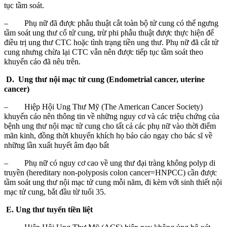
tục tầm soát.
– Phụ nữ đã được phẫu thuật cắt toàn bộ tử cung có thể ngưng
tầm soát ung thư cổ tử cung, trừ phi phẫu thuật được thực hiện để
điều trị ung thư CTC hoặc tình trạng tiền ung thư. Phụ nữ đã cắt tử
cung nhưng chừa lại CTC vẫn nên được tiếp tục tầm soát theo
khuyến cáo đã nêu trên.
D. Ung thư nội mạc tử cung (Endometrial cancer, uterine
cancer)
– Hiệp Hội Ung Thư Mỹ (The American Cancer Society)
khuyến cáo nên thông tin về những nguy cơ và các triệu chứng của
bệnh ung thư nội mạc tử cung cho tất cả các phụ nữ vào thời điểm
mãn kinh, đồng thời khuyến khích họ báo cáo ngay cho bác sĩ về
những lần xuất huyết âm đạo bất
– Phụ nữ có nguy cơ cao về ung thư đại tràng không polyp di
truyền (hereditary non-polyposis colon cancer=HNPCC) cần được
tầm soát ung thư nội mạc tử cung mỗi năm, đi kèm với sinh thiết nội
mạc tử cung, bắt đầu từ tuổi 35.
E. Ung thư tuyến tiền liệt