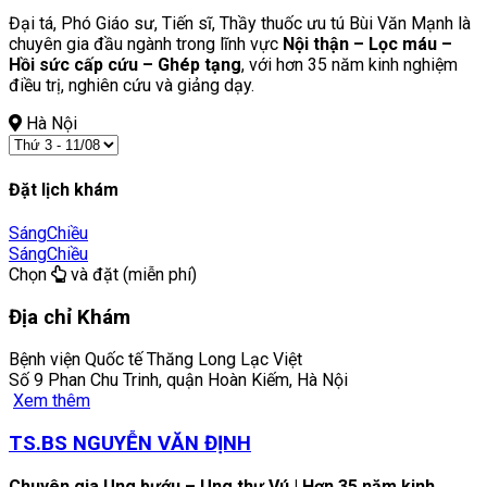
Đại tá, Phó Giáo sư, Tiến sĩ, Thầy thuốc ưu tú Bùi Văn Mạnh là
chuyên gia đầu ngành trong lĩnh vực
Nội thận – Lọc máu –
Hồi sức cấp cứu – Ghép tạng
, với hơn 35 năm kinh nghiệm
điều trị, nghiên cứu và giảng dạy.
Hà Nội
Đặt lịch khám
Sáng
Chiều
Sáng
Chiều
Chọn
và đặt (miễn phí)
Địa chỉ Khám
Bệnh viện Quốc tế Thăng Long Lạc Việt
Số 9 Phan Chu Trinh, quận Hoàn Kiếm, Hà Nội
Xem thêm
TS.BS NGUYỄN VĂN ĐỊNH
Chuyên gia Ung bướu – Ung thư Vú | Hơn 35 năm kinh