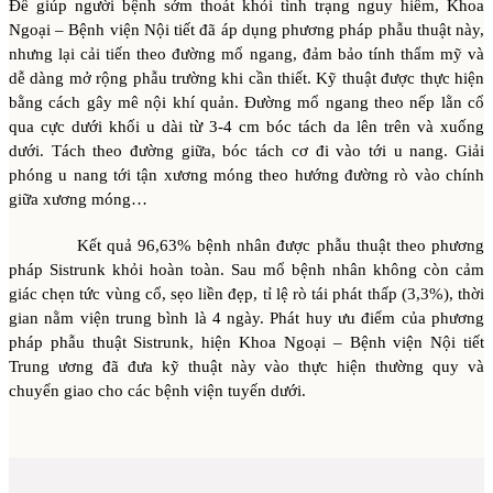
Để giúp người bệnh sớm thoát khỏi tình trạng nguy hiểm, Khoa
Ngoại – Bệnh viện Nội tiết đã áp dụng phương pháp phẫu thuật này,
nhưng lại cải tiến theo đường mổ ngang, đảm bảo tính thẩm mỹ và
dễ dàng mở rộng phẫu trường khi cần thiết. Kỹ thuật được thực hiện
bằng cách gây mê nội khí quản. Đường mổ ngang theo nếp lằn cổ
qua cực dưới khối u dài từ 3-4 cm bóc tách da lên trên và xuống
dưới. Tách theo đường giữa, bóc tách cơ đi vào tới u nang. Giải
phóng u nang tới tận xương móng theo hướng đường rò vào chính
giữa xương móng…
Kết quả 96,63% bệnh nhân được phẫu thuật theo phương
pháp Sistrunk khỏi hoàn toàn. Sau mổ bệnh nhân không còn cảm
giác chẹn tức vùng cổ, sẹo liền đẹp, tỉ lệ rò tái phát thấp (3,3%), thời
gian nằm viện trung bình là 4 ngày. Phát huy ưu điểm của phương
pháp phẫu thuật Sistrunk, hiện Khoa Ngoại – Bệnh viện Nội tiết
Trung ương đã đưa kỹ thuật này vào thực hiện thường quy và
chuyển giao cho các bệnh viện tuyến dưới.