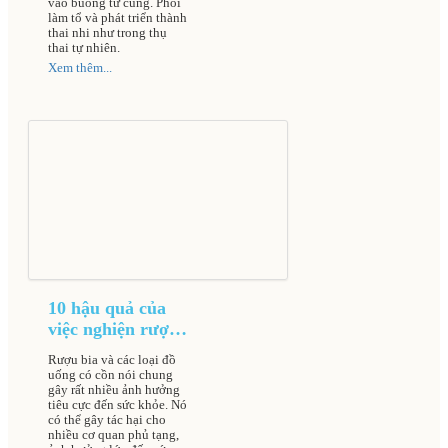
vào buồng tử cung. Phôi
làm tổ và phát triển thành
thai nhi như trong thụ
thai tự nhiên.
Xem thêm...
10 hậu quả của
việc nghiện rượu
bia đối với cơ thể
Rượu bia và các loại đồ
uống có cồn nói chung
gây rất nhiều ảnh hưởng
tiêu cực đến sức khỏe. Nó
có thể gây tác hại cho
nhiều cơ quan phủ tạng,