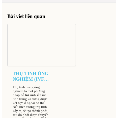
Bài viết liên quan
THỤ TINH ỐNG
NGHIỆM (IVF)
TẠI BỆNH VIỆN
Thụ tinh trong ống
NAM HỌC VÀ
nghiệm là một phương
HIẾM MUỘN
pháp hỗ trợ sinh sản mà
tinh trùng và trứng được
HÀ NỘI
kết hợp ở ngoài cơ thể.
Nếu hiện tượng thụ tinh
xảy ra, sẽ tạo thành phôi,
sau đó phôi được chuyển