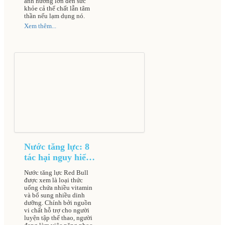
ảnh hưởng lớn đến sức
khỏe cả thể chất lẫn tâm
thần nếu lạm dụng nó.
Xem thêm...
Nước tăng lực: 8
tác hại nguy hiểm
gây nguy cơ đột
Nước tăng lực Red Bull
quỵ dẫn đến tử
được xem là loại thức
vong cao
uống chứa nhiều vitamin
và bổ sung nhiều dinh
dưỡng. Chính bởi nguồn
vi chất hỗ trợ cho người
luyện tập thể thao, người