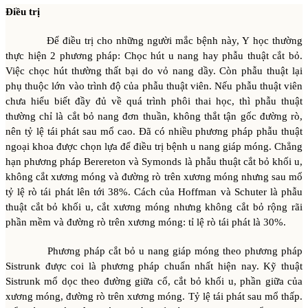
Điều trị
Để điều trị cho những người mắc bệnh này, Y học thường
thực hiện 2 phương pháp: Chọc hút u nang hay phẫu thuật cắt bỏ.
Việc chọc hút thường thất bại do vỏ nang dầy. Còn phẫu thuật lại
phụ thuộc lớn vào trình độ của phẫu thuật viên. Nếu phẫu thuật viên
chưa hiểu biết đầy đủ về quá trình phôi thai học, thì phẫu thuật
thường chỉ là cắt bỏ nang đơn thuần, không thắt tận gốc đường rò,
nên tỷ lệ tái phát sau mổ cao. Đã có nhiều phương pháp phẫu thuật
ngoại khoa được chọn lựa để điều trị bệnh u nang giáp móng. Chẳng
hạn phương pháp Berereton và Symonds là phẫu thuật cắt bỏ khối u,
không cắt xương móng và đường rò trên xương móng nhưng sau mổ
tỷ lệ rò tái phát lên tới 38%. Cách của Hoffman và Schuter là phẫu
thuật cắt bỏ khối u, cắt xương móng nhưng không cắt bỏ rộng rãi
phần mềm và đường rò trên xương móng: tỉ lệ rò tái phát là 30%.
Phương pháp cắt bỏ u nang giáp móng theo phương pháp
Sistrunk được coi là phương pháp chuẩn nhất hiện nay. Kỹ thuật
Sistrunk mổ dọc theo đường giữa cổ, cắt bỏ khối u, phần giữa của
xương móng, đường rò trên xương móng. Tỷ lệ tái phát sau mổ thấp.