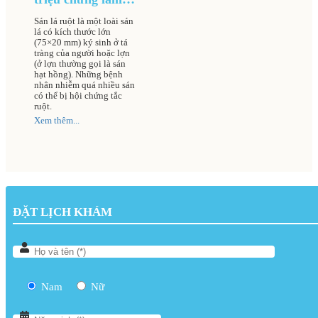
sàng và cách điều
Sán lá ruột là một loài sán
trị
lá có kích thước lớn
(75×20 mm) ký sinh ở tá
tràng của người hoặc lợn
(ở lợn thường gọi là sán
hạt hồng). Những bệnh
nhân nhiễm quá nhiều sán
có thể bị hội chứng tắc
ruột.
Xem thêm...
ĐẶT LỊCH KHÁM
Nam
Nữ