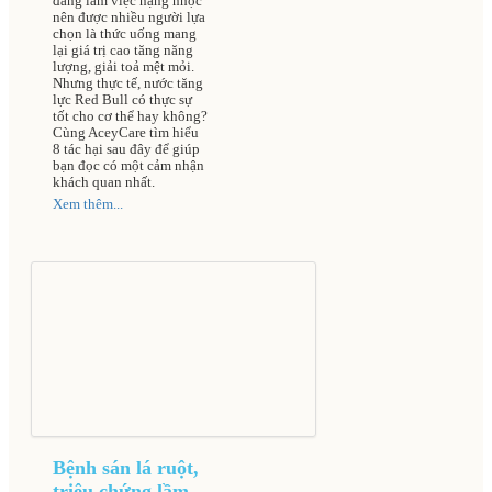
đang làm việc nặng nhọc
nên được nhiều người lựa
chọn là thức uống mang
lại giá trị cao tăng năng
lượng, giải toả mệt mỏi.
Nhưng thực tế, nước tăng
lực Red Bull có thực sự
tốt cho cơ thể hay không?
Cùng AceyCare tìm hiểu
8 tác hại sau đây để giúp
bạn đọc có một cảm nhận
khách quan nhất.
Xem thêm...
Bệnh sán lá ruột,
triệu chứng lầm