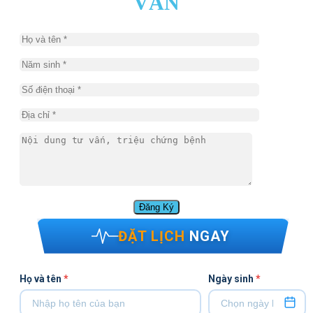
VẤN
ĐẶT LỊCH
NGAY
Họ và tên
*
Ngày sinh
*