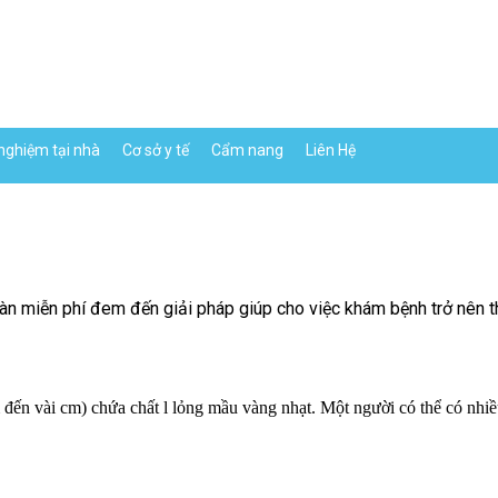
nghiệm tại nhà
Cơ sở y tế
Cẩm nang
Liên Hệ
n miễn phí đem đến giải pháp giúp cho việc khám bệnh trở nên thu
 vài cm) chứa chất l lỏng mầu vàng nhạt. Một người có thể có nhiều