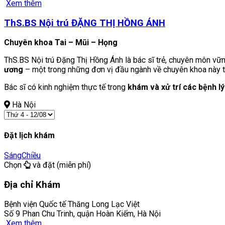
Xem thêm
ThS.BS Nội trú ĐẶNG THỊ HỒNG ÁNH
Chuyên khoa Tai – Mũi – Họng
ThS.BS Nội trú Đặng Thị Hồng Ánh là bác sĩ trẻ, chuyên môn vữn
ương
– một trong những đơn vị đầu ngành về chuyên khoa này t
Bác sĩ có kinh nghiệm thực tế trong
khám và xử trí các bệnh l
Hà Nội
Đặt lịch khám
Sáng
Chiều
Chọn
và đặt (miễn phí)
Địa chỉ Khám
Bệnh viện Quốc tế Thăng Long Lạc Việt
Số 9 Phan Chu Trinh, quận Hoàn Kiếm, Hà Nội
Xem thêm