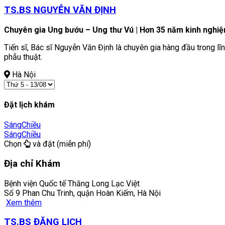
TS.BS NGUYỄN VĂN ĐỊNH
Chuyên gia Ung bướu – Ung thư Vú | Hơn 35 năm kinh nghi
Tiến sĩ, Bác sĩ Nguyễn Văn Định là chuyên gia hàng đầu trong l
phẫu thuật.
Hà Nội
Đặt lịch khám
Sáng
Chiều
Sáng
Chiều
Chọn
và đặt (miễn phí)
Địa chỉ Khám
Bệnh viện Quốc tế Thăng Long Lạc Việt
Số 9 Phan Chu Trinh, quận Hoàn Kiếm, Hà Nội
Xem thêm
TS.BS ĐẶNG LỊCH