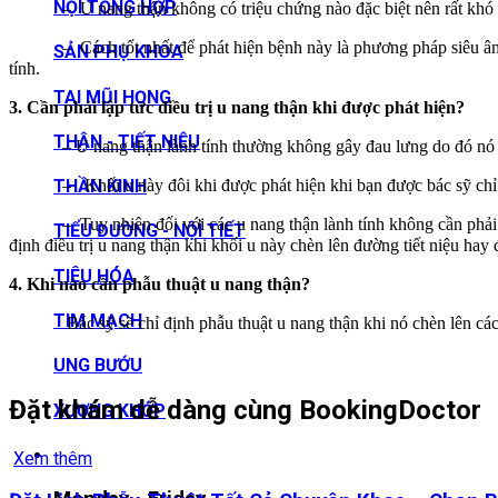
NỘI TỔNG HỢP
– U nang thận không có triệu chứng nào đặc biệt nên rất khó p
– Cách tốt nhất để phát hiện bệnh này là phương pháp siêu âm. Nếu
SẢN PHỤ KHOA
tính.
TAI MŨI HỌNG
3. Cần phải lập tức điều trị u nang thận khi được phát hiện?
THẬN - TIẾT NIỆU
– U nang thận lành tính thường không gây đau lưng do đó nó rấ
– Khối u này đôi khi được phát hiện khi bạn được bác sỹ chỉ định
THẦN KINH
– Tuy nhiên đối với các u nang thận lành tính không cần phải điều
TIỂU ĐƯỜNG - NỘI TIẾT
định điều trị u nang thận khi khối u này chèn lên đường tiết niệu hay
TIÊU HÓA
4. Khi nào cần phẫu thuật u nang thận?
TIM MẠCH
Bác sỹ sẽ chỉ định phẫu thuật u nang thận khi nó chèn lên các bộ
UNG BƯỚU
Đặt khám dễ dàng cùng BookingDoctor
XƯƠNG KHỚP
Xem thêm