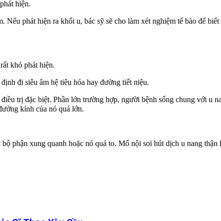
hát hiện.
 phát hiện ra khối u, bác sỹ sẽ cho làm xét nghiệm tế bào để biết đ
t khó phát hiện.
 đi siêu âm hệ tiêu hóa hay đường tiết niệu.
 trị đặc biệt. Phần lớn trường hợp, người bệnh sống chung với u na
 đường kính của nó quá lớn.
 phận xung quanh hoặc nó quá to. Mổ nội soi hút dịch u nang thận l