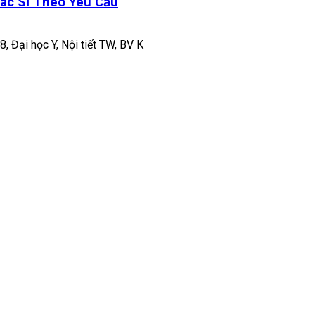
ác Sĩ Theo Yêu Cầu
8, Đại học Y, Nội tiết TW, BV K