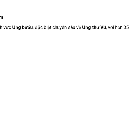
ệm
ĩnh vực
Ung bướu
, đặc biệt chuyên sâu về
Ung thư Vú
, với hơn 35