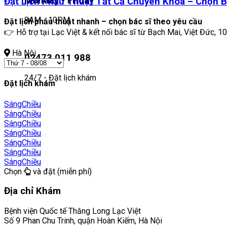
Monday - Friday
Đặt Lịch Phẫu Thuật Tất Cả Chuyên Khoa – Chọn B
8AM - 10PM
Đặt lịch phẫu thuật nhanh – chọn bác sĩ theo yêu cầu
👉 Hỗ trợ tại Lạc Việt & kết nối bác sĩ từ Bạch Mai, Việt Đức, 10
Hà Nội
02473 011 988
24/7 - Đặt lịch khám
Đặt lịch khám
Sáng
Chiều
Sáng
Chiều
Sáng
Chiều
Sáng
Chiều
Sáng
Chiều
Sáng
Chiều
Sáng
Chiều
Chọn
và đặt (miễn phí)
Địa chỉ Khám
Bệnh viện Quốc tế Thăng Long Lạc Việt
Số 9 Phan Chu Trinh, quận Hoàn Kiếm, Hà Nội