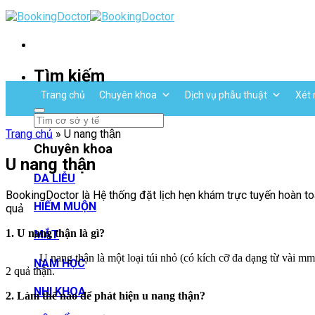
Skip
to
content
Tìm kiếm
Trang chủ
Chuyên khoa
Dịch vụ phẫu thuật
Xét 
Trang chủ
»
U nang thận
Chuyên khoa
U nang thận
DA LIỄU
BookingDoctor là Hệ thống đặt lịch hẹn khám trực tuyến hoàn toà
HIẾM MUỘN
quả
1. U nang thận là gì?
MẮT
U nang thận là một loại túi nhỏ (có kích cỡ đa dạng từ vài mm đến
NAM HỌC
2 quả thận.
NHI KHOA
2. Làm thế nào để phát hiện u nang thận?