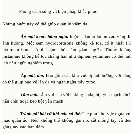
– Phong cách sống và biện pháp khắc phục
Những bước này có thể giúp quản lý viêm da:
–
Áp một kem chống ngứa
hoặc calamin lotion vào vùng bị
ảnh hưởng. Một kem hydrocortisone không kê toa, có ít nhất 1%
hydrocortisone có thể tạm thời làm giảm ngứa. Thuốc kháng
histamine không kê toa chẳng hạn như diphenhydramine có thể hữu
ích nếu ngứa nghiêm trọng.
–
Áp mát, ẩm.
Bao gồm các khu vực bị ảnh hưởng với băng
có thể giúp bảo vệ làn da và ngăn ngừa trầy xước.
–
Tắm mát.
Tắm vòi sen với baking soda, bột yến mạch chưa
nấu chín hoặc keo bột yến mạch.
–
Tránh gãi bất cứ khi nào có thể.
Che phủ khu vực ngứa với
mặc quần áo. Nếu không thể không gãi nó, cắt móng tay và đeo
găng tay vào ban đêm.