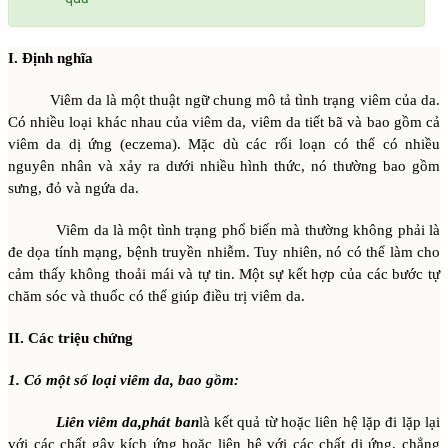
I. Định nghĩa
Viêm da là một thuật ngữ chung mô tả tình trạng viêm của da.
Có nhiều loại khác nhau của viêm da, viêm da tiết bã và bao gồm cả
viêm da dị ứng (eczema). Mặc dù các rối loạn có thể có nhiều
nguyên nhân và xảy ra dưới nhiều hình thức, nó thường bao gồm
sưng, đỏ và ngứa da.
Viêm da là một tình trạng phổ biến mà thường không phải là
đe dọa tính mạng, bệnh truyền nhiễm. Tuy nhiên, nó có thể làm cho
cảm thấy không thoải mái và tự tin. Một sự kết hợp của các bước tự
chăm sóc và thuốc có thể giúp điều trị viêm da.
II. Các triệu chứng
1. Có một số loại viêm da, bao gồm:
Liên viêm da,phát ban
là kết quả từ hoặc liên hệ lặp đi lặp lại
với các chất gây kích ứng hoặc liên hệ với các chất dị ứng, chẳng