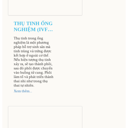
THỤ TINH ỐNG
NGHIỆM (IVF)
TẠI BỆNH VIỆN
Thụ tinh trong ống
NAM HỌC VÀ
nghiệm là một phương
HIẾM MUỘN
pháp hỗ trợ sinh sản mà
tinh trùng và trứng được
HÀ NỘI
kết hợp ở ngoài cơ thể.
Nếu hiện tượng thụ tinh
xảy ra, sẽ tạo thành phôi,
sau đó phôi được chuyển
vào buồng tử cung. Phôi
làm tổ và phát triển thành
thai nhi như trong thụ
thai tự nhiên.
Xem thêm...