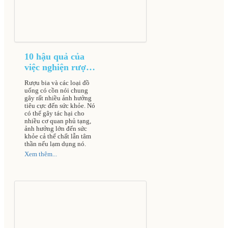
10 hậu quả của
việc nghiện rượu
bia đối với cơ thể
Rượu bia và các loại đồ
uống có cồn nói chung
gây rất nhiều ảnh hưởng
tiêu cực đến sức khỏe. Nó
có thể gây tác hại cho
nhiều cơ quan phủ tạng,
ảnh hưởng lớn đến sức
khỏe cả thể chất lẫn tâm
thần nếu lạm dụng nó.
Xem thêm...