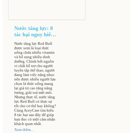
Nước tăng lực: 8
tác hại nguy hiểm
gây nguy cơ đột
Nước tăng lực Red Bull
quỵ dẫn đến tử
được xem là loại thức
vong cao
uống chứa nhiều vitamin
và bổ sung nhiều dinh
dưỡng. Chính bởi nguồn
vi chất hỗ trợ cho người
luyện tập thể thao, người
đang làm việc nặng nhọc
nên được nhiều người lựa
chọn là thức uống mang
lại giá trị cao tăng năng
lượng, giải toả mệt mỏi.
Nhưng thực tế, nước tăng
lực Red Bull có thực sự
tốt cho cơ thể hay không?
Cùng AceyCare tìm hiểu
8 tác hại sau đây để giúp
bạn đọc có một cảm nhận
khách quan nhất.
Xem thêm...