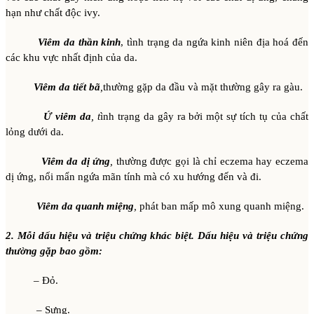
hạn như chất độc ivy.
Viêm da thần kinh
, tình trạng da ngứa kinh niên địa hoá đến
các khu vực nhất định của da.
Viêm da tiết bã
,
thường gặp da đầu và mặt thường gây ra gàu.
Ứ viêm da
, t
ình trạng da gây ra bởi một sự tích tụ của chất
lỏng dưới da.
Viêm da dị ứng
,
thường được gọi là chỉ eczema hay eczema
dị ứng, nổi mẩn ngứa mãn tính mà có xu hướng đến và đi.
Viêm da quanh miệng
,
phát ban mấp mô xung quanh miệng.
2. Mỗi dấu hiệu và triệu chứng khác biệt. Dấu hiệu và triệu chứng
thường gặp bao gồm:
– Đỏ.
– Sưng.