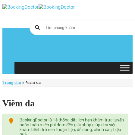
Skip
to
content
Trang chủ
»
Viêm da
Viêm da
BookingDoctor là Hệ thống đặt lịch hẹn khám trực tuyến
hoàn toàn miễn phí đem đến giải pháp giúp cho việc
khám bệnh trở nên thuận tiện, dễ dàng, chính xác, hiệu
quả