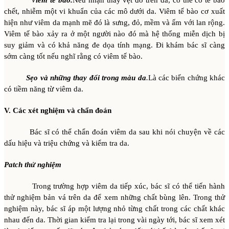
V
iêm tế bào.
Nếu nhận thấy vệt đỏ trên da, có thể có tế bào
chết, nhiễm một vi khuẩn của các mô dưới da. Viêm tế bào cơ xuất
hiện như viêm da mạnh mẽ đó là sưng, đỏ, mềm và ấm với lan rộng.
Viêm tế bào xảy ra ở một người nào đó mà hệ thống miễn dịch bị
suy giảm và có khả năng đe dọa tính mạng. Đi khám bác sĩ càng
sớm càng tốt nếu nghĩ rằng có viêm tế bào.
Sẹo và những thay đổi trong màu da
.
Là các biến chứng khác
có tiềm năng từ viêm da.
V. Các xét nghiệm và chẩn đoán
Bác sĩ có thể chẩn đoán viêm da sau khi nói chuyện về các
dấu hiệu và triệu chứng và kiểm tra da.
Patch thử nghiệm
Trong trường hợp viêm da tiếp xúc, bác sĩ có thể tiến hành
thử nghiệm bản vá trên da để xem những chất bùng lên. Trong thử
nghiệm này, bác sĩ áp một lượng nhỏ từng chất trong các chất khác
nhau đến da. Thời gian kiểm tra lại trong vài ngày tới, bác sĩ xem xét