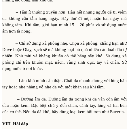
những tác động làm khô da:
– Tắm ít thường xuyên hơn. Hầu hết những người dễ bị viêm
da không cần tắm hàng ngày. Hãy thử đi một hoặc hai ngày mà
không tắm. Khi tắm, giới hạn mình 15 – 20 phút và sử dụng nước
ấm hơn là nóng.
– Chỉ sử dụng xà phòng nhẹ. Chọn xà phòng, chẳng hạn như
Dove hoặc Olay, sạch sẽ mà không loại bỏ quá nhiều các loại dầu tự
nhiên. Khử mùi và kháng khuẩn có thể bằng sấy khô. Sử dụng xà
phòng chỉ trên khuôn mặt, nách, vùng sinh dục, tay và chân. Sử
dụng nước ở nơi khác.
– Làm khô mình cẩn thận. Chải da nhanh chóng với lòng bàn
tay hoặc nhẹ nhàng vỗ nhẹ da với một khăn sau khi tắm.
– Dưỡng ẩm da. Dưỡng ẩm da trong khi da vẫn còn ẩm với
dầu hoặc kem. Đặc biệt chú ý đến chân, cánh tay, lưng và hai bên
của cơ thể. Nếu da đã khô, hãy dùng loại kem bôi trơn như Eucerin.
VIII. Hỏi đáp