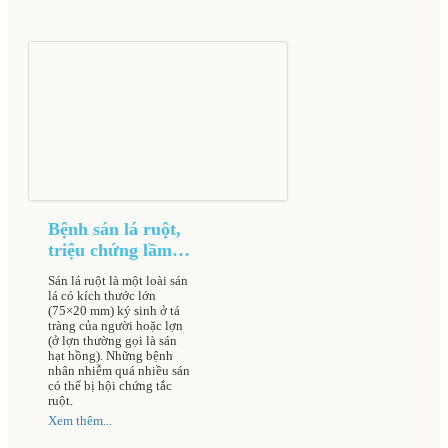
Bệnh sán lá ruột,
triệu chứng lầm
sàng và cách điều
Sán lá ruột là một loài sán
trị
lá có kích thước lớn
(75×20 mm) ký sinh ở tá
tràng của người hoặc lợn
(ở lợn thường gọi là sán
hạt hồng). Những bệnh
nhân nhiễm quá nhiều sán
có thể bị hội chứng tắc
ruột.
Xem thêm...