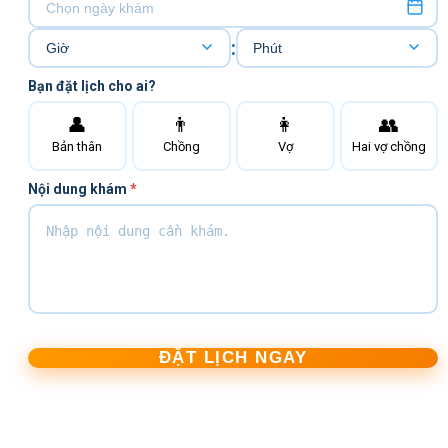
:
Bạn đặt lịch cho ai?
👤
👨
👩
👥
Bản thân
Chồng
Vợ
Hai vợ chồng
Nội dung khám
*
ĐẶT LỊCH NGAY