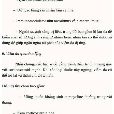
– Ướt gạc bằng sản phẩm làm se nhẹ.
– Immunomodulator như tacrolimus và pimecrolimus.
– Ngoài ra, ánh sáng trị liệu, trong đó bao gồm lộ làn da để
kiểm soát số lượng ánh sáng tự nhiên hoặc nhân tạo có thể được sử
dụng để giúp ngăn ngừa tái phát của viêm da dị ứng.
6. Viêm da quanh miệng
Nhìn chung, các bác sĩ cố gắng tránh điều trị tình trạng này
với corticosteroid mạnh. Khi các loại thuốc này ngừng, viêm da có
thể trở lại và thậm chí tồi tệ hơn.
Điều trị tùy chọn bao gồm:
– Uống thuốc kháng sinh tetracycline thường trong vài
tháng.
– Kem corticosteroid nhẹ.