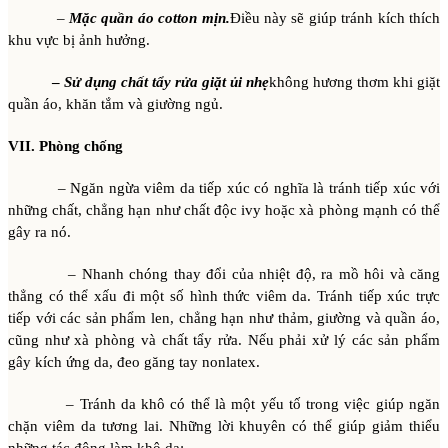
–
Mặc quần áo cotton mịn.
Điều này sẽ giúp tránh kích thích
khu vực bị ảnh hưởng.
–
Sử dụng chất tẩy rửa giặt ủi nhẹ
không hương thơm khi giặt
quần áo, khăn tắm và giường ngủ.
VII. Phòng chống
– Ngăn ngừa viêm da tiếp xúc có nghĩa là tránh tiếp xúc với
những chất, chẳng hạn như chất độc ivy hoặc xà phòng mạnh có thể
gây ra nó.
– Nhanh chóng thay đổi của nhiệt độ, ra mồ hôi và căng
thẳng có thể xấu đi một số hình thức viêm da. Tránh tiếp xúc trực
tiếp với các sản phẩm len, chẳng hạn như thảm, giường và quần áo,
cũng như xà phòng và chất tẩy rửa. Nếu phải xử lý các sản phẩm
gây kích ứng da, đeo găng tay nonlatex.
– Tránh da khô có thể là một yếu tố trong việc giúp ngăn
chặn viêm da tương lai. Những lời khuyên có thể giúp giảm thiểu