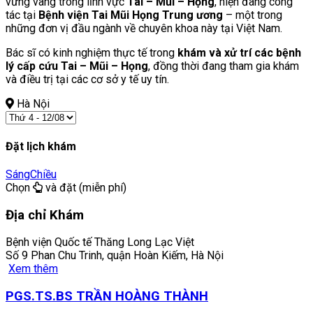
vững vàng trong lĩnh vực
Tai – Mũi – Họng
, hiện đang công
tác tại
Bệnh viện Tai Mũi Họng Trung ương
– một trong
những đơn vị đầu ngành về chuyên khoa này tại Việt Nam.
Bác sĩ có kinh nghiệm thực tế trong
khám và xử trí các bệnh
lý cấp cứu Tai – Mũi – Họng
, đồng thời đang tham gia khám
và điều trị tại các cơ sở y tế uy tín.
Hà Nội
Đặt lịch khám
Sáng
Chiều
Chọn
và đặt (miễn phí)
Địa chỉ Khám
Bệnh viện Quốc tế Thăng Long Lạc Việt
Số 9 Phan Chu Trinh, quận Hoàn Kiếm, Hà Nội
Xem thêm
PGS.TS.BS TRẦN HOÀNG THÀNH