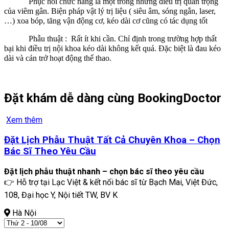
Phục hồi chức năng là một trong những điều trị quan trọng
của viêm gân. Biện pháp vật lý trị liệu ( siêu âm, sóng ngắn, laser,
…) xoa bóp, tăng vận động cơ, kéo dài cơ cũng có tác dụng tốt
Phẫu thuật : Rất ít khi cần. Chỉ định trong trường hợp thất
bại khi điều trị nội khoa kéo dài không kết quả. Đặc biệt là đau kéo
dài và cản trở hoạt động thể thao.
Đặt khám dễ dàng cùng BookingDoctor
Xem thêm
Đặt Lịch Phẫu Thuật Tất Cả Chuyên Khoa – Chọn
Bác Sĩ Theo Yêu Cầu
Đặt lịch phẫu thuật nhanh – chọn bác sĩ theo yêu cầu
👉 Hỗ trợ tại Lạc Việt & kết nối bác sĩ từ Bạch Mai, Việt Đức,
108, Đại học Y, Nội tiết TW, BV K
Hà Nội