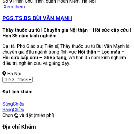
Số 9 Phan Chu Trinh, quận Hoàn Kiếm, Hà Nội
Xem thêm
PGS.TS.BS BÙI VĂN MẠNH
Thầy thuốc ưu tú | Chuyên gia Nội thận – Hồi sức cấp cứu |
Hơn 35 năm kinh nghiệm
Đại tá, Phó Giáo sư, Tiến sĩ, Thầy thuốc ưu tú Bùi Văn Mạnh là
chuyên gia đầu ngành trong lĩnh vực
Nội thận – Lọc máu –
Hồi sức cấp cứu – Ghép tạng
, với hơn 35 năm kinh nghiệm
điều trị, nghiên cứu và giảng dạy.
Hà Nội
Đặt lịch khám
Sáng
Chiều
Sáng
Chiều
Chọn
và đặt (miễn phí)
Địa chỉ Khám