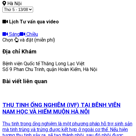
Hà Nội
Lịch Tư vấn qua video
Sáng
Chiều
Chọn
và đặt (miễn phí)
Địa chỉ Khám
Bệnh viện Quốc tế Thăng Long Lạc Việt
Số 9 Phan Chu Trinh, quận Hoàn Kiếm, Hà Nội
Bài viết liên quan
THỤ TINH ỐNG NGHIỆM (IVF) TẠI BỆNH VIỆN
NAM HỌC VÀ HIẾM MUỘN HÀ NỘI
Thụ tinh trong ống nghiệm là một phương pháp hỗ trợ sinh sản
mà tinh trùng và trứng được kết hợp ở ngoài cơ thể. Nếu hiện
tượng thụ tinh xảy ra, sẽ tạo thành phôi, sau đó phôi được