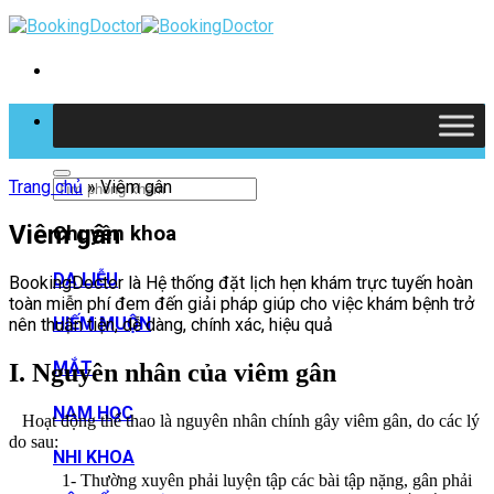
Skip
to
content
Tìm kiếm
Trang chủ
»
Viêm gân
Viêm gân
Chuyên khoa
DA LIỄU
BookingDoctor là Hệ thống đặt lịch hẹn khám trực tuyến hoàn
toàn miễn phí đem đến giải pháp giúp cho việc khám bệnh trở
HIẾM MUỘN
nên thuận tiện, dễ dàng, chính xác, hiệu quả
MẮT
I. Nguyên nhân của viêm gân
NAM HỌC
Hoạt động thể thao là nguyên nhân chính gây viêm gân, do các lý
do sau:
NHI KHOA
1- Thường xuyên phải luyện tập các bài tập nặng, gân phải