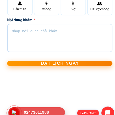
👤
👨
👩
👥
Bản thân
Chồng
Vợ
Hai vợ chồng
Nội dung khám
*
ĐẶT LỊCH NGAY
02473011988
Let's Chat