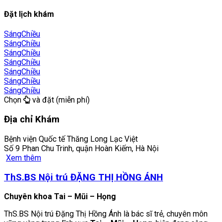
Đặt lịch khám
Sáng
Chiều
Sáng
Chiều
Sáng
Chiều
Sáng
Chiều
Sáng
Chiều
Sáng
Chiều
Sáng
Chiều
Chọn
và đặt (miễn phí)
Địa chỉ Khám
Bệnh viện Quốc tế Thăng Long Lạc Việt
Số 9 Phan Chu Trinh, quận Hoàn Kiếm, Hà Nội
Xem thêm
ThS.BS Nội trú ĐẶNG THỊ HỒNG ÁNH
Chuyên khoa Tai – Mũi – Họng
ThS.BS Nội trú Đặng Thị Hồng Ánh là bác sĩ trẻ, chuyên môn