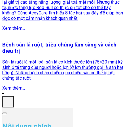
lại giá trị cao tăng năng lượng, giải toả mệt mỏi. Nhưng thực
tế, nước tăng lực Red Bull có thực sự tốt cho cơ thể hay
không? Cùng AceyCare tìm hiểu 8 tác hại sau đây để giúp bạn
đọc có một cảm nhận khách quan nhất.
Xem thêm...
Bệnh sán lá ruột, triệu chứng lầm sàng và cách
điều trị
Sán lá ruột là một loài sán lá có kích thước lớn (75×20 mm) ký
sinh ở tá tràng của người hoặc lợn (ở lợn thường gọi là sán hạt
hồng). Những bệnh nhân nhiễm quá nhiều sán có thể bị hội
chứng tắc ruột.
Xem thêm...
Nội dung chính