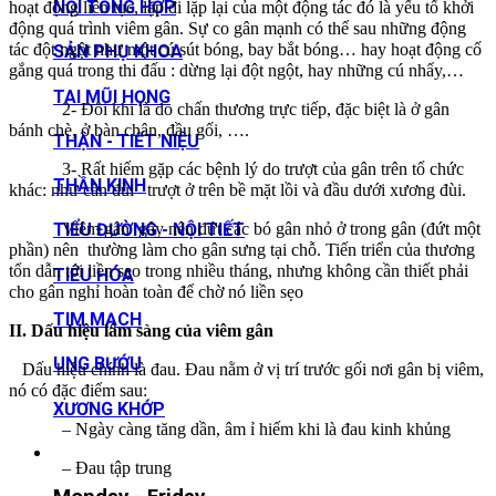
NỘI TỔNG HỢP
hoạt động liên tục, lặp đi lặp lại của một động tác đó là yếu tố khởi
động quá trình viêm gân. Sự co gân mạnh có thể sau những động
tác đột ngột như một cú sút bóng, bay bắt bóng… hay hoạt động cố
SẢN PHỤ KHOA
gắng quá trong thi đấu : dừng lại đột ngột, hay những cú nhẩy,…
TAI MŨI HỌNG
2- Đôi khi là do chấn thương trực tiếp, đặc biệt là ở gân
bánh chè, ở bàn chân, đầu gối, ….
THẬN - TIẾT NIỆU
3- Rất hiếm gặp các bệnh lý do trượt của gân trên tổ chức
THẦN KINH
khác: như cân đùi trượt ở trên bề mặt lồi và đầu dưới xương đùi.
Viêm gân gây nên đứt các bó gân nhỏ ở trong gân (đứt một
TIỂU ĐƯỜNG - NỘI TIẾT
phần) nên thường làm cho gân sưng tại chỗ. Tiến triển của thương
tổn dẫn tới liền sẹo trong nhiều tháng, nhưng không cần thiết phải
TIÊU HÓA
cho gân nghỉ hoàn toàn để chờ nó liền sẹo
TIM MẠCH
II. Dấu hiệu lâm sàng của viêm gân
UNG BƯỚU
Dấu hiệu chính là đau. Đau nằm ở vị trí trước gối nơi gân bị viêm,
nó có đặc điểm sau:
XƯƠNG KHỚP
– Ngày càng tăng dần, âm ỉ hiếm khi là đau kinh khủng
– Đau tập trung