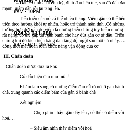
Monday - Friday
– Đau có tính chất chu kỳ, đi từ đau liên tục, sau đó đến đau
mạnh, giảm dần rồi lại tăng lên.
8AM - 10PM
– Tiến triển của nó có thể nhiều tháng. Viêm gân có thể tiến
triển theo hướng khỏi tự nhiên, hoặc trở thành mãn tính .Có những
trường hợp đứt gân do viêm là những biến chứng tuy hiếm nhưng
02473 011 988
rất nặng: có thể gặp đứt gân bánh chè hay đứt gân cơ tứ đầu. Triệu
chứng khi đó biểu hiện bằng đau tăng đột ngột sau một cú nhảy, …
24/7 - Đặt lịch khám
đồng thời mất hoàn toàn chức năng vận động của cơ.
III. Chẩn đoán
Chẩn đoán được đưa ra khi:
– Có dấu hiệu đau như mô tả
– Khám lâm sàng có những điểm đau rất rõ nét ở gân bánh
chè, xung quanh các điểm bám của gân ở bánh chè
– Xét nghiệm :
– Chụp phim thấy gân dầy lên , có thể có điểm vôi
hoá,…
– Siêu âm nhìn thấy điểm vôi hoá