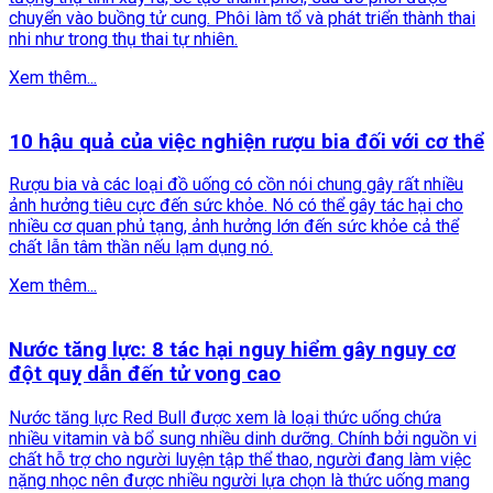
chuyển vào buồng tử cung. Phôi làm tổ và phát triển thành thai
nhi như trong thụ thai tự nhiên.
Xem thêm...
10 hậu quả của việc nghiện rượu bia đối với cơ thể
Rượu bia và các loại đồ uống có cồn nói chung gây rất nhiều
ảnh hưởng tiêu cực đến sức khỏe. Nó có thể gây tác hại cho
nhiều cơ quan phủ tạng, ảnh hưởng lớn đến sức khỏe cả thể
chất lẫn tâm thần nếu lạm dụng nó.
Xem thêm...
Nước tăng lực: 8 tác hại nguy hiểm gây nguy cơ
đột quỵ dẫn đến tử vong cao
Nước tăng lực Red Bull được xem là loại thức uống chứa
nhiều vitamin và bổ sung nhiều dinh dưỡng. Chính bởi nguồn vi
chất hỗ trợ cho người luyện tập thể thao, người đang làm việc
nặng nhọc nên được nhiều người lựa chọn là thức uống mang