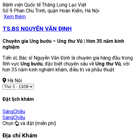
Bệnh viện Quốc tế Thăng Long Lạc Việt
Số 9 Phan Chu Trinh, quận Hoàn Kiếm, Hà Nội
Xem thêm
TS.BS NGUYỄN VĂN ĐỊNH
Chuyên gia Ung bướu – Ung thư Vú | Hơn 35 năm kinh
nghiệm
Tiến sĩ, Bác sĩ Nguyễn Văn Định là chuyên gia hàng đầu trong
lĩnh vực
Ung bướu
, đặc biệt chuyên sâu về
Ung thư Vú
, với
hơn 35 năm kinh nghiệm khám, điều trị và phẫu thuật.
Hà Nội
Đặt lịch khám
Sáng
Chiều
Sáng
Chiều
Chọn
và đặt (miễn phí)
Địa chỉ Khám