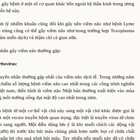
s gây bệnh ở một số cơ quan khác bên ngoài hệ thần kinh trung ương
ến hệ này.
 nhiễm khuẩn cũng đôi khi gây nên viêm não như bệnh Lyme
h trùng cũng có thể gây viêm não như trong trường hợp Toxoplasma
ảm miễn dịch) và thậm chí cả giun nữa.
nhân gây viêm não thường gặp:
rbovirus:
 nhân thường gặp nhất của viêm não dịch tễ. Trong những năm
 chiếm số lượng bệnh viêm não cao nhất trong các công trình nghiên
iệt nam, điển hình là viêm não Nhật bản thường xuất hiện vào mùa
g môi trường sống đạt mật độ cao nhất trong năm.
h từ một cơ thể vật chủ này sang một vật chủ khác được gọi là
à một vector truyền bệnh quan trọng, đặc biệt là truyền virus từ chim
 sang người. Một điều đáng lưu ý là khi muỗi chích các động vật
ười) thì trước khi hút máu chúng phải bơm nước bọt có chứa chất
uận lợi cho quá trình hút máu. Tuy nhiên nếu muỗi này đã có chứa