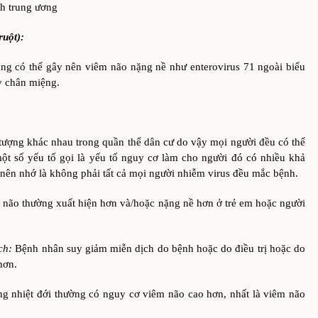
nh trung ương
ruột):
 thể gây nên viêm não nặng nề như enterovirus 71 ngoài biểu
y chân miệng.
tượng khác nhau trong quần thể dân cư do vậy mọi người đều có thể
ột số yếu tố gọi là yếu tố nguy cơ làm cho người đó có nhiều khả
ên nhớ là không phải tất cả mọi người nhiễm virus đều mắc bệnh.
 não thường xuất hiện hơn và/hoặc nặng nề hơn ở trẻ em hoặc người
ch:
Bệnh nhân suy giảm miễn dịch do bệnh hoặc do điều trị hoặc do
hơn.
g nhiệt đới thường có nguy cơ viêm não cao hơn, nhất là viêm não