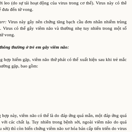
ời leo (do sự tái hoạt động của virus trong cơ thể). Virus này có thê
ể đưa đến tử vong.
arr:
Virus này gây nên chứng tăng bạch cầu đơn nhân nhiễm trùng
). Virus có thể gây viêm não và thường nhẹ tuy nhiên trong một số
tử vong.
thông thường ở trẻ em gây viêm não:
 hiếm gặp, viêm não thứ phát có thể xuất hiện sau khi trẻ mắc
hường gặp, bao gồm:
này, viêm não có thể là do đáp ứng quá mẫn, một đáp ứng quá
với các chất lạ. Tuy nhiên trong bệnh sởi, ngoài viêm não do quá
 sởi) thì còn biến chứng viêm não xơ hóa bán cấp tiến triển do virus