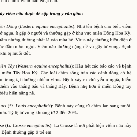
 bài chính Viêm não Nhật bản.
gây viêm não được đề cập trong y văn gồm:
iền Đông
(
Eastern equine encephalitis
): Như tên bệnh cho biết, viêm
 ở ngựa, ít gặp ở người và thường gặp ở khu vực miền Đông Hoa Kỳ.
năm nhưng thường nhất là vào mùa hè. Virus này thường hiện diện ở
 các đầm nước ngọt. Viêm não thường nặng nề và gây tử vong. Bệnh
khi bị muỗi đốt.
miền Tây
(
Western equine encephalitis
): Hầu hết các báo cáo về bệnh
 miền Tây Hoa Kỳ. Các loài chim sống trên các cánh đồng có hệ
các trang tại thường nhiễm virus. Bệnh xảy ra chủ yếu ở ngựa, hiếm
điểm vào tháng Sáu và tháng Bảy. Bệnh nhẹ hơn ở miền Đông tuy
biểu hiện nặng nề.
ouis
(
St. Louis encephalitis
): Bệnh này cùng từ chim lan sang muỗi.
ơn. Tỷ lệ tử vong khoảng từ 2 đến 20%.
sse
(
La Crosse encephalitis
): La Crosse là nơi phát hiện viêm não này
. Bệnh thường gặp ở trẻ em.