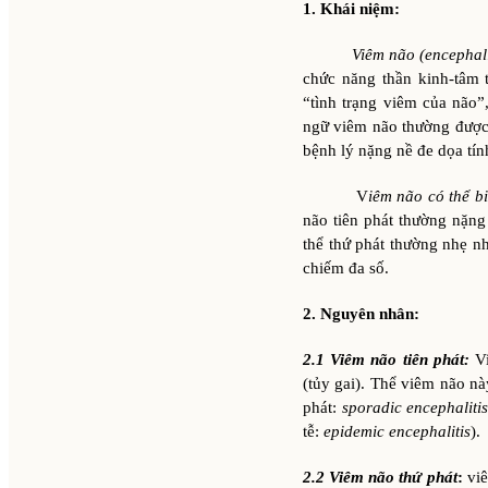
1. Khái niệm:
Viêm não (encephali
chức năng thần kinh-tâm t
“tình trạng viêm của não”
ngữ viêm não thường được h
bệnh lý nặng nề đe dọa tí
V
iêm não có thể b
não tiên phát thường nặng
thể thứ phát thường nhẹ n
chiếm đa số.
2. Nguyên nhân:
2.1 Viêm não tiên phát:
V
(tủy gai). Thể viêm não nà
phát:
sporadic encephaliti
tễ:
epidemic encephalitis
).
2.2 Viêm não thứ phát
:
viê