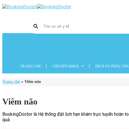
Skip
to
content
TRANG CHỦ
CHUYÊN KHOA
DỊCH VỤ PHẪU TH
Trang chủ
»
Viêm não
Viêm não
BookingDoctor là Hệ thống đặt lịch hẹn khám trực tuyến hoàn toà
quả