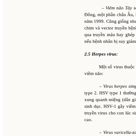
–
Viêm não Tây s
Đông, một phần châu Âu, N
năm 1999. Cũng giống như 
chim và vector truyền bện
qua truyền máu hay ghép 
nếu bệnh nhân bị suy giảm
2.5 Herpes virus:
Một số virus thuộc họ n
viêm não:
–
Virus herpes sim
type 2. HSV type 1 thường
xung quanh miệng (dân gi
sinh dục. HSV-1 gây viêm
truyền virus cho con lúc s
cao.
– Virus varicella-z