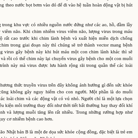
ũng theo nước bọt bơm vào đó để đi vào hệ tuần hoàn động vật bị hút
ng khu vực có nhiều nguồn nước đứng như các ao, hồ, đầm lầy
y viêm não. Khi chim nhiễm virus viêm não, lượng virus trong máu
độ rất cao trước khi chim lành bệnh và xuất hiện miễn dịch chống
him trong giai đoạn này thì chúng sẽ trở thành vector mang bệnh
g virus gây bệnh này khi hút máu một con chim lành khác thì sẽ
 và rồi có thể chim này lại chuyển virus gây bệnh cho một con muỗi
rình này mà virus được lưu hành rộng rãi trong quần thể các loài
 thức truyền virus trên đây không ảnh hưởng gì đến sức khỏe
cũng không gây nguy hiểm cho con người. Một phần là do muỗi
các loài chim và các động vật có vú nhỏ. Người chỉ là một lựa chọn
ều kiện môi trường thay đổi như thời tiết bất thường hay thay đổi khí
nh và lượng muỗi tăng lên rất nhiều. Trong những rường hợp như
nguy cơ nhiễm bệnh cao hơn.
ật bản B là một đe dọa sức khỏe cộng đồng, đặc biệt là trẻ em