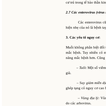
cư trú trong tế bào thần ki
2.7 Các enterovirus (virus 
Các enterovirus cũng có
hiện nhẹ của nó là bệnh ta
3. Các yếu tố nguy cơ:
Muỗi không phân biệt đối 
mắc bệnh. Tuy nhiên có m
năng mắc bệnh hơn. Cũng n
–
Tuổi
: Một số viêm
già.
–
Suy giảm miễn dị
ghép tạng có nguy cơ cao 
–
Vùng địa lý:
Vùn
do các arbovirus.