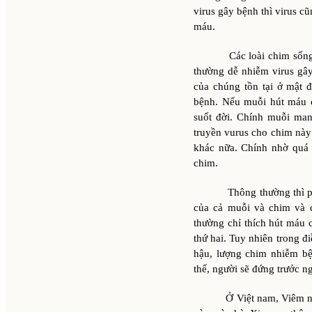
virus gây bệnh thì virus c
máu.
Các loài chim sống tro
thường dễ nhiễm virus gâ
của chúng tồn tại ở mật 
bệnh. Nếu muỗi hút máu c
suốt đời. Chính muỗi man
truyền vurus cho chim này
khác nữa. Chính nhờ quá t
chim.
Thông thường thì phương
của cả muỗi và chim và 
thường chỉ thích hút máu 
thứ hai. Tuy nhiên trong đi
hậu, lượng chim nhiễm bệ
thế, người sẽ đứng trước 
Ở Việt nam, Viêm não Nh