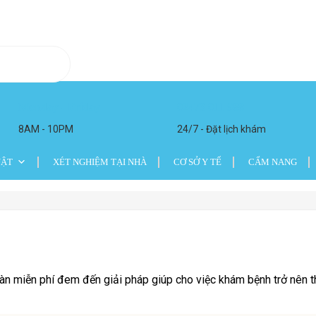
Monday - Friday
02473 011 988
8AM - 10PM
24/7 - Đặt lịch khám
UẬT
XÉT NGHIỆM TẠI NHÀ
CƠ SỞ Y TẾ
CẨM NANG
n miễn phí đem đến giải pháp giúp cho việc khám bệnh trở nên thu