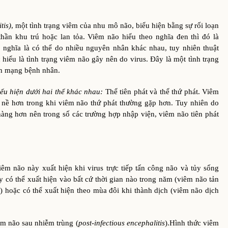
tis)
, một tình trạng viêm của nhu mô não, biểu hiện bằng sự rối loạn
hần khu trú hoặc lan tỏa. Viêm não hiểu theo nghĩa đen thì đó là
, nghĩa là có thể do nhiều nguyên nhân khác nhau, tuy nhiên thuật
iểu là tình trạng viêm não gây nên do virus. Đây là một tình trạng
nh mạng bệnh nhân.
iểu hiện dưới hai thể khác nhau:
Thể tiên phát và thể thứ phát. Viêm
 nề hơn trong khi viêm não thứ phát thường gặp hơn. Tuy nhiên do
hàng hơn nên trong số các trường hợp nhập viện, viêm não tiên phát
iêm não này xuất hiện khi virus trực tiếp tấn công não và tủy sống
y có thể xuất hiện vào bất cứ thời gian nào trong năm (viêm não tản
s
) hoặc có thể xuất hiện theo mùa đôi khi thành dịch (viêm não dịch
m não sau nhiễm trùng (
post-infectious encephalitis
).Hình thức viêm