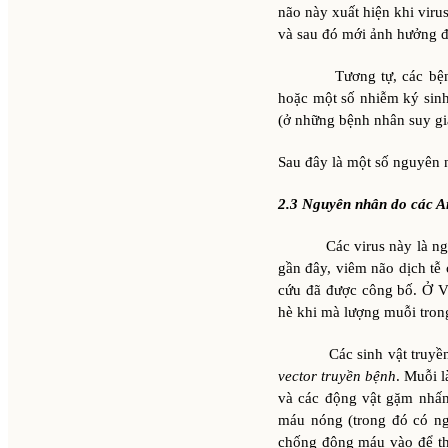
não này xuất hiện khi viru
và sau đó mới ảnh hưởng đ
Tương tự, các bệnh lý
hoặc một số nhiễm ký sin
(ở những bệnh nhân suy gi
Sau đây là một số nguyên 
2.3 Nguyên nhân do các A
Các virus này là nguyên
gần đây, viêm não dịch tễ
cứu đã được công bố. Ở V
hè khi mà lượng muỗi tron
Các sinh vật truyền bện
vector truyền bệnh
. Muỗi l
và các động vật gặm nhấm
máu nóng (trong đó có ng
chống đông máu vào để th