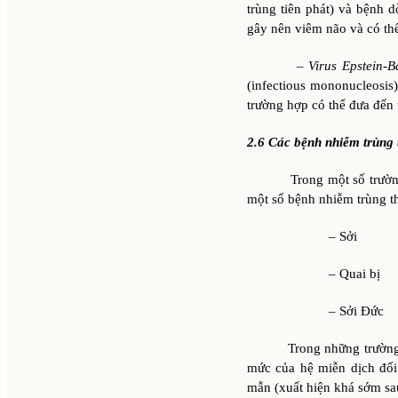
trùng tiên phát) và bệnh d
gây nên viêm não và có th
–
Virus Epstein-B
(infectious mononucleosis
trường hợp có thể đưa đến 
2.6 Các bệnh nhiễm trùng 
Trong một số trường hợp
một số bệnh nhiễm trùng t
– Sởi
– Quai bị
– Sởi Đức
Trong những trường hợp 
mức của hệ miễn dịch đối 
mẫn (xuất hiện khá sớm sau