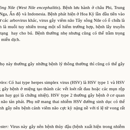
ông Nile
(
West Nile encephalitis
). Bệnh lưu hành ở châu Phi, Trung
ga, Ấn độ và Indonesia. Bệnh phát hiện ở Hoa Kỳ lần đầu tiên vào
các arbovirus khác, virus gây viêm não Tây sông Nile có ổ chứa là
h là muỗi tuy nhiên trong một số hiếm trường hợp, bệnh lây truyền
tạng hay cho bú. Bệnh thường nhẹ nhưng cũng có thể trầm trọng
 miễn dịch.
ày thường gây những bệnh lý thông thường thì cũng có thể gây
plex
: Có hai type herpes simplex virus (HSV) là HSV type 1 và HSV
 gây bệnh ở miệng tạo thành các vết loét rất đau hoặc các mụn rộp
an hay gọi là chứng nhiệt). HSV type 2 thường gây bệnh ở cơ quan
 não tản phát. Phụ nữ mang thai nhiễm HSV đường sinh dục có thể
inh gây nên bệnh cảnh viêm não cực kỳ nặng nề với tỉ lệ tử vong rất
oster:
Virus này gây nên bệnh thủy đậu (bệnh xuất hiện trong nhiễm