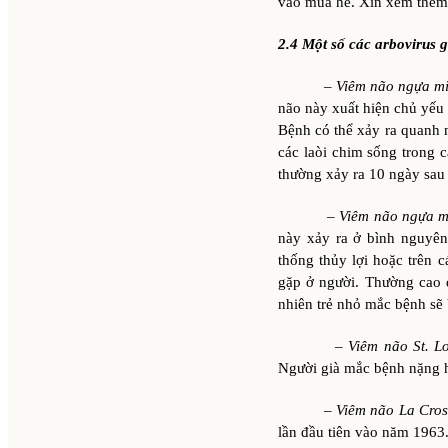
vào mùa hè. Xin xem thêm
2.4 Một số các arbovirus 
–
Viêm não ngựa m
não này xuất hiện chủ yếu
Bệnh có thể xảy ra quanh 
các laòi chim sống trong
thường xảy ra 10 ngày sau 
–
Viêm não ngựa 
này xảy ra ở bình nguyên
thống thủy lợi hoặc trên 
gặp ở người. Thường cao 
nhiên trẻ nhỏ mắc bệnh sẽ 
–
Viêm não St. L
Người già mắc bệnh nặng h
–
Viêm não La Cro
lần đầu tiên vào năm 1963