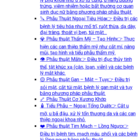
lý phụ khoa như u xơ tử cung, u nang buồng
trứng, viêm nhiễm hoặc bất thường cơ quan
sinh dục nữ bằng phương pháp phẫu thuật.
🔪 Phẫu Thuật Ngoại Tiêu Hóa
👉 Điều trị các
bệnh lý tiêu hóa như mổ trĩ, ruột thừa, dạ dày,
đại tràng, thoát vị bẹn, túi mật…
💎 Phẫu thuật Thẩm Mỹ – Tạo Hình
👉 Thực
hiện các can thiệp thẩm mỹ như cắt mí, nâng
mũi, tạo hình và tiểu phẫu thẩm mỹ.
👁️ Phẫu thuật Mắt
👉 Điều trị đục thủy tinh
thể, tật khúc xạ (cận, loạn, viễn) và các bệnh
lý mắt khác.
🟡 Phẫu thuật Gan – Mật – Tụy
👉 Điều trị
sỏi mật, cắt túi mật, bệnh lý gan mật và tụy
bằng phương pháp phẫu thuật.
🦴 Phẫu Thuật Cơ Xương Khớp
🧴 Tiểu Phẫu – Ngoại Tổng Quát
👉 Cắt u
mỡ, u bã đậu, xử lý tổn thương da và các can
thiệp ngoại khoa nhỏ.
❤️ Phẫu thuật Tim Mạch – Lồng Ngực
👉
Điều trị bệnh tim, mạch máu, phổi và các bệnh
lý lồng ngực bằng phẫu thuật.