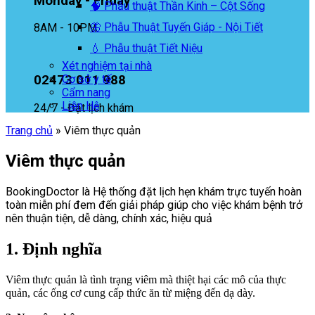
Monday - Friday
🧠 Phẫu thuật Thần Kinh – Cột Sống
🦋 Phẫu Thuật Tuyến Giáp - Nội Tiết
8AM - 10PM
💧 Phẫu thuật Tiết Niệu
Xét nghiệm tại nhà
02473 011 988
Cơ sở y tế
Cẩm nang
Liên Hệ
24/7 - Đặt lịch khám
Trang chủ
»
Viêm thực quản
Viêm thực quản
BookingDoctor là Hệ thống đặt lịch hẹn khám trực tuyến hoàn
toàn miễn phí đem đến giải pháp giúp cho việc khám bệnh trở
nên thuận tiện, dễ dàng, chính xác, hiệu quả
1. Định nghĩa
Viêm thực quản là tình trạng viêm mà thiệt hại các mô của thực
quản, các ống cơ cung cấp thức ăn từ miệng đến dạ dày.