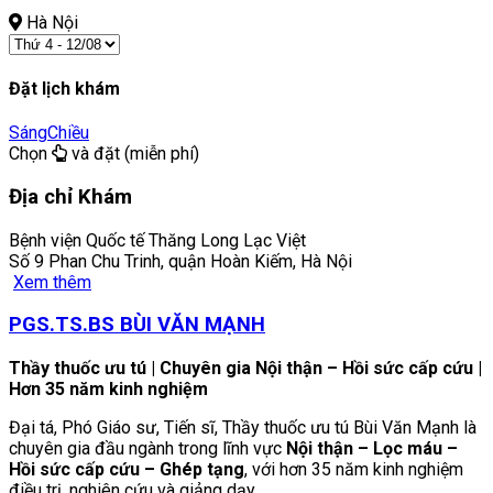
Hà Nội
Đặt lịch khám
Sáng
Chiều
Chọn
và đặt (miễn phí)
Địa chỉ Khám
Bệnh viện Quốc tế Thăng Long Lạc Việt
Số 9 Phan Chu Trinh, quận Hoàn Kiếm, Hà Nội
Xem thêm
PGS.TS.BS BÙI VĂN MẠNH
Thầy thuốc ưu tú | Chuyên gia Nội thận – Hồi sức cấp cứu |
Hơn 35 năm kinh nghiệm
Đại tá, Phó Giáo sư, Tiến sĩ, Thầy thuốc ưu tú Bùi Văn Mạnh là
chuyên gia đầu ngành trong lĩnh vực
Nội thận – Lọc máu –
Hồi sức cấp cứu – Ghép tạng
, với hơn 35 năm kinh nghiệm
điều trị, nghiên cứu và giảng dạy.