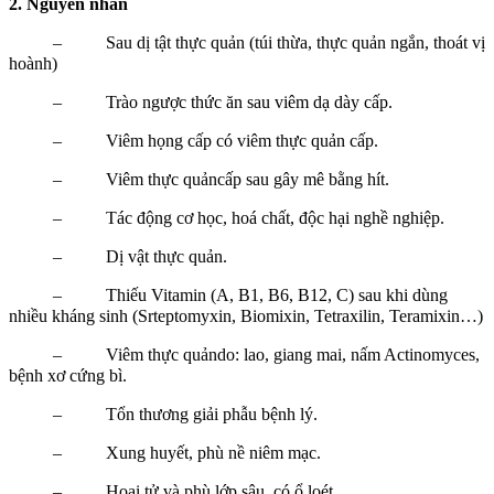
2. Nguyên nhân
– Sau dị tật thực quản (túi thừa, thực quản ngắn, thoát vị
hoành)
– Trào ngược thức ăn sau viêm dạ dày cấp.
– Viêm họng cấp có viêm thực quản cấp.
– Viêm thực quảncấp sau gây mê bằng hít.
– Tác động cơ học, hoá chất, độc hại nghề nghiệp.
– Dị vật thực quản.
– Thiếu Vitamin (A, B1, B6, B12, C) sau khi dùng
nhiều kháng sinh (Srteptomyxin, Biomixin, Tetraxilin, Teramixin…)
– Viêm thực quảndo: lao, giang mai, nấm Actinomyces,
bệnh xơ cứng bì.
– Tổn thương giải phẫu bệnh lý.
– Xung huyết, phù nề niêm mạc.
– Hoại tử và phù lớp sâu, có ổ loét.