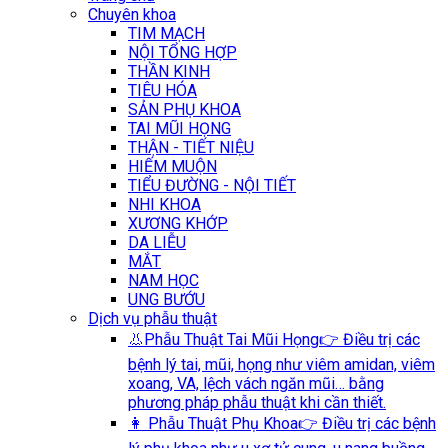
Chuyên khoa
TIM MẠCH
NỘI TỔNG HỢP
THẦN KINH
TIÊU HÓA
SẢN PHỤ KHOA
TAI MŨI HỌNG
THẬN - TIẾT NIỆU
HIẾM MUỘN
TIỂU ĐƯỜNG - NỘI TIẾT
NHI KHOA
XƯƠNG KHỚP
DA LIỄU
MẮT
NAM HỌC
UNG BƯỚU
Dịch vụ phẫu thuật
👃Phẫu Thuật Tai Mũi Họng
👉 Điều trị các
bệnh lý tai, mũi, họng như viêm amidan, viêm
xoang, VA, lệch vách ngăn mũi… bằng
phương pháp phẫu thuật khi cần thiết.
👩 Phẫu Thuật Phụ Khoa
👉 Điều trị các bệnh