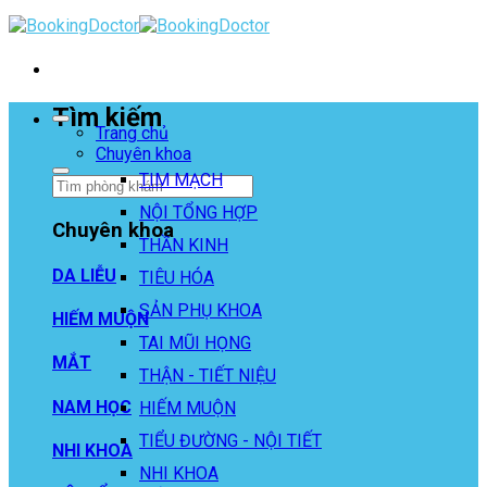
Skip
to
content
Tìm kiếm
Trang chủ
Chuyên khoa
TIM MẠCH
NỘI TỔNG HỢP
Chuyên khoa
THẦN KINH
DA LIỄU
TIÊU HÓA
SẢN PHỤ KHOA
HIẾM MUỘN
TAI MŨI HỌNG
MẮT
THẬN - TIẾT NIỆU
NAM HỌC
HIẾM MUỘN
TIỂU ĐƯỜNG - NỘI TIẾT
NHI KHOA
NHI KHOA