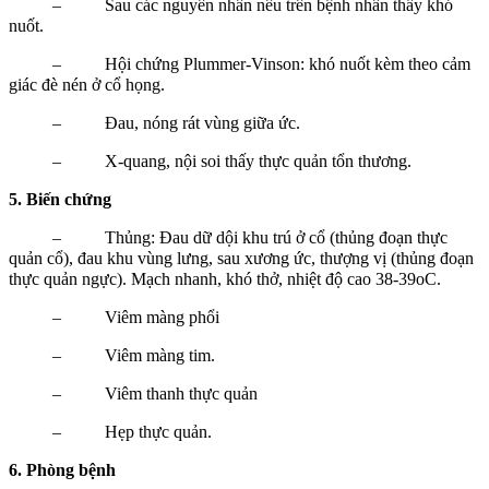
– Sau các nguyên nhân nêu trên bệnh nhân thấy khó
nuốt.
– Hội chứng Plummer-Vinson: khó nuốt kèm theo cảm
giác đè nén ở cổ họng.
– Đau, nóng rát vùng giữa ức.
– X-quang, nội soi thấy thực quản tổn thương.
5. Biến chứng
– Thủng: Đau dữ dội khu trú ở cổ (thủng đoạn thực
quản cổ), đau khu vùng lưng, sau xương ức, thượng vị (thủng đoạn
thực quản ngực). Mạch nhanh, khó thở, nhiệt độ cao 38-39oC.
– Viêm màng phổi
– Viêm màng tim.
– Viêm thanh thực quản
– Hẹp thực quản.
6. Phòng bệnh