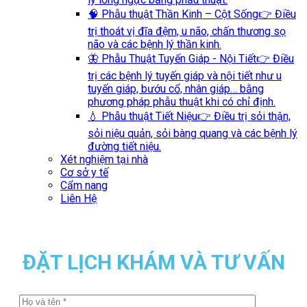
🧠 Phẫu thuật Thần Kinh – Cột Sống
👉 Điều
trị thoát vị đĩa đệm, u não, chấn thương sọ
não và các bệnh lý thần kinh.
🦋 Phẫu Thuật Tuyến Giáp - Nội Tiết
👉 Điều
trị các bệnh lý tuyến giáp và nội tiết như u
tuyến giáp, bướu cổ, nhân giáp… bằng
phương pháp phẫu thuật khi có chỉ định.
💧 Phẫu thuật Tiết Niệu
👉 Điều trị sỏi thận,
sỏi niệu quản, sỏi bàng quang và các bệnh lý
đường tiết niệu.
Xét nghiệm tại nhà
Cơ sở y tế
Cẩm nang
Liên Hệ
ĐẶT LỊCH KHÁM VÀ TƯ VẤN