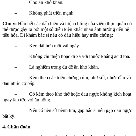
– Cho ăn khó khăn.
– Không phát triển mạnh.
Chú ý:
Hầu hết các dấu hiệu và triệu chứng của viêm thực quản có
thể được gây ra bởi một số điều kiện khác nhau ảnh hưởng đến hệ
tiêu hóa. Đi khám bác sĩ nếu có dấu hiệu hay triệu chứng:
– Kéo dài hơn một vài ngày.
– Không cải thiện hoặc đi xa với thuốc kháng acid toa.
– Là nghiêm trọng đủ để ăn khó khăn.
– Kèm theo các triệu chứng cúm, như sốt, nhức đầu và
đau nhức cơ bắp.
– Có kèm theo khó thở hoặc đau ngực không kích hoạt
ngay lập tức với ăn uống.
– Nếu có tiền sử bệnh tim, gặp bác sĩ nếu gặp đau ngực
bất kỳ.
4. Chẩn đoán