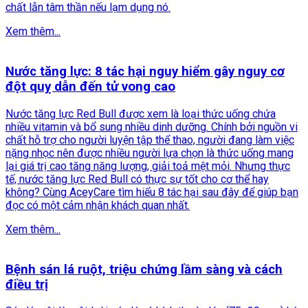
chất lẫn tâm thần nếu lạm dụng nó.
Xem thêm...
Nước tăng lực: 8 tác hại nguy hiểm gây nguy cơ
đột quỵ dẫn đến tử vong cao
Nước tăng lực Red Bull được xem là loại thức uống chứa
nhiều vitamin và bổ sung nhiều dinh dưỡng. Chính bởi nguồn vi
chất hỗ trợ cho người luyện tập thể thao, người đang làm việc
nặng nhọc nên được nhiều người lựa chọn là thức uống mang
lại giá trị cao tăng năng lượng, giải toả mệt mỏi. Nhưng thực
tế, nước tăng lực Red Bull có thực sự tốt cho cơ thể hay
không? Cùng AceyCare tìm hiểu 8 tác hại sau đây để giúp bạn
đọc có một cảm nhận khách quan nhất.
Xem thêm...
Bệnh sán lá ruột, triệu chứng lầm sàng và cách
điều trị