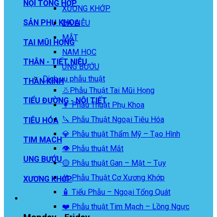
NỘI TỔNG HỢP
XƯƠNG KHỚP
SẢN PHỤ KHOA
DA LIỄU
MẮT
TAI MŨI HỌNG
NAM HỌC
THẬN - TIẾT NIỆU
UNG BƯỚU
Dịch vụ phẫu thuật
THẦN KINH
👃Phẫu Thuật Tai Mũi Họng
TIỂU ĐƯỜNG - NỘI TIẾT
👩 Phẫu Thuật Phụ Khoa
🔪 Phẫu Thuật Ngoại Tiêu Hóa
TIÊU HÓA
💎 Phẫu thuật Thẩm Mỹ – Tạo Hình
TIM MẠCH
👁️ Phẫu thuật Mắt
UNG BƯỚU
🟡 Phẫu thuật Gan – Mật – Tụy
🦴 Phẫu Thuật Cơ Xương Khớp
XƯƠNG KHỚP
🧴 Tiểu Phẫu – Ngoại Tổng Quát
❤️ Phẫu thuật Tim Mạch – Lồng Ngực