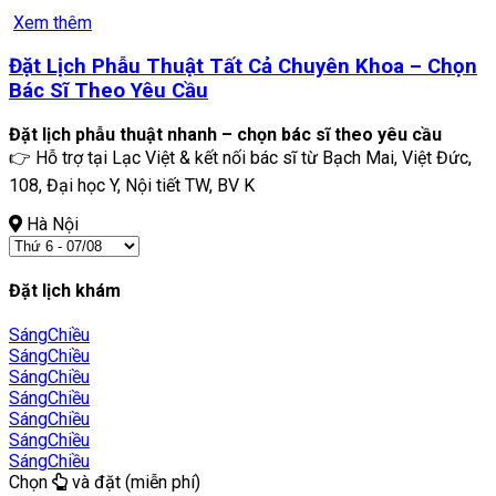
Xem thêm
Đặt Lịch Phẫu Thuật Tất Cả Chuyên Khoa – Chọn
Bác Sĩ Theo Yêu Cầu
Đặt lịch phẫu thuật nhanh – chọn bác sĩ theo yêu cầu
👉 Hỗ trợ tại Lạc Việt & kết nối bác sĩ từ Bạch Mai, Việt Đức,
108, Đại học Y, Nội tiết TW, BV K
Hà Nội
Đặt lịch khám
Sáng
Chiều
Sáng
Chiều
Sáng
Chiều
Sáng
Chiều
Sáng
Chiều
Sáng
Chiều
Sáng
Chiều
Chọn
và đặt (miễn phí)