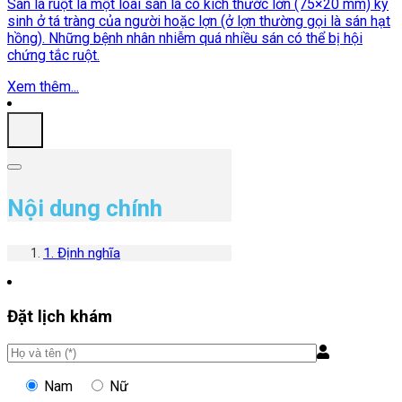
Sán lá ruột là một loài sán lá có kích thước lớn (75×20 mm) ký
sinh ở tá tràng của người hoặc lợn (ở lợn thường gọi là sán hạt
hồng). Những bệnh nhân nhiễm quá nhiều sán có thể bị hội
chứng tắc ruột.
Xem thêm...
Nội dung chính
1. Định nghĩa
Đặt lịch khám
Nam
Nữ