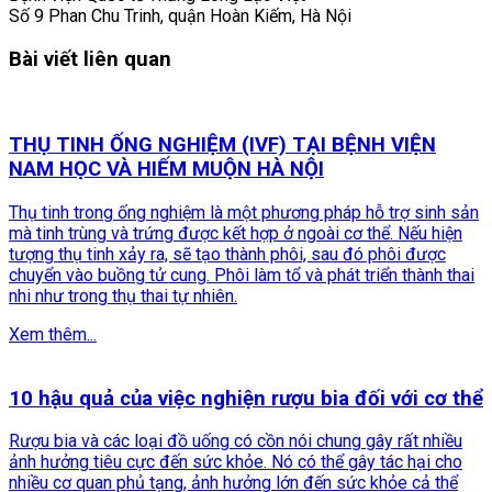
Số 9 Phan Chu Trinh, quận Hoàn Kiếm, Hà Nội
Bài viết liên quan
THỤ TINH ỐNG NGHIỆM (IVF) TẠI BỆNH VIỆN
NAM HỌC VÀ HIẾM MUỘN HÀ NỘI
Thụ tinh trong ống nghiệm là một phương pháp hỗ trợ sinh sản
mà tinh trùng và trứng được kết hợp ở ngoài cơ thể. Nếu hiện
tượng thụ tinh xảy ra, sẽ tạo thành phôi, sau đó phôi được
chuyển vào buồng tử cung. Phôi làm tổ và phát triển thành thai
nhi như trong thụ thai tự nhiên.
Xem thêm...
10 hậu quả của việc nghiện rượu bia đối với cơ thể
Rượu bia và các loại đồ uống có cồn nói chung gây rất nhiều
ảnh hưởng tiêu cực đến sức khỏe. Nó có thể gây tác hại cho
nhiều cơ quan phủ tạng, ảnh hưởng lớn đến sức khỏe cả thể