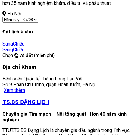
hơn 35 năm kinh nghiệm khám, điều trị và phẫu thuật.
Hà Nội
Đặt lịch khám
Sáng
Chiều
Sáng
Chiều
Chọn
và đặt (miễn phí)
Địa chỉ Khám
Bệnh viện Quốc tế Thăng Long Lạc Việt
Số 9 Phan Chu Trinh, quận Hoàn Kiếm, Hà Nội
Xem thêm
TS.BS ĐẶNG LỊCH
Chuyên gia Tim mạch – Nội tổng quát | Hơn 40 năm kinh
nghiệm
TTUT.TS.BS Đặng Lịch là chuyên gia đầu ngành trong lĩnh vực