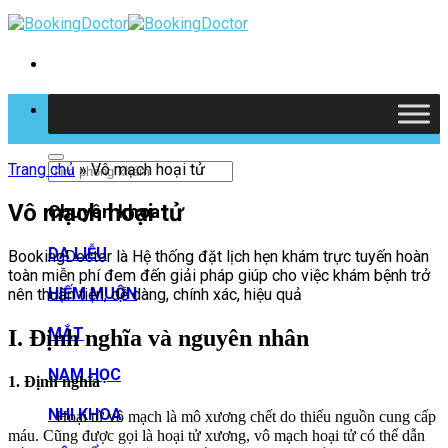
Skip
to
content
Tìm kiếm
Trang chủ
»
Vô mạch hoại tử
Vô mạch hoại tử
Chuyên khoa
DA LIỄU
BookingDoctor là Hệ thống đặt lịch hẹn khám trực tuyến hoàn
toàn miễn phí đem đến giải pháp giúp cho việc khám bệnh trở
HIẾM MUỘN
nên thuận tiện, dễ dàng, chính xác, hiệu quả
MẮT
I. Định nghĩa và nguyên nhân
NAM HỌC
1. Định nghĩa
NHI KHOA
Hoại tử vô mạch là mô xương chết do thiếu nguồn cung cấp
máu. Cũng được gọi là hoại tử xương, vô mạch hoại tử có thể dẫn