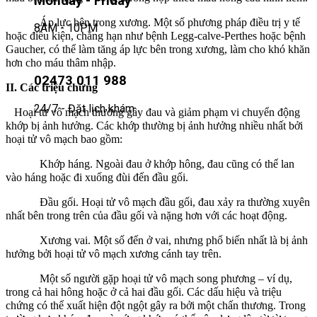
Monday - Friday
Áp lực bên trong xương. Một số phương pháp điều trị y tế
8AM - 10PM
hoặc điều kiện, chẳng hạn như bệnh Legg-calve-Perthes hoặc bệnh
Gaucher, có thể làm tăng áp lực bên trong xương, làm cho khó khăn
hơn cho máu thâm nhập.
02473 011 988
II. Các triệu chứng
24/7 - Đặt lịch khám
Hoại tử vô mạch thường gây đau và giảm phạm vi chuyển động
khớp bị ảnh hưởng. Các khớp thường bị ảnh hưởng nhiều nhất bởi
hoại tử vô mạch bao gồm:
Khớp háng. Ngoài đau ở khớp hông, đau cũng có thể lan
vào háng hoặc đi xuống đùi đến đầu gối.
Đầu gối. Hoại tử vô mạch đầu gối, đau xảy ra thường xuyên
nhất bên trong trên của đầu gối và nặng hơn với các hoạt động.
Xương vai. Một số đến ở vai, nhưng phổ biến nhất là bị ảnh
hưởng bởi hoại tử vô mạch xương cánh tay trên.
Một số người gặp hoại tử vô mạch song phương – ví dụ,
trong cả hai hông hoặc ở cả hai đầu gối. Các dấu hiệu và triệu
chứng có thể xuất hiện đột ngột gây ra bởi một chấn thương. Trong