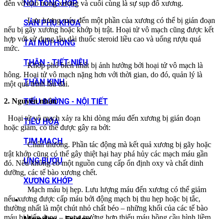
NỘI TỔNG HỢP
đến vỡ nhỏ trong xương và cuối cùng là sự sụp đổ xương.
Lưu lượng máu đến một phần của xương có thể bị gián đoạn
SẢN PHỤ KHOA
nếu bị gãy xương hoặc khớp bị trật. Hoại tử vô mạch cũng được kết
hợp với sử dụng lâu dài thuốc steroid liều cao và uống rượu quá
TAI MŨI HỌNG
mức.
THẬN - TIẾT NIỆU
Khớp phổ biến nhất bị ảnh hưởng bởi hoại tử vô mạch là
hông. Hoại tử vô mạch nặng hơn với thời gian, do đó, quản lý là
THẦN KINH
một quá trình lâu dài.
2. Nguyên nhân
TIỂU ĐƯỜNG - NỘI TIẾT
Hoại tử vô mạch xảy ra khi dòng máu đến xương bị gián đoạn
TIÊU HÓA
hoặc giảm, có thể được gây ra bởi:
TIM MẠCH
Chấn thương. Phần tác động mà kết quả xương bị gãy hoặc
trật khớp cũng có thể gây thiệt hại hay phá hủy các mạch máu gần
UNG BƯỚU
đó. Nếu không có một nguồn cung cấp ổn định oxy và chất dinh
dưỡng, các tế bào xương chết.
XƯƠNG KHỚP
Mạch máu bị hẹp. Lưu lượng máu đến xương có thể giảm
nếu xương được cấp máu bởi động mạch bị thu hẹp hoặc bị tắc,
thường nhất là một chút nhỏ chất béo – những khối của các tế bào
máu bị biến dạng – trong trường hợp thiếu máu hồng cầu hình liềm.