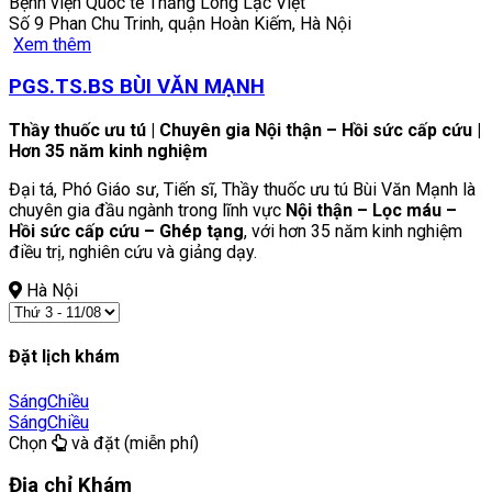
Bệnh viện Quốc tế Thăng Long Lạc Việt
Số 9 Phan Chu Trinh, quận Hoàn Kiếm, Hà Nội
Xem thêm
PGS.TS.BS BÙI VĂN MẠNH
Thầy thuốc ưu tú | Chuyên gia Nội thận – Hồi sức cấp cứu |
Hơn 35 năm kinh nghiệm
Đại tá, Phó Giáo sư, Tiến sĩ, Thầy thuốc ưu tú Bùi Văn Mạnh là
chuyên gia đầu ngành trong lĩnh vực
Nội thận – Lọc máu –
Hồi sức cấp cứu – Ghép tạng
, với hơn 35 năm kinh nghiệm
điều trị, nghiên cứu và giảng dạy.
Hà Nội
Đặt lịch khám
Sáng
Chiều
Sáng
Chiều
Chọn
và đặt (miễn phí)
Địa chỉ Khám