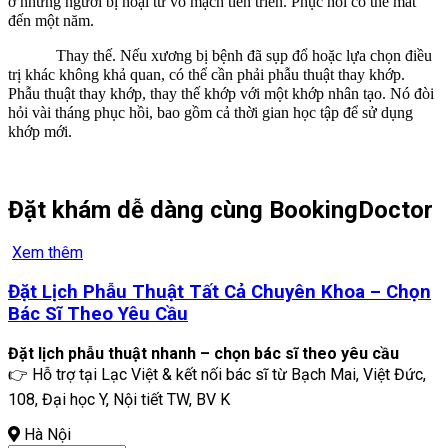
ở những người bị hoại tử vô mạch tiến triển. Phục hồi có thể mất
đến một năm.
Thay thế. Nếu xương bị bệnh đã sụp đổ hoặc lựa chọn điều
trị khác không khả quan, có thể cần phải phẫu thuật thay khớp.
Phẫu thuật thay khớp, thay thế khớp với một khớp nhân tạo. Nó đòi
hỏi vài tháng phục hồi, bao gồm cả thời gian học tập để sử dụng
khớp mới.
Đặt khám dễ dàng cùng BookingDoctor
Xem thêm
Đặt Lịch Phẫu Thuật Tất Cả Chuyên Khoa – Chọn
Bác Sĩ Theo Yêu Cầu
Đặt lịch phẫu thuật nhanh – chọn bác sĩ theo yêu cầu
👉 Hỗ trợ tại Lạc Việt & kết nối bác sĩ từ Bạch Mai, Việt Đức,
108, Đại học Y, Nội tiết TW, BV K
Hà Nội