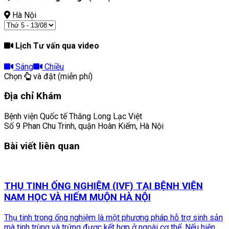
Hà Nội
Lịch Tư vấn qua video
Sáng
Chiều
Chọn
và đặt (miễn phí)
Địa chỉ Khám
Bệnh viện Quốc tế Thăng Long Lạc Việt
Số 9 Phan Chu Trinh, quận Hoàn Kiếm, Hà Nội
Bài viết liên quan
THỤ TINH ỐNG NGHIỆM (IVF) TẠI BỆNH VIỆN
NAM HỌC VÀ HIẾM MUỘN HÀ NỘI
Thụ tinh trong ống nghiệm là một phương pháp hỗ trợ sinh sản
mà tinh trùng và trứng được kết hợp ở ngoài cơ thể. Nếu hiện