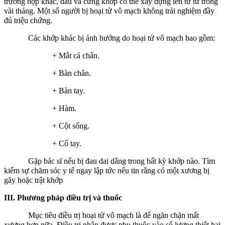
trường hợp khác, đau và cứng khớp có thể xây dựng lên từ từ trong
vài tháng. Một số người bị hoại tử vô mạch không trải nghiệm đầy
đủ triệu chứng.
Các khớp khác bị ảnh hưởng do hoại tử vô mạch bao gồm:
+ Mắt cá chân.
+ Bàn chân.
+ Bàn tay.
+ Hàm.
+ Cột sống.
+ Cổ tay.
Gặp bác sĩ nếu bị đau dai dẳng trong bất kỳ khớp nào. Tìm
kiếm sự chăm sóc y tế ngay lập tức nếu tin rằng có một xương bị
gãy hoặc trật khớp
III. Phương pháp điều trị và thuốc
Mục tiêu điều trị hoại tử vô mạch là để ngăn chặn mất
xương hơn nữa. Điều trị nhận được phụ thuộc vào số lượng thiệt hại