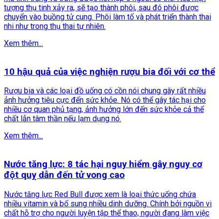
tượng thụ tinh xảy ra, sẽ tạo thành phôi, sau đó phôi được
chuyển vào buồng tử cung. Phôi làm tổ và phát triển thành thai
nhi như trong thụ thai tự nhiên.
Xem thêm...
10 hậu quả của việc nghiện rượu bia đối với cơ thể
Rượu bia và các loại đồ uống có cồn nói chung gây rất nhiều
ảnh hưởng tiêu cực đến sức khỏe. Nó có thể gây tác hại cho
nhiều cơ quan phủ tạng, ảnh hưởng lớn đến sức khỏe cả thể
chất lẫn tâm thần nếu lạm dụng nó.
Xem thêm...
Nước tăng lực: 8 tác hại nguy hiểm gây nguy cơ
đột quỵ dẫn đến tử vong cao
Nước tăng lực Red Bull được xem là loại thức uống chứa
nhiều vitamin và bổ sung nhiều dinh dưỡng. Chính bởi nguồn vi
chất hỗ trợ cho người luyện tập thể thao, người đang làm việc