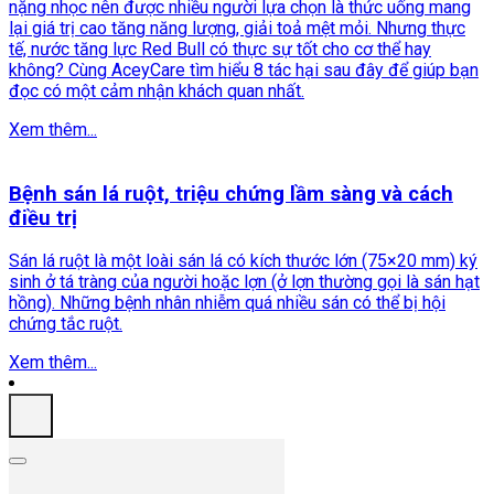
nặng nhọc nên được nhiều người lựa chọn là thức uống mang
lại giá trị cao tăng năng lượng, giải toả mệt mỏi. Nhưng thực
tế, nước tăng lực Red Bull có thực sự tốt cho cơ thể hay
không? Cùng AceyCare tìm hiểu 8 tác hại sau đây để giúp bạn
đọc có một cảm nhận khách quan nhất.
Xem thêm...
Bệnh sán lá ruột, triệu chứng lầm sàng và cách
điều trị
Sán lá ruột là một loài sán lá có kích thước lớn (75×20 mm) ký
sinh ở tá tràng của người hoặc lợn (ở lợn thường gọi là sán hạt
hồng). Những bệnh nhân nhiễm quá nhiều sán có thể bị hội
chứng tắc ruột.
Xem thêm...