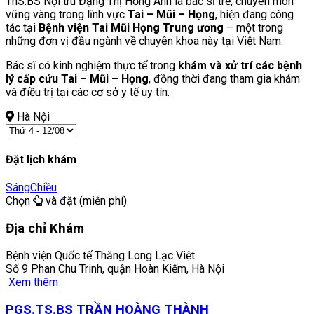
ThS.BS Nội trú Đặng Thị Hồng Ánh là bác sĩ trẻ, chuyên môn
vững vàng trong lĩnh vực
Tai – Mũi – Họng
, hiện đang công
tác tại
Bệnh viện Tai Mũi Họng Trung ương
– một trong
những đơn vị đầu ngành về chuyên khoa này tại Việt Nam.
Bác sĩ có kinh nghiệm thực tế trong
khám và xử trí các bệnh
lý cấp cứu Tai – Mũi – Họng
, đồng thời đang tham gia khám
và điều trị tại các cơ sở y tế uy tín.
Hà Nội
Đặt lịch khám
Sáng
Chiều
Chọn
và đặt (miễn phí)
Địa chỉ Khám
Bệnh viện Quốc tế Thăng Long Lạc Việt
Số 9 Phan Chu Trinh, quận Hoàn Kiếm, Hà Nội
Xem thêm
PGS.TS.BS TRẦN HOÀNG THÀNH