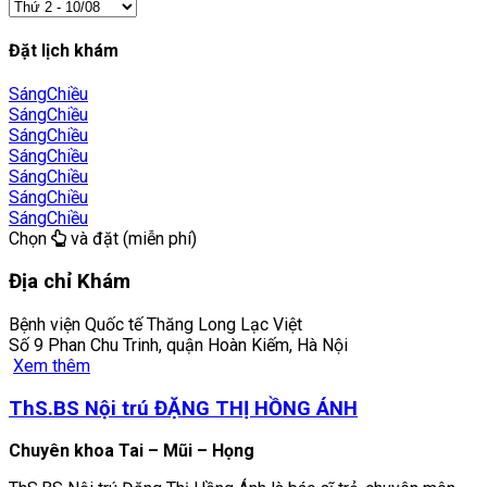
Đặt lịch khám
Sáng
Chiều
Sáng
Chiều
Sáng
Chiều
Sáng
Chiều
Sáng
Chiều
Sáng
Chiều
Sáng
Chiều
Chọn
và đặt (miễn phí)
Địa chỉ Khám
Bệnh viện Quốc tế Thăng Long Lạc Việt
Số 9 Phan Chu Trinh, quận Hoàn Kiếm, Hà Nội
Xem thêm
ThS.BS Nội trú ĐẶNG THỊ HỒNG ÁNH
Chuyên khoa Tai – Mũi – Họng