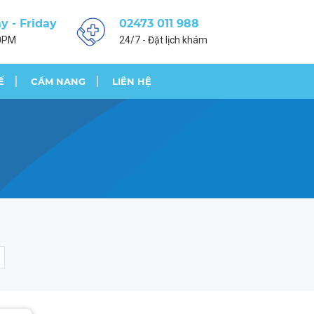
 - Friday
02473 011 988
0PM
24/7 - Đặt lịch khám
Ế
CẨM NANG
LIÊN HỆ