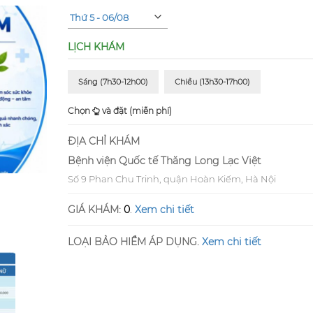
LỊCH KHÁM
Sáng (7h30-12h00)
Chiều (13h30-17h00)
Chọn
và đặt (miễn phí)
ĐỊA CHỈ KHÁM
Bệnh viện Quốc tế Thăng Long Lạc Việt
Số 9 Phan Chu Trinh, quận Hoàn Kiếm, Hà Nội
.
GIÁ KHÁM:
0
Xem chi tiết
LOẠI BẢO HIỂM ÁP DỤNG.
Xem chi tiết