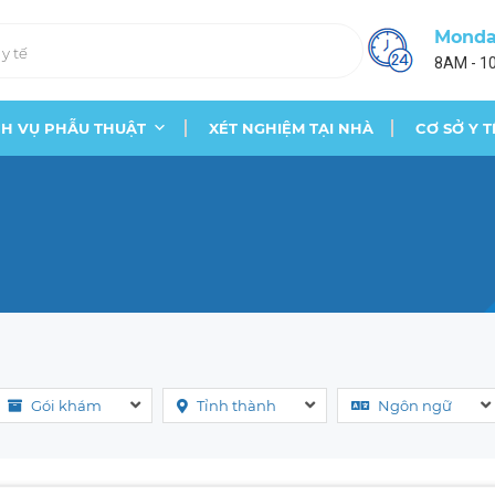
Monday
8AM - 1
CH VỤ PHẪU THUẬT
XÉT NGHIỆM TẠI NHÀ
CƠ SỞ Y T
Gói khám
Tỉnh thành
Ngôn ngữ