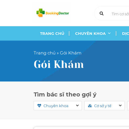
Skip
to
content
TRANG CHỦ
CHUYÊN KHOA
DỊ
Trang chủ
»
Gói Khám
Gói Khám
Tìm bác sĩ theo gợi ý
Chuyên khoa
Cơ sở y tế