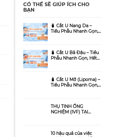
CÓ THỂ SẼ GIÚP ÍCH CHO
BẠN
🧴 Cắt U Nang Da –
Tiểu Phẫu Nhanh Gọn,
Thẩm Mỹ, Hạn Chế Tái
Phát
🧴 Cắt U Bã Đậu – Tiểu
Phẫu Nhanh Gọn, Hết
Viêm, Không Tái Phát
🧴 Cắt U Mỡ (Lipoma) –
Tiểu Phẫu Nhanh Gọn,
An Toàn, Thẩm Mỹ
THỤ TINH ỐNG
NGHIỆM (IVF) TẠI
BỆNH VIỆN NAM HỌC
VÀ HIẾM MUỘN HÀ
NỘI
10 hậu quả của việc