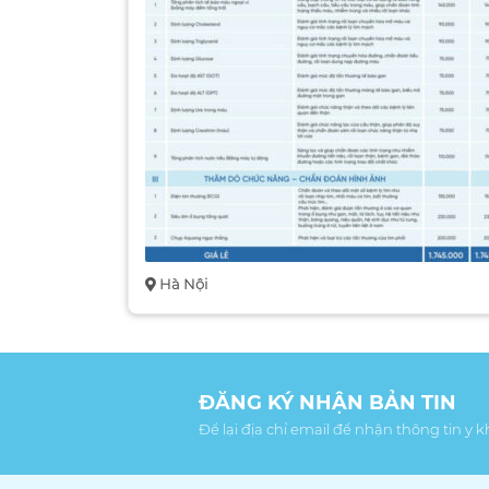
Hà Nội
ĐĂNG KÝ NHẬN BẢN TIN
Để lại địa chỉ email để nhận thông tin y 